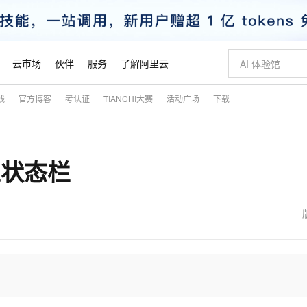
云市场
伙伴
服务
了解阿里云
践
官方博客
考认证
TIANCHI大赛
活动广场
下载
AI 特惠
数据与 API
成为产品伙伴
企业增值服务
最佳实践
价格计算器
AI 场景体
基础软件
产品伙伴合
阿里云认证
市场活动
配置报价
大模型
自助选配和估算价格
新方式
睿译宝，AI翻译排版一步到位
智启 AI 普惠权益
产品生态集成认证中心
企业支持计划
云上春晚
域名与网站
千问官方 MaaS 平台，为开发者和 Agent 而生，新用户赠送 1 亿 + tokens 额度
Qwen Aud
AI Coding
阿里云Maa
2026 阿里云
云服务器 E
为企业打
数据集
Windows
大模型认证
模型
NEW
NEW
ar之状态栏
交付可用成果
值低价云产品抢先购
上传文档即自动完成翻译和格式还原
至高享 1亿+免费 tokens，加速 Al 应用落地
提供智能易用的域名与建站服务
智能编程，一键
安全可靠、
产品生态伙伴
专家技术服务
云上奥运之旅
弹性计算合作
阿里云中企出
手机三要素
宝塔 Linux
全部认证
价格优势
有专属领域专家
GLM-5.2：长任务时代开源旗舰模型
阿里云 OPC 创新助力计划
千问大模型
即刻拥有 DeepS
AI 电商营销
对象存储 O
大模型
产品生态伙伴工作台
企业增值服务台
云栖战略参考
云存储合作计
云栖大会
身份实名认证
CentOS
训练营
推动算力普惠，释放技术红利
最高返9万
多领域专家智能体,一键组建 AI 虚拟交付团队
快速构建应用程序和网站，即刻迈出上云第一步
至高百万元 Token 补贴，加速一人公司成长
多元化、高性能、安全可靠的大模型服务
真正可用的 1M 上下文,一次完成代码全链路开发
轻松解锁专属 Dee
从图文生成到
云上的中国
数据库合作计
活动全景
短信
Docker
图片和
站式影视创作平台
Hermes Agent，打造自进化智能体
Token Plan 模型订阅计划
数字证书管理服务（原SSL证书）
5 分钟轻松部署
AI 广告创作
无影云电脑
企业成长
NEW
信息公告
看见新力量
云网络合作计
OCR 文字识别
JAVA
证享300元代金券
可视化编排打通从文字构思到成片全链路闭环
全托管，含MySQL、PostgreSQL、SQL Server、MariaDB多引擎
自主进化，持久记忆，越用越聪明
Qwen3.8-Max 首发尝鲜，限时加量 10 倍，夜间低至2折
实现全站HTTPS，呈现可信的WEB访问
图文、视频一
随时随地安
魔搭 Mode
Kimi-K3
HappyHors
NEW
loud
服务实践
官网公告
金融模力时刻
Salesforce O
版
发票查验
全能环境
Claude Code + GStack 打造工程团队
千问办公，限时限量积分加倍
Qoder
低代码高效构
AI 建站
短信服务
型
NEW
作计划
Kimi 最新旗舰模型，长程编程与推理利器
让文字生成流
计划
创新中心
魔搭 ModelSc
健康状态
理服务
让AI从“聊天伙伴”进化为能干活的“数字员工”
安装技能 GStack，拥有专属 AI 工程团队
你的AI工作搭子，覆盖日常办公高频场景
面向真实软件的智能体编程平台
0 代码专业建
客户案例
天气预报查询
操作系统
态合作计划