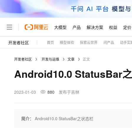
大模型
产品
解决方案
权益
定价
开发者社区
首页
模型体验
探索云世界
问产品
动手实
大模型
产品
解决方案
权益
定价
云市场
伙伴
服务
了解阿里云
精选产品
精选解决方案
普惠上云
产品定价
精选商城
成为销售伙伴
售前咨询
为什么选择阿里云
千问AI平台
开发者社区
开发与运维
文章
正文
了解云产品的定价详情
大模型服务平台百炼
千问办公，解锁你的工作
普惠上云 官方力荐
分销伙伴
在线服务
网站建设
什么是云计算
大
Android10.0 StatusB
大模型服务与应用平台
企业级Agent产品，直接
云服务器38元/年起，超
咨询伙伴
多端小程序
技术领先
云上成本管理
售后服务
轻量应用服务器
Agency Agents：拥
官方推荐返现计划
大模型
精选产品
精选解决方案
Salesforce 国际版订阅
稳定可靠
管理和优化成本
推荐新用户得奖励，单订单
销售伙伴合作计划
2023-01-03
880
发布于吉林
自助服务
友盟天域
安全合规
人工智能与机器学习
AI
文本生成
云数据库 RDS
HappyHorse 打造一
云工开物
无影生态合作计划
在线服务
观测云
分析师报告
高校专属算力普惠，学生认
计算
互联网应用开发
Qwen3.8-Max
HOT
Salesforce On Alibaba C
工单服务
Tuya 物联网平台阿里云
研究报告与白皮书
人工智能平台 PAI
快速拥有专属 OpenClaw
简介：
Android10.0 StatusBar之状态栏
大模
Consulting Partner 合
大数据
容器
智能体时代全能旗舰模型
免费试用
短信专区
一站式AI开发、训练和推
蓝凌 OA
AI 大模型销售与服务生
现代化应用