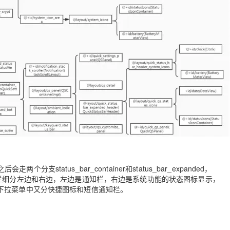
AI 应用
10分钟微调：让0.6B模型媲美235B模
多模态数据信
型
依托云原生高可用架构,实现Dify私有化部署
用1%尺寸在特定领域达到大模型90%以上效果
一个 AI 助手
超强辅助，Bol
即刻拥有 DeepSeek-R1 满血版
在企业官网、通讯软件中为客户提供 AI 客服
多种方案随心选，轻松解锁专属 DeepSeek
分支status_bar_container和status_bar_expanded，
界面，状态栏细分左边和右边，左边是通知栏，右边是系统功能的状态图标显示，
面，其实下拉菜单中又分快捷图标和短信通知栏。