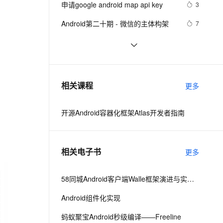
安全
申请google android map api key
我要投诉
e-1.1-I2V
Cosyvoice-V3-Flash
3
PolarDB
上云场景组合购
Milvus 弹性伸缩功能新增节
伴
漫剧创作，剧本、分镜、视频高效生成
100%兼容MySQL、PostgreSQL，兼容Oracle，支持集中和分布式
覆盖90%+业务场景，专享组合折扣价
点支持范围
畅自然，细节丰富
高表现力语音合成大模型，语音克隆听感自然
VPN
Android第二十期 - 微信的主体构架
7
ernetes 版 ACK
云聚AI 严选权益
AI 原生数据库服务发布
SSL 证书
Android布局变化时动画效果的现实
4
2V
Fun-ASR
，一键激活高效办公新体验
理容器应用的 K8s 服务
精选AI产品，从模型到应用全链提效
Agent 数据网关
(一)
文戏情感细腻自然，动作戏激烈拳拳到肉，实现更强表演能力
支持中英文自由切换，具备更强的噪声鲁棒性
堡垒机
Android显示GIF动画完整示例(一)
5
AI 用量加速计划
云原生数据库 PolarDB
防火墙
、识别商机，让客服更高效、服务更出色。
android launcher2
新老同享，达量后返
Agentic Database 发布
7
相关课程
更多
主机安全
应用
开源Android容器化框架Atlas开发者指南
千问办公
NEW
AI 应用及服务市场
的智能体编程平台
一站式AI生产力平台
AI 应用
伶鹊
相关电子书
更多
企业级人与Agent协作平台，接入和调度多个数字员工
智能客服平台，对话机器人、对话分析、智能外呼
大模型
大模型服务平台百炼 - 全妙
58同城Android客户端Walle框架演进与实践之路
自然语言处理
应用创作平台
多模态内容创作工具，已接入 DeepSeek
Android组件化实现
数据标注
机器学习
蚂蚁聚宝Android秒级编译——Freeline