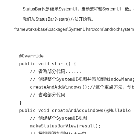
StatusBar也是继承SystemUI，启动流程和SystemUI一致。并
我们从StatusBar的start()方法开始看。
frameworks\base\packages\SystemUI\src\com\android\systemu