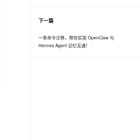
息提取
与 AI 智能体进行实时音视频通话
下一篇
从文本、图片、视频中提取结构化的属性信息
构建支持视频理解的 AI 音视频实时通话应用
t.diy 一步搞定创意建站
构建大模型应用的安全防护体系
一条命令迁移，帮你实现 OpenClaw 与
通过自然语言交互简化开发流程,全栈开发支持
通过阿里云安全产品对 AI 应用进行安全防护
Hermes Agent 记忆互通！