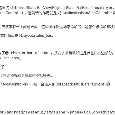
先回到 makeStatusBarView(RegisterStatusBarResult result) 
onIconAreaController) ，这句话的作用就是 将 NotificationIconAreaControll
，在看之前我们应该带着一个问题去看：这些图标都是动态添加的，是怎么被添加和
载的布局是 R.layout.status_bar。
里面包含了@+id/status_bar_left_side ，从名字来看就知道是状态栏左边部
icon_area。
含了
里面包含了电池图标和系统状态图标等等。
tionIconAreaController) 可知，会进入到CollapsedStatusBarFragment 的