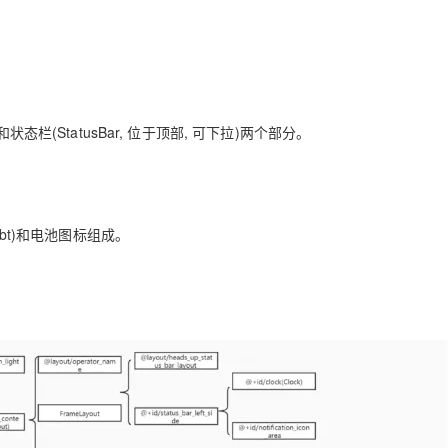
Deepseek-v4-pro
HappyHors
同享
万小智 AI 建站低至 15元/月
Qoder CN
AI 短剧/漫剧
云原生数据库 
快递物流查询
WordPress
成为服务伙
高校合作
点，立即开启云上创新
覆盖公网/内网、递归/权威、移动APP等全场景解析服务
送.CN域名，送备案服务码
基于千问大模型等，支持代码智能生成、研发智能问答
AI助力短剧
态智能体模型
旗舰 MoE 大模型，百万上下文与顶尖推理能力
图生视频，流
Ubuntu
服务生态伙伴
云工开物
企业应用
Works
Night Plan 支持 Qwen 3.8-Max
云原生大数据计算服务 MaxCompute
AI 办公
容器服务 Kub
NEW
GLM-5.2
Wan2.7-T
Red Hat
30+ 款产品免费体验
Data Agent 驱动的一站式 Data+AI 开发治理平台
夜间 5 折，Qwen/Meoo/TokenPlan 客户专享
面向分析的企业级SaaS模式云数据仓库
AI智能应用
提供一站式管
科研合作
视觉 Coding、空间感知、多模态思考等全面升级
1M上下文，专为长程任务能力而生
ERP
堂（旗舰版）
SUSE
)和状态栏(StatusBar, 位于顶部, 可下拉)两个部分。
智能客服
CRM
防护产品
2个月
自动承接线索
建站小程序
OA 办公系统
AI 应用构建
大模型原生
力提升
财税管理
模板建站
bt)和电池图标组成。
Qoder
大模型服务平台百炼-应用模版
HOT
NEW
面向真实软件
个人版上线、团队版降价；千问3.8-Max首发发尝鲜
丰富多元化的应用模版和解决方案
400电话
定制建站
万有无界
大模型服务平台百炼-智能体
方案
广告营销
模板小程序
的模型效果
灵活可视化地构建企业级 Agent
定制小程序
秒悟
人工智能平台 PAI
APP 开发
云端极速 AI 
新一代 AI 视频生成模型，深度适配广告营销等场景
AI Native 的算法工程平台，一站式完成建模、训练、推理服务部署
建站系统