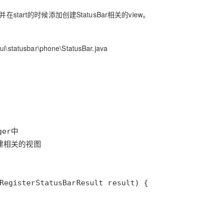
在start的时候添加创建StatusBar相关的view。
i\statusbar\phone\StatusBar.java