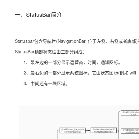
存储
天池大赛
Qwen3.7-Plus
云解析DNS
解决方案免费试用 新老
电子合同
最高领取价值200元试用
能看、能想、能动手的多模
安全
网络与CDN
一、StatusBar简介
AI 算法大赛
畅捷通
大数据开发治理平台 Data
AI 产品 免费试用
网络
安全
云开发大赛
Qwen3-VL-Plus
Tableau 订阅
1亿+ 大模型 tokens 和 
可观测
入门学习赛
中间件
AI空中课堂在线直播课
Statusbar包含导航栏(NavigationBar, 位于左侧、右侧或者底部
云防火墙
140+云产品 免费试用
上云与迁云
云原生的云上边界网络安全
产品新客免费试用，最长1
数据库
StatusBar顶部状态栏由三部分组成：
生态解决方案
大模型服务
企业出海
1、最左边的一部分显示运营商，时间，通知图标。
大模型ACA认证体验
大数据计算
助力企业全员 AI 认知与能
行业生态解决方案
2、最右边的一部分显示系统图标，它由状态图标(例如 wifi ,
千问AI平台-Token Plan
政企业务
媒体服务
开发者生态解决方案
3、中间还有一块区域。
企业服务与云通信
千问AI平台-模型体验
AI 开发和 AI 应用解决
在线体验全尺寸、多种模态
域名与网站
Happy 系列大模型
终端用户计算
Serverless
开发工具