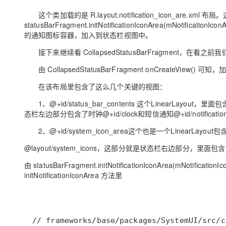
这个类加载的是 R.layout.notification_icon_are.xml 布局。这里
statusBarFragment.initNotificationIconArea(mNotificati
的通知图标容器，加入到状态栏视图中。
接下来继续看 CollapsedStatusBarFragment
由 CollapsedStatusBarFragment onCreateView() 可知，加
在该布局里包含了这么几个关键的视图：
1、@+id/status_bar_contents 这个LinearLayout，
态栏左边部分包含了时钟@+id/clock和短信通知@+id/notification_
2、@+id/system_icon_area这个也是一个LinearLayout包
@layout/system_icons，这部分就是状态栏右边部分，
由 statusBarFragment.initNotificationIconArea(mNotifica
initNotificationIconArea 方法里