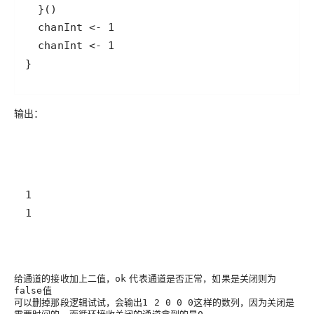
}
输出：
1
给通道的接收加上二值，
代表通道是否正常，如果是关闭则为
ok
值
false
可以删掉那段逻辑试试，会输出
这样的数列，因为关闭是
1 2 0 0 0
需要时间的，而循环接收关闭的通道拿到的是