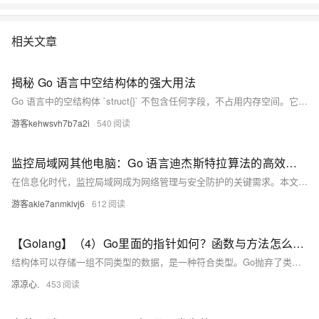
相关文章
揭秘 Go 语言中空结构体的强大用法
Go 语言中的空结构体 `struct{}` 不包含任何字段，不占用内存空间。它在实际编程中有多种典型用法：1) 结合 map 实现集合（set）类型；2) 与 channel 搭配用于信号通知；3) 申请超大容量的 Slice 和 Array 以节省内存；4) 作为接口实现时明确表示不关注值。此外，需要注意的是，空结构体作为字段时可能会因内存对齐原因占用额外空间。建议将空结构体放在外层结构体的第一个字段以优化内存使用。
游客kehwsvh7b7a2i
540
监控局域网其他电脑：Go 语言迪杰斯特拉算法的高效应用
在信息化时代，监控局域网成为网络管理与安全防护的关键需求。本文探讨了迪杰斯特拉（Dijkstra）算法在监控局域网中的应用，通过计算最短路径优化数据传输和故障检测。文中提供了使用Go语言实现的代码例程，展示了如何高效地进行网络监控，确保局域网的稳定运行和数据安全。迪杰斯特拉算法能减少传输延迟和带宽消耗，及时发现并处理网络故障，适用于复杂网络环境下的管理和维护。
游客akle7anmklvj6
612
【Golang】（4）Go里面的指针如何？函数与方法怎么不一样？带你了解Go不同于其他高级语言的语法
结构体可以存储一组不同类型的数据，是一种符合类型。Go抛弃了类与继承，同时也抛弃了构造方法，刻意弱化了面向对象的功能，Go并非是一个传统OOP的语言，但是Go依旧有着OOP的影子，通过结构体和方法也可以模拟出一个类。
凉凉心.
453