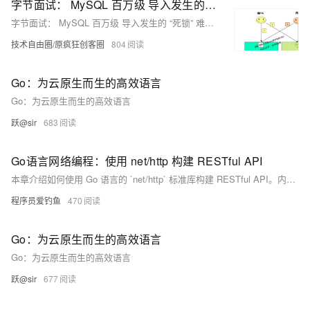
字节面试： MySQL 百万级 导入发生的 “死锁” 难题如何解决？“2序4拆”，彻底攻克
字节面试： MySQL 百万级 导入发生的 “死锁” 难题如何解决？“2序4拆”，彻底攻克
技术自由圈/原疯狂创客圈
804
Go：为云原生而生的高效语言
Go：为云原生而生的高效语言
跃@sir
683
Go语言网络编程：使用 net/http 构建 RESTful API
本章介绍如何使用 Go 语言的 `net/http` 标准库构建 RESTful API。内容涵盖 RESTful API 的基本概念及规范，包括 GET、POST、PUT 和 DELETE 方法的实现。通过定义用户数据结构和模拟数据库，逐步实现获取用户列表、创建用户、更新用户、删除用户的 HTTP 路由处理函数。同时提供辅助函数用于路径参数解析，并展示如何设置路由器启动服务。最后通过 curl 或 Postman 测试接口功能。章节总结了路由分发、JSON 编解码、方法区分、并发安全管理和路径参数解析等关键点，为更复杂需求推荐第三方框架如 Gin、Echo 和 Chi。
程序员爱钓鱼
470
Go：为云原生而生的高效语言
Go：为云原生而生的高效语言
跃@sir
677