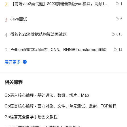
【前端vue2面试题】2023前端最新版vue模块，高频17
1
2
问(上)
Java面试
6
3
微软的22道数据结构算法面试题
615
4
Python深度学习面试：CNN、RNN与Transformer详解
12
5
机器学习面试笔试知识点-贝叶斯网络(Bayesian 
8
6
Network) 、马尔科夫(Markov) 和主题模型(T M)1
10年Java面试总结：Java程序员面试必备的面试技巧
5
7
相关课程
Go语言核心编程 - 基础语法、数组、切片、Map
给面试官上一课：HTTPS是先进行TCP三次握手，再进
16
8
行TLS四次握手
Go语言核心编程 - 面向对象、文件、单元测试、反射、TCP编程
揭秘CSS布局神器：vw/vh、rem、%与px大PK，掌握它
6
9
Go语言完全自学手册图文教程
们，让你的网页设计秒变高大上，面试难题迎刃而解！
Google 历年笔试面试30题
9
10