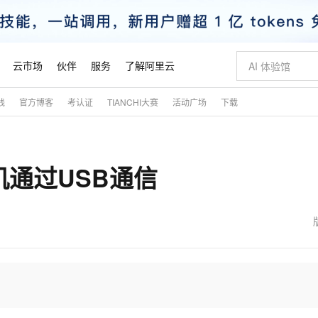
云市场
伙伴
服务
了解阿里云
践
官方博客
考认证
TIANCHI大赛
活动广场
下载
AI 特惠
数据与 API
成为产品伙伴
企业增值服务
最佳实践
价格计算器
AI 场景体
基础软件
产品伙伴合
阿里云认证
市场活动
配置报价
大模型
自助选配和估算价格
新方式
睿译宝，AI翻译排版一步到位
智启 AI 普惠权益
产品生态集成认证中心
企业支持计划
云上春晚
域名与网站
千问官方 MaaS 平台，为开发者和 Agent 而生，新用户赠送 1 亿 + tokens 额度
Qwen Aud
AI Coding
阿里云Maa
2026 阿里云
云服务器 E
为企业打
数据集
Windows
大模型认证
模型
NEW
NEW
手机通过USB通信
交付可用成果
值低价云产品抢先购
上传文档即自动完成翻译和格式还原
至高享 1亿+免费 tokens，加速 Al 应用落地
提供智能易用的域名与建站服务
智能编程，一键
安全可靠、
产品生态伙伴
专家技术服务
云上奥运之旅
弹性计算合作
阿里云中企出
手机三要素
宝塔 Linux
全部认证
价格优势
有专属领域专家
GLM-5.2：长任务时代开源旗舰模型
阿里云 OPC 创新助力计划
千问大模型
即刻拥有 DeepS
AI 电商营销
对象存储 O
大模型
产品生态伙伴工作台
企业增值服务台
云栖战略参考
云存储合作计
云栖大会
身份实名认证
CentOS
训练营
推动算力普惠，释放技术红利
最高返9万
多领域专家智能体,一键组建 AI 虚拟交付团队
快速构建应用程序和网站，即刻迈出上云第一步
至高百万元 Token 补贴，加速一人公司成长
多元化、高性能、安全可靠的大模型服务
真正可用的 1M 上下文,一次完成代码全链路开发
轻松解锁专属 Dee
从图文生成到
云上的中国
数据库合作计
活动全景
短信
Docker
图片和
站式影视创作平台
Hermes Agent，打造自进化智能体
Token Plan 模型订阅计划
数字证书管理服务（原SSL证书）
5 分钟轻松部署
AI 广告创作
无影云电脑
企业成长
NEW
信息公告
看见新力量
云网络合作计
OCR 文字识别
JAVA
证享300元代金券
可视化编排打通从文字构思到成片全链路闭环
全托管，含MySQL、PostgreSQL、SQL Server、MariaDB多引擎
自主进化，持久记忆，越用越聪明
Qwen3.8-Max 首发尝鲜，限时加量 10 倍，夜间低至2折
实现全站HTTPS，呈现可信的WEB访问
图文、视频一
随时随地安
魔搭 Mode
Kimi-K3
HappyHors
NEW
loud
服务实践
官网公告
金融模力时刻
Salesforce O
版
发票查验
全能环境
Claude Code + GStack 打造工程团队
千问办公，限时限量积分加倍
Qoder
低代码高效构
AI 建站
短信服务
型
NEW
作计划
Kimi 最新旗舰模型，长程编程与推理利器
让文字生成流
计划
创新中心
魔搭 ModelSc
健康状态
理服务
让AI从“聊天伙伴”进化为能干活的“数字员工”
安装技能 GStack，拥有专属 AI 工程团队
你的AI工作搭子，覆盖日常办公高频场景
面向真实软件的智能体编程平台
0 代码专业建
客户案例
天气预报查询
操作系统
态合作计划