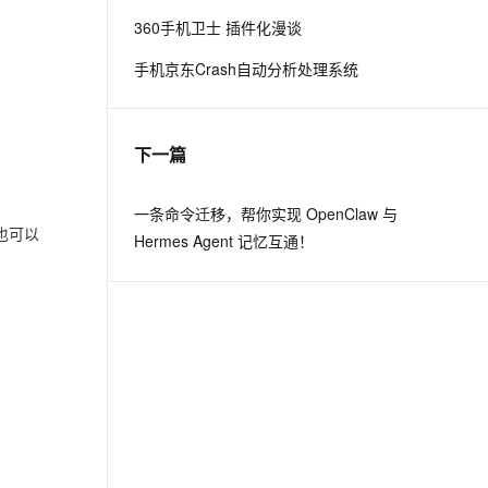
360手机卫士 插件化漫谈
息提取
与 AI 智能体进行实时音视频通话
手机京东Crash自动分析处理系统
从文本、图片、视频中提取结构化的属性信息
构建支持视频理解的 AI 音视频实时通话应用
t.diy 一步搞定创意建站
构建大模型应用的安全防护体系
通过自然语言交互简化开发流程,全栈开发支持
通过阿里云安全产品对 AI 应用进行安全防护
下一篇
一条命令迁移，帮你实现 OpenClaw 与
你也可以
Hermes Agent 记忆互通！