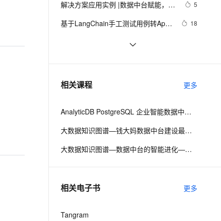
安全
解决方案应用实例 |数据中台赋能，雅
我要投诉
e-1.1-I2V
Cosyvoice-V3-Flash
5
PolarDB
上云场景组合购
Milvus 弹性伸缩功能新增节
伴
戈尔开辟新零售“战场”
漫剧创作，剧本、分镜、视频高效生成
100%兼容MySQL、PostgreSQL，兼容Oracle，支持集中和分布式
覆盖90%+业务场景，专享组合折扣价
点支持范围
畅自然，细节丰富
高表现力语音合成大模型，语音克隆听感自然
VPN
基于LangChain手工测试用例转App
18
自动化测试生成工具
ernetes 版 ACK
云聚AI 严选权益
AI 原生数据库服务发布
SSL 证书
解锁AI新纪元：LangChain保姆级
4
2V
Fun-ASR
，一键激活高效办公新体验
理容器应用的 K8s 服务
精选AI产品，从模型到应用全链提效
Agent 数据网关
RAG实战，助你抢占大模型发展趋势
文戏情感细腻自然，动作戏激烈拳拳到肉，实现更强表演能力
支持中英文自由切换，具备更强的噪声鲁棒性
堡垒机
数据中台（02）- 数据中台能力与应
5
红利，共赴智能未来之旅！
AI 用量加速计划
云原生数据库 PolarDB
用场景
防火墙
、识别商机，让客服更高效、服务更出色。
LeetCode 169 Majority Element（主
新老同享，达量后返
Agentic Database 发布
4
相关课程
更多
要元素）（vector、map）
主机安全
应用
AnalyticDB PostgreSQL 企业智能数据中台：一站式管理数据服务资产
千问办公
NEW
AI 应用及服务市场
的智能体编程平台
一站式AI生产力平台
大数据知识图谱—钱大妈数据中台建设最佳实践
AI 应用
伶鹊
大数据知识图谱—数据中台的智能进化—阿里巴巴十二年数据平台发展历程
企业级人与Agent协作平台，接入和调度多个数字员工
智能客服平台，对话机器人、对话分析、智能外呼
大模型
大模型服务平台百炼 - 全妙
自然语言处理
相关电子书
更多
应用创作平台
多模态内容创作工具，已接入 DeepSeek
数据标注
机器学习
Tangram