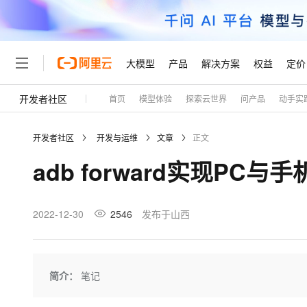
大模型
产品
解决方案
权益
定价
开发者社区
首页
模型体验
探索云世界
问产品
动手实
大模型
产品
解决方案
权益
定价
云市场
伙伴
服务
了解阿里云
精选产品
精选解决方案
普惠上云
产品定价
精选商城
成为销售伙伴
售前咨询
为什么选择阿里云
千问AI平台
开发者社区
开发与运维
文章
正文
了解云产品的定价详情
大模型服务平台百炼
千问办公，解锁你的工作
普惠上云 官方力荐
分销伙伴
在线服务
网站建设
什么是云计算
大
adb forward实现PC与
大模型服务与应用平台
企业级Agent产品，直接
云服务器38元/年起，超
咨询伙伴
多端小程序
技术领先
云上成本管理
售后服务
轻量应用服务器
Agency Agents：拥
官方推荐返现计划
大模型
精选产品
精选解决方案
Salesforce 国际版订阅
稳定可靠
管理和优化成本
推荐新用户得奖励，单订单
销售伙伴合作计划
2022-12-30
2546
发布于山西
自助服务
友盟天域
安全合规
人工智能与机器学习
AI
文本生成
云数据库 RDS
HappyHorse 打造一
云工开物
无影生态合作计划
在线服务
观测云
分析师报告
高校专属算力普惠，学生认
计算
互联网应用开发
Qwen3.8-Max
HOT
Salesforce On Alibaba C
工单服务
Tuya 物联网平台阿里云
研究报告与白皮书
人工智能平台 PAI
快速拥有专属 OpenClaw
简介：
笔记
大模
Consulting Partner 合
大数据
容器
智能体时代全能旗舰模型
免费试用
短信专区
一站式AI开发、训练和推
蓝凌 OA
AI 大模型销售与服务生
现代化应用