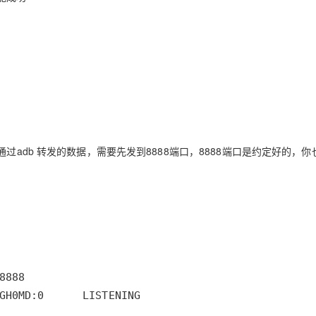
AI 应用
10分钟微调：让0.6B模型媲美235B模
多模态数据信
型
依托云原生高可用架构,实现Dify私有化部署
用1%尺寸在特定领域达到大模型90%以上效果
一个 AI 助手
超强辅助，Bol
即刻拥有 DeepSeek-R1 满血版
在企业官网、通讯软件中为客户提供 AI 客服
多种方案随心选，轻松解锁专属 DeepSeek
ver。通过adb 转发的数据，需要先发到8888端口，8888端口是约定好的，
GH0MD:0      LISTENING