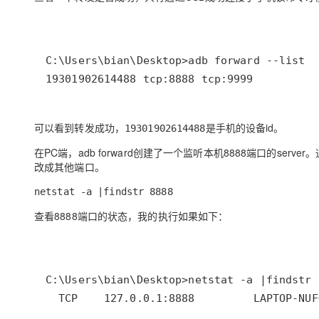
大模型解决方案
迁移与运维管理
快速部署 Dify，高效搭建 
专有云
19301902614488 tcp:8888 tcp:9999
10 分钟在聊天系统中增加
可以看到转发成功，
是手机的设备id。
19301902614488
在PC端，adb forward创建了一个监听本机8888端口的ser
改成其他端口。
netstat -a |findstr 8888
查看8888端口的状态，我的执行如果如下：
  TCP    127.0.0.1:8888         LAPTOP-NUF