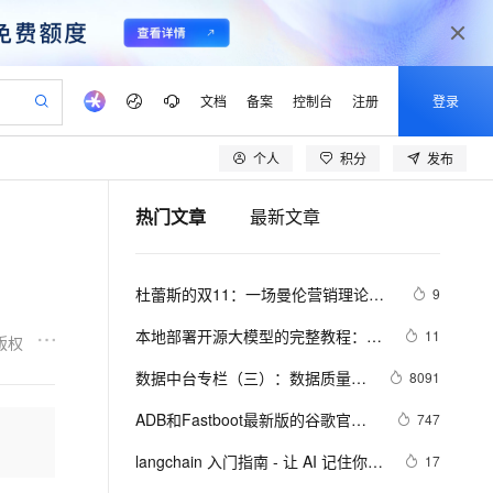
文档
备案
控制台
注册
登录
个人
积分
发布
验
作计划
器
AI 活动
专业服务
服务伙伴合作计划
开发者社区
加入我们
产品动态
服务平台百炼
阿里云 OPC 创新助力计划
热门文章
最新文章
一站式生成采购清单，支持单品或批量购买
io：打造专属 AI 语音助手
S产品伙伴计划（繁花）
峰会
CS
造的大模型服务与应用开发平台
一句话生成原生可编辑精美 PPT 文稿
AI 生产力先锋
Al MaaS 服务伙伴赋能合作
域名
博文
Careers
至高可申请百万元
Qwen3.8-Max 模型上线
开启高性价比 AI 编程新体验
弹性可伸缩的云计算服务
Qwen-Audio-3.0-Realtime 端到端实时语音角色扮演
输入一句话想法, 轻松生成专业的 PPT
先锋实践拓展 AI 生产力的边界
Token 补贴，五大权
计划
海大会
伙伴信用分合作计划
商标
问答
社会招聘
杜蕾斯的双11：一场曼伦营销理论体
9
益加速 OPC 成功
eek-V4-Pro
SS
一键部署幻兽帕鲁游戏服务器
飞天发布时刻
HOT
Open Search 向量检索版支
划
备案
电子书
校园招聘
系与阿里云数据中台相结合的实践
pSeek-V4-Pro
视频创作，一键激活电商全链路生产力
稳定、安全、高性价比、高性能的云存储服务
一键购买专属联机服务器，轻松开启游戏
所见，即是所愿
持视频检索 Pipeline 功能
更多支持
本地部署开源大模型的完整教程：
11
版权
划
公司注册
镜像站
视频生成
语音识别与合成
LangChain + Streamlit+ Llama
专属 QwenPaw
漫剧工坊：一站式动画创作平台
AI 实训营
HOT
应用身份服务 (IDaaS)
数据中台专栏（三）：数据质量分
8091
合作伙伴培训与认证
划
上云迁移
站生成，高效打造优质广告素材
全接入的云上超级电脑
从聊天伙伴进化为能主动干活的本地数字员工
快速生产连贯的高质量长漫剧
从基础到进阶，Agent 创客手把手教你
OpenClaw 管理能力上线
析及提升
lScope
我要反馈
e-1.1-T2V
Qwen3-TTS-Flash
ADB和Fastboot最新版的谷歌官方
747
查询合作伙伴
n Alibaba Cloud ISV 合作
代维服务
建企业门户网站
10 分钟搭建微信、支付宝小程序
MaxCompute MaxFrame 提
下载链接
畅细腻的高质量视频
离线语音合成大模型，多语言方言自适应，低延迟高稳定
创新加速
langchain 入门指南 - 让 AI 记住你说
ope
登录合作伙伴管理后台
17
我要建议
站，无忧落地极速上线
以可视化方式快速构建移动和 PC 门户网站
国内短信简单易用，安全可靠，秒级触达，全球覆盖200+国家和地区。
高效部署网站，快速应用到小程序
供自动弹性内存功能
过的话