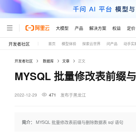
大模型
产品
解决方案
权益
定价
开发者社区
首页
模型体验
探索云世界
问产品
动手实
大模型
产品
解决方案
权益
定价
云市场
伙伴
服务
了解阿里云
精选产品
精选解决方案
普惠上云
产品定价
精选商城
成为销售伙伴
售前咨询
为什么选择阿里云
千问AI平台
开发者社区
数据库
文章
正文
了解云产品的定价详情
大模型服务平台百炼
千问办公，解锁你的工作
普惠上云 官方力荐
分销伙伴
在线服务
网站建设
什么是云计算
大
MYSQL 批量修改表前缀与
大模型服务与应用平台
企业级Agent产品，直接
云服务器38元/年起，超
咨询伙伴
多端小程序
技术领先
云上成本管理
售后服务
轻量应用服务器
Agency Agents：拥
官方推荐返现计划
大模型
精选产品
精选解决方案
Salesforce 国际版订阅
稳定可靠
管理和优化成本
推荐新用户得奖励，单订单
销售伙伴合作计划
2022-12-29
471
发布于黑龙江
自助服务
友盟天域
安全合规
人工智能与机器学习
AI
文本生成
云数据库 RDS
HappyHorse 打造一
云工开物
无影生态合作计划
在线服务
观测云
分析师报告
高校专属算力普惠，学生认
计算
互联网应用开发
Qwen3.8-Max
HOT
Salesforce On Alibaba C
工单服务
Tuya 物联网平台阿里云
研究报告与白皮书
人工智能平台 PAI
快速拥有专属 OpenClaw
简介：
MYSQL 批量修改表前缀与删除数据表 sql 语句
大模
Consulting Partner 合
大数据
容器
智能体时代全能旗舰模型
免费试用
短信专区
一站式AI开发、训练和推
蓝凌 OA
AI 大模型销售与服务生
现代化应用