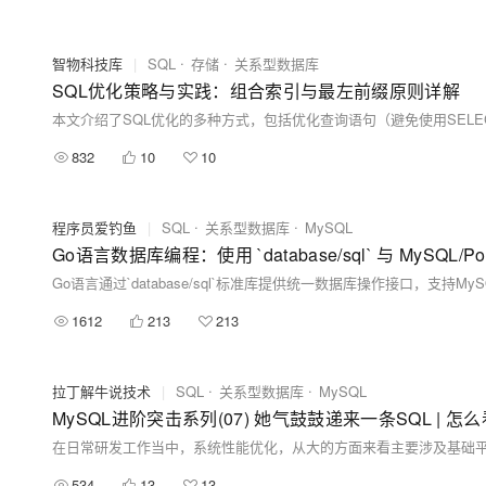
智物科技库
|
SQL
存储
关系型数据库
SQL优化策略与实践：组合索引与最左前缀原则详解
832
10
10
程序员爱钓鱼
|
SQL
关系型数据库
MySQL
Go语言数据库编程：使用 `database/sql` 与 MySQL/Pos
1612
213
213
拉丁解牛说技术
|
SQL
关系型数据库
MySQL
MySQL进阶突击系列(07) 她气鼓鼓递来一条SQL | 
534
13
13