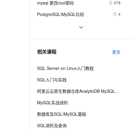
安全
mysql 更改root密码
我要投诉
e-1.1-I2V
Cosyvoice-V3-Flash
678
PolarDB
上云场景组合购
Milvus 弹性伸缩功能新增节
伴
漫剧创作，剧本、分镜、视频高效生成
100%兼容MySQL、PostgreSQL，兼容Oracle，支持集中和分布式
覆盖90%+业务场景，专享组合折扣价
点支持范围
畅自然，细节丰富
高表现力语音合成大模型，语音克隆听感自然
VPN
PostgreSQL\MySQL比较
4
ernetes 版 ACK
云聚AI 严选权益
AI 原生数据库服务发布
SSL 证书
Percona Server for MySQL 5.6.10-
5
2V
Fun-ASR
，一键激活高效办公新体验
理容器应用的 K8s 服务
精选AI产品，从模型到应用全链提效
Agent 数据网关
60.2发布
文戏情感细腻自然，动作戏激烈拳拳到肉，实现更强表演能力
支持中英文自由切换，具备更强的噪声鲁棒性
堡垒机
mysql安装及常见设置
633
AI 用量加速计划
云原生数据库 PolarDB
防火墙
、识别商机，让客服更高效、服务更出色。
查询MySQL运行状况
新老同享，达量后返
Agentic Database 发布
644
相关课程
更多
主机安全
应用
SQL Server on Linux入门教程
千问办公
NEW
AI 应用及服务市场
的智能体编程平台
一站式AI生产力平台
SQL入门与实践
AI 应用
伶鹊
阿里云云原生数据仓库AnalyticDB MySQL版 使用教程
企业级人与Agent协作平台，接入和调度多个数字员工
智能客服平台，对话机器人、对话分析、智能外呼
大模型
MySQL实战进阶
大模型服务平台百炼 - 全妙
自然语言处理
数据库及SQL/MySQL基础
应用创作平台
多模态内容创作工具，已接入 DeepSeek
数据标注
SQL进阶及查询
机器学习