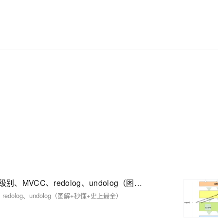
彻底解决数据库运维的烦恼。 了解产品详
情:&nbsp;https://www.aliyun.com/product/rds/mysql
mysql底层原理：索引、慢查询、 sql优化、事务、隔离级别、MVCC、redolog、undolog（图解+秒懂+史上最全）
dolog、undolog（图解+秒懂+史上最全）