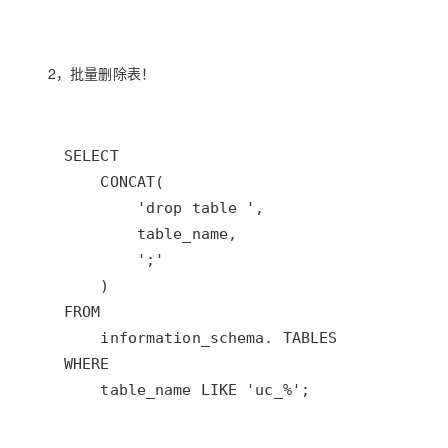
大模型解决方案
迁移与运维管理
快速部署 Dify，高效搭建 
2，批量删除表！
专有云
10 分钟在聊天系统中增加
    table_name LIKE 'uc_%';