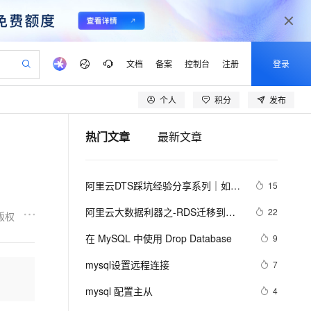
文档
备案
控制台
注册
登录
个人
积分
发布
验
作计划
器
AI 活动
专业服务
服务伙伴合作计划
开发者社区
加入我们
产品动态
服务平台百炼
阿里云 OPC 创新助力计划
热门文章
最新文章
一站式生成采购清单，支持单品或批量购买
S产品伙伴计划（繁花）
峰会
CS
造的大模型服务与应用开发平台
Qwen Audio：打造专属 AI 语音助手
一句话生成原生可编辑精美 PPT 文稿
AI 生产力先锋
Al MaaS 服务伙伴赋能合作
域名
博文
Careers
NEW
至高可申请百万元
Qwen3.8-Max 模型上线
开启高性价比 AI 编程新体验
弹性可伸缩的云计算服务
Qwen-Audio-3.0-Realtime 端到端实时语音角色扮演
输入一句话想法, 轻松生成专业的 PPT
先锋实践拓展 AI 生产力的边界
Token 补贴，五大权
计划
海大会
伙伴信用分合作计划
商标
问答
社会招聘
阿里云DTS踩坑经验分享系列｜如何
15
益加速 OPC 成功
eek-V4-Pro
SS
一键部署幻兽帕鲁游戏服务器
飞天发布时刻
HOT
Open Search 向量检索版支
划
备案
电子书
校园招聘
使用DTS进行MySQL->ClickHouse同
pSeek-V4-Pro
视频创作，一键激活电商全链路生产力
稳定、安全、高性价比、高性能的云存储服务
一键购买专属联机服务器，轻松开启游戏
所见，即是所愿
持视频检索 Pipeline 功能
更多支持
阿里云大数据利器之-RDS迁移到
22
版权
步
划
公司注册
镜像站
视频生成
语音识别与合成
Maxcompute实现动态分区
专属 QwenPaw
漫剧工坊：一站式动画创作平台
AI 实训营
HOT
应用身份服务 (IDaaS)
在 MySQL 中使用 Drop Database
9
合作伙伴培训与认证
划
上云迁移
站生成，高效打造优质广告素材
全接入的云上超级电脑
从聊天伙伴进化为能主动干活的本地数字员工
快速生产连贯的高质量长漫剧
从基础到进阶，Agent 创客手把手教你
OpenClaw 管理能力上线
lScope
我要反馈
e-1.1-T2V
Qwen3-TTS-Flash
mysql设置远程连接
7
查询合作伙伴
n Alibaba Cloud ISV 合作
代维服务
建企业门户网站
10 分钟搭建微信、支付宝小程序
MaxCompute MaxFrame 提
畅细腻的高质量视频
离线语音合成大模型，多语言方言自适应，低延迟高稳定
创新加速
mysql 配置主从
ope
登录合作伙伴管理后台
4
我要建议
站，无忧落地极速上线
以可视化方式快速构建移动和 PC 门户网站
国内短信简单易用，安全可靠，秒级触达，全球覆盖200+国家和地区。
高效部署网站，快速应用到小程序
供自动弹性内存功能