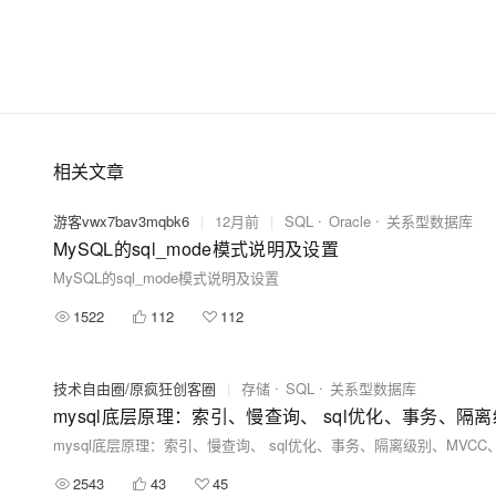
相关文章
游客vwx7bav3mqbk6
|
12月前
|
SQL
Oracle
关系型数据库
MySQL的sql_mode模式说明及设置
MySQL的sql_mode模式说明及设置
1522
112
112
技术自由圈/原疯狂创客圈
|
存储
SQL
关系型数据库
mysql底层原理：索引、慢查询、 sql优化、事务、隔离级别、MVCC、re
2543
43
45