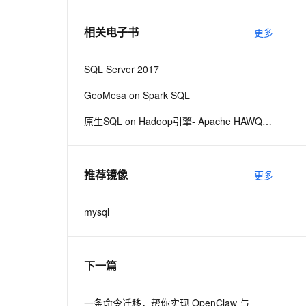
相关电子书
更多
息提取
与 AI 智能体进行实时音视频通话
从文本、图片、视频中提取结构化的属性信息
构建支持视频理解的 AI 音视频实时通话应用
SQL Server 2017
t.diy 一步搞定创意建站
构建大模型应用的安全防护体系
GeoMesa on Spark SQL
通过自然语言交互简化开发流程,全栈开发支持
通过阿里云安全产品对 AI 应用进行安全防护
原生SQL on Hadoop引擎- Apache HAWQ 2.x最新技术解密malili
推荐镜像
更多
mysql
下一篇
一条命令迁移，帮你实现 OpenClaw 与