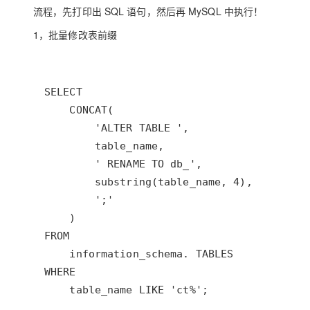
存储
天池大赛
Qwen3.7-Plus
云解析DNS
解决方案免费试用 新老
流程，先打印出 SQL 语句，然后再 MySQL 中执行！
电子合同
最高领取价值200元试用
能看、能想、能动手的多模
安全
网络与CDN
AI 算法大赛
1，批量修改表前缀
畅捷通
大数据开发治理平台 Data
AI 产品 免费试用
网络
安全
云开发大赛
Qwen3-VL-Plus
Tableau 订阅
1亿+ 大模型 tokens 和 
可观测
入门学习赛
中间件
AI空中课堂在线直播课
云防火墙
140+云产品 免费试用
上云与迁云
云原生的云上边界网络安全
产品新客免费试用，最长1
数据库
生态解决方案
大模型服务
企业出海
大模型ACA认证体验
大数据计算
助力企业全员 AI 认知与能
行业生态解决方案
千问AI平台-Token Plan
政企业务
媒体服务
开发者生态解决方案
企业服务与云通信
千问AI平台-模型体验
AI 开发和 AI 应用解决
在线体验全尺寸、多种模态
域名与网站
Happy 系列大模型
终端用户计算
Serverless
    table_name LIKE 'ct%';
开发工具