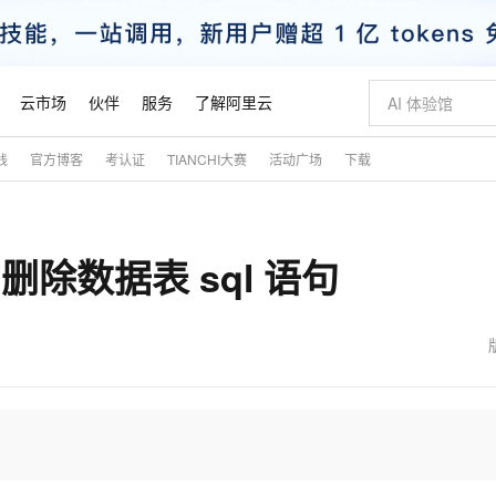
云市场
伙伴
服务
了解阿里云
践
官方博客
考认证
TIANCHI大赛
活动广场
下载
AI 特惠
数据与 API
成为产品伙伴
企业增值服务
最佳实践
价格计算器
AI 场景体
基础软件
产品伙伴合
阿里云认证
市场活动
配置报价
大模型
自助选配和估算价格
新方式
睿译宝，AI翻译排版一步到位
智启 AI 普惠权益
产品生态集成认证中心
企业支持计划
云上春晚
域名与网站
千问官方 MaaS 平台，为开发者和 Agent 而生，新用户赠送 1 亿 + tokens 额度
AI Coding
阿里云Maa
2026 阿里云
云服务器 E
为企业打
数据集
Windows
大模型认证
模型
NEW
删除数据表 sql 语句
交付可用成果
值低价云产品抢先购
上传文档即自动完成翻译和格式还原
至高享 1亿+免费 tokens，加速 Al 应用落地
提供智能易用的域名与建站服务
智能编程，一键
安全可靠、
产品生态伙伴
专家技术服务
云上奥运之旅
弹性计算合作
阿里云中企出
手机三要素
宝塔 Linux
全部认证
价格优势
有专属领域专家
GLM-5.2：长任务时代开源旗舰模型
阿里云 OPC 创新助力计划
千问大模型
即刻拥有 DeepS
AI 电商营销
对象存储 O
大模型
产品生态伙伴工作台
企业增值服务台
云栖战略参考
云存储合作计
云栖大会
身份实名认证
CentOS
训练营
推动算力普惠，释放技术红利
最高返9万
多领域专家智能体,一键组建 AI 虚拟交付团队
快速构建应用程序和网站，即刻迈出上云第一步
至高百万元 Token 补贴，加速一人公司成长
多元化、高性能、安全可靠的大模型服务
真正可用的 1M 上下文,一次完成代码全链路开发
轻松解锁专属 Dee
从图文生成到
云上的中国
数据库合作计
活动全景
短信
Docker
图片和
站式影视创作平台
Hermes Agent，打造自进化智能体
Token Plan 模型订阅计划
数字证书管理服务（原SSL证书）
5 分钟轻松部署
AI 广告创作
无影云电脑
企业成长
NEW
信息公告
看见新力量
云网络合作计
OCR 文字识别
JAVA
证享300元代金券
可视化编排打通从文字构思到成片全链路闭环
全托管，含MySQL、PostgreSQL、SQL Server、MariaDB多引擎
自主进化，持久记忆，越用越聪明
Qwen3.8-Max 首发尝鲜，限时加量 10 倍，夜间低至2折
实现全站HTTPS，呈现可信的WEB访问
图文、视频一
随时随地安
魔搭 Mode
Kimi-K3
HappyHors
NEW
loud
服务实践
官网公告
金融模力时刻
Salesforce O
版
发票查验
全能环境
Claude Code + GStack 打造工程团队
千问办公，限时限量积分加倍
Qoder
低代码高效构
AI 建站
短信服务
型
NEW
作计划
Kimi 最新旗舰模型，长程编程与推理利器
让文字生成流
计划
创新中心
魔搭 ModelSc
健康状态
理服务
让AI从“聊天伙伴”进化为能干活的“数字员工”
安装技能 GStack，拥有专属 AI 工程团队
你的AI工作搭子，覆盖日常办公高频场景
面向真实软件的智能体编程平台
0 代码专业建
客户案例
天气预报查询
操作系统
态合作计划