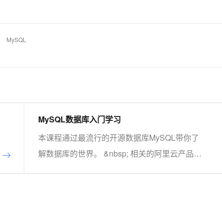
MySQL
MySQL数据库入门学习
本课程通过最流行的开源数据库MySQL带你了
解数据库的世界。 &nbsp; 相关的阿里云产品：
云数据库RDS MySQL 版 阿里云关系型数据库
RDS（Relational Database Service）是一种稳
定可靠、可弹性伸缩的在线数据库服务，提供容
灾、备份、恢复、迁移等方面的全套解决方案，