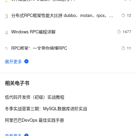
分布式RPC框架性能大比拼 dubbo、motan、rpcx、
12
3
gRPC、thrift的性能比较
Windows RPC编程详解
1477
4
RPC框架：一文带你搞懂RPC
11
5
基于 Python 自建分布式高并发 RPC 服务
10
6
gig：自带负载均衡和降级功能的高可用RPC解决方案
13
7
相关电子书
低代码开发师（初级）实战教程
gRPC 一种现代、开源、高性能的远程过程调用 
12
8
（RPC） 可以在任何地方运行的框架
冬季实战营第三期：MySQL数据库进阶实战
微服务和RPC通信
2
9
阿里巴巴DevOps 最佳实践手册
Dubbo 3.x：探索阿里巴巴的开源RPC框架新技术
7
10
查看更多