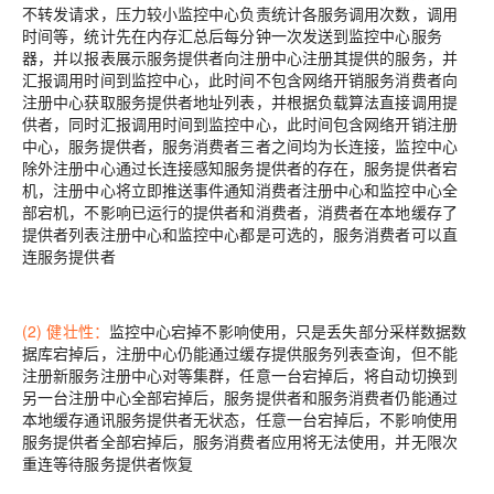
不转发请求，压力较小监控中心负责统计各服务调用次数，调用
时间等，统计先在内存汇总后每分钟一次发送到监控中心服务
器，并以报表展示服务提供者向注册中心注册其提供的服务，并
汇报调用时间到监控中心，此时间不包含网络开销服务消费者向
注册中心获取服务提供者地址列表，并根据负载算法直接调用提
供者，同时汇报调用时间到监控中心，此时间包含网络开销注册
中心，服务提供者，服务消费者三者之间均为长连接，监控中心
除外注册中心通过长连接感知服务提供者的存在，服务提供者宕
机，注册中心将立即推送事件通知消费者注册中心和监控中心全
部宕机，不影响已运行的提供者和消费者，消费者在本地缓存了
提供者列表注册中心和监控中心都是可选的，服务消费者可以直
连服务提供者
(2) 健壮性：
监控中心宕掉不影响使用，只是丢失部分采样数据数
据库宕掉后，注册中心仍能通过缓存提供服务列表查询，但不能
注册新服务注册中心对等集群，任意一台宕掉后，将自动切换到
另一台注册中心全部宕掉后，服务提供者和服务消费者仍能通过
本地缓存通讯服务提供者无状态，任意一台宕掉后，不影响使用
服务提供者全部宕掉后，服务消费者应用将无法使用，并无限次
重连等待服务提供者恢复