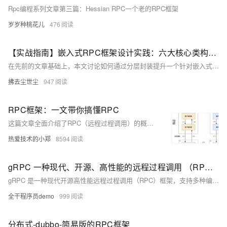
Rpc编程系列文章第三篇：Hessian RPC一个老的RPC框架
岁岁种桃花儿
476
【实战指南】嵌入式RPC框架设计实践：六大核心类构建高效RPC框架
在先前的文章基础上，本文讨论如何通过分层封装提升一个针对嵌入式Linux的RPC框架的易用性。设计包括自动服务注册、高性能通信、泛型序列化和简洁API。框架分为6个关键类：BindingHub、SharedRingBuffer、Parcel、Binder、IBinder和BindInterface。BindingHub负责服务注册，SharedRingBuffer实现高效数据传输，Parcel处理序列化，而Binder和IBinder分别用于服务端和客户端交互。BindInterface提供简单的初始化接口，简化应用集成。测试案例展示了客户端和服务端的交互，验证了RPC功能的有效性。
拂去尘世尘
947
RPC框架：一文带你搞懂RPC
这篇文章全面介绍了RPC（远程过程调用）的概念、原理和应用场景，解释了RPC如何工作以及为什么在分布式系统中广泛使用，并探讨了几种常用的RPC框架如Thrift、gRPC、Dubbo和Spring Cloud，同时详细阐述了RPC调用流程和实现透明化远程服务调用的关键技术，包括动态代理和消息的编码解码过程。
热爱技术的小郑
8594
gRPC 一种现代、开源、高性能的远程过程调用 （RPC） 可以在任何地方运行的框架
gRPC 是一种现代开源高性能远程过程调用（RPC）框架，支持多种编程语言，可在任何环境中运行。它通过高效的连接方式，支持负载平衡、跟踪、健康检查和身份验证，适用于微服务架构、移动设备和浏览器客户端连接后端服务等场景。gRPC 使用 Protocol Buffers 作为接口定义语言，支持四种服务方法：一元 RPC、服务器流式处理、客户端流式处理和双向流式处理。
全干程序员demo
999
分布式-dubbo-简易版的RPC框架