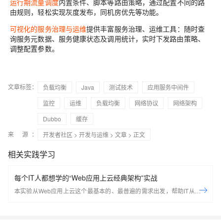
运行期流量调度
内置条件、脚本等路由策略，通过配置不同的路
由规则，轻松实现灰度发布，同机房优先等功能。
可视化的服务治理与运维
提供丰富服务治理、运维工具：随时查
询服务元数据、服务健康状态及调用统计，实时下发路由策略、
调整配置参数。
文章标签：
负载均衡
Java
测试技术
应用服务中间件
监控
运维
负载均衡
网络协议
网络架构
Dubbo
缓存
来 源：
开发者社区
>
开发与运维
>
文章
> 正文
相关实践学习
每个IT人都想学的“Web应用上云经典架构”实战
本实验从Web应用上云这个最基本的、最普遍的需求出发，帮助IT从业者
们通过“阿里云Web应用上云解决方案”，了解一个企业级Web应用上云的
常见架构，了解如何构建一个高可用、可扩展的企业级应用架构。