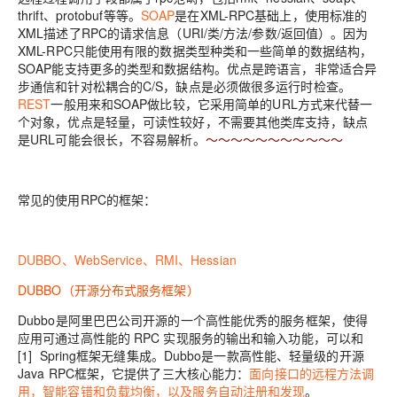
thrift、protobuf等等。
SOAP
是在XML-RPC基础上，使用标准的
XML描述了RPC的请求信息（URI/类/方法/参数/返回值）。因为
XML-RPC只能使用有限的数据类型种类和一些简单的数据结构，
SOAP能支持更多的类型和数据结构。优点是跨语言，非常适合异
步通信和针对松耦合的C/S，缺点是必须做很多运行时检查。
REST
一般用来和SOAP做比较，它采用简单的URL方式来代替一
个对象，优点是轻量，可读性较好，不需要其他类库支持，缺点
是URL可能会很长，不容易解析。
～～～～～～～～～～～
常见的使用RPC的框架：
DUBBO、WebService、RMI、Hessian
DUBBO（开源分布式服务框架）
Dubbo是阿里巴巴公司开源的一个高性能优秀的服务框架，使得
应用可通过高性能的 RPC 实现服务的输出和输入功能，可以和
[1] Spring框架无缝集成。Dubbo是一款高性能、轻量级的开源
Java RPC框架，它提供了三大核心能力：
面向接口的远程方法调
用，智能容错和负载均衡，以及服务自动注册和发现
。