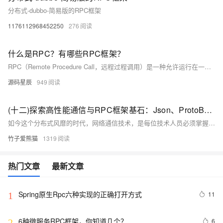
分布式-dubbo-简易版的RPC框架
1176112968452250
276
什么是RPC？有哪些RPC框架？
RPC（Remote Procedure Call，远程过程调用）是一种允许运行在一台计算机上的程序调用另一台计算机上子程序的技术。这种技术屏蔽了底层的网络通信细节，使得程序间的远程通信如同本地调用一样简单。RPC机制使得开发者能够构建分布式计算系统，其中不同的组件可以分布在不同的计算机上，但它们之间可以像在同一台机器上一样相互调用。
源码星辰
949
(十二)探索高性能通信与RPC框架基石：Json、ProtoBuf、Hessian序列化详解
如今这个分布式风靡的时代，网络通信技术，是每位技术人员必须掌握的技能，因为无论是哪种分布式技术，都离不开心跳、选举、节点感知、数据同步……等机制，而究其根本，这些技术的本质都是网络间的数据交互。正因如此，想要构建一个高性能的分布式组件/系统，不得不思考一个问题：怎么才能让数据传输的速度更快？
竹子爱熊猫
1319
热门文章
最新文章
Spring原生Rpc六种实现的正确打开方式
11
1
6种微服务RPC框架，你知道几个？
6
2