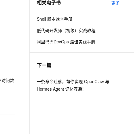
相关电子书
更多
息提取
与 AI 智能体进行实时音视频通话
Shell 脚本速查手册
从文本、图片、视频中提取结构化的属性信息
构建支持视频理解的 AI 音视频实时通话应用
低代码开发师（初级）实战教程
t.diy 一步搞定创意建站
构建大模型应用的安全防护体系
阿里巴巴DevOps 最佳实践手册
通过自然语言交互简化开发流程,全栈开发支持
通过阿里云安全产品对 AI 应用进行安全防护
下一篇
∗]来访问数
一条命令迁移，帮你实现 OpenClaw 与
Hermes Agent 记忆互通！