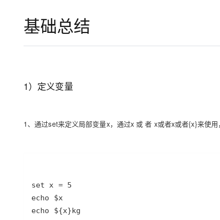
存储
天池大赛
Qwen3.7-Plus
云解析DNS
解决方案免费试用 新老
电子合同
基础总结
最高领取价值200元试用
能看、能想、能动手的多模
安全
网络与CDN
AI 算法大赛
畅捷通
大数据开发治理平台 Data
AI 产品 免费试用
网络
安全
云开发大赛
Qwen3-VL-Plus
Tableau 订阅
1亿+ 大模型 tokens 和 
可观测
入门学习赛
中间件
AI空中课堂在线直播课
云防火墙
140+云产品 免费试用
上云与迁云
云原生的云上边界网络安全
产品新客免费试用，最长1
数据库
1）定义变量
生态解决方案
大模型服务
企业出海
大模型ACA认证体验
大数据计算
助力企业全员 AI 认知与能
行业生态解决方案
千问AI平台-Token Plan
政企业务
媒体服务
1、通过set来定义局部变量x，通过x 或 者 x或者x或者{x}
开发者生态解决方案
企业服务与云通信
千问AI平台-模型体验
AI 开发和 AI 应用解决
在线体验全尺寸、多种模态
域名与网站
Happy 系列大模型
终端用户计算
Serverless
开发工具