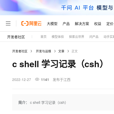
大模型
产品
解决方案
权益
定价
开发者社区
首页
模型体验
探索云世界
问产品
动手实
大模型
产品
解决方案
权益
定价
云市场
伙伴
服务
了解阿里云
精选产品
精选解决方案
普惠上云
产品定价
精选商城
成为销售伙伴
售前咨询
为什么选择阿里云
千问AI平台
开发者社区
开发与运维
文章
正文
了解云产品的定价详情
大模型服务平台百炼
睿译宝，AI翻译排版一
普惠上云 官方力荐
分销伙伴
在线服务
网站建设
什么是云计算
大
c shell 学习记录（csh）
大模型服务与应用平台
上传文档即自动完成翻译和
云服务器38元/年起，超
咨询伙伴
多端小程序
技术领先
云上成本管理
售后服务
轻量应用服务器
GLM-5.2：长任务时代
官方推荐返现计划
大模型
精选产品
精选解决方案
Salesforce 国际版订阅
稳定可靠
管理和优化成本
推荐新用户得奖励，单订单
销售伙伴合作计划
2022-12-27
1141
发布于江西
自助服务
友盟天域
安全合规
人工智能与机器学习
AI
文本生成
云数据库 RDS
Hermes Agent，打造
云工开物
无影生态合作计划
在线服务
观测云
分析师报告
自主进化，持久记忆，越用
高校专属算力普惠，学生认
计算
互联网应用开发
Qwen3.8-Max
HOT
Salesforce On Alibaba C
工单服务
Tuya 物联网平台阿里云
研究报告与白皮书
人工智能平台 PAI
快速拥有专属 OpenClaw
简介：
c shell 学习记录（csh）
大模
Consulting Partner 合
大数据
容器
智能体时代全能旗舰模型
免费试用
短信专区
一站式AI开发、训练和推
蓝凌 OA
AI 大模型销售与服务生
现代化应用