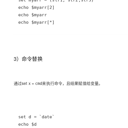
echo $myarr[*]
3）命令替换
通过set x =
来执行命令，且结果赋值给变量。
cmd