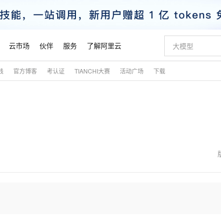
云市场
伙伴
服务
了解阿里云
践
官方博客
考认证
TIANCHI大赛
活动广场
下载
AI 特惠
数据与 API
成为产品伙伴
企业增值服务
最佳实践
价格计算器
AI 场景体
基础软件
产品伙伴合
阿里云认证
市场活动
配置报价
大模型
自助选配和估算价格
步到位
智启 AI 普惠权益
产品生态集成认证中心
企业支持计划
云上春晚
域名与网站
Qwen Audio：打造专属 AI 语音助手
千问官方 MaaS 平台，为开发者和 Agent 而生，新用户赠送 1 亿 + tokens 额度
一句话生成原生
AI Coding
阿里云Maa
2026 阿里云
云服务器 E
为企业打
数据集
Windows
大模型认证
模型
NEW
NEW
格式还原
值低价云产品抢先购
至高享 1亿+免费 tokens，加速 Al 应用落地
提供智能易用的域名与建站服务
Qwen-Audio-3.0-Realtime 端到端实时语音角色扮演
输入一句话想法,
智能编程，一键
安全可靠、
产品生态伙伴
专家技术服务
云上奥运之旅
弹性计算合作
阿里云中企出
手机三要素
宝塔 Linux
全部认证
价格优势
开源旗舰模型
即刻拥有 DeepSeek-V4-Pro
阿里云 OPC 创新助力计划
千问大模型
一键部署幻兽
AI 电商营销
对象存储 O
大模型
产品生态伙伴工作台
企业增值服务台
云栖战略参考
云存储合作计
云栖大会
身份实名认证
CentOS
训练营
推动算力普惠，释放技术红利
最高返9万
真正可用的 1M 上下文,一次完成代码全链路开发
快速构建应用程序和网站，即刻迈出上云第一步
轻松解锁专属 DeepSeek-V4-Pro
至高百万元 Token 补贴，加速一人公司成长
多元化、高性能、安全可靠的大模型服务
一键购买专属
从图文生成到
云上的中国
数据库合作计
活动全景
短信
Docker
图片和
自进化智能体
5 分钟轻松部署专属 QwenPaw
Token Plan 模型订阅计划
数字证书管理服务（原SSL证书）
高效搭建 AI
AI 广告创作
无影云电脑
企业成长
NEW
HOT
信息公告
看见新力量
云网络合作计
OCR 文字识别
JAVA
越聪明
证享300元代金券
全托管，含MySQL、PostgreSQL、SQL Server、MariaDB多引擎
Qwen3.8-Max 首发尝鲜，限时加量 10 倍，夜间低至2折
实现全站HTTPS，呈现可信的WEB访问
从聊天伙伴进化为能主动干活的本地数字员工
图文、视频一
随时随地安
魔搭 Mode
Kimi-K3
HappyHors
NEW
loud
服务实践
官网公告
金融模力时刻
Salesforce O
版
发票查验
全能环境
Claude Code + GStack 打造工程团队
千问办公，限时限量积分加倍
Qoder
低代码高效构
AI 建站
短信服务
型
NEW
作计划
Kimi 最新旗舰模型，长程编程与推理利器
让文字生成流
计划
创新中心
魔搭 ModelSc
健康状态
理服务
让AI从“聊天伙伴”进化为能干活的“数字员工”
安装技能 GStack，拥有专属 AI 工程团队
你的AI工作搭子，覆盖日常办公高频场景
面向真实软件的智能体编程平台
0 代码专业建
客户案例
天气预报查询
操作系统
态合作计划