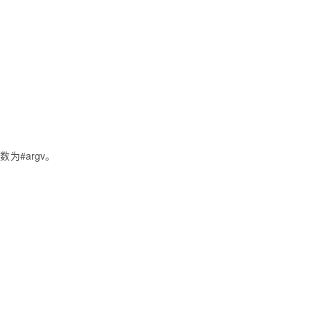
个
数
为
#argv。