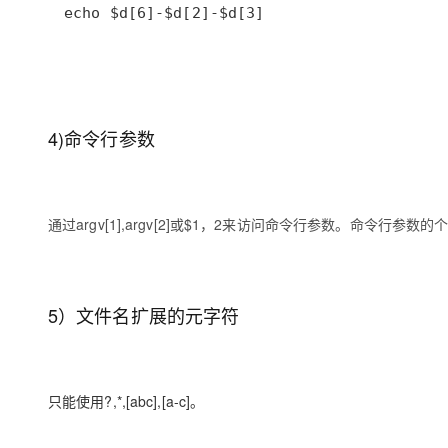
echo $d[6]-$d[2]-$d[3]
4)命令行参数
通过argv[1],argv[2]或$1，2来访
问
命
令
行
参
数
。
命
令
行
参
数
的
5）文件名扩展的元字符
只能使用?,*,[abc],[a-c]。