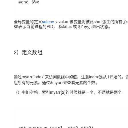
echo $%x 
大模型解决方案
迁移与运维管理
快速部署 Dify，高效搭建 
全局变量的定义
setenv
v value 该变量将被此shell派生的所有子s
专有云
$$表示当前进程的PID， $status 或 $? 表示退出状态。
10 分钟在聊天系统中增加
2）定义数组
通过myarr[index]来访问数组中的值，注意index是从1开始的。通过myar
组所有的元素。通过#myarr来查看元素的个数。
（）中加空格，索引myarr[2]的时候就是一个，不然就是两个