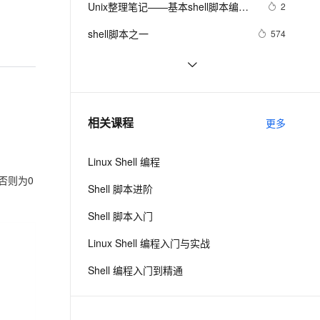
安全
Unix整理笔记——基本shell脚本编程
我要投诉
e-1.1-I2V
Cosyvoice-V3-Flash
2
PolarDB
上云场景组合购
Milvus 弹性伸缩功能新增节
伴
——里程碑M14
漫剧创作，剧本、分镜、视频高效生成
100%兼容MySQL、PostgreSQL，兼容Oracle，支持集中和分布式
覆盖90%+业务场景，专享组合折扣价
点支持范围
畅自然，细节丰富
高表现力语音合成大模型，语音克隆听感自然
VPN
shell脚本之一
574
ernetes 版 ACK
云聚AI 严选权益
AI 原生数据库服务发布
SSL 证书
shell查询当前时间
8
2V
Fun-ASR
，一键激活高效办公新体验
理容器应用的 K8s 服务
精选AI产品，从模型到应用全链提效
Agent 数据网关
文戏情感细腻自然，动作戏激烈拳拳到肉，实现更强表演能力
支持中英文自由切换，具备更强的噪声鲁棒性
堡垒机
利用 SHELL 的 ITaskbarList 接口
417
AI 用量加速计划
云原生数据库 PolarDB
控制 TaskBar 图标
防火墙
、识别商机，让客服更高效、服务更出色。
数组-在Shell脚本中的基本使用介绍
新老同享，达量后返
Agentic Database 发布
7
相关课程
更多
主机安全
应用
Linux Shell 编程
千问办公
NEW
AI 应用及服务市场
否则为0
的智能体编程平台
一站式AI生产力平台
Shell 脚本进阶
AI 应用
伶鹊
Shell 脚本入门
企业级人与Agent协作平台，接入和调度多个数字员工
智能客服平台，对话机器人、对话分析、智能外呼
大模型
Linux Shell 编程入门与实战
大模型服务平台百炼 - 全妙
自然语言处理
Shell 编程入门到精通
应用创作平台
多模态内容创作工具，已接入 DeepSeek
数据标注
机器学习