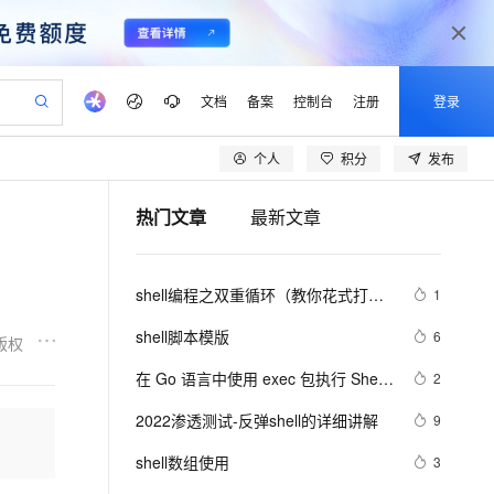
文档
备案
控制台
注册
登录
个人
积分
发布
验
作计划
器
AI 活动
专业服务
服务伙伴合作计划
开发者社区
加入我们
产品动态
服务平台百炼
阿里云 OPC 创新助力计划
热门文章
最新文章
一站式生成采购清单，支持单品或批量购买
可编辑精美 PPT 文稿
S产品伙伴计划（繁花）
峰会
CS
造的大模型服务与应用开发平台
Agency Agents：拥有专属领域专家
AI 生产力先锋
Al MaaS 服务伙伴赋能合作
域名
博文
Careers
至高可申请百万元
Qwen3.8-Max 模型上线
 轻松生成专业的 PPT
开启高性价比 AI 编程新体验
弹性可伸缩的云计算服务
先锋实践拓展 AI 生产力的边界
多领域专家智能体,一键组建 AI 虚拟交付团队
Token 补贴，五大权
计划
海大会
伙伴信用分合作计划
商标
问答
社会招聘
shell编程之双重循环（教你花式打印
1
益加速 OPC 成功
帕鲁游戏服务器
SS
HappyHorse 打造一站式影视创作平台
飞天发布时刻
HOT
Open Search 向量检索版支
划
备案
电子书
校园招聘
各种图形）（上）
联机服务器，轻松开启游戏
视频创作，一键激活电商全链路生产力
稳定、安全、高性价比、高性能的云存储服务
所见，即是所愿
持视频检索 Pipeline 功能
可视化编排打通从文字构思到成片全链路闭环
更多支持
shell脚本模版
6
版权
划
公司注册
镜像站
视频生成
语音识别与合成
 智能体与工作流应用
漫剧工坊：一站式动画创作平台
AI 实训营
应用身份服务 (IDaaS)
在 Go 语言中使用 exec 包执行 Shell 
2
合作伙伴培训与认证
划
上云迁移
站生成，高效打造优质广告素材
全接入的云上超级电脑
通过阿里云百炼高效搭建AI应用,助力高效开发
快速生产连贯的高质量长漫剧
从基础到进阶，Agent 创客手把手教你
OpenClaw 管理能力上线
命令（上）
lScope
我要反馈
e-1.1-T2V
Qwen3-TTS-Flash
2022渗透测试-反弹shell的详细讲解
9
查询合作伙伴
n Alibaba Cloud ISV 合作
代维服务
建企业门户网站
10 分钟搭建微信、支付宝小程序
MaxCompute MaxFrame 提
畅细腻的高质量视频
离线语音合成大模型，多语言方言自适应，低延迟高稳定
创新加速
shell数组使用
ope
登录合作伙伴管理后台
3
我要建议
站，无忧落地极速上线
以可视化方式快速构建移动和 PC 门户网站
国内短信简单易用，安全可靠，秒级触达，全球覆盖200+国家和地区。
高效部署网站，快速应用到小程序
供自动弹性内存功能