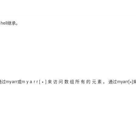
AI 应用
10分钟微调：让0.6B模型媲美235B模
多模态数据信
型
hell继承。
依托云原生高可用架构,实现Dify私有化部署
用1%尺寸在特定领域达到大模型90%以上效果
一个 AI 助手
超强辅助，Bol
即刻拥有 DeepSeek-R1 满血版
在企业官网、通讯软件中为客户提供 AI 客服
多种方案随心选，轻松解锁专属 DeepSeek
r或m y a r r [ ∗ ] 来 访 问 数 组 所 有 的 元 素 。 通过myarr[