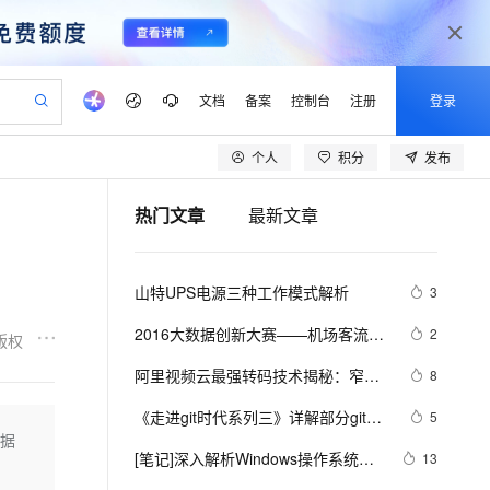
文档
备案
控制台
注册
登录
个人
积分
发布
验
作计划
器
AI 活动
专业服务
服务伙伴合作计划
开发者社区
加入我们
产品动态
服务平台百炼
阿里云 OPC 创新助力计划
热门文章
最新文章
一站式生成采购清单，支持单品或批量购买
可编辑精美 PPT 文稿
S产品伙伴计划（繁花）
峰会
CS
造的大模型服务与应用开发平台
Agency Agents：拥有专属领域专家
AI 生产力先锋
Al MaaS 服务伙伴赋能合作
域名
博文
Careers
至高可申请百万元
Qwen3.8-Max 模型上线
 轻松生成专业的 PPT
开启高性价比 AI 编程新体验
弹性可伸缩的云计算服务
先锋实践拓展 AI 生产力的边界
多领域专家智能体,一键组建 AI 虚拟交付团队
Token 补贴，五大权
计划
海大会
伙伴信用分合作计划
商标
问答
社会招聘
山特UPS电源三种工作模式解析
3
益加速 OPC 成功
帕鲁游戏服务器
SS
HappyHorse 打造一站式影视创作平台
飞天发布时刻
HOT
Open Search 向量检索版支
划
备案
电子书
校园招聘
联机服务器，轻松开启游戏
视频创作，一键激活电商全链路生产力
稳定、安全、高性价比、高性能的云存储服务
所见，即是所愿
持视频检索 Pipeline 功能
可视化编排打通从文字构思到成片全链路闭环
更多支持
2016大数据创新大赛——机场客流量
2
版权
划
公司注册
镜像站
视频生成
语音识别与合成
的时空分布预测模型解析
 智能体与工作流应用
漫剧工坊：一站式动画创作平台
AI 实训营
应用身份服务 (IDaaS)
阿里视频云最强转码技术揭秘：窄带
8
合作伙伴培训与认证
划
上云迁移
站生成，高效打造优质广告素材
全接入的云上超级电脑
通过阿里云百炼高效搭建AI应用,助力高效开发
快速生产连贯的高质量长漫剧
从基础到进阶，Agent 创客手把手教你
OpenClaw 管理能力上线
高清原理解析+用户接入指南
lScope
我要反馈
e-1.1-T2V
Qwen3-TTS-Flash
《走进git时代系列三》详解部分git思
5
查询合作伙伴
n Alibaba Cloud ISV 合作
代维服务
建企业门户网站
10 分钟搭建微信、支付宝小程序
数据
MaxCompute MaxFrame 提
想及SVN/GIT命令对比解析
畅细腻的高质量视频
离线语音合成大模型，多语言方言自适应，低延迟高稳定
创新加速
[笔记]深入解析Windows操作系统
ope
登录合作伙伴管理后台
13
我要建议
站，无忧落地极速上线
以可视化方式快速构建移动和 PC 门户网站
国内短信简单易用，安全可靠，秒级触达，全球覆盖200+国家和地区。
高效部署网站，快速应用到小程序
供自动弹性内存功能
《四》管理机制（一）