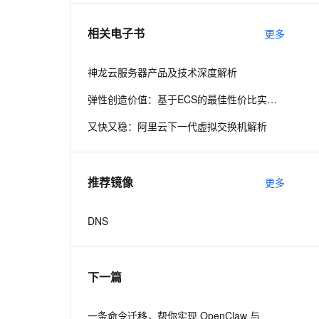
相关电子书
更多
息提取
与 AI 智能体进行实时音视频通话
从文本、图片、视频中提取结构化的属性信息
构建支持视频理解的 AI 音视频实时通话应用
神龙云服务器产品及技术深度解析
t.diy 一步搞定创意建站
构建大模型应用的安全防护体系
弹性创造价值：基于ECS的最佳性价比实践解析
通过自然语言交互简化开发流程,全栈开发支持
通过阿里云安全产品对 AI 应用进行安全防护
又快又稳：阿里云下一代虚拟交换机解析
推荐镜像
更多
DNS
下一篇
一条命令迁移，帮你实现 OpenClaw 与