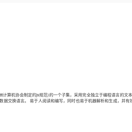
Deepseek-v4-pro
HappyHors
同享
万小智 AI 建站低至 15元/月
Qoder CN
AI 短剧/漫剧
云原生数据库 
快递物流查询
WordPress
成为服务伙
高校合作
点，立即开启云上创新
覆盖公网/内网、递归/权威、移动APP等全场景解析服务
送.CN域名，送备案服务码
基于千问大模型等，支持代码智能生成、研发智能问答
AI助力短剧
态智能体模型
旗舰 MoE 大模型，百万上下文与顶尖推理能力
图生视频，流
Ubuntu
服务生态伙伴
云工开物
企业应用
Works
Night Plan 支持 Qwen 3.8-Max
云原生大数据计算服务 MaxCompute
AI 办公
容器服务 Kub
NEW
GLM-5.2
Wan2.7-T
Red Hat
30+ 款产品免费体验
Data Agent 驱动的一站式 Data+AI 开发治理平台
夜间 5 折，Qwen/Meoo/TokenPlan 客户专享
面向分析的企业级SaaS模式云数据仓库
AI智能应用
提供一站式管
科研合作
视觉 Coding、空间感知、多模态思考等全面升级
1M上下文，专为长程任务能力而生
ERP
堂（旗舰版）
SUSE
智能客服
CRM
防护产品
2个月
自动承接线索
建站小程序
OA 办公系统
AI 应用构建
大模型原生
力提升
财税管理
模板建站
Qoder
大模型服务平台百炼-应用模版
HOT
NEW
面向真实软件
个人版上线、团队版降价；千问3.8-Max首发发尝鲜
丰富多元化的应用模版和解决方案
400电话
定制建站
万有无界
大模型服务平台百炼-智能体
方案
广告营销
模板小程序
的模型效果
灵活可视化地构建企业级 Agent
t (欧洲计算机协会制定的js规范)的一个子集，采用完全独立于编程语言的文
定制小程序
想的数据交换语言。 易于人阅读和编写，同时也易于机器解析和生成，并有
秒悟
人工智能平台 PAI
APP 开发
云端极速 AI 
新一代 AI 视频生成模型，深度适配广告营销等场景
AI Native 的算法工程平台，一站式完成建模、训练、推理服务部署
建站系统