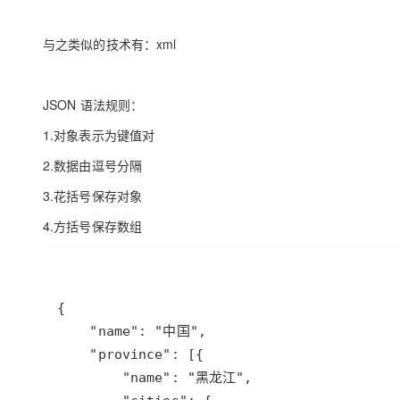
大模型解决方案
迁移与运维管理
与之类似的技术有：xml
快速部署 Dify，高效搭建 
专有云
10 分钟在聊天系统中增加
JSON 语法规则：
1.对象表示为键值对
2.数据由逗号分隔
3.花括号保存对象
4.方括号保存数组