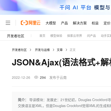
大模型
产品
解决方案
权益
定价
开发者社区
首页
模型体验
探索云世界
问产品
动手实
大模型
产品
解决方案
权益
定价
云市场
伙伴
服务
了解阿里云
精选产品
精选解决方案
普惠上云
产品定价
精选商城
成为销售伙伴
售前咨询
为什么选择阿里云
千问AI平台
开发者社区
开发与运维
文章
正文
了解云产品的定价详情
大模型服务平台百炼
睿译宝，AI翻译排版一
普惠上云 官方力荐
分销伙伴
在线服务
网站建设
什么是云计算
大
JSON&Ajax(语法格式+解析
大模型服务与应用平台
上传文档即自动完成翻译和
云服务器38元/年起，超
咨询伙伴
多端小程序
技术领先
云上成本管理
售后服务
轻量应用服务器
GLM-5.2：长任务时代
官方推荐返现计划
大模型
精选产品
精选解决方案
Salesforce 国际版订阅
稳定可靠
管理和优化成本
推荐新用户得奖励，单订单
销售伙伴合作计划
2022-12-26
294
发布于云南
自助服务
友盟天域
安全合规
人工智能与机器学习
AI
文本生成
云数据库 RDS
Hermes Agent，打造
云工开物
无影生态合作计划
在线服务
观测云
分析师报告
自主进化，持久记忆，越用
高校专属算力普惠，学生认
计算
互联网应用开发
Qwen3.8-Max
HOT
Salesforce On Alibaba C
工单服务
Tuya 物联网平台阿里云
研究报告与白皮书
人工智能平台 PAI
快速拥有专属 OpenClaw
简介：
导读模块：发展史：21世纪初，Douglas Croc
大模
Consulting Partner 合
大数据
容器
智能体时代全能旗舰模型
免费试用
短信专区
一站式AI开发、训练和推
交换语言是XML，但是Douglas Crockford觉得XML
蓝凌 OA
AI 大模型销售与服务生
现代化应用