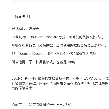
存储
天池大赛
Qwen3.7-Plus
云解析DNS
解决方案免费试用 新老
电子合同
最高领取价值200元试用
能看、能想、能动手的多模
安全
网络与CDN
AI 算法大赛
畅捷通
1.json规则
大数据开发治理平台 Data
AI 产品 免费试用
网络
安全
云开发大赛
Qwen3-VL-Plus
Tableau 订阅
1亿+ 大模型 tokens 和 
导读模块：发展史：
可观测
入门学习赛
中间件
AI空中课堂在线直播课
云防火墙
140+云产品 免费试用
21世纪初，Douglas Crockford寻找一种简便的数据交换格式，
上云与迁云
云原生的云上边界网络安全
产品新客免费试用，最长1
数据库
生态解决方案
能够在服务器之间交换数据。当时通用的数据交换语言是XML，
大模型服务
企业出海
大模型ACA认证体验
大数据计算
但是Douglas Crockford觉得XML的生成和解析都太麻烦，
助力企业全员 AI 认知与能
行业生态解决方案
千问AI平台-Token Plan
政企业务
媒体服务
所以他提出了一种简化格式，也就是Json。
开发者生态解决方案
企业服务与云通信
千问AI平台-模型体验
AI 开发和 AI 应用解决
在线体验全尺寸、多种模态
JSON：是一种轻量级的数据交换格式。它基于 ECMAScrip
域名与网站
存储和表示数据。简洁和清晰的层次结构使得 JSON 成为理
Happy 系列大模型
网络传输效率
终端用户计算
Serverless
简而言之：是存储数据的一种方式/格式
开发工具