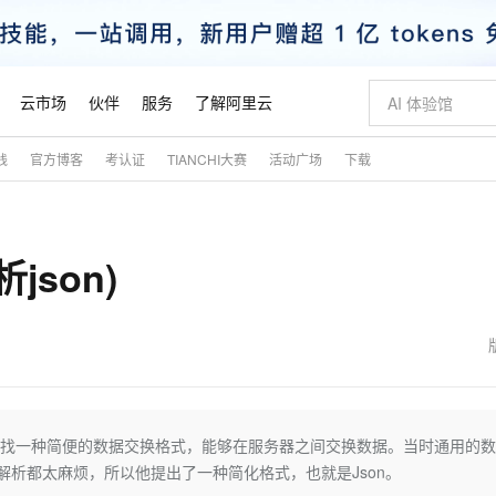
云市场
伙伴
服务
了解阿里云
践
官方博客
考认证
TIANCHI大赛
活动广场
下载
AI 特惠
数据与 API
成为产品伙伴
企业增值服务
最佳实践
价格计算器
AI 场景体
基础软件
产品伙伴合
阿里云认证
市场活动
配置报价
大模型
自助选配和估算价格
步到位
智启 AI 普惠权益
产品生态集成认证中心
企业支持计划
云上春晚
域名与网站
Qwen Audio：打造专属 AI 语音助手
千问官方 MaaS 平台，为开发者和 Agent 而生，新用户赠送 1 亿 + tokens 额度
一句话生成原生
AI Coding
阿里云Maa
2026 阿里云
云服务器 E
为企业打
数据集
Windows
大模型认证
模型
NEW
NEW
json)
格式还原
值低价云产品抢先购
至高享 1亿+免费 tokens，加速 Al 应用落地
提供智能易用的域名与建站服务
Qwen-Audio-3.0-Realtime 端到端实时语音角色扮演
输入一句话想法,
智能编程，一键
安全可靠、
产品生态伙伴
专家技术服务
云上奥运之旅
弹性计算合作
阿里云中企出
手机三要素
宝塔 Linux
全部认证
价格优势
开源旗舰模型
即刻拥有 DeepSeek-V4-Pro
阿里云 OPC 创新助力计划
千问大模型
一键部署幻兽
AI 电商营销
对象存储 O
大模型
产品生态伙伴工作台
企业增值服务台
云栖战略参考
云存储合作计
云栖大会
身份实名认证
CentOS
训练营
推动算力普惠，释放技术红利
最高返9万
真正可用的 1M 上下文,一次完成代码全链路开发
快速构建应用程序和网站，即刻迈出上云第一步
轻松解锁专属 DeepSeek-V4-Pro
至高百万元 Token 补贴，加速一人公司成长
多元化、高性能、安全可靠的大模型服务
一键购买专属
从图文生成到
云上的中国
数据库合作计
活动全景
短信
Docker
图片和
自进化智能体
5 分钟轻松部署专属 QwenPaw
Token Plan 模型订阅计划
数字证书管理服务（原SSL证书）
高效搭建 AI
AI 广告创作
无影云电脑
企业成长
NEW
HOT
信息公告
看见新力量
云网络合作计
OCR 文字识别
JAVA
越聪明
证享300元代金券
全托管，含MySQL、PostgreSQL、SQL Server、MariaDB多引擎
Qwen3.8-Max 首发尝鲜，限时加量 10 倍，夜间低至2折
实现全站HTTPS，呈现可信的WEB访问
从聊天伙伴进化为能主动干活的本地数字员工
图文、视频一
随时随地安
魔搭 Mode
Kimi-K3
HappyHors
NEW
loud
服务实践
官网公告
金融模力时刻
Salesforce O
版
发票查验
全能环境
Claude Code + GStack 打造工程团队
千问办公，限时限量积分加倍
Qoder
低代码高效构
AI 建站
短信服务
kford寻找一种简便的数据交换格式，能够在服务器之间交换数据。当时通用的
型
NEW
作计划
Kimi 最新旗舰模型，长程编程与推理利器
让文字生成流
计划
创新中心
魔搭 ModelSc
健康状态
理服务
让AI从“聊天伙伴”进化为能干活的“数字员工”
安装技能 GStack，拥有专属 AI 工程团队
你的AI工作搭子，覆盖日常办公高频场景
面向真实软件的智能体编程平台
0 代码专业建
的生成和解析都太麻烦，所以他提出了一种简化格式，也就是Json。
客户案例
天气预报查询
操作系统
态合作计划