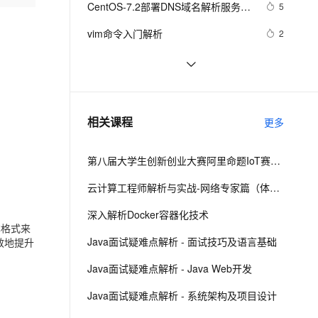
安全
CentOS-7.2部署DNS域名解析服务器
我要投诉
e-1.1-I2V
Cosyvoice-V3-Flash
5
PolarDB
上云场景组合购
Milvus 弹性伸缩功能新增节
伴
并进行相关配置测试
漫剧创作，剧本、分镜、视频高效生成
100%兼容MySQL、PostgreSQL，兼容Oracle，支持集中和分布式
覆盖90%+业务场景，专享组合折扣价
点支持范围
畅自然，细节丰富
高表现力语音合成大模型，语音克隆听感自然
VPN
vim命令入门解析
2
ernetes 版 ACK
云聚AI 严选权益
AI 原生数据库服务发布
SSL 证书
深入解析消息认证码（MAC）算法：
11
2V
Fun-ASR
，一键激活高效办公新体验
理容器应用的 K8s 服务
精选AI产品，从模型到应用全链提效
Agent 数据网关
HmacMD5与HmacSHA1
文戏情感细腻自然，动作戏激烈拳拳到肉，实现更强表演能力
支持中英文自由切换，具备更强的噪声鲁棒性
堡垒机
二十三种设计模式全面解析-代理模式
5
AI 用量加速计划
云原生数据库 PolarDB
（Proxy Pattern）详解：探索隐藏于
防火墙
、识别商机，让客服更高效、服务更出色。
【C++调试】深入探索C++调试：从
新老同享，达量后返
Agentic Database 发布
6
相关课程
背后的力量
更多
DWARF到堆栈解析
主机安全
应用
第八届大学生创新创业大赛阿里命题IoT赛题解析
千问办公
NEW
AI 应用及服务市场
的智能体编程平台
一站式AI生产力平台
云计算工程师解析与实战-网络专家篇（体验版）
AI 应用
伶鹊
深入解析Docker容器化技术
企业级人与Agent协作平台，接入和调度多个数字员工
智能客服平台，对话机器人、对话分析、智能外呼
本格式来
大模型
Java面试疑难点解析 - 面试技巧及语言基础
效地提升
大模型服务平台百炼 - 全妙
自然语言处理
Java面试疑难点解析 - Java Web开发
应用创作平台
多模态内容创作工具，已接入 DeepSeek
数据标注
Java面试疑难点解析 - 系统架构及项目设计
机器学习