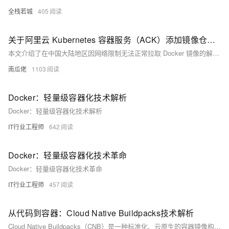
全栈若城
405
关于阿里云 Kubernetes 容器服务（ACK）添加镜像仓库的快速说明
本文介绍了在中国大陆地区因网络限制无法正常拉取 Docker 镜像的解决方案。作者所在的阿里云 Kubernetes 集群使用的是较旧版本的 containerd（1.2x），且无法直接通过 SSH 修改节点配置，因此采用了一种无需更改 Kubernetes 配置文件的方法。通过为 `docker.io` 添加 containerd 的镜像源，并使用脚本自动修改 containerd 配置文件中的路径错误（将错误的 `cert.d` 改为 `certs.d`），最终实现了通过多个镜像站点拉取镜像。作者还提供了一个可重复运行的脚本，用于动态配置镜像源。虽然该方案能缓解镜像拉取问题，
南瓜佬
1103
Docker：轻量级容器化技术解析
Docker：轻量级容器化技术解析
IT行业工程师
642
Docker：轻量级容器化技术革命
Docker：轻量级容器化技术革命
IT行业工程师
457
从代码到容器：Cloud Native Buildpacks技术解析
Cloud Native Buildpacks（CNB）是一种标准化、云原生的容器镜像构建系统，旨在消除手动编写Dockerfile，提供可重复、安全且高效的构建流程。它通过分层策略生成符合OCI标准的镜像，实现应用与基础镜像解耦，并自动化依赖管理和更新。阿里云应用管理支持通过CNB技术一键部署应用至ECS，简化构建和运行流程。