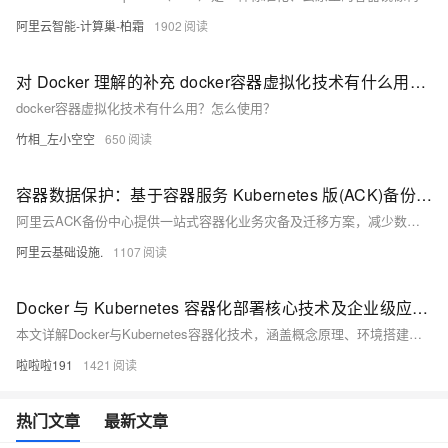
阿里云智能-计算巢-柏霜
1902
对 Docker 理解的补充 docker容器虚拟化技术有什么用？怎么使用？
docker容器虚拟化技术有什么用？怎么使用？
竹相_左小空空
650
容器数据保护：基于容器服务 Kubernetes 版(ACK)备份中心实现K8s存储卷一键备份与恢复
阿里云ACK备份中心提供一站式容器化业务灾备及迁移方案，减少数据丢失风险，确保业务稳定运行。
阿里云基础设施.
1107
Docker 与 Kubernetes 容器化部署核心技术及企业级应用实践全方案解析
本文详解Docker与Kubernetes容器化技术，涵盖概念原理、环境搭建、镜像构建、应用部署及监控扩展，助你掌握企业级容器化方案，提升应用开发与运维效率。
啦啦啦191
1421
热门文章
最新文章