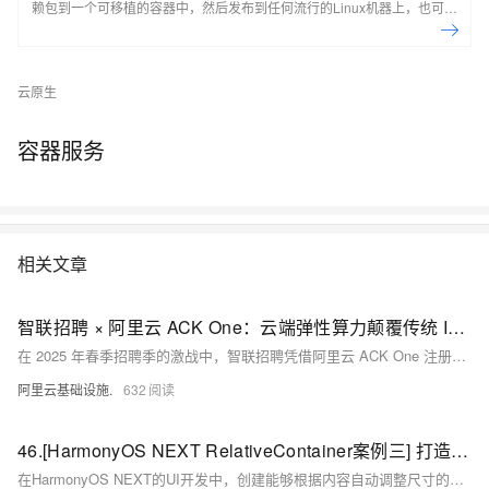
赖包到一个可移植的容器中，然后发布到任何流行的Linux机器上，也可以
实现虚拟化，容器是完全使用沙箱机制，相互之间不会有任何接口。
Docker是世界领先的软件容器平台。开发人员利用Docker可以消除协作编
码时“在我的机器上可正常工作”的问题。运维人员利用Docker可以在隔离
云原生
容器中并行运行和管理应用，获得更好的计算密度。企业利用Docker可以
构建敏捷的软件交付管道，以更快的速度、更高的安全性和可靠的信誉为
容器服务
Linux和Windows Server应用发布新功能。 在本套课程中，我们将全面的
讲解Docker技术栈，从环境安装到容器、镜像操作以及生产环境如何部署
开发的微服务应用。本课程由黑马程序员提供。 &nbsp; &nbsp; 相关的阿
里云产品：容器服务 ACK 容器服务 Kubernetes 版（简称 ACK）提供高
性能可伸缩的容器应用管理能力，支持企业级容器化应用的全生命周期管
相关文章
理。整合阿里云虚拟化、存储、网络和安全能力，打造云端最佳容器化应
用运行环境。 了解产品详情: https://www.aliyun.com/product/kubernetes
智联招聘 × 阿里云 ACK One：云端弹性算力颠覆传统 IDC 架构，打造春招技术新范式
在 2025 年春季招聘季的激战中，智联招聘凭借阿里云 ACK One 注册集群与弹性 ACS 算力的深度融合，成功突破传统 IDC 机房的算力瓶颈，以云上弹性架构支撑千万级用户的高并发访问，实现招聘服务效率与稳定性的双重跃升。
阿里云基础设施.
632
46.[HarmonyOS NEXT RelativeContainer案例三] 打造自适应容器：内容驱动的智能尺寸调整技术
在HarmonyOS NEXT的UI开发中，创建能够根据内容自动调整尺寸的容器是实现灵活布局的关键。RelativeContainer结合自适应尺寸设置，可以实现内容驱动的智能尺寸调整，使UI更加灵活且易于维护。本教程将详细讲解如何创建自适应尺寸的RelativeContainer，帮助你掌握这一实用技术。