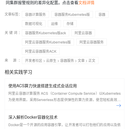
同集群报警规则的差异化配置。点击查看
文档详情
文章标签：
容器计算服务
容器服务Kubernetes版
容器
数据可视化
运维
存储
关键词：
容器服务Kubernetes版ack
阿里云容器
阿里云容器服务Kubernetes版
阿里云容器服务
阿里云容器服务ACK
来 源：
开发者社区
>
云原生
>
容器服务
>
文章
> 正文
相关实践学习
使用ACS算力快速搭建生成式会话应用
阿里云容器计算服务 ACS（Container Compute Service）以Kubernetes
为使用界面，采用Serverless形态提供弹性的算力资源，使您轻松高效运
行容器应用。本文将指导您如何通过ACS控制台及ACS集群证书在ACS集
群中快速部署并公开一个容器化生成式AI会话应用，并监控应用的运行情
深入解析Docker容器化技术
况。
Docker是一个开源的应用容器引擎，让开发者可以打包他们的应用以及依