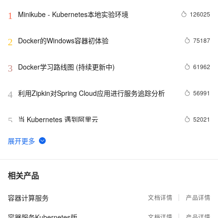
Minikube - Kubernetes本地实验环境
126025
1
Docker的Windows容器初体验
75187
2
Docker学习路线图 (持续更新中)
61962
3
利用Zipkin对Spring Cloud应用进行服务追踪分析
56991
4
当 Kubernetes 遇到阿里云
52021
5
基于Docker容器的，Jenkins、GitLab构建持续集成
48082
6
CI
谈谈 Docker Volume 之权限管理（一）
43502
7
相关产品
容器计算服务
容器镜像服务 Docker镜像的基本使用
文档详情
产品详情
39012
8
容器服务Kubernetes版
文档详情
产品详情