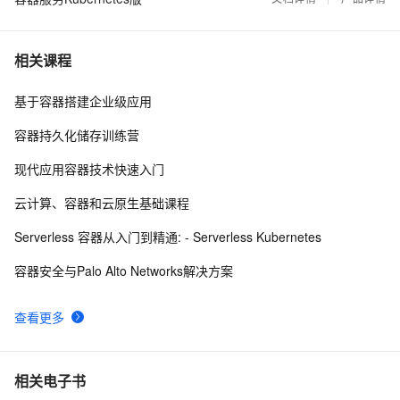
使用阿里云容器服务Jenkins 2.0实现持续集成之
37077
9
Pipeline篇(updated on 2016.12.23)
相关课程
理解Docker容器的进程管理
31993
10
基于容器搭建企业级应用
容器持久化储存训练营
现代应用容器技术快速入门
云计算、容器和云原生基础课程
Serverless 容器从入门到精通: - Serverless Kubernetes
容器安全与Palo Alto Networks解决方案
查看更多
相关电子书