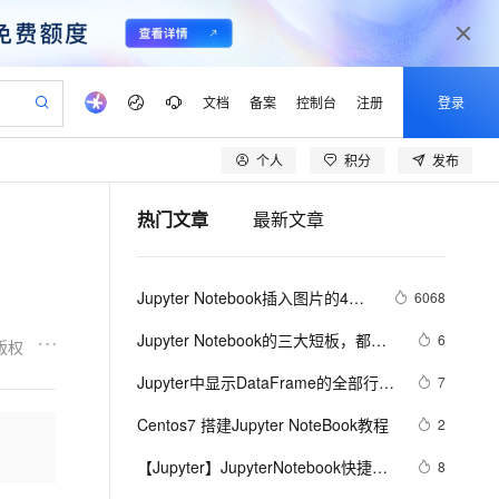
文档
备案
控制台
注册
登录
个人
积分
发布
验
作计划
器
AI 活动
专业服务
服务伙伴合作计划
开发者社区
加入我们
产品动态
服务平台百炼
阿里云 OPC 创新助力计划
热门文章
最新文章
一站式生成采购清单，支持单品或批量购买
io：打造专属 AI 语音助手
S产品伙伴计划（繁花）
峰会
CS
造的大模型服务与应用开发平台
一句话生成原生可编辑精美 PPT 文稿
AI 生产力先锋
Al MaaS 服务伙伴赋能合作
域名
博文
Careers
至高可申请百万元
Qwen3.8-Max 模型上线
开启高性价比 AI 编程新体验
弹性可伸缩的云计算服务
Qwen-Audio-3.0-Realtime 端到端实时语音角色扮演
输入一句话想法, 轻松生成专业的 PPT
先锋实践拓展 AI 生产力的边界
Token 补贴，五大权
计划
海大会
伙伴信用分合作计划
商标
问答
社会招聘
Jupyter Notebook插入图片的4种
6068
益加速 OPC 成功
eek-V4-Pro
SS
一键部署幻兽帕鲁游戏服务器
飞天发布时刻
HOT
Open Search 向量检索版支
划
备案
电子书
校园招聘
方法
pSeek-V4-Pro
视频创作，一键激活电商全链路生产力
稳定、安全、高性价比、高性能的云存储服务
一键购买专属联机服务器，轻松开启游戏
所见，即是所愿
持视频检索 Pipeline 功能
更多支持
Jupyter Notebook的三大短板，都被
6
版权
划
公司注册
镜像站
视频生成
语音识别与合成
这个新工具补齐了
专属 QwenPaw
漫剧工坊：一站式动画创作平台
AI 实训营
HOT
应用身份服务 (IDaaS)
Jupyter中显示DataFrame的全部行和
7
合作伙伴培训与认证
划
上云迁移
站生成，高效打造优质广告素材
全接入的云上超级电脑
从聊天伙伴进化为能主动干活的本地数字员工
快速生产连贯的高质量长漫剧
从基础到进阶，Agent 创客手把手教你
OpenClaw 管理能力上线
列
lScope
我要反馈
e-1.1-T2V
Qwen3-TTS-Flash
Centos7 搭建Jupyter NoteBook教程
2
查询合作伙伴
n Alibaba Cloud ISV 合作
代维服务
建企业门户网站
10 分钟搭建微信、支付宝小程序
MaxCompute MaxFrame 提
畅细腻的高质量视频
离线语音合成大模型，多语言方言自适应，低延迟高稳定
创新加速
【Jupyter】JupyterNotebook快捷键
ope
登录合作伙伴管理后台
8
我要建议
站，无忧落地极速上线
以可视化方式快速构建移动和 PC 门户网站
国内短信简单易用，安全可靠，秒级触达，全球覆盖200+国家和地区。
高效部署网站，快速应用到小程序
供自动弹性内存功能
及使用方式