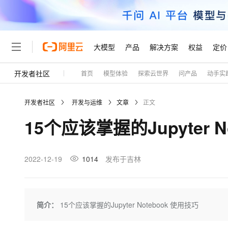
大模型
产品
解决方案
权益
定价
开发者社区
首页
模型体验
探索云世界
问产品
动手实
大模型
产品
解决方案
权益
定价
云市场
伙伴
服务
了解阿里云
精选产品
精选解决方案
普惠上云
产品定价
精选商城
成为销售伙伴
售前咨询
为什么选择阿里云
千问AI平台
开发者社区
开发与运维
文章
正文
了解云产品的定价详情
大模型服务平台百炼
千问办公，解锁你的工作
普惠上云 官方力荐
分销伙伴
在线服务
网站建设
什么是云计算
大
15个应该掌握的Jupyter N
大模型服务与应用平台
企业级Agent产品，直接
云服务器38元/年起，超
咨询伙伴
多端小程序
技术领先
云上成本管理
售后服务
轻量应用服务器
Agency Agents：拥
官方推荐返现计划
大模型
精选产品
精选解决方案
Salesforce 国际版订阅
稳定可靠
管理和优化成本
推荐新用户得奖励，单订单
销售伙伴合作计划
2022-12-19
1014
发布于吉林
自助服务
友盟天域
安全合规
人工智能与机器学习
AI
文本生成
云数据库 RDS
HappyHorse 打造一
云工开物
无影生态合作计划
在线服务
观测云
分析师报告
高校专属算力普惠，学生认
计算
互联网应用开发
Qwen3.8-Max
HOT
Salesforce On Alibaba C
工单服务
Tuya 物联网平台阿里云
研究报告与白皮书
人工智能平台 PAI
快速拥有专属 OpenClaw
简介：
15个应该掌握的Jupyter Notebook 使用技巧
大模
Consulting Partner 合
大数据
容器
智能体时代全能旗舰模型
免费试用
短信专区
一站式AI开发、训练和推
蓝凌 OA
AI 大模型销售与服务生
现代化应用