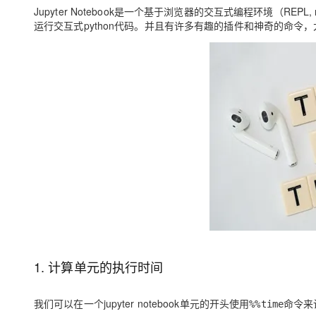
存储
天池大赛
Qwen3.7-Plus
云解析DNS
解决方案免费试用 新老
Jupyter Notebook是一个基于浏览器的交互式编程环境（REPL, 
电子合同
运行交互式python代码。并且有许多有趣的插件和神奇的命令，大
最高领取价值200元试用
能看、能想、能动手的多模
安全
网络与CDN
AI 算法大赛
畅捷通
大数据开发治理平台 Data
AI 产品 免费试用
网络
安全
云开发大赛
Qwen3-VL-Plus
Tableau 订阅
1亿+ 大模型 tokens 和 
可观测
入门学习赛
中间件
AI空中课堂在线直播课
云防火墙
140+云产品 免费试用
上云与迁云
云原生的云上边界网络安全
产品新客免费试用，最长1
数据库
生态解决方案
大模型服务
企业出海
大模型ACA认证体验
大数据计算
助力企业全员 AI 认知与能
行业生态解决方案
千问AI平台-Token Plan
政企业务
媒体服务
开发者生态解决方案
企业服务与云通信
千问AI平台-模型体验
AI 开发和 AI 应用解决
在线体验全尺寸、多种模态
域名与网站
Happy 系列大模型
终端用户计算
1. 计算单元的执行时间
Serverless
我们可以在一个jupyter notebook单元的开头使用
命令来
%%time
开发工具