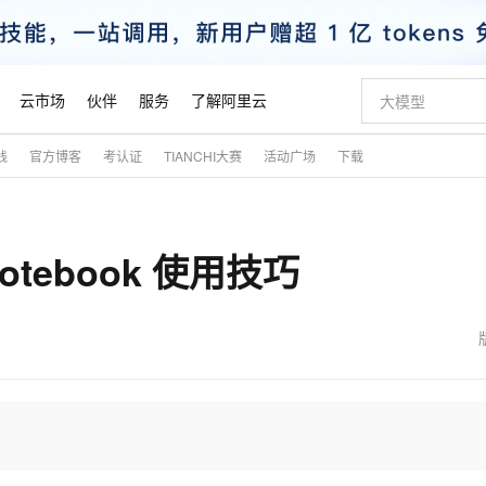
云市场
伙伴
服务
了解阿里云
践
官方博客
考认证
TIANCHI大赛
活动广场
下载
AI 特惠
数据与 API
成为产品伙伴
企业增值服务
最佳实践
价格计算器
AI 场景体
基础软件
产品伙伴合
阿里云认证
市场活动
配置报价
大模型
自助选配和估算价格
新方式
睿译宝，AI翻译排版一步到位
智启 AI 普惠权益
产品生态集成认证中心
企业支持计划
云上春晚
域名与网站
千问官方 MaaS 平台，为开发者和 Agent 而生，新用户赠送 1 亿 + tokens 额度
Qwen Aud
AI Coding
阿里云Maa
2026 阿里云
云服务器 E
为企业打
数据集
Windows
大模型认证
模型
NEW
NEW
otebook 使用技巧
交付可用成果
值低价云产品抢先购
上传文档即自动完成翻译和格式还原
至高享 1亿+免费 tokens，加速 Al 应用落地
提供智能易用的域名与建站服务
智能编程，一键
安全可靠、
产品生态伙伴
专家技术服务
云上奥运之旅
弹性计算合作
阿里云中企出
手机三要素
宝塔 Linux
全部认证
价格优势
有专属领域专家
GLM-5.2：长任务时代开源旗舰模型
阿里云 OPC 创新助力计划
千问大模型
即刻拥有 DeepS
AI 电商营销
对象存储 O
大模型
产品生态伙伴工作台
企业增值服务台
云栖战略参考
云存储合作计
云栖大会
身份实名认证
CentOS
训练营
推动算力普惠，释放技术红利
最高返9万
多领域专家智能体,一键组建 AI 虚拟交付团队
快速构建应用程序和网站，即刻迈出上云第一步
至高百万元 Token 补贴，加速一人公司成长
多元化、高性能、安全可靠的大模型服务
真正可用的 1M 上下文,一次完成代码全链路开发
轻松解锁专属 Dee
从图文生成到
云上的中国
数据库合作计
活动全景
短信
Docker
图片和
站式影视创作平台
Hermes Agent，打造自进化智能体
Token Plan 模型订阅计划
数字证书管理服务（原SSL证书）
5 分钟轻松部署
AI 广告创作
无影云电脑
企业成长
NEW
信息公告
看见新力量
云网络合作计
OCR 文字识别
JAVA
证享300元代金券
可视化编排打通从文字构思到成片全链路闭环
全托管，含MySQL、PostgreSQL、SQL Server、MariaDB多引擎
自主进化，持久记忆，越用越聪明
Qwen3.8-Max 首发尝鲜，限时加量 10 倍，夜间低至2折
实现全站HTTPS，呈现可信的WEB访问
图文、视频一
随时随地安
魔搭 Mode
Kimi-K3
HappyHors
NEW
loud
服务实践
官网公告
金融模力时刻
Salesforce O
版
发票查验
全能环境
Claude Code + GStack 打造工程团队
千问办公，限时限量积分加倍
Qoder
低代码高效构
AI 建站
短信服务
型
NEW
作计划
Kimi 最新旗舰模型，长程编程与推理利器
让文字生成流
计划
创新中心
魔搭 ModelSc
健康状态
理服务
让AI从“聊天伙伴”进化为能干活的“数字员工”
安装技能 GStack，拥有专属 AI 工程团队
你的AI工作搭子，覆盖日常办公高频场景
面向真实软件的智能体编程平台
0 代码专业建
客户案例
天气预报查询
操作系统
态合作计划