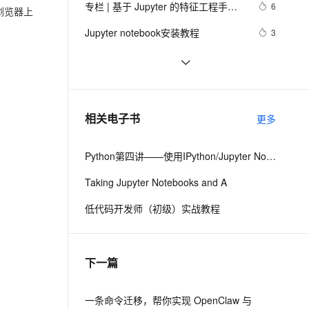
安全
专栏 | 基于 Jupyter 的特征工程手
我要投诉
e-1.1-I2V
Cosyvoice-V3-Flash
6
PolarDB
上云场景组合购
在浏览器上
Milvus 弹性伸缩功能新增节
伴
册：特征选择（三）
漫剧创作，剧本、分镜、视频高效生成
100%兼容MySQL、PostgreSQL，兼容Oracle，支持集中和分布式
覆盖90%+业务场景，专享组合折扣价
点支持范围
畅自然，细节丰富
高表现力语音合成大模型，语音克隆听感自然
VPN
Jupyter notebook安装教程
3
ernetes 版 ACK
云聚AI 严选权益
AI 原生数据库服务发布
SSL 证书
Jupyter 集群管理：大规模部署的最
14
2V
Fun-ASR
，一键激活高效办公新体验
理容器应用的 K8s 服务
精选AI产品，从模型到应用全链提效
Agent 数据网关
佳策略
文戏情感细腻自然，动作戏激烈拳拳到肉，实现更强表演能力
支持中英文自由切换，具备更强的噪声鲁棒性
堡垒机
jupyter的远程配置方法
5
AI 用量加速计划
云原生数据库 PolarDB
防火墙
、识别商机，让客服更高效、服务更出色。
Jupyter notebook安装运行（详解）
新老同享，达量后返
Agentic Database 发布
6
相关电子书
更多
主机安全
应用
Python第四讲——使用IPython/Jupyter Notebook与日志服务玩转超大规模数据分析与可视化
千问办公
NEW
AI 应用及服务市场
的智能体编程平台
一站式AI生产力平台
Taking Jupyter Notebooks and A
AI 应用
伶鹊
低代码开发师（初级）实战教程
企业级人与Agent协作平台，接入和调度多个数字员工
智能客服平台，对话机器人、对话分析、智能外呼
大模型
大模型服务平台百炼 - 全妙
自然语言处理
下一篇
应用创作平台
多模态内容创作工具，已接入 DeepSeek
数据标注
机器学习
一条命令迁移，帮你实现 OpenClaw 与