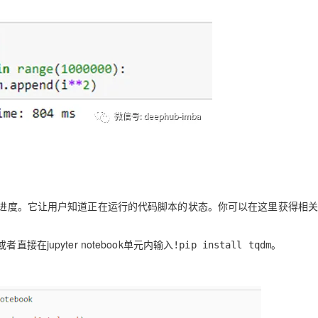
AI 应用
10分钟微调：让0.6B模型媲美235B模
多模态数据信
型
依托云原生高可用架构,实现Dify私有化部署
用1%尺寸在特定领域达到大模型90%以上效果
一个 AI 助手
超强辅助，Bol
即刻拥有 DeepSeek-R1 满血版
在企业官网、通讯软件中为客户提供 AI 客服
多种方案随心选，轻松解锁专属 DeepSeek
行的进度。它让用户知道正在运行的代码脚本的状态。你可以在这里获得相
或者直接在jupyter notebook单元内输入
。
!pip install tqdm