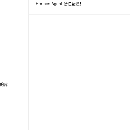
Hermes Agent 记忆互通！
息提取
与 AI 智能体进行实时音视频通话
从文本、图片、视频中提取结构化的属性信息
构建支持视频理解的 AI 音视频实时通话应用
t.diy 一步搞定创意建站
构建大模型应用的安全防护体系
通过自然语言交互简化开发流程,全栈开发支持
通过阿里云安全产品对 AI 应用进行安全防护
关的库