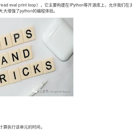
Deepseek-v4-pro
HappyHors
同享
万小智 AI 建站低至 15元/月
Qoder CN
AI 短剧/漫剧
云原生数据库 
read eval print loop），它主要构建在IPython等开源库上，允许我们
快递物流查询
WordPress
成为服务伙
高校合作
大增强了python的编程体验。
点，立即开启云上创新
覆盖公网/内网、递归/权威、移动APP等全场景解析服务
送.CN域名，送备案服务码
基于千问大模型等，支持代码智能生成、研发智能问答
AI助力短剧
态智能体模型
旗舰 MoE 大模型，百万上下文与顶尖推理能力
图生视频，流
Ubuntu
服务生态伙伴
云工开物
企业应用
Works
Night Plan 支持 Qwen 3.8-Max
云原生大数据计算服务 MaxCompute
AI 办公
容器服务 Kub
NEW
GLM-5.2
Wan2.7-T
Red Hat
30+ 款产品免费体验
Data Agent 驱动的一站式 Data+AI 开发治理平台
夜间 5 折，Qwen/Meoo/TokenPlan 客户专享
面向分析的企业级SaaS模式云数据仓库
AI智能应用
提供一站式管
科研合作
视觉 Coding、空间感知、多模态思考等全面升级
1M上下文，专为长程任务能力而生
ERP
堂（旗舰版）
SUSE
智能客服
CRM
防护产品
2个月
自动承接线索
建站小程序
OA 办公系统
AI 应用构建
大模型原生
力提升
财税管理
模板建站
Qoder
大模型服务平台百炼-应用模版
HOT
NEW
面向真实软件
个人版上线、团队版降价；千问3.8-Max首发发尝鲜
丰富多元化的应用模版和解决方案
400电话
定制建站
万有无界
大模型服务平台百炼-智能体
方案
广告营销
模板小程序
的模型效果
灵活可视化地构建企业级 Agent
定制小程序
秒悟
人工智能平台 PAI
APP 开发
云端极速 AI 
新一代 AI 视频生成模型，深度适配广告营销等场景
AI Native 的算法工程平台，一站式完成建模、训练、推理服务部署
建站系统
计算执行该单元的时间。