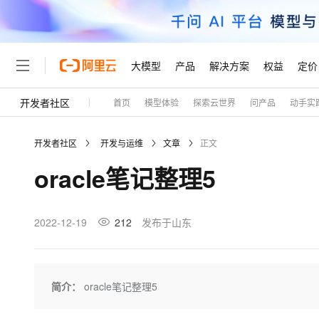
大模型
产品
解决方案
权益
定价
开发者社区
首页
模型体验
探索云世界
问产品
动手实
大模型
产品
解决方案
权益
定价
云市场
伙伴
服务
了解阿里云
精选产品
精选解决方案
普惠上云
产品定价
精选商城
成为销售伙伴
售前咨询
为什么选择阿里云
千问AI平台
开发者社区
开发与运维
文章
正文
了解云产品的定价详情
大模型服务平台百炼
千问办公，解锁你的工作
普惠上云 官方力荐
分销伙伴
在线服务
网站建设
什么是云计算
大
oracle笔记整理5
大模型服务与应用平台
企业级Agent产品，直接
云服务器38元/年起，超
咨询伙伴
多端小程序
技术领先
云上成本管理
售后服务
轻量应用服务器
Agency Agents：拥
官方推荐返现计划
大模型
精选产品
精选解决方案
Salesforce 国际版订阅
稳定可靠
管理和优化成本
推荐新用户得奖励，单订单
销售伙伴合作计划
2022-12-19
212
发布于山东
自助服务
友盟天域
安全合规
人工智能与机器学习
AI
文本生成
云数据库 RDS
HappyHorse 打造一
云工开物
无影生态合作计划
在线服务
观测云
分析师报告
高校专属算力普惠，学生认
计算
互联网应用开发
Qwen3.8-Max
HOT
Salesforce On Alibaba C
工单服务
Tuya 物联网平台阿里云
研究报告与白皮书
人工智能平台 PAI
快速拥有专属 OpenClaw
简介：
oracle笔记整理5
大模
Consulting Partner 合
大数据
容器
智能体时代全能旗舰模型
免费试用
短信专区
一站式AI开发、训练和推
蓝凌 OA
AI 大模型销售与服务生
现代化应用