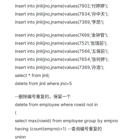
insert into jinli(jno,jname)values(7902,'付婷婷');
insert into jinli(jno,jname)values(7934,'孙中天');
insert into jinli(jno,jname)values(7369,'李昂');
insert into jinli(jno,jname)values(7499,'金钟管');
insert into jinli(jno,jname)values(7521,'张瑞前');
insert into jinli(jno,jname)values(7566,'五保前');
insert into jinli(jno,jname)values(7654,'张何婷');
insert into jinli(jno,jname)values(7369,'孙浩');
select * from jinli;
delete from jinli where jno>5
--删除编号重复的，保留一个
delete from employee where rowid not in
(
select max(rowid) from employee group by empno
having (count(empno)>1) --查询编号重复的
union