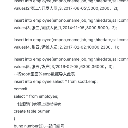
insert into employee(empno,ename,job,mgr,hiredate,sal,com
大模型解决方案
values(2,'张二','开发人员',3,'2017-06-05',5000,2000，2);
迁移与运维管理
快速部署 Dify，高效搭建 
insert into employee(empno,ename,job,mgr,hiredate,sal,com
专有云
values(3,'张三','测试人员',1,'2014-11-05',8000,5000，2);
10 分钟在聊天系统中增加
insert into employee(empno,ename,job,mgr,hiredate,sal,com
values(4,'张四','运维人员',2,'2017-02-02',10000,2300，1);
insert into employee(empno,ename,job,mgr,hiredate,sal,com
values(5,'张五','发布',3,'2016-02-05',6300,36000，3);
--将scott里面的emp数据导入此表
insert into employee select * from scott.emp;
commit;
select * from employee;
--创建部门表和上级经理表
create table bumen
(
buno number(2),--部门编号