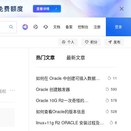
文档
备案
控制台
注册
登录
个人
积分
发布
验
作计划
器
AI 活动
专业服务
服务伙伴合作计划
开发者社区
加入我们
产品动态
服务平台百炼
阿里云 OPC 创新助力计划
热门文章
最新文章
一站式生成采购清单，支持单品或批量购买
io：打造专属 AI 语音助手
S产品伙伴计划（繁花）
峰会
CS
造的大模型服务与应用开发平台
一句话生成原生可编辑精美 PPT 文稿
AI 生产力先锋
Al MaaS 服务伙伴赋能合作
域名
博文
Careers
至高可申请百万元
Qwen3.8-Max 模型上线
开启高性价比 AI 编程新体验
弹性可伸缩的云计算服务
Qwen-Audio-3.0-Realtime 端到端实时语音角色扮演
输入一句话想法, 轻松生成专业的 PPT
先锋实践拓展 AI 生产力的边界
Token 补贴，五大权
计划
海大会
伙伴信用分合作计划
商标
问答
社会招聘
如何在 Oracle 中创建可插入数据库
11
益加速 OPC 成功
eek-V4-Pro
SS
一键部署幻兽帕鲁游戏服务器
飞天发布时刻
HOT
Open Search 向量检索版支
划
备案
电子书
校园招聘
（PDB）？
pSeek-V4-Pro
视频创作，一键激活电商全链路生产力
稳定、安全、高性价比、高性能的云存储服务
一键购买专属联机服务器，轻松开启游戏
所见，即是所愿
持视频检索 Pipeline 功能
更多支持
Oracle 创建触发器
590
版权
划
公司注册
镜像站
视频生成
语音识别与合成
专属 QwenPaw
漫剧工坊：一站式动画创作平台
AI 实训营
HOT
应用身份服务 (IDaaS)
Oracle 10G R2一次奇怪的
578
合作伙伴培训与认证
划
上云迁移
站生成，高效打造优质广告素材
全接入的云上超级电脑
从聊天伙伴进化为能主动干活的本地数字员工
快速生产连贯的高质量长漫剧
从基础到进阶，Agent 创客手把手教你
OpenClaw 管理能力上线
START/SHUTDOWN经历
lScope
我要反馈
e-1.1-T2V
Qwen3-TTS-Flash
如何查看Oracle的版本信息
528
查询合作伙伴
n Alibaba Cloud ISV 合作
代维服务
建企业门户网站
10 分钟搭建微信、支付宝小程序
MaxCompute MaxFrame 提
畅细腻的高质量视频
离线语音合成大模型，多语言方言自适应，低延迟高稳定
创新加速
linux+11g R2 ORACLE 安装过程及遇
ope
登录合作伙伴管理后台
6
我要建议
站，无忧落地极速上线
以可视化方式快速构建移动和 PC 门户网站
国内短信简单易用，安全可靠，秒级触达，全球覆盖200+国家和地区。
高效部署网站，快速应用到小程序
供自动弹性内存功能
到相关问题解决方案