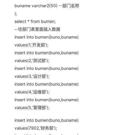
buname varchar2(50) --部门名称
);
select * from bumen;
--往部门表里面插入数据
insert into bumen(buno,buname)
values(1,'开发部');
insert into bumen(buno,buname)
values(2,'测试部');
insert into bumen(buno,buname)
values(3,'设计部');
insert into bumen(buno,buname)
values(4,'运维部');
insert into bumen(buno,buname)
values(5,'管理部');
insert into bumen(buno,buname)
values(7902,'财务部');