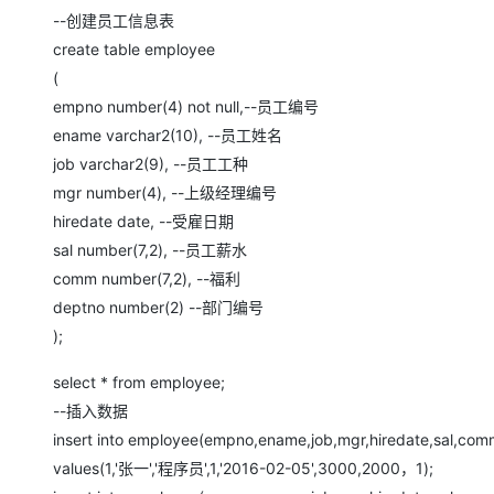
存储
天池大赛
Qwen3.7-Plus
云解析DNS
解决方案免费试用 新老
电子合同
--创建员工信息表
最高领取价值200元试用
能看、能想、能动手的多模
安全
网络与CDN
create table employee
AI 算法大赛
畅捷通
(
大数据开发治理平台 Data
AI 产品 免费试用
网络
安全
云开发大赛
Qwen3-VL-Plus
Tableau 订阅
empno number(4) not null,--员工编号
1亿+ 大模型 tokens 和 
可观测
入门学习赛
中间件
ename varchar2(10), --员工姓名
AI空中课堂在线直播课
云防火墙
140+云产品 免费试用
job varchar2(9), --员工工种
上云与迁云
云原生的云上边界网络安全
产品新客免费试用，最长1
数据库
mgr number(4), --上级经理编号
生态解决方案
大模型服务
企业出海
大模型ACA认证体验
hiredate date, --受雇日期
大数据计算
助力企业全员 AI 认知与能
行业生态解决方案
sal number(7,2), --员工薪水
千问AI平台-Token Plan
政企业务
媒体服务
comm number(7,2), --福利
开发者生态解决方案
deptno number(2) --部门编号
企业服务与云通信
千问AI平台-模型体验
AI 开发和 AI 应用解决
);
在线体验全尺寸、多种模态
域名与网站
select * from employee;
Happy 系列大模型
终端用户计算
--插入数据
insert into employee(empno,ename,job,mgr,hiredate,sal,com
Serverless
values(1,'张一','程序员',1,'2016-02-05',3000,2000，1);
开发工具