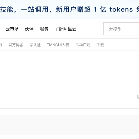
云市场
伙伴
服务
了解阿里云
践
官方博客
考认证
TIANCHI大赛
活动广场
下载
AI 特惠
数据与 API
成为产品伙伴
企业增值服务
最佳实践
价格计算器
AI 场景体
基础软件
产品伙伴合
阿里云认证
市场活动
配置报价
大模型
自助选配和估算价格
新方式
睿译宝，AI翻译排版一步到位
智启 AI 普惠权益
产品生态集成认证中心
企业支持计划
云上春晚
域名与网站
千问官方 MaaS 平台，为开发者和 Agent 而生，新用户赠送 1 亿 + tokens 额度
Qwen Aud
AI Coding
阿里云Maa
2026 阿里云
云服务器 E
为企业打
数据集
Windows
大模型认证
模型
NEW
NEW
交付可用成果
值低价云产品抢先购
上传文档即自动完成翻译和格式还原
至高享 1亿+免费 tokens，加速 Al 应用落地
提供智能易用的域名与建站服务
智能编程，一键
安全可靠、
产品生态伙伴
专家技术服务
云上奥运之旅
弹性计算合作
阿里云中企出
手机三要素
宝塔 Linux
全部认证
价格优势
有专属领域专家
GLM-5.2：长任务时代开源旗舰模型
阿里云 OPC 创新助力计划
千问大模型
即刻拥有 DeepS
AI 电商营销
对象存储 O
大模型
产品生态伙伴工作台
企业增值服务台
云栖战略参考
云存储合作计
云栖大会
身份实名认证
CentOS
训练营
推动算力普惠，释放技术红利
最高返9万
多领域专家智能体,一键组建 AI 虚拟交付团队
快速构建应用程序和网站，即刻迈出上云第一步
至高百万元 Token 补贴，加速一人公司成长
多元化、高性能、安全可靠的大模型服务
真正可用的 1M 上下文,一次完成代码全链路开发
轻松解锁专属 Dee
从图文生成到
云上的中国
数据库合作计
活动全景
短信
Docker
图片和
站式影视创作平台
Hermes Agent，打造自进化智能体
Token Plan 模型订阅计划
数字证书管理服务（原SSL证书）
5 分钟轻松部署
AI 广告创作
无影云电脑
企业成长
NEW
信息公告
看见新力量
云网络合作计
OCR 文字识别
JAVA
证享300元代金券
可视化编排打通从文字构思到成片全链路闭环
全托管，含MySQL、PostgreSQL、SQL Server、MariaDB多引擎
自主进化，持久记忆，越用越聪明
Qwen3.8-Max 首发尝鲜，限时加量 10 倍，夜间低至2折
实现全站HTTPS，呈现可信的WEB访问
图文、视频一
随时随地安
魔搭 Mode
Kimi-K3
HappyHors
NEW
loud
服务实践
官网公告
金融模力时刻
Salesforce O
版
发票查验
全能环境
Claude Code + GStack 打造工程团队
千问办公，限时限量积分加倍
Qoder
低代码高效构
AI 建站
短信服务
型
NEW
作计划
Kimi 最新旗舰模型，长程编程与推理利器
让文字生成流
计划
创新中心
魔搭 ModelSc
健康状态
理服务
让AI从“聊天伙伴”进化为能干活的“数字员工”
安装技能 GStack，拥有专属 AI 工程团队
你的AI工作搭子，覆盖日常办公高频场景
面向真实软件的智能体编程平台
0 代码专业建
客户案例
天气预报查询
操作系统
态合作计划