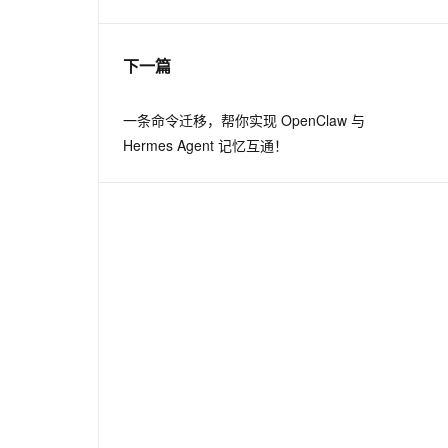
息提取
与 AI 智能体进行实时音视频通话
下一篇
从文本、图片、视频中提取结构化的属性信息
构建支持视频理解的 AI 音视频实时通话应用
t.diy 一步搞定创意建站
构建大模型应用的安全防护体系
一条命令迁移，帮你实现 OpenClaw 与
通过自然语言交互简化开发流程,全栈开发支持
通过阿里云安全产品对 AI 应用进行安全防护
Hermes Agent 记忆互通！