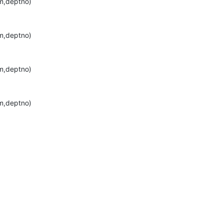
m,deptno)
AI 应用
10分钟微调：让0.6B模型媲美235B模
多模态数据信
m,deptno)
型
依托云原生高可用架构,实现Dify私有化部署
用1%尺寸在特定领域达到大模型90%以上效果
一个 AI 助手
超强辅助，Bol
即刻拥有 DeepSeek-R1 满血版
在企业官网、通讯软件中为客户提供 AI 客服
m,deptno)
多种方案随心选，轻松解锁专属 DeepSeek
m,deptno)