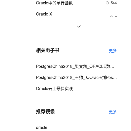
安全
Oracle中的单行函数
我要投诉
e-1.1-I2V
Cosyvoice-V3-Flash
544
PolarDB
上云场景组合购
Milvus 弹性伸缩功能新增节
伴
漫剧创作，剧本、分镜、视频高效生成
100%兼容MySQL、PostgreSQL，兼容Oracle，支持集中和分布式
覆盖90%+业务场景，专享组合折扣价
点支持范围
畅自然，细节丰富
高表现力语音合成大模型，语音克隆听感自然
VPN
Oracle X
3
KJMSDP
V
i
e
w
:
X
ernetes 版 ACK
云聚AI 严选权益
AI 原生数据库服务发布
SSL 证书
2V
Fun-ASR
，一键激活高效办公新体验
理容器应用的 K8s 服务
精选AI产品，从模型到应用全链提效
Agent 数据网关
Oracle 要慌了！华为终于开源了自
13
文戏情感细腻自然，动作戏激烈拳拳到肉，实现更强表演能力
支持中英文自由切换，具备更强的噪声鲁棒性
堡垒机
家的 Huawei JDK——毕昇 JDK！
AI 用量加速计划
云原生数据库 PolarDB
ORACLE 常用脚本（1）
627
防火墙
、识别商机，让客服更高效、服务更出色。
新老同享，达量后返
Agentic Database 发布
相关电子书
更多
Migrate database from single 
1
主机安全
应用
instance to Oracle RAC
PostgresChina2018_樊文凯_ORACLE数据库和应用异构迁移最佳实践
千问办公
NEW
AI 应用及服务市场
的智能体编程平台
一站式AI生产力平台
PostgresChina2018_王帅_从Oracle到PostgreSQL的数据迁移
AI 应用
伶鹊
Oracle云上最佳实践
企业级人与Agent协作平台，接入和调度多个数字员工
智能客服平台，对话机器人、对话分析、智能外呼
大模型
大模型服务平台百炼 - 全妙
自然语言处理
推荐镜像
更多
应用创作平台
多模态内容创作工具，已接入 DeepSeek
数据标注
机器学习
oracle