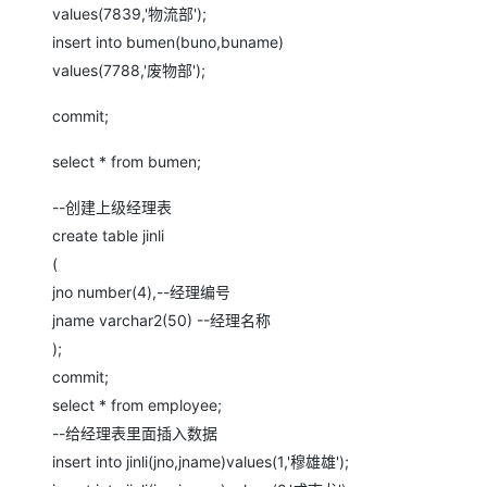
values(7839,'物流部');
insert into bumen(buno,buname)
values(7788,'废物部');
commit;
select * from bumen;
--创建上级经理表
create table jinli
(
jno number(4),--经理编号
jname varchar2(50) --经理名称
);
commit;
select * from employee;
--给经理表里面插入数据
insert into jinli(jno,jname)values(1,'穆雄雄');