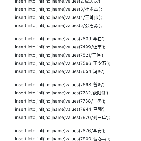
insert into jinli(jno,jname)values(2,'成志龙');
insert into jinli(jno,jname)values(3,'杜永杰');
insert into jinli(jno,jname)values(4,'王帅帅');
insert into jinli(jno,jname)values(5,'张思淼');
insert into jinli(jno,jname)values(7839,'李白');
insert into jinli(jno,jname)values(7499,'杜甫');
insert into jinli(jno,jname)values(7521,'王伟');
insert into jinli(jno,jname)values(7566,'王安石');
insert into jinli(jno,jname)values(7654,'冯巩');
insert into jinli(jno,jname)values(7698,'曾巩');
insert into jinli(jno,jname)values(7782,'欧阳修');
insert into jinli(jno,jname)values(7788,'王杰');
insert into jinli(jno,jname)values(7844,'马强');
insert into jinli(jno,jname)values(7876,'刘三单');
insert into jinli(jno,jname)values(7876,'李安');
insert into jinli(jno,jname)values(7900,'曹春喜');