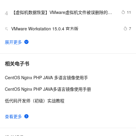
决办法】
【虚拟机数据恢复】VMware虚拟机文件被误删除的数
11
4
据恢复案例
VMware Workstation 15.0.4 官方版
7
5
VMware的网络配置---bridge，nat和hosts详解（一）
8
6
GuestStealer allows for the stealing of VMware guests 
13
7
相关电子书
from vulnerable hosts based on the Directory 
Traversal Vulnerability
CentOS Nginx PHP JAVA 多语言镜像使用手
使用VMware Workstation搭建先电IaaS云平台（v2.2版
1
8
本）（上）
CentOS Nginx PHP JAVA多语言镜像使用手册
sata/ide硬盘安装vmware esx3.5出现错误时的解决办
610
9
低代码开发师（初级）实战教程
法
Windows用户必看：如何在VMware-Ubuntu18中轻松安
1
10
查看更多
装oneAPI和oneDNN