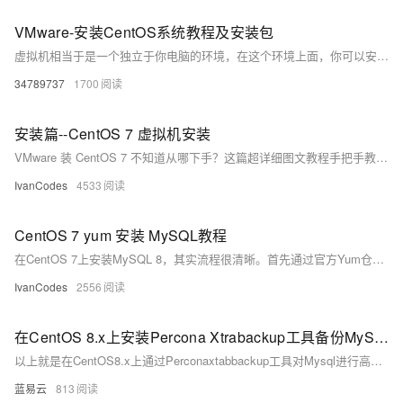
VMware-安装CentOS系统教程及安装包
虚拟机相当于是一个独立于你电脑的环境，在这个环境上面，你可以安装Linux、Windows、Ubuntu等各个类型各个版本的系统，在这个系统里面你不用担心有病读等，不用担心文件误删导致系统崩溃。 虚拟机也和正常的电脑系统是一样的，也可以开关机，不用的时候，你关机就可以了，也不会占用你的系统资源，使用起来还是比较方便 这里也有已经做好的CentOS 7系统，下载下来解压后直接用VMware打开就可以使用
34789737
1700
安装篇--CentOS 7 虚拟机安装
VMware 装 CentOS 7 不知道从哪下手？这篇超详细图文教程手把手教你在 VMware Workstation 中完成 CentOS 7 桌面系统的完整安装流程。从 ISO 镜像下载、虚拟机配置，到安装图形界面、设置用户密码，每一步都有截图讲解，适合零基础新手快速上手。装好之后无论你是要搭 Hadoop 集群，还是练 Linux ，这个环境都够你折腾一整天！
IvanCodes
4533
CentOS 7 yum 安装 MySQL教程
在CentOS 7上安装MySQL 8，其实流程很清晰。首先通过官方Yum仓库来安装服务，然后启动并设为开机自启。最重要的环节是首次安全设置：需要先从日志里找到临时密码来登录，再修改成你自己的密码，并为远程连接创建用户和授权。最后，也别忘了在服务器防火墙上放行3306端口，这样远程才能连上。
IvanCodes
2556
在CentOS 8.x上安装Percona Xtrabackup工具备份MySQL数据步骤。
以上就是在CentOS8.x上通过Perconaxtabbackup工具对Mysql进行高效率、高可靠性、无锁定影响地实现在线快速全量及增加式数据库资料保存与恢复流程。通过以上流程可以有效地将Mysql相关资料按需求完成定期或不定期地保存与灾难恢复需求。
蓝易云
813