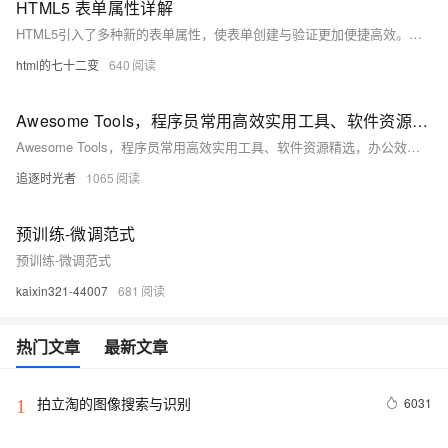
HTML5 表单属性详解
HTML5引入了多种新的表单属性，使表单创建与验证更加便捷高效。新增的输入类型包括`email`、`url`、`tel`等，常用属性有`placeholder`、`required`等。表单元素如`&lt;form&gt;`可设置提交方法和目标URL，`&lt;button&gt;`及`&lt;input type=&quot;submit&quot;&gt;`用于提交。新元素`&lt;datalist&gt;`和`&lt;output&gt;`提供更多功能。HTML5还提供了内置表单验证机制，增强用户体验。
html的七十二变
640
Awesome Tools，程序员常用高效实用工具、软件资源精选，办公效率提升利器！
Awesome Tools，程序员常用高效实用工具、软件资源精选，办公效率提升利器！
追逐时光者
1065
预训练-微调范式
预训练-微调范式
kaixin321-44007
681
热门文章
最新文章
拍立淘的图像搜索与识别
6031
1