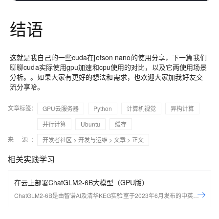
结语
这就是我自己的一些cuda在jetson nano的使用分享，下一篇我们
聊聊cuda实际使用gpu加速和cpu使用的对比，以及它两使用场景
分析。。如果大家有更好的想法和需求，也欢迎大家加我好友交
流分享哈。
文章标签：
GPU云服务器
Python
计算机视觉
异构计算
并行计算
Ubuntu
缓存
来 源：
开发者社区
>
开发与运维
>
文章
> 正文
相关实践学习
在云上部署ChatGLM2-6B大模型（GPU版）
ChatGLM2-6B是由智谱AI及清华KEG实验室于2023年6月发布的中英双语
对话开源大模型。通过本实验，可以学习如何配置AIGC开发环境，如何部
署ChatGLM2-6B大模型。