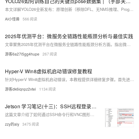
YOLO26如何训练自己的关键点pose数据集 | （手部关键点为案列）
本文详解YOLO26全新发布：原理创新（移除DFL、无NMS推理、ProgLoss/STAL损失、MuSGD优化器）、结构框图及手部关键点数据集训练全流程，含代码实现与可视化效果，助力高效落地边缘端多任务检测。
AI小怪兽
566
2025年优测平台：微服务全链路性能瓶颈分析与最佳实践
文章聚焦2025年优测平台在微服务全链路性能瓶颈分析方面。指出微服务架构下该分析面临诸多挑战，介绍技术演进，阐述优测平台技术实现与特点，包括多种测试能力整合、AI引擎智能等。还给出全链路性能优化实施路径及最佳实践，解答相关决策型问题，助力企业应对性能挑战。
游客6a27l5gg4hupe
267
Hyper-V Win8虚拟机启动错误修复教程
针对Hyper-V Win8虚拟机启动错误，本教程提供详细修复步骤。首先进行硬件兼容性检查，确保CPU支持虚拟化并启用，同时检查内存和存储空间是否充足。接着以管理员身份登录，使用事件查看器排查错误。管理Hyper-V服务，确保相关服务正常运行。检查虚拟机状态，优化资源分配，并修复虚拟硬盘文件。更新系统和重装Hyper-V组件也是有效手段。最后，排查硬件故障、备份数据及处理第三方软件冲突。通过这些步骤，多数启动问题可得到解决。
游客dk6iqnpz2vtei
1134
Jetson 学习笔记(十三)：SSH远程登录控制(终端控制和图形界面)-成功通过
这篇文章介绍了如何通过SSH命令行和VNC图形界面远程登录和控制NVIDIA Jetson Nano设备。
zzy的aly
3475