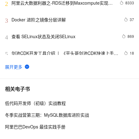
阿里云大数据利器之-RDS迁移到Maxcompute实现动
8333
2
态分区
Docker 进阶之镜像分层详解
37
3
查看 SELinux状态及关闭SELinux
869
4
剑池CDK开发工具介绍  |  《平头哥剑池CDK快速上手指
18
5
南》第一章
WebAssembly 在 MOSN 中的实践 - 基础框架篇
8
6
userdel使用说明
659
7
相关电子书
低代码开发师（初级）实战教程
自己看系统的“系统还原”
669
8
冬季实战营第三期：MySQL数据库进阶实战
AngularJS 五大特性，加快 Web 应用开发
672
9
阿里巴巴DevOps 最佳实践手册
WPF游戏开发——小鸡快跑
639
10