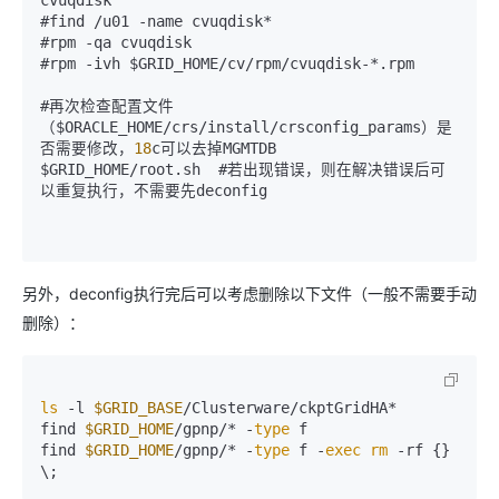
cvuqdisk

#find 
/
u01 
-
name cvuqdisk
*
#rpm 
-
qa cvuqdisk

#rpm 
-
ivh $GRID_HOME
/
cv
/
rpm
/
cvuqdisk
-
*
.rpm

#再次检查配置文件
（$ORACLE_HOME
/
crs
/
install
/
crsconfig_params）是
否需要修改，
18
c可以去掉MGMTDB

$GRID_HOME
/
root.sh  #若出现错误，则在解决错误后可
以重复执行，不需要先deconfig

另外，deconfig执行完后可以考虑删除以下文件（一般不需要手动
删除）：
ls
 -l 
$GRID_BASE
/Clusterware/ckptGridHA*

find 
$GRID_HOME
/gpnp/* -
type
 f

find 
$GRID_HOME
/gpnp/* -
type
 f -
exec
rm
 -rf {} 
\;