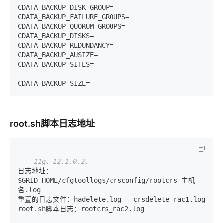
CDATA_BACKUP_DISK_GROUP
=
CDATA_BACKUP_FAILURE_GROUPS
=
CDATA_BACKUP_QUORUM_GROUPS
=
CDATA_BACKUP_DISKS
=
CDATA_BACKUP_REDUNDANCY
=
CDATA_BACKUP_AUSIZE
=
CDATA_BACKUP_SITES
=
CDATA_BACKUP_SIZE
=
root.sh脚本日志地址
--- 11g、12.1.0.2、
日志地址：
$GRID_HOME
/
cfgtoollogs
/
crsconfig
/
rootcrs_主机
名.log

重置的日志文件：hadelete.log   crsdelete_rac1.log

root.sh脚本日志：rootcrs_rac2.log
