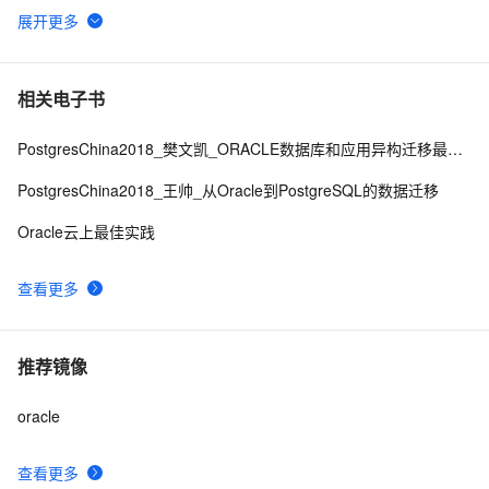
【工具】一款oracle rac 检查工具
2
6
RAC安装时需要执行4个脚本及意义
2
7
相关电子书
PostgresChina2018_樊文凯_ORACLE数据库和应用异构迁移最佳实践
rac rman 备份和恢复 1
3
8
PostgresChina2018_王帅_从Oracle到PostgreSQL的数据迁移
安装 oracle 10g rac 与 裸设备
2
9
Oracle云上最佳实践
一步一步搭建11gR2 rac+dg之DG 机器配置(七)
2
10
查看更多
推荐镜像
oracle
查看更多