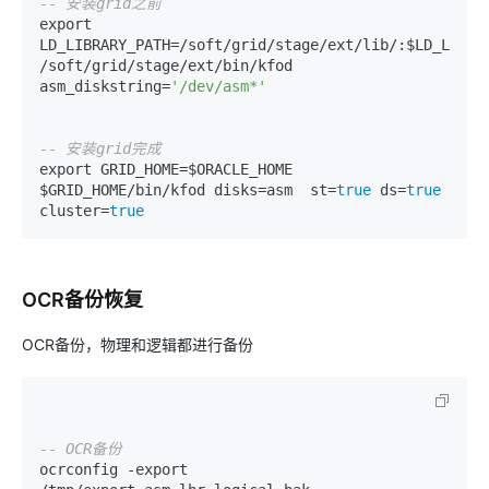
-- 安装grid之前
export 
LD_LIBRARY_PATH
=
/
soft
/
grid
/
stage
/
ext
/
lib
/
/
soft
/
grid
/
stage
/
ext
/
bin
/
kfod 
asm_diskstring
=
'/dev/asm*'
-- 安装grid完成
export GRID_HOME
=
$ORACLE_HOME

$GRID_HOME
/
bin
/
kfod disks
=
asm  st
=
true
 ds
=
true
cluster
=
true
OCR备份恢复
OCR备份，物理和逻辑都进行备份
-- OCR备份
ocrconfig 
-
export 