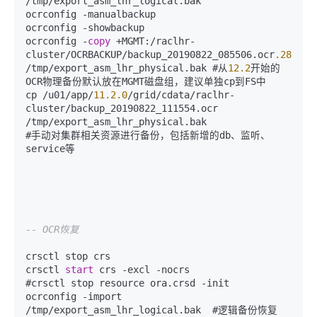
/
tmp
/
export_asm_lhr_logical.bak

ocrconfig 
-
manualbackup

ocrconfig 
-
showbackup

ocrconfig 
-
copy
+
MGMT:
/
raclhr
-
cluster
/
OCRBACKUP
/
backup_20190822_085506.ocr
.285
.10
/
tmp
/
export_asm_lhr_physical.bak #从
12.2
开始的
OCR物理备份默认放在MGMT磁盘组，建议单独cp到FS中

cp 
/
u01
/
app
/
11.2
.0
/
grid
/
cdata
/
raclhr
-
cluster
/
backup_20190822_111554.ocr 
/
tmp
/
export_asm_lhr_physical.bak

#手动对集群相关资源进行备份，包括新增的db、监听、
service等

-- OCR恢复
crsctl stop crs

crsctl 
start
 crs 
-
excl 
-
nocrs

#crsctl stop resource ora.crsd 
-
init

ocrconfig 
-
import 
/
tmp
/
export_asm_lhr_logical.bak  #逻辑备份恢复
