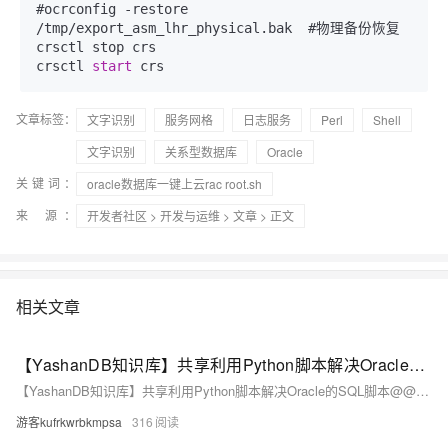
#ocrconfig 
-
restore 
/
tmp
/
export_asm_lhr_physical.bak  #物理备份恢复

crsctl stop crs

crsctl 
start
 crs
文章标签：
文字识别
服务网格
日志服务
Perl
Shell
文字识别
关系型数据库
Oracle
关键词：
oracle数据库一键上云rac root.sh
来 源：
开发者社区
>
开发与运维
>
文章
> 正文
相关文章
【YashanDB知识库】共享利用Python脚本解决Oracle的SQL脚本@@用法
【YashanDB知识库】共享利用Python脚本解决Oracle的SQL脚本@@用法
游客kufrkwrbkmpsa
316