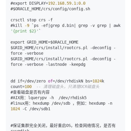
#export DISPLAY
=
192.168
.59
.1
:
0.0
#$ORACLE_HOME
/
crs
/
config
/
config.sh

crsctl stop crs 
-
f

#kill 
-9
 `ps 
-
ef
|
grep d.bin
|
 grep 
-
v grep 
|
 awk 
'{print $2}'
`

export GRID_HOME
=
$ORACLE_HOME

$GRID_HOME
/
crs
/
install
/
rootcrs.pl 
-
deconfig 
-
force 
-
verbose

$GRID_HOME
/
crs
/
install
/
rootcrs.pl 
-
deconfig 
-
force 
-
verbose 
-
lastnode 
-
keepdg

dd if
=
/
dev
/
zero 
of
=
/
dev
/
rhdiskN bs
=
1024
k 
count
=
100
-- 清理磁盘头，只清理OCR磁盘头
#查看磁盘是否有内容

#AIX用：lquerypv 
-
h  
/
dev
/
rhdisk5

#linux用：hexdump 
/
dev
/
sdb ，例如：hexdump 
-
n 
1024
-
C 
/
dev
/
sdb1

#保证集群完全关闭，最好重启OS，检查网络情况，是否有