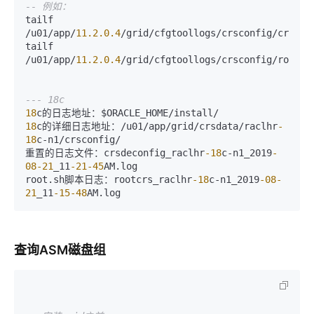
-- 例如：
tailf 
/
u01
/
app
/
11.2
.0
.4
/
grid
/
cfgtoollogs
/
crsconfig
/
crsdel
tailf 
/
u01
/
app
/
11.2
.0
.4
/
grid
/
cfgtoollogs
/
crsconfig
/
rootcr
--- 18c
18
c的日志地址：$ORACLE_HOME
/
install
/
18
c的详细日志地址：
/
u01
/
app
/
grid
/
crsdata
/
raclhr
-
18
c
-
n1
/
crsconfig
/
重置的日志文件：crsdeconfig_raclhr
-18
c
-
n1_2019
-
08
-21
_11
-21
-45
AM.log

root.sh脚本日志：rootcrs_raclhr
-18
c
-
n1_2019
-08
-
21
_11
-15
-48
查询ASM磁盘组