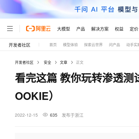
大模型
产品
解决方案
权益
定价
开发者社区
首页
模型体验
探索云世界
问产品
动手实
大模型
产品
解决方案
权益
定价
云市场
伙伴
服务
了解阿里云
精选产品
精选解决方案
普惠上云
产品定价
精选商城
成为销售伙伴
售前咨询
为什么选择阿里云
千问AI平台
开发者社区
安全
文章
正文
了解云产品的定价详情
大模型服务平台百炼
千问办公，解锁你的工作
普惠上云 官方力荐
分销伙伴
在线服务
网站建设
什么是云计算
大
看完这篇 教你玩转渗透测试靶
大模型服务与应用平台
企业级Agent产品，直接
云服务器38元/年起，超
咨询伙伴
多端小程序
技术领先
云上成本管理
售后服务
轻量应用服务器
Agency Agents：拥
官方推荐返现计划
大模型
精选产品
精选解决方案
Salesforce 国际版订阅
稳定可靠
OOKIE）
管理和优化成本
推荐新用户得奖励，单订单
销售伙伴合作计划
自助服务
友盟天域
安全合规
人工智能与机器学习
AI
文本生成
云数据库 RDS
HappyHorse 打造一
云工开物
无影生态合作计划
在线服务
观测云
分析师报告
高校专属算力普惠，学生认
计算
互联网应用开发
2022-12-15
635
发布于浙江
Qwen3.8-Max
HOT
Salesforce On Alibaba C
工单服务
Tuya 物联网平台阿里云
研究报告与白皮书
人工智能平台 PAI
快速拥有专属 OpenClaw
大模
Consulting Partner 合
大数据
容器
智能体时代全能旗舰模型
免费试用
短信专区
一站式AI开发、训练和推
蓝凌 OA
AI 大模型销售与服务生
现代化应用