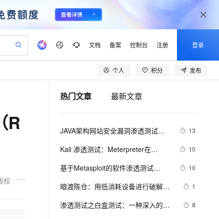
文档
备案
控制台
注册
登录
个人
积分
发布
验
作计划
器
AI 活动
专业服务
服务伙伴合作计划
开发者社区
加入我们
产品动态
服务平台百炼
阿里云 OPC 创新助力计划
热门文章
最新文章
一站式生成采购清单，支持单品或批量购买
io：打造专属 AI 语音助手
S产品伙伴计划（繁花）
峰会
CS
造的大模型服务与应用开发平台
一句话生成原生可编辑精美 PPT 文稿
AI 生产力先锋
Al MaaS 服务伙伴赋能合作
域名
博文
Careers
至高可申请百万元
Qwen3.8-Max 模型上线
（R
开启高性价比 AI 编程新体验
弹性可伸缩的云计算服务
Qwen-Audio-3.0-Realtime 端到端实时语音角色扮演
输入一句话想法, 轻松生成专业的 PPT
先锋实践拓展 AI 生产力的边界
Token 补贴，五大权
计划
海大会
伙伴信用分合作计划
商标
问答
社会招聘
JAVA架构网站安全漏洞渗透测试检
13
益加速 OPC 成功
eek-V4-Pro
SS
一键部署幻兽帕鲁游戏服务器
飞天发布时刻
HOT
Open Search 向量检索版支
划
备案
电子书
校园招聘
测手法
pSeek-V4-Pro
视频创作，一键激活电商全链路生产力
稳定、安全、高性价比、高性能的云存储服务
一键购买专属联机服务器，轻松开启游戏
所见，即是所愿
持视频检索 Pipeline 功能
更多支持
Kali 渗透测试：Meterpreter在
10
划
公司注册
镜像站
视频生成
语音识别与合成
Windows系统下的使用
专属 QwenPaw
漫剧工坊：一站式动画创作平台
AI 实训营
HOT
应用身份服务 (IDaaS)
基于Metasploit的软件渗透测试
10
合作伙伴培训与认证
划
上云迁移
站生成，高效打造优质广告素材
全接入的云上超级电脑
从聊天伙伴进化为能主动干活的本地数字员工
快速生产连贯的高质量长漫剧
从基础到进阶，Agent 创客手把手教你
OpenClaw 管理能力上线
（一）
版权
lScope
我要反馈
e-1.1-T2V
Qwen3-TTS-Flash
暗渡陈仓：用低消耗设备进行破解和
1
查询合作伙伴
n Alibaba Cloud ISV 合作
代维服务
建企业门户网站
10 分钟搭建微信、支付宝小程序
MaxCompute MaxFrame 提
渗透测试第2章 认识Beagle系统板
畅细腻的高质量视频
离线语音合成大模型，多语言方言自适应，低延迟高稳定
创新加速
渗透测试之白盒测试：一种深入的安
ope
登录合作伙伴管理后台
8
我要建议
站，无忧落地极速上线
以可视化方式快速构建移动和 PC 门户网站
国内短信简单易用，安全可靠，秒级触达，全球覆盖200+国家和地区。
高效部署网站，快速应用到小程序
供自动弹性内存功能
全性评估方法