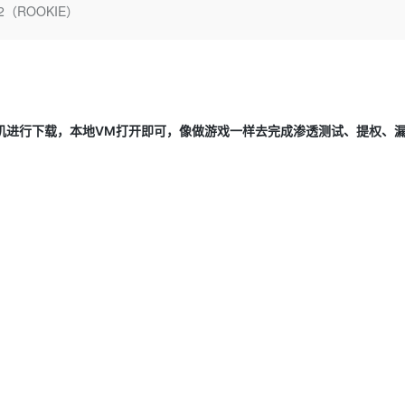
Deepseek-v4-pro
HappyHors
2（ROOKIE）
同享
万小智 AI 建站低至 15元/月
Qoder CN
AI 短剧/漫剧
云原生数据库 
快递物流查询
WordPress
成为服务伙
高校合作
点，立即开启云上创新
覆盖公网/内网、递归/权威、移动APP等全场景解析服务
送.CN域名，送备案服务码
基于千问大模型等，支持代码智能生成、研发智能问答
AI助力短剧
态智能体模型
旗舰 MoE 大模型，百万上下文与顶尖推理能力
图生视频，流
Ubuntu
服务生态伙伴
云工开物
企业应用
Works
Night Plan 支持 Qwen 3.8-Max
云原生大数据计算服务 MaxCompute
AI 办公
容器服务 Kub
NEW
GLM-5.2
Wan2.7-T
Red Hat
30+ 款产品免费体验
Data Agent 驱动的一站式 Data+AI 开发治理平台
夜间 5 折，Qwen/Meoo/TokenPlan 客户专享
面向分析的企业级SaaS模式云数据仓库
AI智能应用
提供一站式管
科研合作
视觉 Coding、空间感知、多模态思考等全面升级
1M上下文，专为长程任务能力而生
ERP
堂（旗舰版）
SUSE
智能客服
拟机进行下载，本地VM打开即可，像做游戏一样去完成渗透测试、提权、
CRM
防护产品
2个月
自动承接线索
建站小程序
OA 办公系统
AI 应用构建
大模型原生
力提升
财税管理
模板建站
Qoder
大模型服务平台百炼-应用模版
HOT
NEW
面向真实软件
个人版上线、团队版降价；千问3.8-Max首发发尝鲜
丰富多元化的应用模版和解决方案
400电话
定制建站
万有无界
大模型服务平台百炼-智能体
方案
广告营销
模板小程序
的模型效果
灵活可视化地构建企业级 Agent
定制小程序
秒悟
人工智能平台 PAI
APP 开发
云端极速 AI 
新一代 AI 视频生成模型，深度适配广告营销等场景
AI Native 的算法工程平台，一站式完成建模、训练、推理服务部署
建站系统