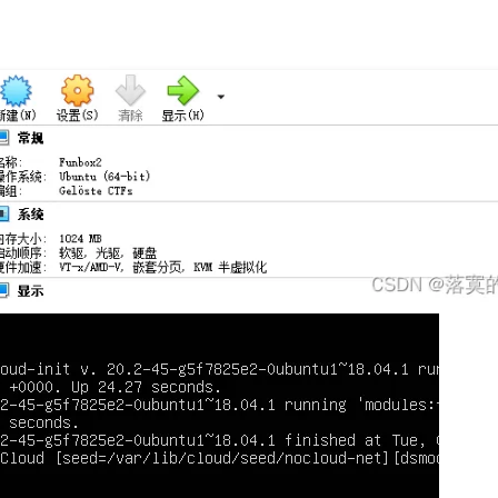
AI 应用
10分钟微调：让0.6B模型媲美235B模
多模态数据信
型
依托云原生高可用架构,实现Dify私有化部署
用1%尺寸在特定领域达到大模型90%以上效果
一个 AI 助手
超强辅助，Bol
即刻拥有 DeepSeek-R1 满血版
在企业官网、通讯软件中为客户提供 AI 客服
多种方案随心选，轻松解锁专属 DeepSeek