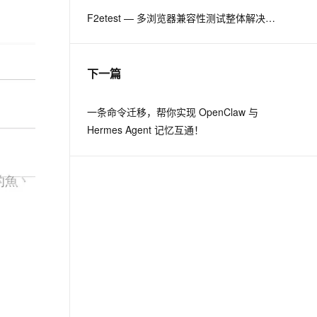
F2etest — 多浏览器兼容性测试整体解决方案
息提取
与 AI 智能体进行实时音视频通话
从文本、图片、视频中提取结构化的属性信息
构建支持视频理解的 AI 音视频实时通话应用
下一篇
t.diy 一步搞定创意建站
构建大模型应用的安全防护体系
通过自然语言交互简化开发流程,全栈开发支持
通过阿里云安全产品对 AI 应用进行安全防护
一条命令迁移，帮你实现 OpenClaw 与
Hermes Agent 记忆互通！