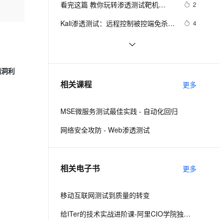
安全
看完这篇 教你玩转渗透测试靶机
我要投诉
e-1.1-I2V
Cosyvoice-V3-Flash
2
PolarDB
上云场景组合购
Milvus 弹性伸缩功能新增节
伴
vulnhub——DC4
漫剧创作，剧本、分镜、视频高效生成
100%兼容MySQL、PostgreSQL，兼容Oracle，支持集中和分布式
覆盖90%+业务场景，专享组合折扣价
点支持范围
畅自然，细节丰富
高表现力语音合成大模型，语音克隆听感自然
VPN
Kali渗透测试：远程控制被控端免杀及
4
DLL生成、注入反弹（二）
ernetes 版 ACK
云聚AI 严选权益
AI 原生数据库服务发布
SSL 证书
渗透测试中常用术语
8
2V
Fun-ASR
，一键激活高效办公新体验
理容器应用的 K8s 服务
精选AI产品，从模型到应用全链提效
Agent 数据网关
文戏情感细腻自然，动作戏激烈拳拳到肉，实现更强表演能力
支持中英文自由切换，具备更强的噪声鲁棒性
堡垒机
无线安全渗透测试套件WiFi-Pumpkin
2
AI 用量加速计划
云原生数据库 PolarDB
漏洞利
新版本发布
防火墙
、识别商机，让客服更高效、服务更出色。
看完这篇 教你玩转渗透测试靶机
新老同享，达量后返
Agentic Database 发布
3
相关课程
更多
vulnhub——DC9
主机安全
应用
MSE微服务测试最佳实践 - 自动化回归
千问办公
NEW
AI 应用及服务市场
的智能体编程平台
一站式AI生产力平台
网络安全攻防 - Web渗透测试
AI 应用
伶鹊
企业级人与Agent协作平台，接入和调度多个数字员工
智能客服平台，对话机器人、对话分析、智能外呼
大模型
相关电子书
更多
大模型服务平台百炼 - 全妙
自然语言处理
应用创作平台
多模态内容创作工具，已接入 DeepSeek
移动互联网测试到质量的转变
数据标注
机器学习
给ITer的技术实战进阶课-阿里CIO学院独家教材（四）