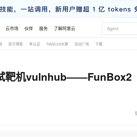
云市场
伙伴
服务
了解阿里云
践
官方博客
考认证
TIANCHI大赛
活动广场
下载
AI 特惠
数据与 API
成为产品伙伴
企业增值服务
最佳实践
价格计算器
AI 场景体
基础软件
产品伙伴合
阿里云认证
市场活动
配置报价
大模型
自助选配和估算价格
新方式
睿译宝，AI翻译排版一步到位
智启 AI 普惠权益
产品生态集成认证中心
企业支持计划
云上春晚
域名与网站
千问官方 MaaS 平台，为开发者和 Agent 而生，新用户赠送 1 亿 + tokens 额度
Qwen Aud
AI Coding
阿里云Maa
2026 阿里云
云服务器 E
为企业打
数据集
Windows
大模型认证
模型
NEW
NEW
机vulnhub——FunBox2
交付可用成果
值低价云产品抢先购
上传文档即自动完成翻译和格式还原
至高享 1亿+免费 tokens，加速 Al 应用落地
提供智能易用的域名与建站服务
智能编程，一键
安全可靠、
产品生态伙伴
专家技术服务
云上奥运之旅
弹性计算合作
阿里云中企出
手机三要素
宝塔 Linux
全部认证
价格优势
有专属领域专家
GLM-5.2：长任务时代开源旗舰模型
阿里云 OPC 创新助力计划
千问大模型
即刻拥有 DeepS
AI 电商营销
对象存储 O
大模型
产品生态伙伴工作台
企业增值服务台
云栖战略参考
云存储合作计
云栖大会
身份实名认证
CentOS
训练营
推动算力普惠，释放技术红利
最高返9万
多领域专家智能体,一键组建 AI 虚拟交付团队
快速构建应用程序和网站，即刻迈出上云第一步
至高百万元 Token 补贴，加速一人公司成长
多元化、高性能、安全可靠的大模型服务
真正可用的 1M 上下文,一次完成代码全链路开发
轻松解锁专属 Dee
从图文生成到
云上的中国
数据库合作计
活动全景
短信
Docker
图片和
站式影视创作平台
Hermes Agent，打造自进化智能体
Token Plan 模型订阅计划
数字证书管理服务（原SSL证书）
5 分钟轻松部署
AI 广告创作
无影云电脑
企业成长
NEW
信息公告
看见新力量
云网络合作计
OCR 文字识别
JAVA
证享300元代金券
可视化编排打通从文字构思到成片全链路闭环
全托管，含MySQL、PostgreSQL、SQL Server、MariaDB多引擎
自主进化，持久记忆，越用越聪明
Qwen3.8-Max 首发尝鲜，限时加量 10 倍，夜间低至2折
实现全站HTTPS，呈现可信的WEB访问
图文、视频一
随时随地安
魔搭 Mode
Kimi-K3
HappyHors
NEW
loud
服务实践
官网公告
金融模力时刻
Salesforce O
版
发票查验
全能环境
Claude Code + GStack 打造工程团队
千问办公，限时限量积分加倍
Qoder
低代码高效构
AI 建站
短信服务
型
NEW
作计划
Kimi 最新旗舰模型，长程编程与推理利器
让文字生成流
计划
创新中心
魔搭 ModelSc
健康状态
理服务
让AI从“聊天伙伴”进化为能干活的“数字员工”
安装技能 GStack，拥有专属 AI 工程团队
你的AI工作搭子，覆盖日常办公高频场景
面向真实软件的智能体编程平台
0 代码专业建
客户案例
天气预报查询
操作系统
态合作计划