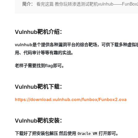
存储
天池大赛
Qwen3.7-Plus
简介：
看完这篇 教你玩转渗透测试靶机vulnhub——FunBox
云解析DNS
解决方案免费试用 新老
电子合同
最高领取价值200元试用
能看、能想、能动手的多模
安全
网络与CDN
AI 算法大赛
畅捷通
大数据开发治理平台 Data
AI 产品 免费试用
网络
安全
云开发大赛
Qwen3-VL-Plus
Tableau 订阅
1亿+ 大模型 tokens 和 
Vulnhub靶机介绍：
可观测
入门学习赛
中间件
AI空中课堂在线直播课
云防火墙
140+云产品 免费试用
vulnhub是个提供各种漏洞平台的综合靶场，可供下载多种虚
上云与迁云
云原生的云上边界网络安全
产品新客免费试用，最长1
数据库
用、代码审计等等有趣的实战。
生态解决方案
大模型服务
企业出海
大模型ACA认证体验
大数据计算
老样子需要找到flag即可。
助力企业全员 AI 认知与能
行业生态解决方案
千问AI平台-Token Plan
政企业务
媒体服务
开发者生态解决方案
Vulnhub靶机下载：
企业服务与云通信
千问AI平台-模型体验
AI 开发和 AI 应用解决
在线体验全尺寸、多种模态
https://download.vulnhub.com/funbox/Funbox2.ova
域名与网站
Happy 系列大模型
终端用户计算
Vulnhub靶机安装：
Serverless
下载好了把安装包解压 然后使用
打开即可。
Oracle VM
开发工具