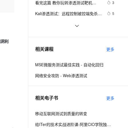
安全
看完这篇 教你玩转渗透测试靶机
我要投诉
e-1.1-I2V
Cosyvoice-V3-Flash
3
PolarDB
上云场景组合购
Milvus 弹性伸缩功能新增节
伴
vulnhub——DC4
漫剧创作，剧本、分镜、视频高效生成
100%兼容MySQL、PostgreSQL，兼容Oracle，支持集中和分布式
覆盖90%+业务场景，专享组合折扣价
点支持范围
畅自然，细节丰富
高表现力语音合成大模型，语音克隆听感自然
VPN
Kali渗透测试：远程控制被控端免杀及
5
DLL生成、注入反弹（二）
ernetes 版 ACK
云聚AI 严选权益
AI 原生数据库服务发布
SSL 证书
渗透测试中常用术语
8
2V
Fun-ASR
，一键激活高效办公新体验
理容器应用的 K8s 服务
精选AI产品，从模型到应用全链提效
Agent 数据网关
文戏情感细腻自然，动作戏激烈拳拳到肉，实现更强表演能力
支持中英文自由切换，具备更强的噪声鲁棒性
堡垒机
无线安全渗透测试套件WiFi-Pumpkin
5
AI 用量加速计划
云原生数据库 PolarDB
漏洞利
新版本发布
防火墙
、识别商机，让客服更高效、服务更出色。
看完这篇 教你玩转渗透测试靶机
新老同享，达量后返
Agentic Database 发布
4
相关课程
更多
vulnhub——DC9
主机安全
应用
MSE微服务测试最佳实践 - 自动化回归
千问办公
NEW
AI 应用及服务市场
的智能体编程平台
一站式AI生产力平台
网络安全攻防 - Web渗透测试
AI 应用
伶鹊
企业级人与Agent协作平台，接入和调度多个数字员工
智能客服平台，对话机器人、对话分析、智能外呼
大模型
相关电子书
更多
大模型服务平台百炼 - 全妙
自然语言处理
应用创作平台
多模态内容创作工具，已接入 DeepSeek
移动互联网测试到质量的转变
数据标注
机器学习
给ITer的技术实战进阶课-阿里CIO学院独家教材（四）