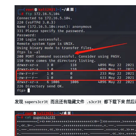
发现
而且还有隐藏文件
都下载下来 然后
supers3cr3t
.s3cr3t