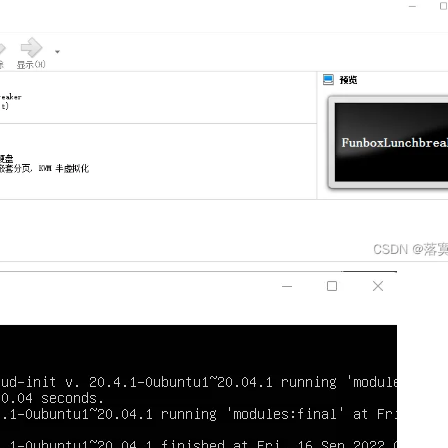
AI 应用
10分钟微调：让0.6B模型媲美235B模
多模态数据信
型
依托云原生高可用架构,实现Dify私有化部署
用1%尺寸在特定领域达到大模型90%以上效果
一个 AI 助手
超强辅助，Bol
即刻拥有 DeepSeek-R1 满血版
在企业官网、通讯软件中为客户提供 AI 客服
多种方案随心选，轻松解锁专属 DeepSeek