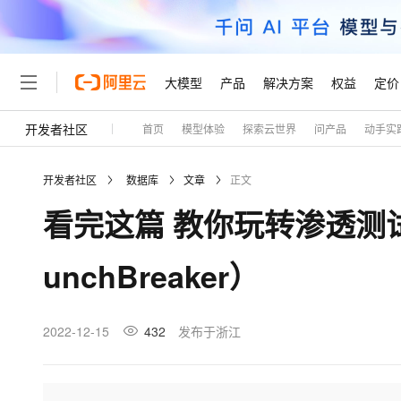
大模型
产品
解决方案
权益
定价
开发者社区
首页
模型体验
探索云世界
问产品
动手实
大模型
产品
解决方案
权益
定价
云市场
伙伴
服务
了解阿里云
精选产品
精选解决方案
普惠上云
产品定价
精选商城
成为销售伙伴
售前咨询
为什么选择阿里云
千问AI平台
开发者社区
数据库
文章
正文
了解云产品的定价详情
大模型服务平台百炼
千问办公，解锁你的工作
普惠上云 官方力荐
分销伙伴
在线服务
网站建设
什么是云计算
大
看完这篇 教你玩转渗透测试靶机
大模型服务与应用平台
企业级Agent产品，直接
云服务器38元/年起，超
咨询伙伴
多端小程序
技术领先
云上成本管理
售后服务
轻量应用服务器
Agency Agents：拥
官方推荐返现计划
大模型
精选产品
精选解决方案
Salesforce 国际版订阅
稳定可靠
unchBreaker）
管理和优化成本
推荐新用户得奖励，单订单
销售伙伴合作计划
自助服务
友盟天域
安全合规
人工智能与机器学习
AI
文本生成
云数据库 RDS
HappyHorse 打造一
云工开物
无影生态合作计划
在线服务
观测云
分析师报告
高校专属算力普惠，学生认
计算
互联网应用开发
2022-12-15
432
发布于浙江
Qwen3.8-Max
HOT
Salesforce On Alibaba C
工单服务
Tuya 物联网平台阿里云
研究报告与白皮书
人工智能平台 PAI
快速拥有专属 OpenClaw
大模
Consulting Partner 合
大数据
容器
智能体时代全能旗舰模型
免费试用
短信专区
一站式AI开发、训练和推
蓝凌 OA
AI 大模型销售与服务生
现代化应用