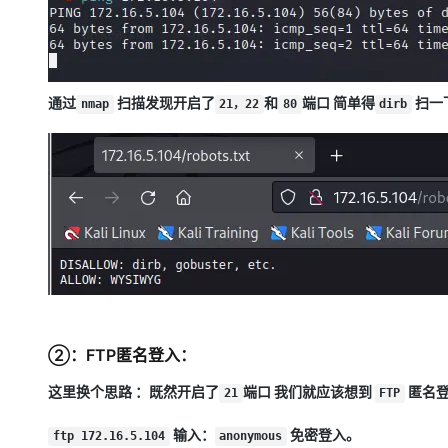
通过
扫描发现开启了
和
端口 简单得
扫一
nmap
21，22
80
dirb
②：FTP匿名登入：
这里换个思路 ：既然开启了
端口 我们就应该想到
匿名登
21
FTP
输入：
免密登入。
ftp 172.16.5.104
anonymous