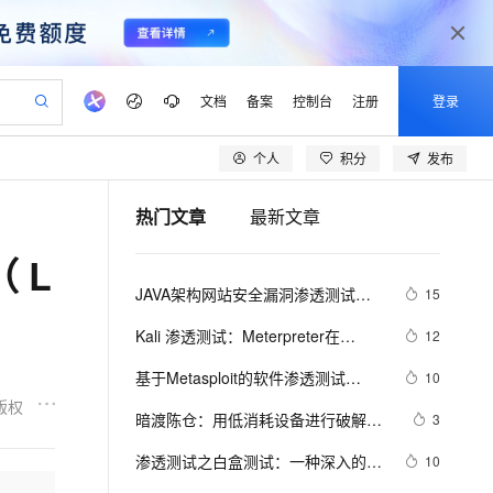
文档
备案
控制台
注册
登录
个人
积分
发布
验
作计划
器
AI 活动
专业服务
服务伙伴合作计划
开发者社区
加入我们
产品动态
服务平台百炼
阿里云 OPC 创新助力计划
热门文章
最新文章
一站式生成采购清单，支持单品或批量购买
io：打造专属 AI 语音助手
S产品伙伴计划（繁花）
峰会
CS
造的大模型服务与应用开发平台
一句话生成原生可编辑精美 PPT 文稿
AI 生产力先锋
Al MaaS 服务伙伴赋能合作
域名
博文
Careers
至高可申请百万元
Qwen3.8-Max 模型上线
 L
开启高性价比 AI 编程新体验
弹性可伸缩的云计算服务
Qwen-Audio-3.0-Realtime 端到端实时语音角色扮演
输入一句话想法, 轻松生成专业的 PPT
先锋实践拓展 AI 生产力的边界
Token 补贴，五大权
计划
海大会
伙伴信用分合作计划
商标
问答
社会招聘
JAVA架构网站安全漏洞渗透测试检
15
益加速 OPC 成功
eek-V4-Pro
SS
一键部署幻兽帕鲁游戏服务器
飞天发布时刻
HOT
Open Search 向量检索版支
划
备案
电子书
校园招聘
测手法
pSeek-V4-Pro
视频创作，一键激活电商全链路生产力
稳定、安全、高性价比、高性能的云存储服务
一键购买专属联机服务器，轻松开启游戏
所见，即是所愿
持视频检索 Pipeline 功能
更多支持
Kali 渗透测试：Meterpreter在
12
划
公司注册
镜像站
视频生成
语音识别与合成
Windows系统下的使用
专属 QwenPaw
漫剧工坊：一站式动画创作平台
AI 实训营
HOT
应用身份服务 (IDaaS)
基于Metasploit的软件渗透测试
10
合作伙伴培训与认证
划
上云迁移
站生成，高效打造优质广告素材
全接入的云上超级电脑
从聊天伙伴进化为能主动干活的本地数字员工
快速生产连贯的高质量长漫剧
从基础到进阶，Agent 创客手把手教你
OpenClaw 管理能力上线
（一）
版权
lScope
我要反馈
e-1.1-T2V
Qwen3-TTS-Flash
暗渡陈仓：用低消耗设备进行破解和
3
查询合作伙伴
n Alibaba Cloud ISV 合作
代维服务
建企业门户网站
10 分钟搭建微信、支付宝小程序
MaxCompute MaxFrame 提
渗透测试第2章 认识Beagle系统板
畅细腻的高质量视频
离线语音合成大模型，多语言方言自适应，低延迟高稳定
创新加速
渗透测试之白盒测试：一种深入的安
ope
登录合作伙伴管理后台
10
我要建议
站，无忧落地极速上线
以可视化方式快速构建移动和 PC 门户网站
国内短信简单易用，安全可靠，秒级触达，全球覆盖200+国家和地区。
高效部署网站，快速应用到小程序
供自动弹性内存功能
全性评估方法