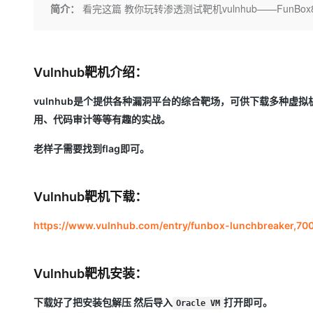
存储
天池大赛
Qwen3.7-Plus
简介：
看完这篇 教你玩转渗透测试靶机vulnhub——FunBox8（ 
云解析DNS
解决方案免费试用 新老
电子合同
最高领取价值200元试用
能看、能想、能动手的多模
安全
网络与CDN
AI 算法大赛
畅捷通
大数据开发治理平台 Data
AI 产品 免费试用
网络
安全
云开发大赛
Qwen3-VL-Plus
Tableau 订阅
1亿+ 大模型 tokens 和 
Vulnhub靶机介绍：
可观测
入门学习赛
中间件
AI空中课堂在线直播课
云防火墙
140+云产品 免费试用
vulnhub是个提供各种漏洞平台的综合靶场，可供下载多种虚
上云与迁云
云原生的云上边界网络安全
产品新客免费试用，最长1
数据库
用、代码审计等等有趣的实战。
生态解决方案
大模型服务
企业出海
大模型ACA认证体验
大数据计算
老样子需要找到flag即可。
助力企业全员 AI 认知与能
行业生态解决方案
千问AI平台-Token Plan
政企业务
媒体服务
开发者生态解决方案
Vulnhub靶机下载：
企业服务与云通信
千问AI平台-模型体验
AI 开发和 AI 应用解决
在线体验全尺寸、多种模态
https://www.vulnhub.com/entry/funbox-lunchbreaker,700
域名与网站
Happy 系列大模型
终端用户计算
Vulnhub靶机安装：
Serverless
下载好了把安装包解压 然后导入
打开即可。
Oracle VM
开发工具