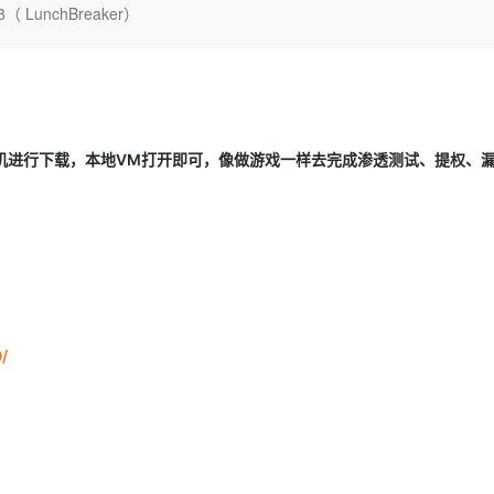
Deepseek-v4-pro
HappyHors
LunchBreaker）
同享
万小智 AI 建站低至 15元/月
Qoder CN
AI 短剧/漫剧
云原生数据库 
快递物流查询
WordPress
成为服务伙
高校合作
点，立即开启云上创新
覆盖公网/内网、递归/权威、移动APP等全场景解析服务
送.CN域名，送备案服务码
基于千问大模型等，支持代码智能生成、研发智能问答
AI助力短剧
态智能体模型
旗舰 MoE 大模型，百万上下文与顶尖推理能力
图生视频，流
Ubuntu
服务生态伙伴
云工开物
企业应用
Works
Night Plan 支持 Qwen 3.8-Max
云原生大数据计算服务 MaxCompute
AI 办公
容器服务 Kub
NEW
GLM-5.2
Wan2.7-T
Red Hat
30+ 款产品免费体验
Data Agent 驱动的一站式 Data+AI 开发治理平台
夜间 5 折，Qwen/Meoo/TokenPlan 客户专享
面向分析的企业级SaaS模式云数据仓库
AI智能应用
提供一站式管
科研合作
视觉 Coding、空间感知、多模态思考等全面升级
1M上下文，专为长程任务能力而生
ERP
堂（旗舰版）
SUSE
智能客服
拟机进行下载，本地VM打开即可，像做游戏一样去完成渗透测试、提权、
CRM
防护产品
2个月
自动承接线索
建站小程序
OA 办公系统
AI 应用构建
大模型原生
力提升
财税管理
模板建站
Qoder
大模型服务平台百炼-应用模版
HOT
NEW
面向真实软件
个人版上线、团队版降价；千问3.8-Max首发发尝鲜
丰富多元化的应用模版和解决方案
400电话
定制建站
万有无界
大模型服务平台百炼-智能体
方案
广告营销
模板小程序
的模型效果
灵活可视化地构建企业级 Agent
/
定制小程序
秒悟
人工智能平台 PAI
APP 开发
云端极速 AI 
新一代 AI 视频生成模型，深度适配广告营销等场景
AI Native 的算法工程平台，一站式完成建模、训练、推理服务部署
建站系统