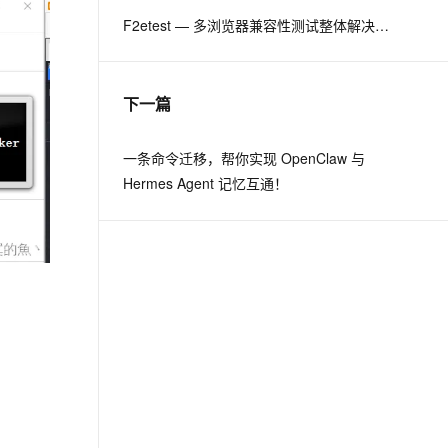
F2etest — 多浏览器兼容性测试整体解决方案
息提取
与 AI 智能体进行实时音视频通话
从文本、图片、视频中提取结构化的属性信息
构建支持视频理解的 AI 音视频实时通话应用
下一篇
t.diy 一步搞定创意建站
构建大模型应用的安全防护体系
通过自然语言交互简化开发流程,全栈开发支持
通过阿里云安全产品对 AI 应用进行安全防护
一条命令迁移，帮你实现 OpenClaw 与
Hermes Agent 记忆互通！