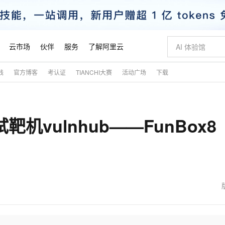
云市场
伙伴
服务
了解阿里云
践
官方博客
考认证
TIANCHI大赛
活动广场
下载
AI 特惠
数据与 API
成为产品伙伴
企业增值服务
最佳实践
价格计算器
AI 场景体
基础软件
产品伙伴合
阿里云认证
市场活动
配置报价
大模型
自助选配和估算价格
新方式
睿译宝，AI翻译排版一步到位
智启 AI 普惠权益
产品生态集成认证中心
企业支持计划
云上春晚
域名与网站
千问官方 MaaS 平台，为开发者和 Agent 而生，新用户赠送 1 亿 + tokens 额度
Qwen Aud
AI Coding
阿里云Maa
2026 阿里云
云服务器 E
为企业打
数据集
Windows
大模型认证
模型
NEW
NEW
vulnhub——FunBox8（
交付可用成果
值低价云产品抢先购
上传文档即自动完成翻译和格式还原
至高享 1亿+免费 tokens，加速 Al 应用落地
提供智能易用的域名与建站服务
智能编程，一键
安全可靠、
产品生态伙伴
专家技术服务
云上奥运之旅
弹性计算合作
阿里云中企出
手机三要素
宝塔 Linux
全部认证
价格优势
有专属领域专家
GLM-5.2：长任务时代开源旗舰模型
阿里云 OPC 创新助力计划
千问大模型
即刻拥有 DeepS
AI 电商营销
对象存储 O
大模型
产品生态伙伴工作台
企业增值服务台
云栖战略参考
云存储合作计
云栖大会
身份实名认证
CentOS
训练营
推动算力普惠，释放技术红利
最高返9万
多领域专家智能体,一键组建 AI 虚拟交付团队
快速构建应用程序和网站，即刻迈出上云第一步
至高百万元 Token 补贴，加速一人公司成长
多元化、高性能、安全可靠的大模型服务
真正可用的 1M 上下文,一次完成代码全链路开发
轻松解锁专属 Dee
从图文生成到
云上的中国
数据库合作计
活动全景
短信
Docker
图片和
站式影视创作平台
Hermes Agent，打造自进化智能体
Token Plan 模型订阅计划
数字证书管理服务（原SSL证书）
5 分钟轻松部署
AI 广告创作
无影云电脑
企业成长
NEW
信息公告
看见新力量
云网络合作计
OCR 文字识别
JAVA
证享300元代金券
可视化编排打通从文字构思到成片全链路闭环
全托管，含MySQL、PostgreSQL、SQL Server、MariaDB多引擎
自主进化，持久记忆，越用越聪明
Qwen3.8-Max 首发尝鲜，限时加量 10 倍，夜间低至2折
实现全站HTTPS，呈现可信的WEB访问
图文、视频一
随时随地安
魔搭 Mode
Kimi-K3
HappyHors
NEW
loud
服务实践
官网公告
金融模力时刻
Salesforce O
版
发票查验
全能环境
Claude Code + GStack 打造工程团队
千问办公，限时限量积分加倍
Qoder
低代码高效构
AI 建站
短信服务
型
NEW
作计划
Kimi 最新旗舰模型，长程编程与推理利器
让文字生成流
计划
创新中心
魔搭 ModelSc
健康状态
理服务
让AI从“聊天伙伴”进化为能干活的“数字员工”
安装技能 GStack，拥有专属 AI 工程团队
你的AI工作搭子，覆盖日常办公高频场景
面向真实软件的智能体编程平台
0 代码专业建
客户案例
天气预报查询
操作系统
态合作计划