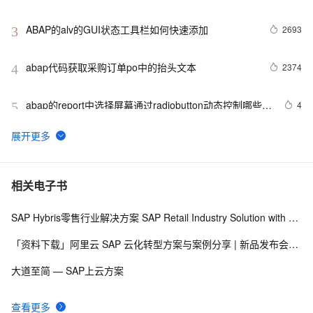
ABAP的alv的GUI状态工具栏如何快速添加
2693
3
abap代码获取采购订单po中的抬头文本
2374
4
abap的report中选择屏幕通过radiobutton动态控制哪些输
4
5
入框可用
【置顶】SAP ABAP开发实战——从入门到精通系列目
17
6
录
SAP ABAP——数据类型（一）【数据类型概要及分
16
7
相关电子书
类】
SAP Hybris零售行业解决方案 SAP Retail Industry Solution with Hybris Portfolio
点击abap的选择屏幕工具栏按钮下载excel模板
2
8
「资料下载」阿里云 SAP 云化转型方案与案例分享 | 新品发布会92期
SAP ABAP——内表（六）【追加内表数据—APPEND】
5
9
大道至简 — SAP上云方案
abap选择屏幕工具栏按钮问题
1937
10
查看更多