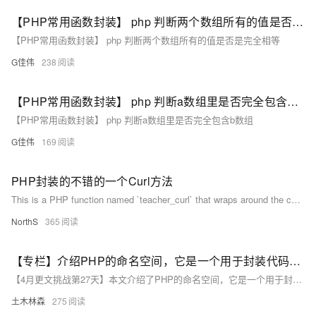
【PHP常用函数封装】 php 判断两个数组所有的值是否是完全相等
【PHP常用函数封装】 php 判断两个数组所有的值是否是完全相等
G佳伟
238
【PHP常用函数封装】 php 判断a数组里是否完全包含b数组
【PHP常用函数封装】 php 判断a数组里是否完全包含b数组
G佳伟
169
PHP封装的不错的一个Curl方法
This is a PHP function named `teacher_curl` that wraps around the cURL library for making HTTP requests. The function initializes a cURL session, sets various options such as disabling SSL verification, sets headers, handles POST data
NorthS
365
【专栏】介绍PHP的命名空间，它是一个用于封装代码、避免名称冲突的机制
【4月更文挑战第27天】本文介绍了PHP的命名空间，它是一个用于封装代码、避免名称冲突的机制。命名空间的作用包括：防止大型项目中的命名冲突，提升代码可读性和可维护性，以及方便代码重用。文章详细阐述了如何定义、导入命名空间，使用完全限定名称以及设置命名空间别名。通过实例展示了命名空间在项目模块划分和第三方库如Laravel中的应用，强调了命名空间在组织和管理PHP代码中的关键作用。
土木林森
275