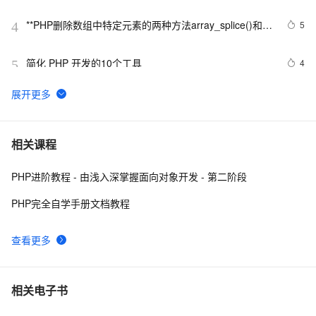
**PHP删除数组中特定元素的两种方法array_splice()和
5
4
unset()
简化 PHP 开发的10个工具
4
5
PHP5中定义对象的字符串值
592
6
PHP 接口
585
7
相关课程
PHP进阶教程 - 由浅入深掌握面向对象开发 - 第二阶段
使用消息服务(MNS)订阅阿里云物联网平台设备消息PHP
1
8
示例参考
PHP完全自学手册文档教程
跟我学习php数组常用函数-下篇
626
9
查看更多
php 的函数参数值类型限定
513
10
相关电子书