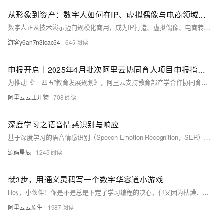
从形象到资产：数字人如何在IP、虚拟偶像与电商领域重塑商业价值
数字人正从技术演示迈向规模化商用，成为IP打造、虚拟偶像、电商转化的核心引擎。依托AI驱动与成本降低，其形象生成与内容输出实现高效自动化，广泛应用于知识付费、跨境直播等场景，推动个人品牌与企业营销的数字化升级，逐步演变为可运营的“数字员工”和新型商业基础设施。
游客y6an7n3lcac64
645
申报开启｜2025年4月批次阿里云协同育人项目申报指南｜云工开物
为推动《“十四五”教育发展规划》，阿里云支持教育部产学合作协同育人项目，邀请高校参与2025年4月批次申报。项目聚焦教学内容改革与实践基地建设，如AI+X专业课程和人工智能通识教育。提供资金、云计算资源和技术培训支持，旨在深化产教融合，培养创新人才。申报截止时间为2025年5月31日，详情见官网通知。
阿里云云工开物
708
深度学习之语音情感识别与响应
基于深度学习的语音情感识别（Speech Emotion Recognition，SER）与响应系统在语音交互、客服、心理健康等领域有着重要应用。该系统的目标是识别出说话者的情感状态（如愤怒、喜悦、悲伤等）并生成合适的情感响应，从而提升用户体验和交互效果。
源码星辰
1245
就3步，用通义灵码写一个数字华容道小游戏
Hey，小伙伴！你是不是总是下定了学习编程的决心，但又因为枯燥、困难打起了退堂鼓？今天让我们跟着通义灵码边玩边练，只需要简单的几句话，就可以打造一款经典的数字华容道小游戏，即使没有代码基础也能快速上手，也许在这个过程中，你不经意间就掌握了一些编程知识。让我们开始吧！
阿里云云原生
1987