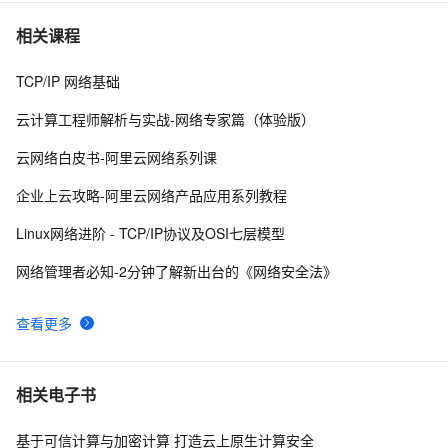
VMware的网络配置---bridge，nat和hosts详解（一）
9
7
相关课程
TCP/IP 网络基础
【学习记录】《DeepLearning.ai》第十课：卷积神经网
7
8
络(Convolutional Neural Networks)
云计算工程师解析与实战-网络专家篇（体验版）
网络编程socket
5
9
云网络白皮书-阿里云网络系列课
27、深入理解计算机系统笔记，网络编程
515
10
企业上云攻略-阿里云网络产品应用系列教程
Linux网络进阶 - TCP/IP协议及OSI七层模型
网络管理者必知-2分钟了解新出台的《网络安全法》
查看更多
相关电子书
基于可信计算与加密计算 打造云上原生计算安全