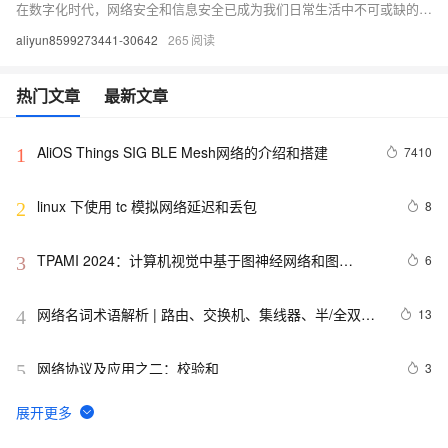
在数字化时代，网络安全和信息安全已成为我们日常生活中不可或缺的一部分。本文将深入探讨网络安全漏洞、加密技术和安全意识等方面的问题，并提供一些实用的建议和解决方案。我们将通过分析网络攻击的常见形式，揭示网络安全的脆弱性，并介绍如何利用加密技术来保护数据。此外，我们还将强调提高个人和企业的安全意识的重要性，以应对日益复杂的网络威胁。无论你是普通用户还是IT专业人士，这篇文章都将为你提供有价值的见解和指导。
aliyun8599273441-30642
265
热门文章
最新文章
AliOS Things SIG BLE Mesh网络的介绍和搭建
7410
1
linux 下使用 tc 模拟网络延迟和丢包
8
2
TPAMI 2024：计算机视觉中基于图神经网络和图
6
3
Transformers的方法和最新进展
网络名词术语解析 | 路由、交换机、集线器、半/全双
13
4
工、DNS、LAN、WAN、端口、MTU
网络协议及应用之二：校验和
3
5
浅谈网络攻击追踪溯源
8
6