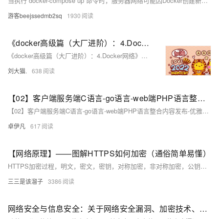
当执行`docker-compose up`命令时，服务器网络可能因Docker创建新网桥导致IP段冲突而中断。原因是Docker默认的docker0网卡（172.17.0.1/16）与宿主机网络地址段重叠，引发路由异常。解决方法为修改docker0地址段，通过配置`/etc/docker/daemon.json`调整为非冲突段（如192.168.200.1/24），并重启服务。同时，在`docker-compose.yml`中指定网络模式为`bridge`，最后通过检查docker0地址、网络接口列表及测试容器启动验证修复效果。
游客beejssedmb2sq
1930
《docker高级篇（大厂进阶）：4.Docker网络》包括：是什么、常用基本命令、能干嘛、网络模式、docker平台架构图解
《docker高级篇（大厂进阶）：4.Docker网络》包括：是什么、常用基本命令、能干嘛、网络模式、docker平台架构图解
刘大猫.
638
【02】客户端服务端C语言-go语言-web端PHP语言整合内容发布-优雅草网络设备监控系统-2月12日优雅草简化Centos stream8安装zabbix7教程-本搭建教程非docker搭建教程-优雅草solution
【02】客户端服务端C语言-go语言-web端PHP语言整合内容发布-优雅草网络设备监控系统-2月12日优雅草简化Centos stream8安装zabbix7教程-本搭建教程非docker搭建教程-优雅草solution
卓伊凡
617
【网络原理】——图解HTTPS如何加密（通俗简单易懂）
HTTPS加密过程，明文，密文，密钥，对称加密，非对称加密，公钥和私钥，证书加密
三三是该溜子
3386
网络安全与信息安全：关于网络安全漏洞、加密技术、安全意识等方面的知识分享