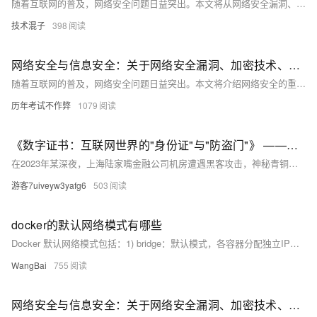
随着互联网的普及，网络安全问题日益突出。本文将从网络安全漏洞、加密技术和安全意识三个方面进行探讨，旨在提高读者对网络安全的认识和防范能力。通过分析常见的网络安全漏洞，介绍加密技术的基本原理和应用，以及强调安全意识的重要性，帮助读者更好地保护自己的网络信息安全。
技术混子
398
网络安全与信息安全：关于网络安全漏洞、加密技术、安全意识等方面的知识分享
随着互联网的普及，网络安全问题日益突出。本文将介绍网络安全的重要性，分析常见的网络安全漏洞及其危害，探讨加密技术在保障网络安全中的作用，并强调提高安全意识的必要性。通过本文的学习，读者将了解网络安全的基本概念和应对策略，提升个人和组织的网络安全防护能力。
历年考试不作弊
1079
《数字证书：互联网世界的"身份证"与"防盗门"》 ——揭秘网络安全背后的加密江湖
在2023年某深夜，上海陆家嘴金融公司机房遭遇黑客攻击，神秘青铜大门与九大掌门封印的玉牌突现，阻止了入侵。此门象征数字证书，保障网络安全。数字证书如验钞机识别假币，保护用户数据。它通过SSL/TLS加密、CA认证和非对称加密，构建安全通信。证书分为DV、OV、EV三类，分别适合不同场景。忽视证书安全可能导致巨额损失。阿里云提供一站式证书服务，助力企业部署SSL证书，迎接未来量子计算和物联网挑战。
游客7uiveyw3yafg6
503
docker的默认网络模式有哪些
Docker 默认网络模式包括：1) bridge：默认模式，各容器分配独立IP，可通过名称或IP通信；2) host：容器与宿主机共享网络命名空间，性能最优但有安全风险；3) none：容器隔离无网络配置，适用于仅需本地通信的场景。
WangBai
755
网络安全与信息安全：关于网络安全漏洞、加密技术、安全意识等方面的知识分享