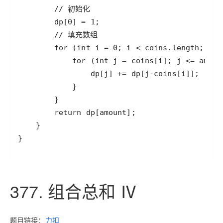
}
377. 组合总和 Ⅳ
题目链接：
力扣