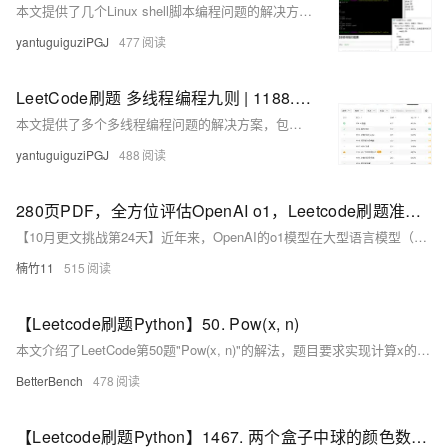
本文提供了几个Linux shell脚本编程问题的解决方案，包括转置文件内容、统计词频、验证有效电话号码和提取文件的第十行，每个问题都给出了至少一种实现方法。
yantuguiguziPGJ
477
LeetCode刷题 多线程编程九则 | 1188. 设计有限阻塞队列 1242. 多线程网页爬虫 1279. 红绿灯路口
本文提供了多个多线程编程问题的解决方案，包括设计有限阻塞队列、多线程网页爬虫、红绿灯路口等，每个问题都给出了至少一种实现方法，涵盖了互斥锁、条件变量、信号量等线程同步机制的使用。
yantuguiguziPGJ
488
280页PDF，全方位评估OpenAI o1，Leetcode刷题准确率竟这么高
【10月更文挑战第24天】近年来，OpenAI的o1模型在大型语言模型（LLMs）中脱颖而出，展现出卓越的推理能力和知识整合能力。基于Transformer架构，o1模型采用了链式思维和强化学习等先进技术，显著提升了其在编程竞赛、医学影像报告生成、数学问题解决、自然语言推理和芯片设计等领域的表现。本文将全面评估o1模型的性能及其对AI研究和应用的潜在影响。
楠竹11
515
【Leetcode刷题Python】50. Pow(x, n)
本文介绍了LeetCode第50题"Pow(x, n)"的解法，题目要求实现计算x的n次幂的函数，文章提供了递归分治法的详细解析和Python实现代码。
BetterBench
478
【Leetcode刷题Python】1467. 两个盒子中球的颜色数相同的概率