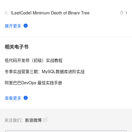
Subarray Sum
[LeetCode] Minimum Depth of Binary Tree
1
5
[LeetCode] Shortest Word Distance
603
6
[LeetCode] Implement Stack using Queues 用队列来
710
7
相关电子书
实现栈
低代码开发师（初级）实战教程
[LeetCode] Nim Game
7
8
冬季实战营第三期：MySQL数据库进阶实战
leetcode  226 Invert Binary Tree 翻转二叉树
3
9
阿里巴巴DevOps 最佳实践手册
[LeetCode] Summary Ranges
3
10
查看更多
关注我们：
新浪微博