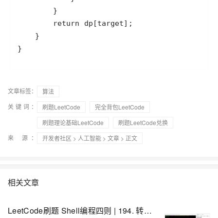
}
文章标签：
算法
关键词：
刷题LeetCode
完全背包LeetCode
刷题理论基础LeetCode
刷题LeetCode兑换
来 源：
开发者社区
>
人工智能
>
文章
> 正文
相关文章
LeetCode刷题 Shell编程四则 | 194. 转置文件 192. 统计词频 193. 有效电话号码 195. 第十行