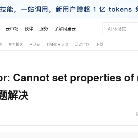
云市场
伙伴
服务
了解阿里云
践
官方博客
考认证
TIANCHI大赛
活动广场
下载
AI 特惠
数据与 API
成为产品伙伴
企业增值服务
最佳实践
价格计算器
AI 场景体
基础软件
产品伙伴合
阿里云认证
市场活动
配置报价
大模型
自助选配和估算价格
新方式
睿译宝，AI翻译排版一步到位
智启 AI 普惠权益
产品生态集成认证中心
企业支持计划
云上春晚
域名与网站
千问官方 MaaS 平台，为开发者和 Agent 而生，新用户赠送 1 亿 + tokens 额度
Qwen Aud
AI Coding
阿里云Maa
2026 阿里云
云服务器 E
为企业打
数据集
Windows
大模型认证
模型
NEW
NEW
 Cannot set properties of 
交付可用成果
值低价云产品抢先购
上传文档即自动完成翻译和格式还原
至高享 1亿+免费 tokens，加速 Al 应用落地
提供智能易用的域名与建站服务
智能编程，一键
安全可靠、
产品生态伙伴
专家技术服务
云上奥运之旅
弹性计算合作
阿里云中企出
手机三要素
宝塔 Linux
全部认证
价格优势
有专属领域专家
GLM-5.2：长任务时代开源旗舰模型
阿里云 OPC 创新助力计划
千问大模型
即刻拥有 DeepS
AI 电商营销
对象存储 O
大模型
产品生态伙伴工作台
企业增值服务台
云栖战略参考
云存储合作计
云栖大会
身份实名认证
CentOS
训练营
‘)问题解决
推动算力普惠，释放技术红利
最高返9万
多领域专家智能体,一键组建 AI 虚拟交付团队
快速构建应用程序和网站，即刻迈出上云第一步
至高百万元 Token 补贴，加速一人公司成长
多元化、高性能、安全可靠的大模型服务
真正可用的 1M 上下文,一次完成代码全链路开发
轻松解锁专属 Dee
从图文生成到
云上的中国
数据库合作计
活动全景
短信
Docker
图片和
站式影视创作平台
Hermes Agent，打造自进化智能体
Token Plan 模型订阅计划
数字证书管理服务（原SSL证书）
5 分钟轻松部署
AI 广告创作
无影云电脑
企业成长
NEW
信息公告
看见新力量
云网络合作计
OCR 文字识别
JAVA
证享300元代金券
可视化编排打通从文字构思到成片全链路闭环
全托管，含MySQL、PostgreSQL、SQL Server、MariaDB多引擎
自主进化，持久记忆，越用越聪明
Qwen3.8-Max 首发尝鲜，限时加量 10 倍，夜间低至2折
实现全站HTTPS，呈现可信的WEB访问
图文、视频一
随时随地安
魔搭 Mode
Kimi-K3
HappyHors
NEW
loud
服务实践
官网公告
金融模力时刻
Salesforce O
版
发票查验
全能环境
Claude Code + GStack 打造工程团队
千问办公，限时限量积分加倍
Qoder
低代码高效构
AI 建站
短信服务
型
NEW
作计划
Kimi 最新旗舰模型，长程编程与推理利器
让文字生成流
计划
创新中心
魔搭 ModelSc
健康状态
理服务
让AI从“聊天伙伴”进化为能干活的“数字员工”
安装技能 GStack，拥有专属 AI 工程团队
你的AI工作搭子，覆盖日常办公高频场景
面向真实软件的智能体编程平台
0 代码专业建
客户案例
天气预报查询
操作系统
态合作计划