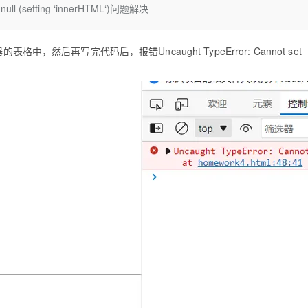
Deepseek-v4-pro
HappyHors
f null (setting ‘innerHTML‘)问题解决
同享
万小智 AI 建站低至 15元/月
Qoder CN
AI 短剧/漫剧
云原生数据库 
快递物流查询
WordPress
成为服务伙
高校合作
点，立即开启云上创新
覆盖公网/内网、递归/权威、移动APP等全场景解析服务
送.CN域名，送备案服务码
基于千问大模型等，支持代码智能生成、研发智能问答
AI助力短剧
态智能体模型
旗舰 MoE 大模型，百万上下文与顶尖推理能力
图生视频，流
Ubuntu
服务生态伙伴
云工开物
企业应用
然后再写完代码后，报错Uncaught TypeError: Cannot set
Works
Night Plan 支持 Qwen 3.8-Max
云原生大数据计算服务 MaxCompute
AI 办公
容器服务 Kub
NEW
GLM-5.2
Wan2.7-T
Red Hat
30+ 款产品免费体验
Data Agent 驱动的一站式 Data+AI 开发治理平台
夜间 5 折，Qwen/Meoo/TokenPlan 客户专享
面向分析的企业级SaaS模式云数据仓库
AI智能应用
提供一站式管
科研合作
视觉 Coding、空间感知、多模态思考等全面升级
1M上下文，专为长程任务能力而生
ERP
堂（旗舰版）
SUSE
智能客服
CRM
防护产品
2个月
自动承接线索
建站小程序
OA 办公系统
AI 应用构建
大模型原生
力提升
财税管理
模板建站
Qoder
大模型服务平台百炼-应用模版
HOT
NEW
面向真实软件
个人版上线、团队版降价；千问3.8-Max首发发尝鲜
丰富多元化的应用模版和解决方案
400电话
定制建站
万有无界
大模型服务平台百炼-智能体
方案
广告营销
模板小程序
的模型效果
灵活可视化地构建企业级 Agent
定制小程序
秒悟
人工智能平台 PAI
APP 开发
云端极速 AI 
新一代 AI 视频生成模型，深度适配广告营销等场景
AI Native 的算法工程平台，一站式完成建模、训练、推理服务部署
建站系统