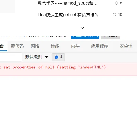
安全
数仓学习-----named_struct和
我要投诉
e-1.1-I2V
Cosyvoice-V3-Flash
8
PolarDB
上云场景组合购
Milvus 弹性伸缩功能新增节
to set an encryption key
伴
collect_set函数
漫剧创作，剧本、分镜、视频高效生成
100%兼容MySQL、PostgreSQL，兼容Oracle，支持集中和分布式
覆盖90%+业务场景，专享组合折扣价
点支持范围
畅自然，细节丰富
高表现力语音合成大模型，语音克隆听感自然
VPN
idea快速生成get set 构造方法的快
10
捷键
ernetes 版 ACK
云聚AI 严选权益
AI 原生数据库服务发布
SSL 证书
Java 中 Set 类型的使用方法
15
2V
Fun-ASR
，一键激活高效办公新体验
理容器应用的 K8s 服务
精选AI产品，从模型到应用全链提效
Agent 数据网关
文戏情感细腻自然，动作戏激烈拳拳到肉，实现更强表演能力
支持中英文自由切换，具备更强的噪声鲁棒性
堡垒机
Create a Geometric Network and Set 
4
AI 用量加速计划
云原生数据库 PolarDB
Flow Direction
防火墙
、识别商机，让客服更高效、服务更出色。
Appium问题解决方案（7）- Could 
新老同享，达量后返
Agentic Database 发布
2
相关课程
更多
not find 'adb.exe' in PATH. Please 
主机安全
应用
set the ANDROID_HOME 
JavaScript入门与实战
environment variable with the 
千问办公
NEW
AI 应用及服务市场
Android SDK root directory path 
的智能体编程平台
一站式AI生产力平台
JavaScript 自学手册文档教程
AI 应用
伶鹊
企业级人与Agent协作平台，接入和调度多个数字员工
智能客服平台，对话机器人、对话分析、智能外呼
大模型
相关电子书
更多
大模型服务平台百炼 - 全妙
自然语言处理
应用创作平台
多模态内容创作工具，已接入 DeepSeek
JavaScript面向对象的程序设计
数据标注
机器学习
Delivering Javascript to World