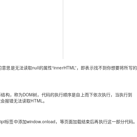
AI 应用
10分钟微调：让0.6B模型媲美235B模
多模态数据信
型
依托云原生高可用架构,实现Dify私有化部署
用1%尺寸在特定领域达到大模型90%以上效果
一个 AI 助手
超强辅助，Bol
即刻拥有 DeepSeek-R1 满血版
在企业官网、通讯软件中为客户提供 AI 客服
多种方案随心选，轻松解锁专属 DeepSeek
HTML')，这个报错的意思是无法读取null的属性“innerHTML”，即表示找不到你想要将所写
树形结构，称为DOM树，代码的执行顺序是自上而下依次执行，当执行到
就会报错无法读取HTML。
ript标签中添加window.onload，等页面加载结束后再执行这一部分代码