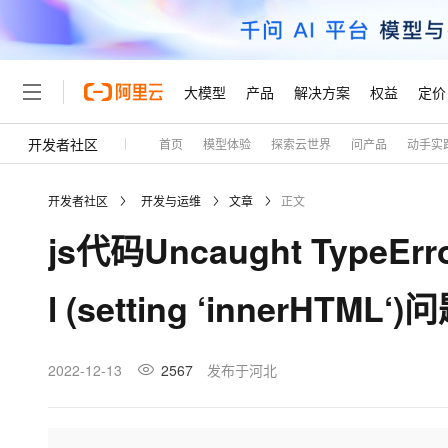
大模型
产品
解决方案
权益
定价
开发者社区
首页
模型体验
探索云世界
问产品
动手实
大模型
产品
解决方案
权益
定价
云市场
伙伴
服务
了解阿里云
精选产品
精选解决方案
普惠上云
产品定价
精选商城
成为销售伙伴
售前咨询
为什么选择阿里云
千问AI平台
开发者社区
开发与运维
文章
正文
了解云产品的定价详情
大模型服务平台百炼
千问办公，解锁你的工作
普惠上云 官方力荐
分销伙伴
在线服务
网站建设
什么是云计算
大
js代码Uncaught TypeError:
大模型服务与应用平台
企业级Agent产品，直接
云服务器38元/年起，超
咨询伙伴
多端小程序
技术领先
云上成本管理
售后服务
轻量应用服务器
Agency Agents：拥
官方推荐返现计划
大模型
精选产品
精选解决方案
Salesforce 国际版订阅
稳定可靠
l (setting ‘innerHTML
管理和优化成本
推荐新用户得奖励，单订单
销售伙伴合作计划
自助服务
友盟天域
安全合规
人工智能与机器学习
AI
文本生成
云数据库 RDS
HappyHorse 打造一
云工开物
无影生态合作计划
在线服务
观测云
分析师报告
高校专属算力普惠，学生认
计算
互联网应用开发
2022-12-13
2567
发布于河北
Qwen3.8-Max
HOT
Salesforce On Alibaba C
工单服务
Tuya 物联网平台阿里云
研究报告与白皮书
人工智能平台 PAI
快速拥有专属 OpenClaw
大模
Consulting Partner 合
大数据
容器
智能体时代全能旗舰模型
免费试用
短信专区
一站式AI开发、训练和推
蓝凌 OA
AI 大模型销售与服务生
现代化应用