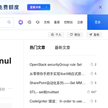
文档
备案
控制台
注册
登录
个人
积分
发布
验
作计划
器
AI 活动
专业服务
服务伙伴合作计划
开发者社区
加入我们
产品动态
服务平台百炼
阿里云 OPC 创新助力计划
热门文章
最新文章
一站式生成采购清单，支持单品或批量购买
io：打造专属 AI 语音助手
S产品伙伴计划（繁花）
峰会
CS
造的大模型服务与应用开发平台
一句话生成原生可编辑精美 PPT 文稿
AI 生产力先锋
Al MaaS 服务伙伴赋能合作
域名
博文
Careers
至高可申请百万元
Qwen3.8-Max 模型上线
nul
开启高性价比 AI 编程新体验
弹性可伸缩的云计算服务
Qwen-Audio-3.0-Realtime 端到端实时语音角色扮演
输入一句话想法, 轻松生成专业的 PPT
先锋实践拓展 AI 生产力的边界
Token 补贴，五大权
计划
海大会
伙伴信用分合作计划
商标
问答
社会招聘
OpenStack securityGroup rule Set
2
益加速 OPC 成功
eek-V4-Pro
SS
一键部署幻兽帕鲁游戏服务器
飞天发布时刻
HOT
Open Search 向量检索版支
划
备案
电子书
校园招聘
pSeek-V4-Pro
视频创作，一键激活电商全链路生产力
稳定、安全、高性价比、高性能的云存储服务
一键购买专属联机服务器，轻松开启游戏
所见，即是所愿
持视频检索 Pipeline 功能
更多支持
从零带你手把手实现Vue3响应式原理-
5
划
公司注册
镜像站
视频生成
语音识别与合成
下（Map和Set的处理）
专属 QwenPaw
漫剧工坊：一站式动画创作平台
AI 实训营
HOT
应用身份服务 (IDaaS)
SharePoint自动化系列——Set MMS 
5
合作伙伴培训与认证
划
上云迁移
站生成，高效打造优质广告素材
全接入的云上超级电脑
从聊天伙伴进化为能主动干活的本地数字员工
快速生产连贯的高质量长漫剧
从基础到进阶，Agent 创客手把手教你
OpenClaw 管理能力上线
field value using PowerShell.
版权
lScope
我要反馈
e-1.1-T2V
Qwen3-TTS-Flash
STL---set和multiset
647
查询合作伙伴
n Alibaba Cloud ISV 合作
代维服务
建企业门户网站
10 分钟搭建微信、支付宝小程序
MaxCompute MaxFrame 提
畅细腻的高质量视频
离线语音合成大模型，多语言方言自适应，低延迟高稳定
创新加速
CodeIgniter 错误： In order to use 
ope
登录合作伙伴管理后台
3
我要建议
站，无忧落地极速上线
以可视化方式快速构建移动和 PC 门户网站
国内短信简单易用，安全可靠，秒级触达，全球覆盖200+国家和地区。
高效部署网站，快速应用到小程序
供自动弹性内存功能
the Session class you are required 