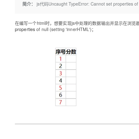
存储
天池大赛
Qwen3.7-Plus
简介：
js代码Uncaught TypeError: Cannot set properties o
云解析DNS
解决方案免费试用 新老
电子合同
最高领取价值200元试用
能看、能想、能动手的多模
安全
网络与CDN
AI 算法大赛
畅捷通
在编写一个html时，想要实现js中处理的数据输出并显示在浏览器的表格中，
大数据开发治理平台 Data
AI 产品 免费试用
网络
安全
云开发大赛
Qwen3-VL-Plus
Tableau 订阅
properties
of null (setting 'innerHTML')；
1亿+ 大模型 tokens 和 
可观测
入门学习赛
中间件
AI空中课堂在线直播课
云防火墙
140+云产品 免费试用
上云与迁云
云原生的云上边界网络安全
产品新客免费试用，最长1
数据库
生态解决方案
大模型服务
企业出海
大模型ACA认证体验
大数据计算
助力企业全员 AI 认知与能
行业生态解决方案
千问AI平台-Token Plan
政企业务
媒体服务
开发者生态解决方案
企业服务与云通信
千问AI平台-模型体验
AI 开发和 AI 应用解决
在线体验全尺寸、多种模态
域名与网站
Happy 系列大模型
终端用户计算
Serverless
开发工具