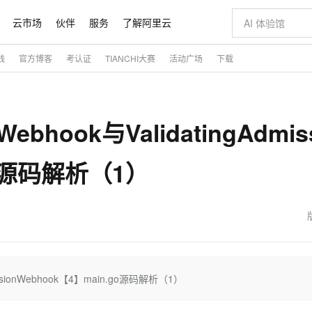
云市场
伙伴
服务
了解阿里云
践
官方博客
考认证
TIANCHI大赛
活动广场
下载
AI 特惠
数据与 API
成为产品伙伴
企业增值服务
最佳实践
价格计算器
AI 场景体
基础软件
产品伙伴合
阿里云认证
市场活动
配置报价
大模型
自助选配和估算价格
步到位
智启 AI 普惠权益
产品生态集成认证中心
企业支持计划
云上春晚
域名与网站
Qwen Audio：打造专属 AI 语音助手
千问官方 MaaS 平台，为开发者和 Agent 而生，新用户赠送 1 亿 + tokens 额度
一句话生成原生
AI Coding
阿里云Maa
2026 阿里云
云服务器 E
为企业打
数据集
Windows
大模型认证
模型
NEW
NEW
yWebhook与ValidatingAdmis
格式还原
值低价云产品抢先购
至高享 1亿+免费 tokens，加速 Al 应用落地
提供智能易用的域名与建站服务
Qwen-Audio-3.0-Realtime 端到端实时语音角色扮演
输入一句话想法,
智能编程，一键
安全可靠、
产品生态伙伴
专家技术服务
云上奥运之旅
弹性计算合作
阿里云中企出
手机三要素
宝塔 Linux
全部认证
价格优势
开源旗舰模型
即刻拥有 DeepSeek-V4-Pro
阿里云 OPC 创新助力计划
千问大模型
一键部署幻兽
AI 电商营销
对象存储 O
大模型
产品生态伙伴工作台
企业增值服务台
云栖战略参考
云存储合作计
云栖大会
身份实名认证
CentOS
训练营
go源码解析（1）
推动算力普惠，释放技术红利
最高返9万
真正可用的 1M 上下文,一次完成代码全链路开发
快速构建应用程序和网站，即刻迈出上云第一步
轻松解锁专属 DeepSeek-V4-Pro
至高百万元 Token 补贴，加速一人公司成长
多元化、高性能、安全可靠的大模型服务
一键购买专属
从图文生成到
云上的中国
数据库合作计
活动全景
短信
Docker
图片和
自进化智能体
5 分钟轻松部署专属 QwenPaw
Token Plan 模型订阅计划
数字证书管理服务（原SSL证书）
高效搭建 AI
AI 广告创作
无影云电脑
企业成长
NEW
HOT
信息公告
看见新力量
云网络合作计
OCR 文字识别
JAVA
越聪明
证享300元代金券
全托管，含MySQL、PostgreSQL、SQL Server、MariaDB多引擎
Qwen3.8-Max 首发尝鲜，限时加量 10 倍，夜间低至2折
实现全站 HTTPS，呈现可信的 Web 访问
从聊天伙伴进化为能主动干活的本地数字员工
图文、视频一
随时随地安
魔搭 Mode
Kimi-K3
HappyHors
NEW
loud
服务实践
官网公告
金融模力时刻
Salesforce O
版
发票查验
全能环境
Claude Code + GStack 打造工程团队
千问办公，限时限量积分加倍
Qoder
低代码高效构
AI 建站
短信服务
型
NEW
作计划
Kimi 最新旗舰模型，长程编程与推理利器
让文字生成流
计划
创新中心
魔搭 ModelSc
健康状态
理服务
让AI从“聊天伙伴”进化为能干活的“数字员工”
安装技能 GStack，拥有专属 AI 工程团队
你的AI工作搭子，覆盖日常办公高频场景
面向真实软件的智能体编程平台
0 代码专业建
客户案例
天气预报查询
操作系统
态合作计划
Deepseek-v4-pro
HappyHors
AdmissionWebhook【4】main.go源码解析（1）
同享
万小智 AI 建站低至 15元/月
Qoder CN
AI 短剧/漫剧
云原生数据库 
快递物流查询
WordPress
成为服务伙
高校合作
点，立即开启云上创新
覆盖公网/内网、递归/权威、移动APP等全场景解析服务
送.CN域名，送备案服务码
基于千问大模型等，支持代码智能生成、研发智能问答
AI助力短剧
态智能体模型
旗舰 MoE 大模型，百万上下文与顶尖推理能力
图生视频，流
Ubuntu