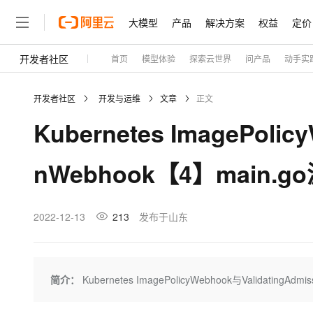
大模型
产品
解决方案
权益
定价
开发者社区
首页
模型体验
探索云世界
问产品
动手实
大模型
产品
解决方案
权益
定价
云市场
伙伴
服务
了解阿里云
精选产品
精选解决方案
普惠上云
产品定价
精选商城
成为销售伙伴
售前咨询
为什么选择阿里云
千问AI平台
开发者社区
开发与运维
文章
正文
了解云产品的定价详情
大模型服务平台百炼
睿译宝，AI翻译排版一
普惠上云 官方力荐
分销伙伴
在线服务
网站建设
什么是云计算
大
Kubernetes ImagePolic
大模型服务与应用平台
上传文档即自动完成翻译和
云服务器38元/年起，超
咨询伙伴
多端小程序
技术领先
云上成本管理
售后服务
轻量应用服务器
GLM-5.2：长任务时代
官方推荐返现计划
大模型
精选产品
精选解决方案
Salesforce 国际版订阅
稳定可靠
nWebhook【4】main.
管理和优化成本
推荐新用户得奖励，单订单
销售伙伴合作计划
自助服务
友盟天域
安全合规
人工智能与机器学习
AI
文本生成
云数据库 RDS
Hermes Agent，打造
云工开物
无影生态合作计划
在线服务
观测云
分析师报告
自主进化，持久记忆，越用
高校专属算力普惠，学生认
计算
互联网应用开发
2022-12-13
213
发布于山东
Qwen3.8-Max
HOT
Salesforce On Alibaba C
工单服务
Tuya 物联网平台阿里云
研究报告与白皮书
人工智能平台 PAI
快速拥有专属 OpenClaw
大模
Consulting Partner 合
大数据
容器
智能体时代全能旗舰模型
免费试用
短信专区
一站式AI开发、训练和推
蓝凌 OA
AI 大模型销售与服务生
现代化应用
存储
天池大赛
Qwen3.7-Plus
简介：
Kubernetes ImagePolicyWebhook与Validating
云解析DNS
解决方案免费试用 新老
电子合同
最高领取价值200元试用
能看、能想、能动手的多模
安全
网络与CDN
AI 算法大赛
畅捷通