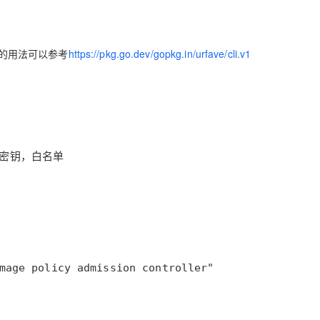
i的用法可以参考
https://pkg.go.dev/gopkg.in/urfave/cli.v1