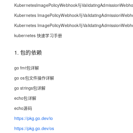
KubernetesImagePolicyWebhook与ValidatingAdmissionWe
专有云
Kubernetes ImagePolicyWebhook与ValidatingAdmissionWe
10 分钟在聊天系统中增加
Kubernetes ImagePolicyWebhook与ValidatingAdmission
kubernetes 快速学习手册
1. 包的依赖
go fmt包详解
go os包文件操作详解
go strings包详解
echo包详解
echo源码
https://pkg.go.dev/io
https://pkg.go.dev/os