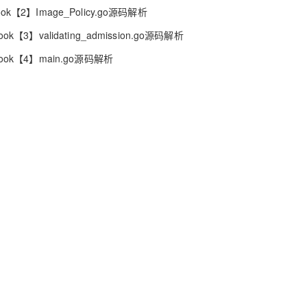
型
bhook【2】Image_Policy.go源码解析
依托云原生高可用架构,实现Dify私有化部署
用1%尺寸在特定领域达到大模型90%以上效果
bhook【3】validating_admission.go源码解析
一个 AI 助手
超强辅助，Bol
即刻拥有 DeepSeek-R1 满血版
在企业官网、通讯软件中为客户提供 AI 客服
Webhook【4】main.go源码解析
多种方案随心选，轻松解锁专属 DeepSeek