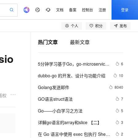
文档
备案
控制台
注册
登录
个人
积分
发布
验
作计划
器
AI 活动
专业服务
服务伙伴合作计划
开发者社区
加入我们
产品动态
服务平台百炼
阿里云 OPC 创新助力计划
热门文章
最新文章
一站式生成采购清单，支持单品或批量购买
可编辑精美 PPT 文稿
S产品伙伴计划（繁花）
峰会
CS
造的大模型服务与应用开发平台
Agency Agents：拥有专属领域专家
AI 生产力先锋
Al MaaS 服务伙伴赋能合作
域名
博文
Careers
PolarDB Agentic Database
至高可申请百万元
sio
 轻松生成专业的 PPT
开启高性价比 AI 编程新体验
弹性可伸缩的云计算服务
先锋实践拓展 AI 生产力的边界
发布
多领域专家智能体,一键组建 AI 虚拟交付团队
Token 补贴，五大权
计划
海大会
伙伴信用分合作计划
商标
问答
社会招聘
5分钟学习基于Go，go-microservice-
6
益加速 OPC 成功
帕鲁游戏服务器
SS
HappyHorse 打造一站式影视创作平台
飞天发布时刻
HOT
秒悟 Meoo CLI 支持一键部
划
备案
电子书
校园招聘
template，Minke的微服务
联机服务器，轻松开启游戏
视频创作，一键激活电商全链路生产力
稳定、安全、高性价比、高性能的云存储服务
所见，即是所愿
署项目至阿里云账号
可视化编排打通从文字构思到成片全链路闭环
更多支持
dubbo-go 的开发、设计与功能介绍
10
划
公司注册
镜像站
视频生成
语音识别与合成
 智能体与工作流应用
漫剧工坊：一站式动画创作平台
AI 实训营
Flink OSS 支持
Golang发送邮件
8040
合作伙伴培训与认证
划
上云迁移
站生成，高效打造优质广告素材
全接入的云上超级电脑
通过阿里云百炼高效搭建AI应用,助力高效开发
快速生产连贯的高质量长漫剧
从基础到进阶，Agent 创客手把手教你
AssumeRole 角色自定义
版权
lScope
我要反馈
e-1.1-T2V
Qwen3-TTS-Flash
GO语言struct语法
7
查询合作伙伴
n Alibaba Cloud ISV 合作
代维服务
建企业门户网站
10 分钟搭建微信、支付宝小程序
百炼 Qwen3.7-Flash 系列模
畅细腻的高质量视频
离线语音合成大模型，多语言方言自适应，低延迟高稳定
创新加速
Go——小白学习之方法
ope
登录合作伙伴管理后台
5
我要建议
站，无忧落地极速上线
以可视化方式快速构建移动和 PC 门户网站
国内短信简单易用，安全可靠，秒级触达，全球覆盖200+国家和地区。
高效部署网站，快速应用到小程序
型发布
安全
详解go语言的array和slice 【二】
我要投诉
e-1.1-I2V
Cosyvoice-V3-Flash
3
PolarDB
上云场景组合购
伴
Qoder CN V1.7.0 发布
漫剧创作，剧本、分镜、视频高效生成
100%兼容MySQL、PostgreSQL，兼容Oracle，支持集中和分布式
覆盖90%+业务场景，专享组合折扣价
畅自然，细节丰富
高表现力语音合成大模型，语音克隆听感自然
VPN
在 Go 语言中使用 exec 包执行 Shell 
2