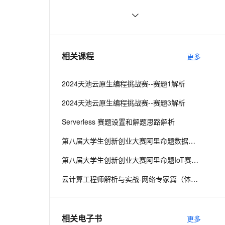
命令（上）
ernetes 版 ACK
云聚AI 严选权益
云安全中心 AI BAS 智能自动
SSL 证书
Go 结构体与 JSON 之间的转换
8
2V
Fun-ASR
，一键激活高效办公新体验
理容器应用的 K8s 服务
精选AI产品，从模型到应用全链提效
化模拟渗透攻击产品发布
文戏情感细腻自然，动作戏激烈拳拳到肉，实现更强表演能力
支持中英文自由切换，具备更强的噪声鲁棒性
堡垒机
Go 数组计算(2)
3
AI 用量加速计划
DataWorks ChatBI 会话支持
防火墙
、识别商机，让客服更高效、服务更出色。
Golang语言使用 jwt-go 库生成和解析 
新老同享，达量后返
上传临时文件分析
8
相关课程
更多
token
主机安全
应用
2024天池云原生编程挑战赛--赛题1解析
千问办公
NEW
AI 应用及服务市场
的智能体编程平台
一站式AI生产力平台
2024天池云原生编程挑战赛--赛题3解析
AI 应用
伶鹊
Serverless 赛题设置和解题思路解析
企业级人与Agent协作平台，接入和调度多个数字员工
智能客服平台，对话机器人、对话分析、智能外呼
大模型
第八届大学生创新创业大赛阿里命题数据库命题解析
大模型服务平台百炼 - 全妙
自然语言处理
第八届大学生创新创业大赛阿里命题IoT赛题解析
应用创作平台
多模态内容创作工具，已接入 DeepSeek
数据标注
云计算工程师解析与实战-网络专家篇（体验版）
机器学习
相关电子书
更多
息提取
与 AI 智能体进行实时音视频通话