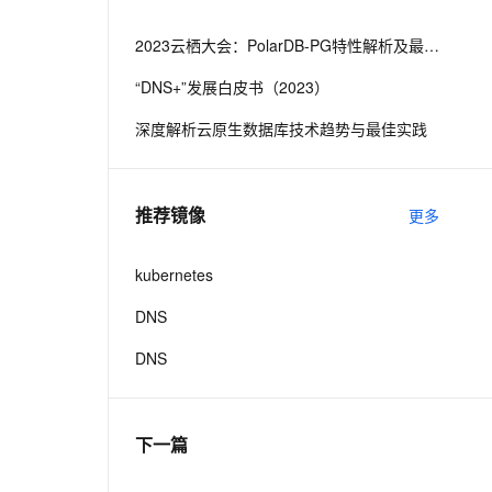
从文本、图片、视频中提取结构化的属性信息
构建支持视频理解的 AI 音视频实时通话应用
2023云栖大会：PolarDB-PG特性解析及最佳实践
t.diy 一步搞定创意建站
构建大模型应用的安全防护体系
“DNS+”发展白皮书（2023）
通过自然语言交互简化开发流程,全栈开发支持
通过阿里云安全产品对 AI 应用进行安全防护
深度解析云原生数据库技术趋势与最佳实践
推荐镜像
更多
kubernetes
DNS
DNS
下一篇