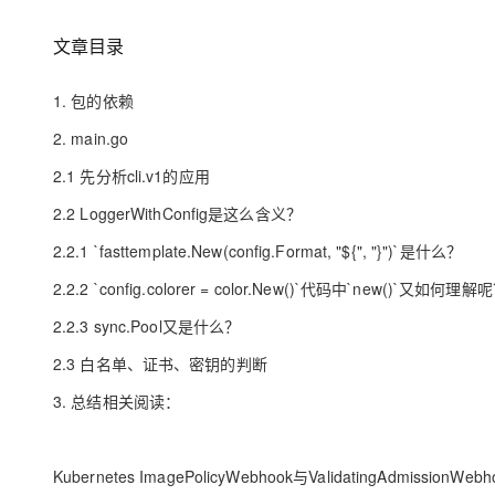
大数据开发治理平台 Data
AI 产品 免费试用
网络
安全
云开发大赛
Qwen3-VL-Plus
Tableau 订阅
1亿+ 大模型 tokens 和 
文章目录
可观测
入门学习赛
中间件
AI空中课堂在线直播课
云防火墙
140+云产品 免费试用
1. 包的依赖
上云与迁云
云原生的云上边界网络安全
产品新客免费试用，最长1
数据库
生态解决方案
2. main.go
大模型服务
企业出海
大模型ACA认证体验
大数据计算
2.1 先分析cli.v1的应用
助力企业全员 AI 认知与能
行业生态解决方案
千问AI平台-Token Plan
政企业务
媒体服务
2.2 LoggerWithConfig是这么含义？
开发者生态解决方案
企业服务与云通信
2.2.1 `fasttemplate.New(config.Format, "${", "}")`是什么？
千问AI平台-模型体验
AI 开发和 AI 应用解决
在线体验全尺寸、多种模态
2.2.2 `config.colorer = color.New()`代码中`new()`又如何理解
域名与网站
2.2.3 sync.Pool又是什么？
Happy 系列大模型
终端用户计算
2.3 白名单、证书、密钥的判断
Serverless
3. 总结相关阅读：
开发工具
大模型解决方案
迁移与运维管理
Kubernetes ImagePolicyWebhook与ValidatingAdmiss
快速部署 Dify，高效搭建 