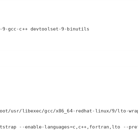
AI 应用
10分钟微调：让0.6B模型媲美235B模
多模态数据信
型
依托云原生高可用架构,实现Dify私有化部署
用1%尺寸在特定领域达到大模型90%以上效果
一个 AI 助手
超强辅助，Bol
即刻拥有 DeepSeek-R1 满血版
在企业官网、通讯软件中为客户提供 AI 客服
多种方案随心选，轻松解锁专属 DeepSeek