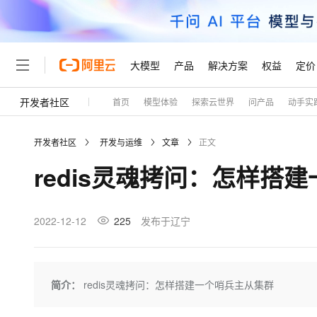
大模型
产品
解决方案
权益
定价
开发者社区
首页
模型体验
探索云世界
问产品
动手实
大模型
产品
解决方案
权益
定价
云市场
伙伴
服务
了解阿里云
精选产品
精选解决方案
普惠上云
产品定价
精选商城
成为销售伙伴
售前咨询
为什么选择阿里云
千问AI平台
开发者社区
开发与运维
文章
正文
了解云产品的定价详情
大模型服务平台百炼
千问办公，解锁你的工作
普惠上云 官方力荐
分销伙伴
在线服务
网站建设
什么是云计算
大
redis灵魂拷问：怎样搭
大模型服务与应用平台
企业级Agent产品，直接
云服务器38元/年起，超
咨询伙伴
多端小程序
技术领先
云上成本管理
售后服务
轻量应用服务器
Agency Agents：拥
官方推荐返现计划
大模型
精选产品
精选解决方案
Salesforce 国际版订阅
稳定可靠
管理和优化成本
推荐新用户得奖励，单订单
销售伙伴合作计划
2022-12-12
225
发布于辽宁
自助服务
友盟天域
安全合规
人工智能与机器学习
AI
文本生成
云数据库 RDS
HappyHorse 打造一
云工开物
无影生态合作计划
在线服务
观测云
分析师报告
高校专属算力普惠，学生认
计算
互联网应用开发
Qwen3.8-Max
HOT
Salesforce On Alibaba C
工单服务
Tuya 物联网平台阿里云
研究报告与白皮书
人工智能平台 PAI
快速拥有专属 OpenClaw
简介：
redis灵魂拷问：怎样搭建一个哨兵主从集群
大模
Consulting Partner 合
大数据
容器
智能体时代全能旗舰模型
免费试用
短信专区
一站式AI开发、训练和推
蓝凌 OA
AI 大模型销售与服务生
现代化应用