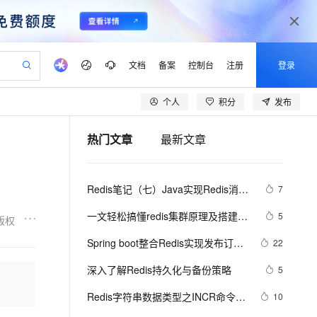
文档
备案
控制台
注册
登录
个人
积分
发布
验
作计划
器
AI 活动
专业服务
服务伙伴合作计划
开发者社区
加入我们
产品动态
服务平台百炼
阿里云 OPC 创新助力计划
热门文章
最新文章
一站式生成采购清单，支持单品或批量购买
io：打造专属 AI 语音助手
S产品伙伴计划（繁花）
峰会
CS
造的大模型服务与应用开发平台
一句话生成原生可编辑精美 PPT 文稿
AI 生产力先锋
Al MaaS 服务伙伴赋能合作
域名
博文
Careers
至高可申请百万元
Qwen3.8-Max 模型上线
开启高性价比 AI 编程新体验
弹性可伸缩的云计算服务
Qwen-Audio-3.0-Realtime 端到端实时语音角色扮演
输入一句话想法, 轻松生成专业的 PPT
先锋实践拓展 AI 生产力的边界
Token 补贴，五大权
计划
海大会
伙伴信用分合作计划
商标
问答
社会招聘
Redis笔记（七）Java实现Redis消息
7
益加速 OPC 成功
eek-V4-Pro
SS
一键部署幻兽帕鲁游戏服务器
飞天发布时刻
HOT
Open Search 向量检索版支
划
备案
电子书
校园招聘
队列
pSeek-V4-Pro
视频创作，一键激活电商全链路生产力
稳定、安全、高性价比、高性能的云存储服务
一键购买专属联机服务器，轻松开启游戏
所见，即是所愿
持视频检索 Pipeline 功能
更多支持
一文轻松搞懂redis集群原理及搭建与
5
版权
划
公司注册
镜像站
视频生成
语音识别与合成
使用
专属 QwenPaw
漫剧工坊：一站式动画创作平台
AI 实训营
HOT
应用身份服务 (IDaaS)
Spring boot整合Redis实现发布订阅
22
合作伙伴培训与认证
划
上云迁移
站生成，高效打造优质广告素材
全接入的云上超级电脑
从聊天伙伴进化为能主动干活的本地数字员工
快速生产连贯的高质量长漫剧
从基础到进阶，Agent 创客手把手教你
OpenClaw 管理能力上线
（超详细）
lScope
我要反馈
e-1.1-T2V
Qwen3-TTS-Flash
深入了解Redis持久化与备份策略
5
查询合作伙伴
n Alibaba Cloud ISV 合作
代维服务
建企业门户网站
10 分钟搭建微信、支付宝小程序
MaxCompute MaxFrame 提
畅细腻的高质量视频
离线语音合成大模型，多语言方言自适应，低延迟高稳定
创新加速
Redis字符串数据类型之INCR命令，
ope
登录合作伙伴管理后台
10
我要建议
站，无忧落地极速上线
以可视化方式快速构建移动和 PC 门户网站
国内短信简单易用，安全可靠，秒级触达，全球覆盖200+国家和地区。
高效部署网站，快速应用到小程序
供自动弹性内存功能
通常用于统计网站访问量，文章访问