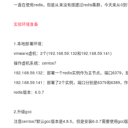
存储
天池大赛
Qwen3.7-Plus
云解析DNS
解决方案免费试用 新老
一直在使用redis，但是从来没有搭建过redis集群，今天来从0到
电子合同
最高领取价值200元试用
能看、能想、能动手的多模
安全
网络与CDN
AI 算法大赛
畅捷通
大数据开发治理平台 Data
AI 产品 免费试用
网络
安全
云开发大赛
实验环境准备
Qwen3-VL-Plus
Tableau 订阅
1亿+ 大模型 tokens 和 
可观测
入门学习赛
中间件
AI空中课堂在线直播课
云防火墙
140+云产品 免费试用
1.本地部署环境：
上云与迁云
云原生的云上边界网络安全
产品新客免费试用，最长1
数据库
生态解决方案
vmware虚机：2个(192.168.59.132和192.168.59.141)
大模型服务
企业出海
大模型ACA认证体验
大数据计算
操作虚机系统：centos7
助力企业全员 AI 认知与能
行业生态解决方案
千问AI平台-Token Plan
政企业务
媒体服务
192.168.59.132：部署一个redis实例作为主节点，端口637
开发者生态解决方案
企业服务与云通信
192.168.59.141：部署了2个实例，端口分别是6379和6389，
千问AI平台-模型体验
AI 开发和 AI 应用解决
在线体验全尺寸、多种模态
redis版本：6.0.7
域名与网站
Happy 系列大模型
终端用户计算
2.升级gcc
Serverless
注意centos7默认gcc版本是4.8.5，但是安装6.0.7需要使用gc
开发工具