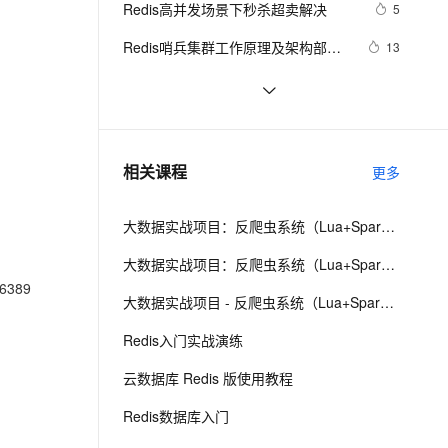
安全
Redis高并发场景下秒杀超卖解决
我要投诉
e-1.1-I2V
Cosyvoice-V3-Flash
5
PolarDB
上云场景组合购
Milvus 弹性伸缩功能新增节
量，实现分布式锁
伴
漫剧创作，剧本、分镜、视频高效生成
100%兼容MySQL、PostgreSQL，兼容Oracle，支持集中和分布式
覆盖90%+业务场景，专享组合折扣价
点支持范围
畅自然，细节丰富
高表现力语音合成大模型，语音克隆听感自然
VPN
Redis哨兵集群工作原理及架构部署
13
（八）
ernetes 版 ACK
云聚AI 严选权益
AI 原生数据库服务发布
SSL 证书
缓存工厂之Redis缓存
11
2V
Fun-ASR
，一键激活高效办公新体验
理容器应用的 K8s 服务
精选AI产品，从模型到应用全链提效
Agent 数据网关
文戏情感细腻自然，动作戏激烈拳拳到肉，实现更强表演能力
支持中英文自由切换，具备更强的噪声鲁棒性
堡垒机
云数据库 Redis清除数据的步骤
3
AI 用量加速计划
云原生数据库 PolarDB
防火墙
、识别商机，让客服更高效、服务更出色。
探索Redis发布订阅与消息队列：构建
新老同享，达量后返
Agentic Database 发布
6
相关课程
更多
实时消息通信系统
主机安全
应用
大数据实战项目：反爬虫系统（Lua+Spark+Redis+Hadoop框架搭建）第一阶段
千问办公
NEW
AI 应用及服务市场
的智能体编程平台
一站式AI生产力平台
大数据实战项目：反爬虫系统（Lua+Spark+Redis+Hadoop框架搭建）第五阶段
6389
AI 应用
伶鹊
大数据实战项目 - 反爬虫系统（Lua+Spark+Redis+Hadoop框架搭建）第六阶段
企业级人与Agent协作平台，接入和调度多个数字员工
智能客服平台，对话机器人、对话分析、智能外呼
大模型
Redis入门实战演练
大模型服务平台百炼 - 全妙
自然语言处理
云数据库 Redis 版使用教程
应用创作平台
多模态内容创作工具，已接入 DeepSeek
数据标注
Redis数据库入门
机器学习