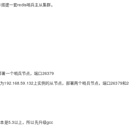
Deepseek-v4-pro
HappyHors
同享
万小智 AI 建站低至 15元/月
Qoder CN
AI 短剧/漫剧
云原生数据库 
1搭建一套redis哨兵主从集群。
快递物流查询
WordPress
成为服务伙
高校合作
点，立即开启云上创新
覆盖公网/内网、递归/权威、移动APP等全场景解析服务
送.CN域名，送备案服务码
基于千问大模型等，支持代码智能生成、研发智能问答
AI助力短剧
态智能体模型
旗舰 MoE 大模型，百万上下文与顶尖推理能力
图生视频，流
Ubuntu
服务生态伙伴
云工开物
企业应用
Works
Night Plan 支持 Qwen 3.8-Max
云原生大数据计算服务 MaxCompute
AI 办公
容器服务 Kub
NEW
GLM-5.2
Wan2.7-T
Red Hat
30+ 款产品免费体验
Data Agent 驱动的一站式 Data+AI 开发治理平台
夜间 5 折，Qwen/Meoo/TokenPlan 客户专享
面向分析的企业级SaaS模式云数据仓库
AI智能应用
提供一站式管
科研合作
视觉 Coding、空间感知、多模态思考等全面升级
1M上下文，专为长程任务能力而生
ERP
堂（旗舰版）
SUSE
智能客服
CRM
防护产品
2个月
自动承接线索
建站小程序
OA 办公系统
AI 应用构建
大模型原生
力提升
财税管理
模板建站
Qoder
大模型服务平台百炼-应用模版
HOT
NEW
9，部署一个哨兵节点，端口26379
面向真实软件
个人版上线、团队版降价；千问3.8-Max首发发尝鲜
丰富多元化的应用模版和解决方案
400电话
定制建站
作为192.168.59.132上实例的从节点，部署两个哨兵节点，端口26379和2
万有无界
大模型服务平台百炼-智能体
方案
广告营销
模板小程序
的模型效果
灵活可视化地构建企业级 Agent
定制小程序
秒悟
人工智能平台 PAI
APP 开发
云端极速 AI 
新一代 AI 视频生成模型，深度适配广告营销等场景
AI Native 的算法工程平台，一站式完成建模、训练、推理服务部署
建站系统
c版本是5.3以上，所以先升级gcc