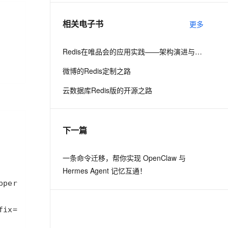
相关电子书
更多
息提取
与 AI 智能体进行实时音视频通话
从文本、图片、视频中提取结构化的属性信息
构建支持视频理解的 AI 音视频实时通话应用
Redis在唯品会的应用实践——架构演进与功能定制
t.diy 一步搞定创意建站
构建大模型应用的安全防护体系
微博的Redis定制之路
通过自然语言交互简化开发流程,全栈开发支持
通过阿里云安全产品对 AI 应用进行安全防护
云数据库Redis版的开源之路
下一篇
一条命令迁移，帮你实现 OpenClaw 与
Hermes Agent 记忆互通！