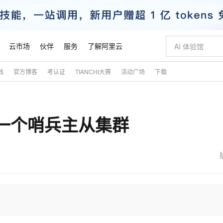
云市场
伙伴
服务
了解阿里云
践
官方博客
考认证
TIANCHI大赛
活动广场
下载
AI 特惠
数据与 API
成为产品伙伴
企业增值服务
最佳实践
价格计算器
AI 场景体
基础软件
产品伙伴合
阿里云认证
市场活动
配置报价
大模型
自助选配和估算价格
新方式
睿译宝，AI翻译排版一步到位
智启 AI 普惠权益
产品生态集成认证中心
企业支持计划
云上春晚
域名与网站
千问官方 MaaS 平台，为开发者和 Agent 而生，新用户赠送 1 亿 + tokens 额度
Qwen Aud
AI Coding
阿里云Maa
2026 阿里云
云服务器 E
为企业打
数据集
Windows
大模型认证
模型
NEW
NEW
建一个哨兵主从集群
交付可用成果
值低价云产品抢先购
上传文档即自动完成翻译和格式还原
至高享 1亿+免费 tokens，加速 Al 应用落地
提供智能易用的域名与建站服务
智能编程，一键
安全可靠、
产品生态伙伴
专家技术服务
云上奥运之旅
弹性计算合作
阿里云中企出
手机三要素
宝塔 Linux
全部认证
价格优势
有专属领域专家
GLM-5.2：长任务时代开源旗舰模型
阿里云 OPC 创新助力计划
千问大模型
即刻拥有 DeepS
AI 电商营销
对象存储 O
大模型
产品生态伙伴工作台
企业增值服务台
云栖战略参考
云存储合作计
云栖大会
身份实名认证
CentOS
训练营
推动算力普惠，释放技术红利
最高返9万
多领域专家智能体,一键组建 AI 虚拟交付团队
快速构建应用程序和网站，即刻迈出上云第一步
至高百万元 Token 补贴，加速一人公司成长
多元化、高性能、安全可靠的大模型服务
真正可用的 1M 上下文,一次完成代码全链路开发
轻松解锁专属 Dee
从图文生成到
云上的中国
数据库合作计
活动全景
短信
Docker
图片和
站式影视创作平台
Hermes Agent，打造自进化智能体
Token Plan 模型订阅计划
数字证书管理服务（原SSL证书）
5 分钟轻松部署
AI 广告创作
无影云电脑
企业成长
NEW
信息公告
看见新力量
云网络合作计
OCR 文字识别
JAVA
证享300元代金券
可视化编排打通从文字构思到成片全链路闭环
全托管，含MySQL、PostgreSQL、SQL Server、MariaDB多引擎
自主进化，持久记忆，越用越聪明
Qwen3.8-Max 首发尝鲜，限时加量 10 倍，夜间低至2折
实现全站HTTPS，呈现可信的WEB访问
图文、视频一
随时随地安
魔搭 Mode
Kimi-K3
HappyHors
NEW
loud
服务实践
官网公告
金融模力时刻
Salesforce O
版
发票查验
全能环境
Claude Code + GStack 打造工程团队
千问办公，限时限量积分加倍
Qoder
低代码高效构
AI 建站
短信服务
型
NEW
作计划
Kimi 最新旗舰模型，长程编程与推理利器
让文字生成流
计划
创新中心
魔搭 ModelSc
健康状态
理服务
让AI从“聊天伙伴”进化为能干活的“数字员工”
安装技能 GStack，拥有专属 AI 工程团队
你的AI工作搭子，覆盖日常办公高频场景
面向真实软件的智能体编程平台
0 代码专业建
客户案例
天气预报查询
操作系统
态合作计划