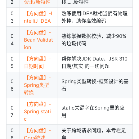
2
资讯/新特性
栈......新特性
0
【方向盘】-I
熟练使用IDEA就相当拥有物理
3
ntelliJ IDEA
外挂，助你高效编码
【方向盘】-
0
熟练掌握数据校验，减少90%
Bean Validat
4
的垃圾代码
ion
0
【方向盘】-
帮你解决JDK Date、JSR 310
5
日期时间
日期/其实 的一切问题
【方向盘】-
0
Spring类型转换-框架设计的基
Spring类型
6
石
转换
【方向盘】-
0
static关键字在Spring里的应
Spring stati
7
用
c
0
【方向盘】-
关于跨域请求问题，本专栏足
8
Cors跨域
矣