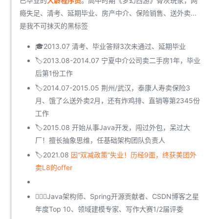
已毕业的
大龄程序员
。高中时期《梦幻西游》骨灰玩家，网
瘾失足、清考、延期毕业、房产中介、保险销售、送外卖...
是我不可抹灭的黑标签
🎓2013.07 清考、毕业答辩3次未通过、延期毕业
🏷2013.08-2014.07 宁夏中介公司卖二手房1年，毕业
后第1份工作
️️🏷2014.07-2015.05 荆州/武汉，泰康人寿卖保险3
月、饿了么送外卖2月，还有炸鸡排、直销等第2345份
工作
🏷2015.08 开始从事Java开发，闯过外包，呆过大
厂！擅长抽象思维，任基础架构团队负责人
🏷2021.08
因“双减政策”失业！历经9面，终获美团外
卖L8的offer
🙅🏻‍♀️Java架构师、Spring开源贡献者、CSDN博客之星
年度Top 10、领域建模专家、写作大赛1/2届评委