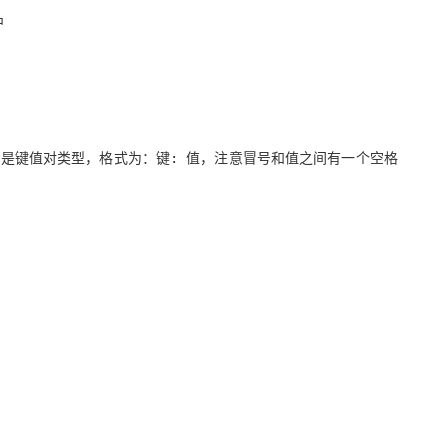
中
AI 应用
10分钟微调：让0.6B模型媲美235B模
多模态数据信
型
依托云原生高可用架构,实现Dify私有化部署
用1%尺寸在特定领域达到大模型90%以上效果
一个 AI 助手
超强辅助，Bol
即刻拥有 DeepSeek-R1 满血版
在企业官网、通讯软件中为客户提供 AI 客服
型是
类型，格式为：
，注意
冒号和值之间有一个空格
多种方案随心选，轻松解锁专属 DeepSeek
键值对
键: 值