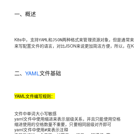
存储
天池大赛
Qwen3.7-Plus
云解析DNS
解决方案免费试用 新老
电子合同
最高领取价值200元试用
能看、能想、能动手的多模
安全
网络与CDN
一、概述
AI 算法大赛
畅捷通
大数据开发治理平台 Data
AI 产品 免费试用
网络
安全
云开发大赛
Qwen3-VL-Plus
Tableau 订阅
1亿+ 大模型 tokens 和 
可观测
入门学习赛
中间件
AI空中课堂在线直播课
K8s中，支持
和
两种格式来管理资源对象，但是通常来
YAML
JSON
云防火墙
140+云产品 免费试用
来写配置文件的语言，对比JSON来说更加简洁方便，所以，在K
上云与迁云
云原生的云上边界网络安全
产品新客免费试用，最长1
数据库
生态解决方案
大模型服务
企业出海
大模型ACA认证体验
大数据计算
助力企业全员 AI 认知与能
行业生态解决方案
千问AI平台-Token Plan
政企业务
二、
YAML
文件基础
媒体服务
开发者生态解决方案
企业服务与云通信
千问AI平台-模型体验
AI 开发和 AI 应用解决
在线体验全尺寸、多种模态
YAML文件编写规则：
域名与网站
Happy 系列大模型
终端用户计算
文件中单词
大小写敏感
yaml文件中使用缩进来表示层级关系，并且只能使用
空格
Serverless
缩进使用的空格数量不重要，只要
即可
相同层级对齐
yaml文件中使用
来表示注释
#
开发工具