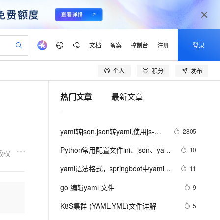
文档
备案
控制台
注册
登录
个人
积分
发布
验
作计划
器
AI 活动
专业服务
服务伙伴合作计划
开发者社区
加入我们
产品动态
服务平台百炼
阿里云 OPC 创新助力计划
热门文章
最新文章
一站式生成采购清单，支持单品或批量购买
io：打造专属 AI 语音助手
S产品伙伴计划（繁花）
峰会
CS
造的大模型服务与应用开发平台
一句话生成原生可编辑精美 PPT 文稿
AI 生产力先锋
Al MaaS 服务伙伴赋能合作
域名
博文
Careers
至高可申请百万元
Qwen3.8-Max 模型上线
开启高性价比 AI 编程新体验
弹性可伸缩的云计算服务
Qwen-Audio-3.0-Realtime 端到端实时语音角色扮演
输入一句话想法, 轻松生成专业的 PPT
先锋实践拓展 AI 生产力的边界
Token 补贴，五大权
计划
海大会
伙伴信用分合作计划
商标
问答
社会招聘
yaml转json,json转yaml,使用js-
2805
益加速 OPC 成功
eek-V4-Pro
SS
一键部署幻兽帕鲁游戏服务器
飞天发布时刻
HOT
Open Search 向量检索版支
划
备案
电子书
校园招聘
yaml实现yaml和json转换
pSeek-V4-Pro
视频创作，一键激活电商全链路生产力
稳定、安全、高性价比、高性能的云存储服务
一键购买专属联机服务器，轻松开启游戏
所见，即是所愿
持视频检索 Pipeline 功能
更多支持
Python常用配置文件ini、json、yaml
10
版权
划
公司注册
镜像站
视频生成
语音识别与合成
读写总结
专属 QwenPaw
漫剧工坊：一站式动画创作平台
AI 实训营
HOT
应用身份服务 (IDaaS)
yaml语法格式，springboot中yaml的
11
合作伙伴培训与认证
划
上云迁移
站生成，高效打造优质广告素材
全接入的云上超级电脑
从聊天伙伴进化为能主动干活的本地数字员工
快速生产连贯的高质量长漫剧
从基础到进阶，Agent 创客手把手教你
OpenClaw 管理能力上线
使用
lScope
我要反馈
e-1.1-T2V
Qwen3-TTS-Flash
go 编辑yaml 文件
9
查询合作伙伴
n Alibaba Cloud ISV 合作
代维服务
建企业门户网站
10 分钟搭建微信、支付宝小程序
MaxCompute MaxFrame 提
畅细腻的高质量视频
离线语音合成大模型，多语言方言自适应，低延迟高稳定
创新加速
K8S集群-(YAML.YML)文件详解
ope
登录合作伙伴管理后台
5
我要建议
站，无忧落地极速上线
以可视化方式快速构建移动和 PC 门户网站
国内短信简单易用，安全可靠，秒级触达，全球覆盖200+国家和地区。
高效部署网站，快速应用到小程序
供自动弹性内存功能