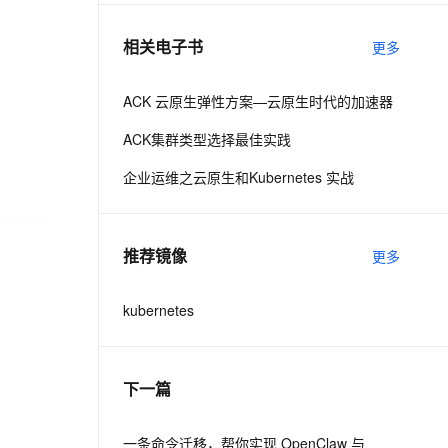
相关电子书
更多
息提取
与 AI 智能体进行实时音视频通话
从文本、图片、视频中提取结构化的属性信息
构建支持视频理解的 AI 音视频实时通话应用
ACK 云原生弹性方案—云原生时代的加速器
t.diy 一步搞定创意建站
构建大模型应用的安全防护体系
ACK集群类型选择最佳实践
通过自然语言交互简化开发流程,全栈开发支持
通过阿里云安全产品对 AI 应用进行安全防护
企业运维之云原生和Kubernetes 实战
推荐镜像
更多
kubernetes
下一篇
一条命令迁移，帮你实现 OpenClaw 与