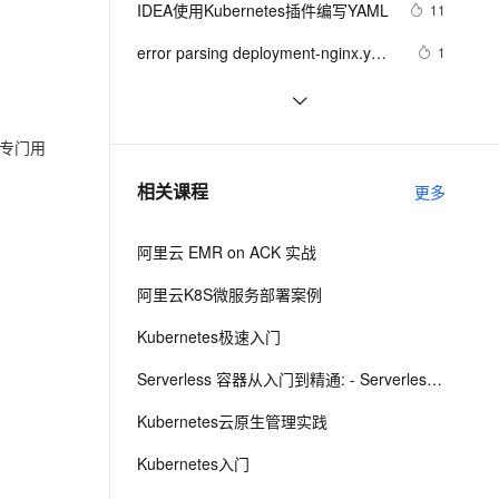
安全
IDEA使用Kubernetes插件编写YAML
我要投诉
e-1.1-I2V
Cosyvoice-V3-Flash
11
PolarDB
上云场景组合购
Milvus 弹性伸缩功能新增节
伴
漫剧创作，剧本、分镜、视频高效生成
100%兼容MySQL、PostgreSQL，兼容Oracle，支持集中和分布式
覆盖90%+业务场景，专享组合折扣价
点支持范围
畅自然，细节丰富
高表现力语音合成大模型，语音克隆听感自然
VPN
error parsing deployment-nginx.yml: 
1
error converting YAML to JSON: 
ernetes 版 ACK
云聚AI 严选权益
AI 原生数据库服务发布
SSL 证书
详解YAML语法及占位符语法
4
2V
Fun-ASR
yaml: line 19 问题解决
，一键激活高效办公新体验
理容器应用的 K8s 服务
精选AI产品，从模型到应用全链提效
Agent 数据网关
文戏情感细腻自然，动作戏激烈拳拳到肉，实现更强表演能力
支持中英文自由切换，具备更强的噪声鲁棒性
堡垒机
深入理解Kubernetes配置：编写高效
5
是专门用
AI 用量加速计划
云原生数据库 PolarDB
的YAML文件 
防火墙
、识别商机，让客服更高效、服务更出色。
使用Kustomize管理K8S的YAML清单
新老同享，达量后返
Agentic Database 发布
9
相关课程
更多
主机安全
应用
阿里云 EMR on ACK 实战
千问办公
NEW
AI 应用及服务市场
的智能体编程平台
一站式AI生产力平台
阿里云K8S微服务部署案例
AI 应用
伶鹊
Kubernetes极速入门
企业级人与Agent协作平台，接入和调度多个数字员工
智能客服平台，对话机器人、对话分析、智能外呼
大模型
Serverless 容器从入门到精通: - Serverless Kubernetes
大模型服务平台百炼 - 全妙
自然语言处理
Kubernetes云原生管理实践
应用创作平台
多模态内容创作工具，已接入 DeepSeek
数据标注
Kubernetes入门
机器学习