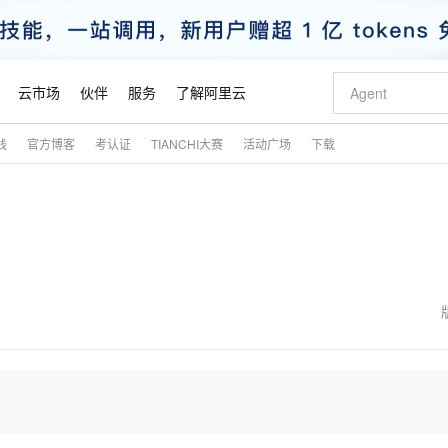
云市场
伙伴
服务
了解阿里云
践
官方博客
考认证
TIANCHI大赛
活动广场
下载
AI 特惠
数据与 API
成为产品伙伴
企业增值服务
最佳实践
价格计算器
AI 场景体
基础软件
产品伙伴合
阿里云认证
市场活动
配置报价
大模型
自助选配和估算价格
新方式
睿译宝，AI翻译排版一步到位
智启 AI 普惠权益
产品生态集成认证中心
企业支持计划
云上春晚
域名与网站
千问官方 MaaS 平台，为开发者和 Agent 而生，新用户赠送 1 亿 + tokens 额度
Qwen Aud
AI Coding
阿里云Maa
2026 阿里云
云服务器 E
为企业打
数据集
Windows
大模型认证
模型
NEW
NEW
交付可用成果
值低价云产品抢先购
上传文档即自动完成翻译和格式还原
至高享 1亿+免费 tokens，加速 Al 应用落地
提供智能易用的域名与建站服务
智能编程，一键
安全可靠、
产品生态伙伴
专家技术服务
云上奥运之旅
弹性计算合作
阿里云中企出
手机三要素
宝塔 Linux
全部认证
价格优势
有专属领域专家
GLM-5.2：长任务时代开源旗舰模型
阿里云 OPC 创新助力计划
千问大模型
即刻拥有 DeepS
AI 电商营销
对象存储 O
大模型
产品生态伙伴工作台
企业增值服务台
云栖战略参考
云存储合作计
云栖大会
身份实名认证
CentOS
训练营
推动算力普惠，释放技术红利
最高返9万
多领域专家智能体,一键组建 AI 虚拟交付团队
快速构建应用程序和网站，即刻迈出上云第一步
至高百万元 Token 补贴，加速一人公司成长
多元化、高性能、安全可靠的大模型服务
真正可用的 1M 上下文,一次完成代码全链路开发
轻松解锁专属 Dee
从图文生成到
云上的中国
数据库合作计
活动全景
短信
Docker
图片和
站式影视创作平台
Hermes Agent，打造自进化智能体
Token Plan 模型订阅计划
数字证书管理服务（原SSL证书）
5 分钟轻松部署
AI 广告创作
无影云电脑
企业成长
NEW
信息公告
看见新力量
云网络合作计
OCR 文字识别
JAVA
证享300元代金券
可视化编排打通从文字构思到成片全链路闭环
全托管，含MySQL、PostgreSQL、SQL Server、MariaDB多引擎
自主进化，持久记忆，越用越聪明
Qwen3.8-Max 首发尝鲜，限时加量 10 倍，夜间低至2折
实现全站HTTPS，呈现可信的WEB访问
图文、视频一
随时随地安
魔搭 Mode
Kimi-K3
HappyHors
NEW
loud
服务实践
官网公告
金融模力时刻
Salesforce O
版
发票查验
全能环境
Claude Code + GStack 打造工程团队
千问办公，限时限量积分加倍
Qoder
低代码高效构
AI 建站
短信服务
型
NEW
作计划
Kimi 最新旗舰模型，长程编程与推理利器
让文字生成流
计划
创新中心
魔搭 ModelSc
健康状态
理服务
让AI从“聊天伙伴”进化为能干活的“数字员工”
安装技能 GStack，拥有专属 AI 工程团队
你的AI工作搭子，覆盖日常办公高频场景
面向真实软件的智能体编程平台
0 代码专业建
客户案例
天气预报查询
操作系统
态合作计划