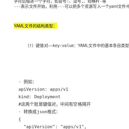
字符后缩进一个字符，如冒号
、逗号
、短横杆
等
:
,
-
大模型解决方案
表示文件开始，利用
可以把多个资源写入一个yaml文件
---
---
迁移与运维管理
快速部署 Dify，高效搭建 
专有云
YAML文件的结构类型：
10 分钟在聊天系统中增加
（1）
：YAML文件中的基本条目类
键值对——key:value