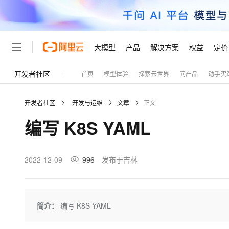
大模型
产品
解决方案
权益
定价
开发者社区
首页
模型体验
探索云世界
问产品
动手实
大模型
产品
解决方案
权益
定价
云市场
伙伴
服务
了解阿里云
精选产品
精选解决方案
普惠上云
产品定价
精选商城
成为销售伙伴
售前咨询
为什么选择阿里云
千问AI平台
开发者社区
开发与运维
文章
正文
了解云产品的定价详情
大模型服务平台百炼
千问办公，解锁你的工作
普惠上云 官方力荐
分销伙伴
在线服务
网站建设
什么是云计算
大
编写 K8S YAML
大模型服务与应用平台
企业级Agent产品，直接
云服务器38元/年起，超
咨询伙伴
多端小程序
技术领先
云上成本管理
售后服务
轻量应用服务器
Agency Agents：拥
官方推荐返现计划
大模型
精选产品
精选解决方案
Salesforce 国际版订阅
稳定可靠
管理和优化成本
推荐新用户得奖励，单订单
销售伙伴合作计划
2022-12-09
996
发布于吉林
自助服务
友盟天域
安全合规
人工智能与机器学习
AI
文本生成
云数据库 RDS
HappyHorse 打造一
云工开物
无影生态合作计划
在线服务
观测云
分析师报告
高校专属算力普惠，学生认
计算
互联网应用开发
Qwen3.8-Max
HOT
Salesforce On Alibaba C
工单服务
Tuya 物联网平台阿里云
研究报告与白皮书
人工智能平台 PAI
快速拥有专属 OpenClaw
简介：
编写 K8S YAML
大模
Consulting Partner 合
大数据
容器
智能体时代全能旗舰模型
免费试用
短信专区
一站式AI开发、训练和推
蓝凌 OA
AI 大模型销售与服务生
现代化应用