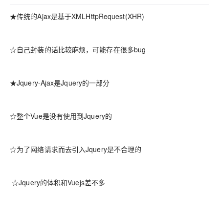
★传统的Ajax是基于XMLHttpRequest(XHR)
☆自己封装的话比较麻烦，可能存在很多bug
★Jquery-Ajax是Jquery的一部分
☆整个Vue是没有使用到Jquery的
☆为了网络请求而去引入Jquery是不合理的
☆Jquery的体积和Vuejs差不多