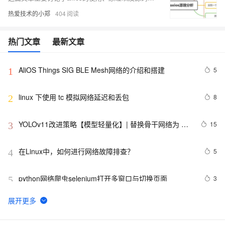
热爱技术的小郑
404
热门文章
最新文章
AliOS Things SIG BLE Mesh网络的介绍和搭建
5
1
linux 下使用 tc 模拟网络延迟和丢包
8
2
YOLOv11改进策略【模型轻量化】| 替换骨干网络为 
15
3
GhostNet V3 2024华为的重参数轻量化模型
在Linux中，如何进行网络故障排查？ 
5
4
python网络爬虫selenium打开多窗口与切换页面
3
5
Android监听手机网络变化
5
6