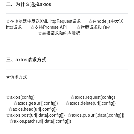
二、为什么选择axios
☆在浏览器中发送XMLHttpRequest请求 ☆在node.js中发送
http请求 ☆支持Promise API ☆拦截请求和响应
☆转换请求和响应数据
三、axios请求方式
★请求方式
☆axios(config) ☆axios.request(config)
☆axios.get(url[,config]) ☆axios.delete(url[,config])
☆axios.head(url[,config])
☆axios.post(url[,data[,config]]) ☆axios.put(url[,data[,config]])
☆axios.patch(url[,data[,config]])