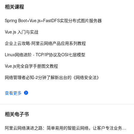
网络基础 CAS协议学习总结 
10
7
相关课程
Spring Boot+Vue.js+FastDFS实现分布式图片服务器
企业运维训练营之云上网络原理和实战（第2期），助力
8
8
从业者在云上网络技术浪潮中站稳脚跟！
Vue.js 入门与实战
【计算机网络】网络安全 : 对称密钥分配 ( 密钥分配 | 密
9
9
企业上云攻略-阿里云网络产品应用系列教程
钥分配中心 KDC | 对称密钥分配 | 密钥分配协议 | 
Kerberos 协议 )
对比了思科和华为网络设备的基本配置、接口配置、
12
10
Linux网络进阶 - TCP/IP协议及OSI七层模型
VLAN配置、路由配置、访问控制列表配置及其他重要命
Vue.js完全自学手册图文教程
令
网络管理者必知-2分钟了解新出台的《网络安全法》
查看更多
相关电子书
阿里云网络演进之路：简单易用的智能云网络，让客户专注业务创新