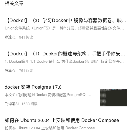
相关文章
【Docker】（3）学习Docker中 镜像与容器数据卷、映射关系！手把手带你安装 MySql主从同步 和 Redis三主三从集群！并且进行主从切换与扩容操作，还有分析 哈希分区 等知识点！
Union文件系统（UnionFS）是一种**分层、轻量级并且高性能的文件系统**，它支持对文件系统的修改作为一次提交来一层层的叠加，同时可以将不同目录挂载到同一个虚拟文件系统下(unite several directories into a single virtual filesystem) Union 文件系统是 Docker 镜像的基础。 镜像可以通过分层来进行继承，基于基础镜像（没有父镜像），可以制作各种具体的应用镜像。
凉凉心.
941
【Docker】（1）Docker的概述与架构，手把手带你安装Docker，云原生路上不可缺少的一门技术！
1. Docker简介 1.1 Docker是什么 为什么docker会出现？ 假定您在开发一款平台项目，您的开发环境具有特定的配置。其他开发人员身处的环境配置也各有不同。 您正在开发的应用依赖于您当前的配置且还要依赖于某些配置文件。 您的企业还拥有标准化的测试和生产环境，且具有自身的配置和一系列支持文件。 **要求：**希望尽可能多在本地模拟这些环境而不产生重新创建服务器环境的开销 问题： 要如何确保应用能够在这些环境中运行和通过质量检测？ 在部署过程中不出现令人头疼的版本、配置问题 无需重新编写代码和进行故障修复
凉凉心.
761
docker 安装 Postgres 17.6
本文介绍如何通过Docker安装和配置PostgreSQL 17.6。内容包括拉取镜像、导出配置文件、运行容器并挂载数据与配置文件目录，以及进入容器使用psql操作数据库的完整步骤，便于持久化管理和自定义配置。
飞询聊AI
1683
如何在 Ubuntu 20.04 上安装和使用 Docker Compose
如何在 Ubuntu 20.04 上安装和使用 Docker Compose