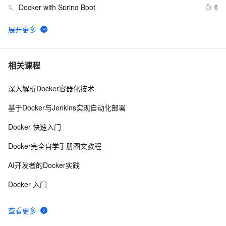
Docker with Spring Boot
6
5
Docker五分钟搭建Wordpress
8
6
利用Docker容器化部署应用的实战指南
8
7
相关课程
深入解析Docker容器化技术
Docker启动后怎样运行jar包文件
14
8
基于Docker与Jenkins实现自动化部署
Docker Compose学习之docker-compose.yml编写规则 
6
9
Docker 快速入门
及 实战案例
『Docker』在Docker快速部署.NET Core项目
4
10
Docker完全自学手册图文教程
AI开发者的Docker实践
Docker 入门
查看更多