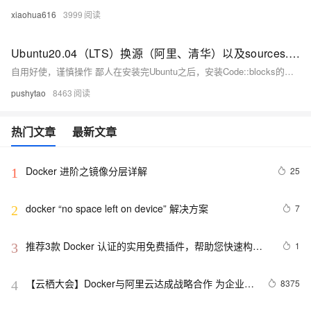
xiaohua616
3999
Ubuntu20.04（LTS）换源（阿里、清华）以及sources.list分享
自用好使，谨慎操作 鄙人在安装完Ubuntu之后，安装Code::blocks的时候，在此之前需要安装C/C++编译环境build-essential，在安装的时候报出有关软件包依赖性的关系问题，经过一波研究发现，有的大佬通过安装aptitude来解决问题，因为aptitude可以很好地解决依赖关系 但是在安装aptitude的时候，还是出现了依赖关系，莫得办法 安装aptitude的命令
pushytao
8463
热门文章
最新文章
Docker 进阶之镜像分层详解
25
1
docker “no space left on device” 解决方案
7
2
推荐3款 Docker 认证的实用免费插件，帮助您快速构建
1
3
云原生应用程序！
【云栖大会】Docker与阿里云达成战略合作 为企业级
8375
4
客户提供容器服务