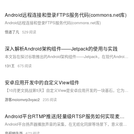
Android远程连接和登录FTPS服务代码(commons.net库)
Android远程连接和登录FTPS服务代码(commons.net库)
悟道了凡
529
深入解析Android架构组件——Jetpack的使用与实践
本文旨在探讨谷歌推出的Android架构组件——Jetpack，在现代Android开发中的应用。Jetpack作为一系列库和工具的集合，旨在帮助开发者更轻松地编写出健壮、可维护且性能优异的应用。通过详细解析各个组件如Lifecycle、ViewModel、LiveData等，我们将了解其原理和使用场景，并结合实例展示如何在实际项目中应用这些组件，提升开发效率和应用质量。
131王
675
安卓应用开发中的自定义View组件
【10月更文挑战第5天】自定义View是安卓应用开发的一块基石，它为开发者提供了无限的可能。通过掌握其原理和实现方法，可以创造出既美观又实用的用户界面。本文将引导你了解自定义View的创建过程，包括绘制技巧、事件处理以及性能优化等关键步骤。
游客moiomvrp3vyac2
235
Android平台RTMP推送|轻量级RTSP服务如何实现麦克风|扬声器声音采集切换
Android平台扬声器播放声音的采集，在无纸化同屏等场景下，意义很大，早期低版本的Android设备，是没法直接采集扬声器audio的（从Android 10开始支持），所以，如果需要采集扬声器audio，需要先做系统版本判断，添加相应的权限。
音视频牛哥
672