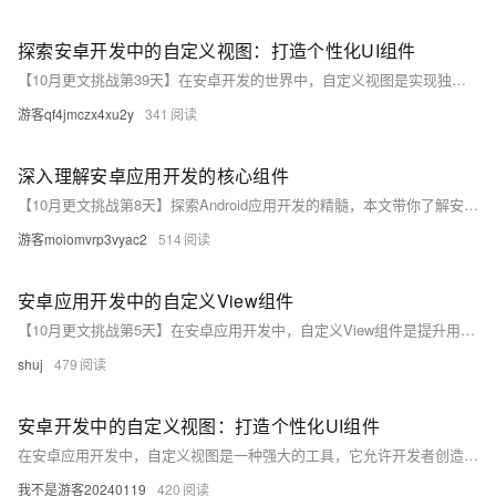
探索安卓开发中的自定义视图：打造个性化UI组件
【10月更文挑战第39天】在安卓开发的世界中，自定义视图是实现独特界面设计的关键。本文将引导你理解自定义视图的概念、创建流程，以及如何通过它们增强应用的用户体验。我们将从基础出发，逐步深入，最终让你能够自信地设计和实现专属的UI组件。
游客qf4jmczx4xu2y
341
深入理解安卓应用开发的核心组件
【10月更文挑战第8天】探索Android应用开发的精髓，本文带你了解安卓核心组件的奥秘，包括Activity、Service、BroadcastReceiver和ContentProvider。我们将通过代码示例，揭示这些组件如何协同工作，构建出功能强大且响应迅速的应用程序。无论你是初学者还是资深开发者，这篇文章都将为你提供新的视角和深度知识。
游客moiomvrp3vyac2
514
安卓应用开发中的自定义View组件
【10月更文挑战第5天】在安卓应用开发中，自定义View组件是提升用户交互体验的利器。本篇将深入探讨如何从零开始创建自定义View，包括设计理念、实现步骤以及性能优化技巧，帮助开发者打造流畅且富有创意的用户界面。
shuj
479
安卓开发中的自定义视图：打造个性化UI组件
在安卓应用开发中，自定义视图是一种强大的工具，它允许开发者创造独一无二的用户界面元素，从而提升应用的外观和用户体验。本文将通过一个简单的自定义视图示例，引导你了解如何在安卓项目中实现自定义组件，并探讨其背后的技术原理。我们将从基础的View类讲起，逐步深入到绘图、事件处理以及性能优化等方面。无论你是初学者还是有经验的开发者，这篇文章都将为你提供有价值的见解和技巧。
我不是游客20240119
420