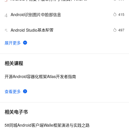
Android识别图片中脸部信息
415
4
Android Studio基本配置
497
5
Android Socket与服务器通信通用Demo
520
6
FFmpeg开发笔记（五十九）Linux编译ijkplayer的
5
7
相关课程
Android平台so库
开源Android容器化框架Atlas开发者指南
申请google android map api key
3
8
查看更多
[Android]Activity跳转传递任意类型的数据、Activity为
586
9
SingleTask时代替StartActivityForResult的解决方案
4.2、Android Studio压缩你的代码和资源
606
10
相关电子书
58同城Android客户端Walle框架演进与实践之路