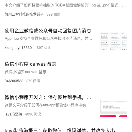
本文介绍了如何将相机抽取的RGBA帧图像解析为`.jpg`或`.png`格式，适用于体测、赛事等场景。首先讲解了RGBA图像结构，其为一维数组，每四个元素表示一个像素的颜色与透明度值。接着通过`uni.createOffscreenCanvas()`创建离屏画布以减少绘制干扰，并提供代码实现，将RGBA数据逐像素绘制到画布上生成图片。最后说明了为何不直接使用拍照API及图像转换的调用频率建议，强调应先暂存帧数据，运动结束后再进行转换和上传，以优化性能。
赣州云智科技的技术铺子
399
使用企业微信或公众号自动回复图片消息
AppFlow支持企业微信和公众号接收图片消息，并提供两种回复方式。方式一：直接回复图片消息，用户发送图片后立即收到回复，但无法继续追问。方式二：先保存图片，待用户发送文字后再一并处理并回复。配置步骤包括选择模板、配置鉴权信息、设置执行动作参数及发布连接流。详细操作可参考相关文档。
xionghuyi-13330
1897
微信小程序 canvas 备忘
微信小程序 canvas 备忘
846903522
279
微信小程序开发之：保存图片到手机，使用uni-app 开发小程序；还有微信原生保存图片到手机
这篇文章介绍了如何在uni-app和微信小程序中实现将图片保存到用户手机相册的功能。
java冯坚持
4096
java制作海报三：获取微信二维码详情，并改变大小，合成到海报（另一张图片）上