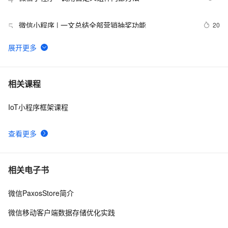
微信小程序 | 一文总结全部营销抽奖功能
20
5
微信小程序地图实现标记多个位置
13
6
uni-app开发微信小程序和h5应用
5
7
相关课程
IoT小程序框架课程
微信小程序如何实现进入小程序自动连WiFi功能
11
8
查看更多
基于微信小程序渗透-反编译小程序
15
9
uni-app 微信小程序中如何通过 canvas 画布实现电子签
9
10
相关电子书
名？
微信PaxosStore简介
微信移动客户端数据存储优化实践