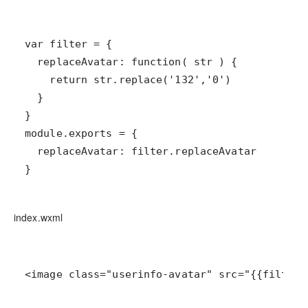
index.wxml
<image class="userinfo-avatar" src="{{filter.