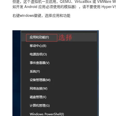
但是，这个虚拟机一旦启用，QEMU、VirtualBox 或 VMWar
如开发 Android 应用必须使用的模拟器），请不要使用 Hyper-V
右键windows徽键，选择应用和功能