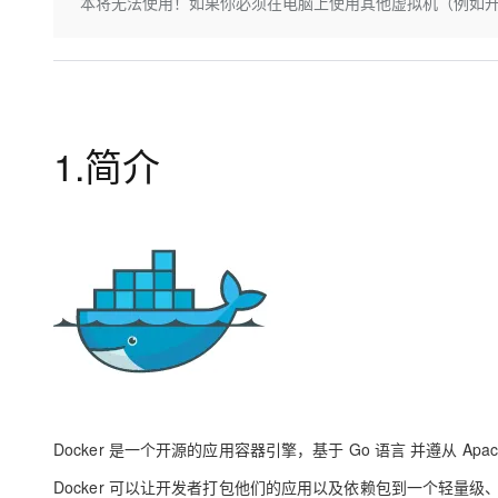
存储
天池大赛
本将无法使用！如果你必须在电脑上使用其他虚拟机（例如开发 An
Qwen3.7-Plus
云解析DNS
解决方案免费试用 新老
电子合同
最高领取价值200元试用
能看、能想、能动手的多模
安全
网络与CDN
AI 算法大赛
畅捷通
大数据开发治理平台 Data
AI 产品 免费试用
网络
安全
云开发大赛
Qwen3-VL-Plus
Tableau 订阅
1亿+ 大模型 tokens 和 
可观测
入门学习赛
中间件
AI空中课堂在线直播课
1.简介
云防火墙
140+云产品 免费试用
上云与迁云
云原生的云上边界网络安全
产品新客免费试用，最长1
数据库
生态解决方案
大模型服务
企业出海
大模型ACA认证体验
大数据计算
助力企业全员 AI 认知与能
行业生态解决方案
千问AI平台-Token Plan
政企业务
媒体服务
开发者生态解决方案
企业服务与云通信
千问AI平台-模型体验
AI 开发和 AI 应用解决
在线体验全尺寸、多种模态
域名与网站
Happy 系列大模型
终端用户计算
Docker 是一个开源的应用容器引擎，基于 Go 语言 并遵从 Apac
Serverless
Docker 可以让开发者打包他们的应用以及依赖包到一个轻量级
开发工具