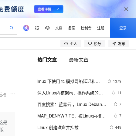
文档
备案
控制台
注册
登录
个人
积分
发布
验
作计划
器
AI 活动
专业服务
服务伙伴合作计划
开发者社区
加入我们
产品动态
服务平台百炼
阿里云 OPC 创新助力计划
热门文章
最新文章
一站式生成采购清单，支持单品或批量购买
io：打造专属 AI 语音助手
S产品伙伴计划（繁花）
峰会
CS
造的大模型服务与应用开发平台
一句话生成原生可编辑精美 PPT 文稿
AI 生产力先锋
Al MaaS 服务伙伴赋能合作
域名
博文
Careers
至高可申请百万元
Qwen3.8-Max 模型上线
开启高性价比 AI 编程新体验
弹性可伸缩的云计算服务
Qwen-Audio-3.0-Realtime 端到端实时语音角色扮演
输入一句话想法, 轻松生成专业的 PPT
先锋实践拓展 AI 生产力的边界
Token 补贴，五大权
计划
海大会
伙伴信用分合作计划
商标
问答
社会招聘
linux 下使用 tc 模拟网络延迟和丢
1379
益加速 OPC 成功
eek-V4-Pro
SS
一键部署幻兽帕鲁游戏服务器
飞天发布时刻
HOT
Open Search 向量检索版支
划
备案
电子书
校园招聘
包
pSeek-V4-Pro
视频创作，一键激活电商全链路生产力
稳定、安全、高性价比、高性能的云存储服务
一键购买专属联机服务器，轻松开启游戏
所见，即是所愿
持视频检索 Pipeline 功能
更多支持
深入Linux内核架构：操作系统的核
11
版权
划
公司注册
镜像站
视频生成
语音识别与合成
心奥秘
专属 QwenPaw
漫剧工坊：一站式动画创作平台
AI 实训营
HOT
应用身份服务 (IDaaS)
百度搜索：蓝易云 ，Linux Debian11
7
合作伙伴培训与认证
划
上云迁移
站生成，高效打造优质广告素材
全接入的云上超级电脑
从聊天伙伴进化为能主动干活的本地数字员工
快速生产连贯的高质量长漫剧
从基础到进阶，Agent 创客手把手教你
OpenClaw 管理能力上线
服务器安装SSH，创建新用户并允许
lScope
我要反馈
e-1.1-T2V
Qwen3-TTS-Flash
MAP_DENYWRITE：被Linux内核屏
7
查询合作伙伴
SSH远程登录，及SSH安全登录配
n Alibaba Cloud ISV 合作
代维服务
建企业门户网站
10 分钟搭建微信、支付宝小程序
。这是
MaxCompute MaxFrame 提
蔽的flag
畅细腻的高质量视频
离线语音合成大模型，多语言方言自适应，低延迟高稳定
置！
创新加速
Linux 创建磁盘并挂载
ope
登录合作伙伴管理后台
449
我要建议
站，无忧落地极速上线
以可视化方式快速构建移动和 PC 门户网站
国内短信简单易用，安全可靠，秒级触达，全球覆盖200+国家和地区。
高效部署网站，快速应用到小程序
供自动弹性内存功能
下版