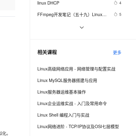
安全
linux DHCP
我要投诉
e-1.1-I2V
Cosyvoice-V3-Flash
4
PolarDB
上云场景组合购
Milvus 弹性伸缩功能新增节
伴
漫剧创作，剧本、分镜、视频高效生成
100%兼容MySQL、PostgreSQL，兼容Oracle，支持集中和分布式
覆盖90%+业务场景，专享组合折扣价
点支持范围
畅自然，细节丰富
高表现力语音合成大模型，语音克隆听感自然
VPN
FFmpeg开发笔记（五十九）Linux编
5
译ijkplayer的Android平台so库
ernetes 版 ACK
云聚AI 严选权益
AI 原生数据库服务发布
SSL 证书
linux中的tar打包、压缩多个文件、磁
8
2V
Fun-ASR
，一键激活高效办公新体验
理容器应用的 K8s 服务
精选AI产品，从模型到应用全链提效
Agent 数据网关
盘查看和分区类、du查看文件和目录
文戏情感细腻自然，动作戏激烈拳拳到肉，实现更强表演能力
支持中英文自由切换，具备更强的噪声鲁棒性
堡垒机
如何增强Linux和Unix服务器系统安
583
占用的磁盘空间linux中的grep 过滤查
AI 用量加速计划
云原生数据库 PolarDB
全性
防火墙
找及“|”管道符、gzip/gunzip 压缩、
、识别商机，让客服更高效、服务更出色。
linux下的find文件查找命令与grep
新老同享，达量后返
Agentic Database 发布
594
相关课程
更多
zip/unzip 压缩
文件内容查找命令
主机安全
应用
Linux高级网络应用 - 网络管理与配置实战
千问办公
NEW
AI 应用及服务市场
的智能体编程平台
一站式AI生产力平台
Linux MySQL服务器搭建与应用
AI 应用
伶鹊
Linux服务器运维基本操作
企业级人与Agent协作平台，接入和调度多个数字员工
智能客服平台，对话机器人、对话分析、智能外呼
大模型
Linux企业运维实战 - 入门及常用命令
大模型服务平台百炼 - 全妙
自然语言处理
Linux Shell 编程入门与实战
应用创作平台
多模态内容创作工具，已接入 DeepSeek
数据标注
Linux网络进阶 - TCP/IP协议及OSI七层模型
机器学习
拟化。