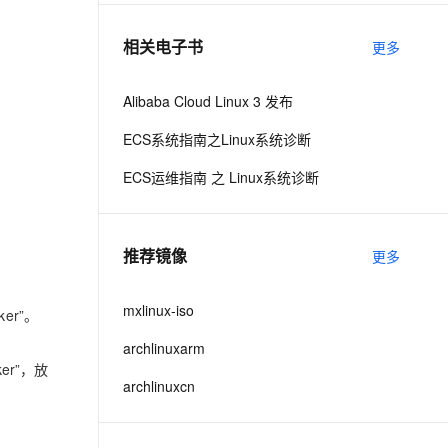
相关电子书
更多
息提取
与 AI 智能体进行实时音视频通话
从文本、图片、视频中提取结构化的属性信息
构建支持视频理解的 AI 音视频实时通话应用
Alibaba Cloud Linux 3 发布
t.diy 一步搞定创意建站
构建大模型应用的安全防护体系
ECS系统指南之Linux系统诊断
通过自然语言交互简化开发流程,全栈开发支持
通过阿里云安全产品对 AI 应用进行安全防护
ECS运维指南 之 Linux系统诊断
推荐镜像
更多
mxlinux-iso
er”。
archlinuxarm
er”，放
archlinuxcn