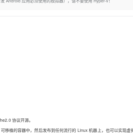
droid 应用必须使用的模拟器），请不要使用 Hyper-V！
Deepseek-v4-pro
HappyHors
同享
万小智 AI 建站低至 15元/月
Qoder CN
AI 短剧/漫剧
云原生数据库 
快递物流查询
WordPress
成为服务伙
高校合作
点，立即开启云上创新
覆盖公网/内网、递归/权威、移动APP等全场景解析服务
送.CN域名，送备案服务码
基于千问大模型等，支持代码智能生成、研发智能问答
AI助力短剧
态智能体模型
旗舰 MoE 大模型，百万上下文与顶尖推理能力
图生视频，流
Ubuntu
服务生态伙伴
云工开物
企业应用
Works
Night Plan 支持 Qwen 3.8-Max
云原生大数据计算服务 MaxCompute
AI 办公
容器服务 Kub
NEW
GLM-5.2
Wan2.7-T
Red Hat
30+ 款产品免费体验
Data Agent 驱动的一站式 Data+AI 开发治理平台
夜间 5 折，Qwen/Meoo/TokenPlan 客户专享
面向分析的企业级SaaS模式云数据仓库
AI智能应用
提供一站式管
科研合作
视觉 Coding、空间感知、多模态思考等全面升级
1M上下文，专为长程任务能力而生
ERP
堂（旗舰版）
SUSE
智能客服
CRM
防护产品
2个月
自动承接线索
建站小程序
OA 办公系统
AI 应用构建
大模型原生
力提升
财税管理
模板建站
Qoder
大模型服务平台百炼-应用模版
HOT
NEW
面向真实软件
个人版上线、团队版降价；千问3.8-Max首发发尝鲜
丰富多元化的应用模版和解决方案
400电话
定制建站
万有无界
大模型服务平台百炼-智能体
方案
广告营销
模板小程序
的模型效果
灵活可视化地构建企业级 Agent
定制小程序
秒悟
人工智能平台 PAI
APP 开发
云端极速 AI 
新一代 AI 视频生成模型，深度适配广告营销等场景
AI Native 的算法工程平台，一站式完成建模、训练、推理服务部署
he2.0 协议开源。
建站系统
、可移植的容器中，然后发布到任何流行的 Linux 机器上，也可以实现虚