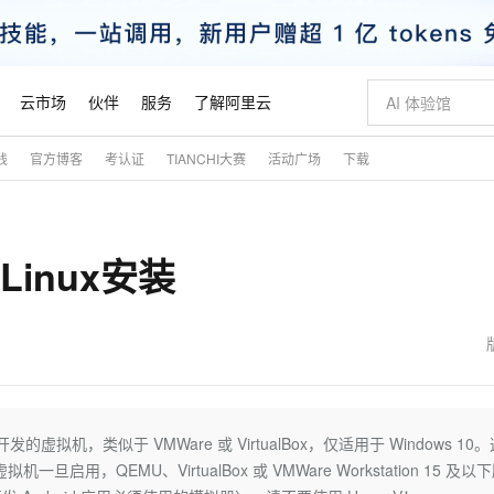
云市场
伙伴
服务
了解阿里云
践
官方博客
考认证
TIANCHI大赛
活动广场
下载
AI 特惠
数据与 API
成为产品伙伴
企业增值服务
最佳实践
价格计算器
AI 场景体
基础软件
产品伙伴合
阿里云认证
市场活动
配置报价
大模型
自助选配和估算价格
新方式
睿译宝，AI翻译排版一步到位
智启 AI 普惠权益
产品生态集成认证中心
企业支持计划
云上春晚
域名与网站
千问官方 MaaS 平台，为开发者和 Agent 而生，新用户赠送 1 亿 + tokens 额度
Qwen Aud
AI Coding
阿里云Maa
2026 阿里云
云服务器 E
为企业打
数据集
Windows
大模型认证
模型
NEW
NEW
Linux安装
交付可用成果
值低价云产品抢先购
上传文档即自动完成翻译和格式还原
至高享 1亿+免费 tokens，加速 Al 应用落地
提供智能易用的域名与建站服务
智能编程，一键
安全可靠、
产品生态伙伴
专家技术服务
云上奥运之旅
弹性计算合作
阿里云中企出
手机三要素
宝塔 Linux
全部认证
价格优势
有专属领域专家
GLM-5.2：长任务时代开源旗舰模型
阿里云 OPC 创新助力计划
千问大模型
即刻拥有 DeepS
AI 电商营销
对象存储 O
大模型
产品生态伙伴工作台
企业增值服务台
云栖战略参考
云存储合作计
云栖大会
身份实名认证
CentOS
训练营
推动算力普惠，释放技术红利
最高返9万
多领域专家智能体,一键组建 AI 虚拟交付团队
快速构建应用程序和网站，即刻迈出上云第一步
至高百万元 Token 补贴，加速一人公司成长
多元化、高性能、安全可靠的大模型服务
真正可用的 1M 上下文,一次完成代码全链路开发
轻松解锁专属 Dee
从图文生成到
云上的中国
数据库合作计
活动全景
短信
Docker
图片和
站式影视创作平台
Hermes Agent，打造自进化智能体
Token Plan 模型订阅计划
数字证书管理服务（原SSL证书）
5 分钟轻松部署
AI 广告创作
无影云电脑
企业成长
NEW
信息公告
看见新力量
云网络合作计
OCR 文字识别
JAVA
证享300元代金券
可视化编排打通从文字构思到成片全链路闭环
全托管，含MySQL、PostgreSQL、SQL Server、MariaDB多引擎
自主进化，持久记忆，越用越聪明
Qwen3.8-Max 首发尝鲜，限时加量 10 倍，夜间低至2折
实现全站HTTPS，呈现可信的WEB访问
图文、视频一
随时随地安
魔搭 Mode
Kimi-K3
HappyHors
NEW
loud
服务实践
官网公告
金融模力时刻
Salesforce O
版
发票查验
全能环境
Claude Code + GStack 打造工程团队
千问办公，限时限量积分加倍
Qoder
低代码高效构
AI 建站
短信服务
是微软开发的虚拟机，类似于 VMWare 或 VirtualBox，仅适用于 Windows 10
型
NEW
作计划
Kimi 最新旗舰模型，长程编程与推理利器
让文字生成流
计划
创新中心
魔搭 ModelSc
健康状态
理服务
让AI从“聊天伙伴”进化为能干活的“数字员工”
安装技能 GStack，拥有专属 AI 工程团队
你的AI工作搭子，覆盖日常办公高频场景
面向真实软件的智能体编程平台
0 代码专业建
拟机一旦启用，QEMU、VirtualBox 或 VMWare Workstation 15 及以
客户案例
天气预报查询
操作系统
态合作计划