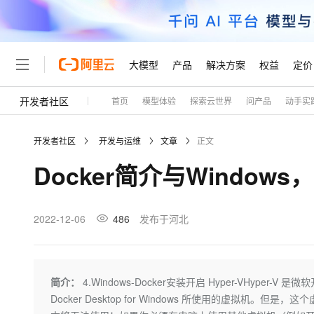
大模型
产品
解决方案
权益
定价
开发者社区
首页
模型体验
探索云世界
问产品
动手实
大模型
产品
解决方案
权益
定价
云市场
伙伴
服务
了解阿里云
精选产品
精选解决方案
普惠上云
产品定价
精选商城
成为销售伙伴
售前咨询
为什么选择阿里云
千问AI平台
开发者社区
开发与运维
文章
正文
了解云产品的定价详情
大模型服务平台百炼
千问办公，解锁你的工作
普惠上云 官方力荐
分销伙伴
在线服务
网站建设
什么是云计算
大
Docker简介与Windows，
大模型服务与应用平台
企业级Agent产品，直接
云服务器38元/年起，超
咨询伙伴
多端小程序
技术领先
云上成本管理
售后服务
轻量应用服务器
Agency Agents：拥
官方推荐返现计划
大模型
精选产品
精选解决方案
Salesforce 国际版订阅
稳定可靠
管理和优化成本
推荐新用户得奖励，单订单
销售伙伴合作计划
2022-12-06
486
发布于河北
自助服务
友盟天域
安全合规
人工智能与机器学习
AI
文本生成
云数据库 RDS
HappyHorse 打造一
云工开物
无影生态合作计划
在线服务
观测云
分析师报告
高校专属算力普惠，学生认
计算
互联网应用开发
Qwen3.8-Max
HOT
Salesforce On Alibaba C
工单服务
Tuya 物联网平台阿里云
研究报告与白皮书
人工智能平台 PAI
快速拥有专属 OpenClaw
简介：
4.Windows-Docker安装开启 Hyper-VHyper-V 
大模
Consulting Partner 合
大数据
容器
智能体时代全能旗舰模型
免费试用
短信专区
一站式AI开发、训练和推
Docker Desktop for Windows 所使用的虚拟机。但是，这个虚
蓝凌 OA
AI 大模型销售与服务生
现代化应用