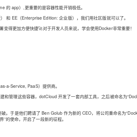
e 的 app）,更重要的是容器性能开销极低。
AI 应用
10分钟微调：让0.6B模型媲美235B模
多模态数据信
 社区版） 和 EE（Enterprise Edition: 企业版），我们用社区版就可以了。
型
依托云原生高可用架构,实现Dify私有化部署
署变得更加方便快捷🚀对于开发人员来说，学会使用Docker非常重要！
用1%尺寸在特定领域达到大模型90%以上效果
一个 AI 助手
超强辅助，Bol
即刻拥有 DeepSeek-R1 满血版
在企业官网、通讯软件中为客户提供 AI 客服
多种方案随心选，轻松解锁专属 DeepSeek
s-a-Service, PaaS）提供商。
创建和管理这些容器，dotCloud 开发了一套内部工具，之后被命名为“Dock
突破。于是他们聘请了 Ben Golub 作为新的 CEO，将公司重命名为“Dock
推向全世界”的使命，开启了一段新的征程。