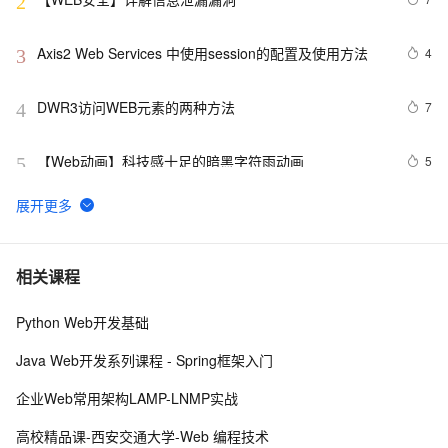
2
Axis2 Web Services 中使用session的配置及使用方法
4
3
DWR3访问WEB元素的两种方法
7
4
【Web动画】科技感十足的暗黑字符雨动画 
5
5
Web性能优化工具WebPageTest（三）——本地部署
7
6
（Windows 7版本）
高性能web建站规则（CDN）
4
7
相关课程
Python Web开发基础
Python：使用PyJWT实现JSON Web Tokens加密解密
2
8
Java Web开发系列课程 - Spring框架入门
而桌面app向来是web前端开发开发人员下意识的避开方
2
9
企业Web常用架构LAMP-LNMP实战
RDIFramework.NET开发实例━表约束条件权限的使用-
6
10
高校精品课-西安交通大学-Web 编程技术