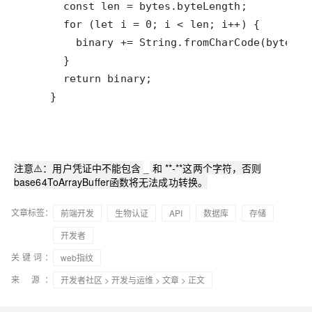
    }
注意⚠️：用户凭证中不能包含
_
和 **-**这两个字符，否则
base64ToArrayBuffer函数将无法成功转换。
文章标签：
前端开发
生物认证
API
数据库
存储
开发者
关键词：
web指纹
来 源：
开发者社区
>
开发与运维
>
文章
> 正文