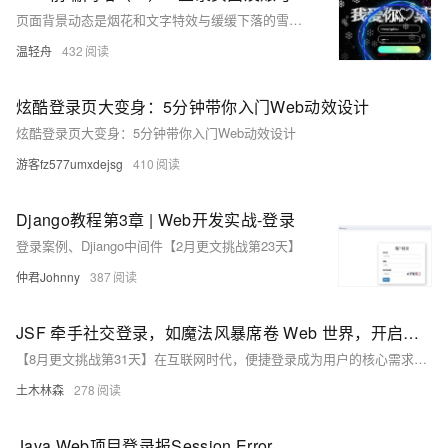
页面背景动态是烟花和文字特效与缓缓下落的雪花相结合，在登录表单的旁边还有五个白色光圈以不规则的方式环绕，当鼠标靠近时，会发出彩色的光芒~~~
温轻舟
432
炫酷登录页大变身：5分钟带你入门Web动效设计
炫酷登录页大变身：5分钟带你入门Web动效设计
游客fz577umxdejsg
410
Django教程第3章 | Web开发实战-登录
登录案例、Djiango中间件【2月更文挑战第23天】
仲君Johnny
387
JSF 牵手社交登录，如魔法风暴席卷 Web 世界，开启震撼便捷登录之旅！
【8月更文挑战第31天】在互联网时代，便捷登录成为用户的核心需求。社交登录凭借其便捷性、安全性和社交化的特点，在各类Web应用中广泛应用。JavaServer Faces（JSF），作为一款流行的Java Web框架，能够轻松集成社交登录功能，显著提升用户体验。本文详细介绍社交登录的优势，并提供两种JSF集成社交登录的常见方法：一是利用Spring Social等第三方库简化开发；二是自行实现社交登录流程。开发者可根据项目需求选择适合的方案。
土木林森
278
Java Web项目登录报Session Error