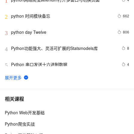
1
python 时间模块备忘
662
2
python day Twelve
806
3
Python功能强大、灵活可扩展的Statsmodels库
8
4
Python 串口发送十六进制数据
4
5
python join 和 split的常用使用方法
567
6
python 模块初始
643
7
相关课程
Python Web开发基础
python中使用and和or来实现其它语言中的?号表达式
578
8
Python爬虫实战
python网络编程初级
488
9