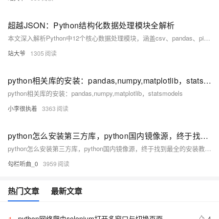
超越JSON：Python结构化数据处理模块全解析
本文深入解析Python中12个核心数据处理模块，涵盖csv、pandas、pickle、shelve、struct、configparser、xml、numpy、array、sqlite3和msgpack，覆盖表格处理、序列化、配置管理、科学计算等六大场景，结合真实案例与决策树，助你高效应对各类数据挑战。（238字）
站大爷
1305
python相关库的安装：pandas,numpy,matplotlib，statsmodels
python相关库的安装：pandas,numpy,matplotlib，statsmodels
小李很执着
3363
python怎么安装第三方库，python国内镜像源，终于找到最全的安装教程啦；如Requests，Scrapy，NumPy，matplotlib，Pygame，Pyglet，Tkinter
python怎么安装第三方库，python国内镜像源，终于找到最全的安装教程啦；如Requests，Scrapy，NumPy，matplotlib，Pygame，Pyglet，Tkinter
勾栏听曲_0
3959
热门文章
最新文章
python网络爬虫selenium打开多窗口与切换页面
4