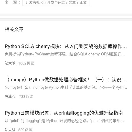
来 源：
开发者社区
>
开发与运维
>
文章
> 正文
相关文章
Python SQLAlchemy模块：从入门到实战的数据库操作指南
免费提供Python+PyCharm编程环境，结合SQLAlchemy ORM框架详解数据库开发。涵盖连接配置、模型定义、CRUD操作、事务控制及Alembic迁移工具，以电商订单系统为例，深入讲解高并发场景下的性能优化与最佳实践，助你高效构建数据驱动应用。
站大爷
1062
（numpy）Python做数据处理必备框架！（一）：认识numpy；从概念层面开始学习ndarray数组：形状、数组转置、数值范围、矩阵...
Numpy是什么？ numpy是Python中科学计算的基础包。 它是一个Python库，提供多维数组对象、各种派生对象(例如掩码数组和矩阵)以及用于对数组进行快速操作的各种方法，包括数学、逻辑、形状操作、排序、选择、I/0 、离散傅里叶变换、基本线性代数、基本统计运算、随机模拟等等。 Numpy能做什么？ numpy的部分功能如下: ndarray，一个具有矢量算术运算和复杂广播能力的快速且节省空间的多维数组 用于对整组数据进行快速运算的标准数学函数(无需编写循环)。 用于读写磁盘数据的工具以及用于操作内存映射文件的工具。 线性代数、随机数生成以及傅里叶变换功能。 用于集成由C、C++
凉凉心.
733
Python日志模块配置：从print到logging的优雅升级指南
从 `print` 到 `logging` 是 Python 开发的必经之路。`print` 调试简单却难维护，日志混乱、无法分级、缺乏上下文；而 `logging` 支持级别控制、多输出、结构化记录，助力项目可维护性升级。本文详解痛点、优势、迁移方案与最佳实践，助你构建专业日志系统，让程序“有记忆”。
站大爷
829