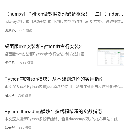
（numpy）Python做数据处理必备框架！（二）：ndarray切片的使用与运算；常见的ndarray函数：平方根、正余弦、自然对数、指数、幂等运算；统计函数：方差、均值、极差；比较函数...
ndarray切片 索引从0开始 索引/切片类型 描述/用法 基本索引 通过整数索引直接访问元素。 行/列切片 使用冒号：切片语法选择行或列的子集 连续切片 从起始索引到结束索引按步长切片 使用slice函数 通过slice(start,stop,strp)定义切片规则 布尔索引 通过布尔条件筛选满足条件的元素。支持逻辑运算符 &、|。
凉凉心.
441
桌面版exe安装和Python命令行安装2种方法详细讲解图片去水印AI源码私有化部署Lama-Cleaner安装使用方法-优雅草卓伊凡
桌面版exe安装和Python命令行安装2种方法详细讲解图片去水印AI源码私有化部署Lama-Cleaner安装使用方法-优雅草卓伊凡
卓伊凡
1593
Python中的json模块：从基础到进阶的实用指南
本文深入解析Python内置json模块的使用，涵盖序列化与反序列化核心函数、参数配置、中文处理、自定义对象转换及异常处理，并介绍性能优化与第三方库扩展，助你高效实现JSON数据交互。（238字）
站大爷
758
Python threading模块：多线程编程的实战指南
本文深入讲解Python多线程编程，涵盖threading模块的核心用法：线程创建、生命周期、同步机制（锁、信号量、条件变量）、线程通信（队列）、守护线程与线程池应用。结合实战案例，如多线程下载器，帮助开发者提升程序并发性能，适用于I/O密集型任务处理。
站大爷
835