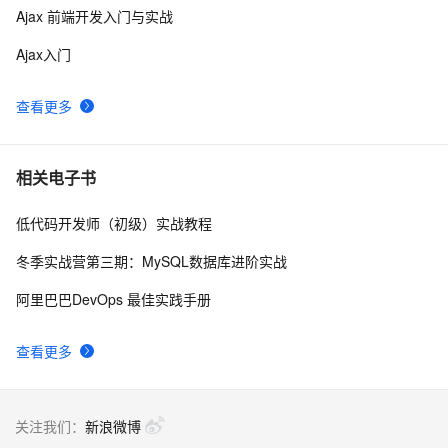
Ajax 前端开发入门与实战
Python的cookie处理分享
5
8
Ajax入门
浏览器同源策略问题 - Cookie访问限制
1
9
查看更多
浏览器Header和cookie字符串形式转Json
2
10
相关电子书
低代码开发师（初级）实战教程
冬季实战营第三期：MySQL数据库进阶实战
阿里巴巴DevOps 最佳实践手册
查看更多
关注我们：
新浪微博