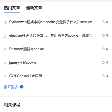
热门文章
最新文章
Pythonweb框架中的setcookie究竟做了什么？session与
5
1
cookie关系
electron升级到20版本后，禁用第三方cookie、跨域问题
5
2
解决方法
Postman测试带cookie
6
3
jquery读写cookie
4
4
SYN Cookie技术原理
4
5
js中的cookie的设置获取和检查
485
6
Vue项目使用Cookie，以Json格式存入与读取Cookie，
10
7
相关课程
设置过期时间以及删除操作