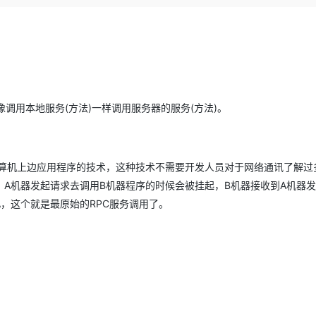
Deepseek-v4-pro
HappyHors
同享
万小智 AI 建站低至 15元/月
Qoder CN
AI 短剧/漫剧
云原生数据库 
快递物流查询
WordPress
成为服务伙
高校合作
点，立即开启云上创新
覆盖公网/内网、递归/权威、移动APP等全场景解析服务
送.CN域名，送备案服务码
基于千问大模型等，支持代码智能生成、研发智能问答
AI助力短剧
态智能体模型
旗舰 MoE 大模型，百万上下文与顶尖推理能力
图生视频，流
Ubuntu
服务生态伙伴
云工开物
企业应用
Works
Night Plan 支持 Qwen 3.8-Max
云原生大数据计算服务 MaxCompute
AI 办公
容器服务 Kub
NEW
GLM-5.2
Wan2.7-T
Red Hat
30+ 款产品免费体验
Data Agent 驱动的一站式 Data+AI 开发治理平台
夜间 5 折，Qwen/Meoo/TokenPlan 客户专享
面向分析的企业级SaaS模式云数据仓库
AI智能应用
提供一站式管
科研合作
视觉 Coding、空间感知、多模态思考等全面升级
1M上下文，专为长程任务能力而生
ERP
堂（旗舰版）
SUSE
智能客服
像调用本地服务(方法)一样调用服务器的服务(方法)。
CRM
防护产品
2个月
自动承接线索
建站小程序
OA 办公系统
AI 应用构建
大模型原生
力提升
财税管理
模板建站
Qoder
大模型服务平台百炼-应用模版
HOT
NEW
计算机上边应用程序的技术，这种技术不需要开发人员对于网络通讯了解过
面向真实软件
个人版上线、团队版降价；千问3.8-Max首发发尝鲜
丰富多元化的应用模版和解决方案
400电话
定制建站
。A机器发起请求去调用B机器程序的时候会被挂起，B机器接收到A机器
，这个就是最原始的RPC服务调用了。
万有无界
大模型服务平台百炼-智能体
方案
广告营销
模板小程序
的模型效果
灵活可视化地构建企业级 Agent
定制小程序
秒悟
人工智能平台 PAI
APP 开发
云端极速 AI 
新一代 AI 视频生成模型，深度适配广告营销等场景
AI Native 的算法工程平台，一站式完成建模、训练、推理服务部署
建站系统