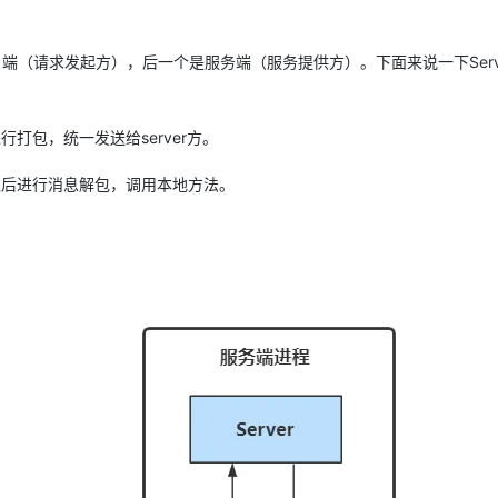
AI 应用
10分钟微调：让0.6B模型媲美235B模
多模态数据信
客户端（请求发起方），后一个是服务端（服务提供方）。下面来说一下Server
型
依托云原生高可用架构,实现Dify私有化部署
用1%尺寸在特定领域达到大模型90%以上效果
一个 AI 助手
超强辅助，Bol
打包，统一发送给server方。
即刻拥有 DeepSeek-R1 满血版
在企业官网、通讯软件中为客户提供 AI 客服
多种方案随心选，轻松解锁专属 DeepSeek
据之后进行消息解包，调用本地方法。