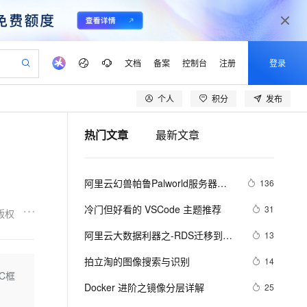
文档
备案
控制台
注册
登录
个人
积分
发布
验
作计划
器
AI 活动
专业服务
服务伙伴合作计划
开发者社区
加入我们
产品动态
服务平台百炼
阿里云 OPC 创新助力计划
热门文章
最新文章
一站式生成采购清单，支持单品或批量购买
可编辑精美 PPT 文稿
S产品伙伴计划（繁花）
峰会
CS
造的大模型服务与应用开发平台
Agency Agents：拥有专属领域专家
AI 生产力先锋
Al MaaS 服务伙伴赋能合作
域名
博文
Careers
PolarDB Agentic Database
至高可申请百万元
 轻松生成专业的 PPT
开启高性价比 AI 编程新体验
弹性可伸缩的云计算服务
先锋实践拓展 AI 生产力的边界
发布
多领域专家智能体,一键组建 AI 虚拟交付团队
Token 补贴，五大权
计划
海大会
伙伴信用分合作计划
商标
问答
社会招聘
阿里云幻兽帕鲁Palworld服务器配
136
益加速 OPC 成功
帕鲁游戏服务器
SS
HappyHorse 打造一站式影视创作平台
飞天发布时刻
HOT
秒悟 Meoo CLI 支持一键部
划
备案
电子书
校园招聘
置及价格整理（2024年版）
联机服务器，轻松开启游戏
视频创作，一键激活电商全链路生产力
稳定、安全、高性价比、高性能的云存储服务
所见，即是所愿
署项目至阿里云账号
可视化编排打通从文字构思到成片全链路闭环
更多支持
冷门但好看的 VSCode 主题推荐
31
版权
划
公司注册
镜像站
视频生成
语音识别与合成
 智能体与工作流应用
漫剧工坊：一站式动画创作平台
AI 实训营
Flink OSS 支持
阿里云大数据利器之-RDS迁移到
13
合作伙伴培训与认证
划
上云迁移
站生成，高效打造优质广告素材
全接入的云上超级电脑
通过阿里云百炼高效搭建AI应用,助力高效开发
快速生产连贯的高质量长漫剧
从基础到进阶，Agent 创客手把手教你
AssumeRole 角色自定义
Maxcompute实现动态分区
lScope
我要反馈
e-1.1-T2V
Qwen3-TTS-Flash
拍立淘的图像搜索与识别
14
查询合作伙伴
n Alibaba Cloud ISV 合作
代维服务
建企业门户网站
10 分钟搭建微信、支付宝小程序
C框
百炼 Qwen3.7-Flash 系列模
畅细腻的高质量视频
离线语音合成大模型，多语言方言自适应，低延迟高稳定
创新加速
Docker 进阶之镜像分层详解
ope
登录合作伙伴管理后台
25
我要建议
站，无忧落地极速上线
以可视化方式快速构建移动和 PC 门户网站
国内短信简单易用，安全可靠，秒级触达，全球覆盖200+国家和地区。
高效部署网站，快速应用到小程序
型发布