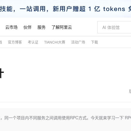
云市场
伙伴
服务
了解阿里云
践
官方博客
考认证
TIANCHI大赛
活动广场
下载
AI 特惠
数据与 API
成为产品伙伴
企业增值服务
最佳实践
价格计算器
AI 场景体
基础软件
产品伙伴合
阿里云认证
市场活动
配置报价
大模型
自助选配和估算价格
步到位
智启 AI 普惠权益
产品生态集成认证中心
企业支持计划
云上春晚
域名与网站
Qwen Audio：打造专属 AI 语音助手
千问官方 MaaS 平台，为开发者和 Agent 而生，新用户赠送 1 亿 + tokens 额度
一句话生成原生
AI Coding
阿里云Maa
2026 阿里云
云服务器 E
为企业打
数据集
Windows
大模型认证
模型
NEW
NEW
计
格式还原
值低价云产品抢先购
至高享 1亿+免费 tokens，加速 Al 应用落地
提供智能易用的域名与建站服务
Qwen-Audio-3.0-Realtime 端到端实时语音角色扮演
输入一句话想法,
智能编程，一键
安全可靠、
产品生态伙伴
专家技术服务
云上奥运之旅
弹性计算合作
阿里云中企出
手机三要素
宝塔 Linux
全部认证
价格优势
开源旗舰模型
即刻拥有 DeepSeek-V4-Pro
阿里云 OPC 创新助力计划
千问大模型
一键部署幻兽
AI 电商营销
对象存储 O
大模型
产品生态伙伴工作台
企业增值服务台
云栖战略参考
云存储合作计
云栖大会
身份实名认证
CentOS
训练营
推动算力普惠，释放技术红利
最高返9万
真正可用的 1M 上下文,一次完成代码全链路开发
快速构建应用程序和网站，即刻迈出上云第一步
轻松解锁专属 DeepSeek-V4-Pro
至高百万元 Token 补贴，加速一人公司成长
多元化、高性能、安全可靠的大模型服务
一键购买专属
从图文生成到
云上的中国
数据库合作计
活动全景
短信
Docker
图片和
自进化智能体
5 分钟轻松部署专属 QwenPaw
Token Plan 模型订阅计划
数字证书管理服务（原SSL证书）
高效搭建 AI
AI 广告创作
无影云电脑
企业成长
NEW
HOT
信息公告
看见新力量
云网络合作计
OCR 文字识别
JAVA
越聪明
证享300元代金券
全托管，含MySQL、PostgreSQL、SQL Server、MariaDB多引擎
Qwen3.8-Max 首发尝鲜，限时加量 10 倍，夜间低至2折
实现全站 HTTPS，呈现可信的 Web 访问
从聊天伙伴进化为能主动干活的本地数字员工
图文、视频一
随时随地安
魔搭 Mode
Kimi-K3
HappyHors
NEW
loud
服务实践
官网公告
金融模力时刻
Salesforce O
版
发票查验
全能环境
Claude Code + GStack 打造工程团队
千问办公，限时限量积分加倍
Qoder
低代码高效构
AI 建站
短信服务
方式，同一个项目内不同服务之间调用使用RPC方式。今天就来学习一下`RP
型
NEW
作计划
Kimi 最新旗舰模型，长程编程与推理利器
让文字生成流
计划
创新中心
魔搭 ModelSc
健康状态
理服务
让AI从“聊天伙伴”进化为能干活的“数字员工”
安装技能 GStack，拥有专属 AI 工程团队
你的AI工作搭子，覆盖日常办公高频场景
面向真实软件的智能体编程平台
0 代码专业建
。
客户案例
天气预报查询
操作系统
态合作计划