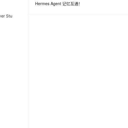
Hermes Agent 记忆互通！
息提取
与 AI 智能体进行实时音视频通话
 Stu
从文本、图片、视频中提取结构化的属性信息
构建支持视频理解的 AI 音视频实时通话应用
t.diy 一步搞定创意建站
构建大模型应用的安全防护体系
通过自然语言交互简化开发流程,全栈开发支持
通过阿里云安全产品对 AI 应用进行安全防护