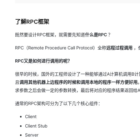
存储
天池大赛
Qwen3.7-Plus
云解析DNS
解决方案免费试用 新老
电子合同
最高领取价值200元试用
能看、能想、能动手的多模
安全
网络与CDN
AI 算法大赛
畅捷通
了解RPC框架
大数据开发治理平台 Data
AI 产品 免费试用
网络
安全
云开发大赛
Qwen3-VL-Plus
Tableau 订阅
1亿+ 大模型 tokens 和 
既然要设计RPC框架，就需要先知道
什么是RPC
？
可观测
入门学习赛
中间件
AI空中课堂在线直播课
云防火墙
140+云产品 免费试用
RPC（Remote Procedure Call Protocol）全称
远程过程调用
，
上云与迁云
云原生的云上边界网络安全
产品新客免费试用，最长1
数据库
生态解决方案
大模型服务
RPC又是如何进行调用的呢？
企业出海
大模型ACA认证体验
大数据计算
助力企业全员 AI 认知与能
行业生态解决方案
千问AI平台-Token Plan
很早的时候，国外的工程师设计了一种能够通过A计算机调用B
政企业务
媒体服务
开发者生态解决方案
且
调用其他机器上边程序的时候和调用本地的程序一样方便好用
企业服务与云通信
求参数之后会做一定的参数转换，最后将对应的程序结果返回给A
千问AI平台-模型体验
AI 开发和 AI 应用解决
在线体验全尺寸、多种模态
域名与网站
通常的RPC架构可分为了以下几个核心组件：
Happy 系列大模型
终端用户计算
Client
Client Stub
Serverless
Server
开发工具