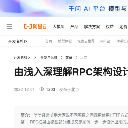
大模型
产品
解决方案
权益
定价
开发者社区
首页
模型体验
探索云世界
问产品
动手实
大模型
产品
解决方案
权益
定价
云市场
伙伴
服务
了解阿里云
精选产品
精选解决方案
普惠上云
产品定价
精选商城
成为销售伙伴
售前咨询
为什么选择阿里云
千问AI平台
开发者社区
开发与运维
文章
正文
了解云产品的定价详情
大模型服务平台百炼
睿译宝，AI翻译排版一
普惠上云 官方力荐
分销伙伴
在线服务
网站建设
什么是云计算
大
由浅入深理解RPC架构设
大模型服务与应用平台
上传文档即自动完成翻译和
云服务器38元/年起，超
咨询伙伴
多端小程序
技术领先
云上成本管理
售后服务
轻量应用服务器
GLM-5.2：长任务时代
官方推荐返现计划
大模型
精选产品
精选解决方案
Salesforce 国际版订阅
稳定可靠
管理和优化成本
推荐新用户得奖励，单订单
销售伙伴合作计划
2022-12-01
1203
发布于北京
自助服务
友盟天域
安全合规
人工智能与机器学习
AI
文本生成
云数据库 RDS
Hermes Agent，打造
云工开物
无影生态合作计划
在线服务
观测云
分析师报告
自主进化，持久记忆，越用
高校专属算力普惠，学生认
计算
互联网应用开发
Qwen3.8-Max
HOT
Salesforce On Alibaba C
工单服务
Tuya 物联网平台阿里云
研究报告与白皮书
人工智能平台 PAI
快速拥有专属 OpenClaw
简介：
🌴🌴经常听到大家说不同项目之间调用使用HTTP
大模
Consulting Partner 合
大数据
容器
智能体时代全能旗舰模型
免费试用
短信专区
一站式AI开发、训练和推
架`，RPC框架由哪些部分组成又是如何一步一步设计出来的
蓝凌 OA
AI 大模型销售与服务生
现代化应用