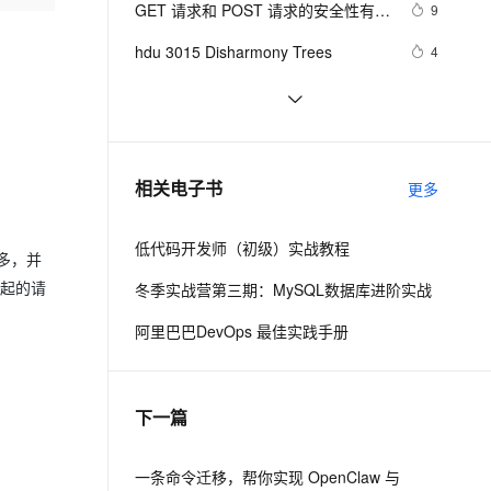
安全
GET 请求和 POST 请求的安全性有何
我要投诉
e-1.1-I2V
Cosyvoice-V3-Flash
9
PolarDB
上云场景组合购
伴
Qoder CN V1.7.0 发布
区别？
漫剧创作，剧本、分镜、视频高效生成
100%兼容MySQL、PostgreSQL，兼容Oracle，支持集中和分布式
覆盖90%+业务场景，专享组合折扣价
畅自然，细节丰富
高表现力语音合成大模型，语音克隆听感自然
VPN
hdu 3015 Disharmony Trees
4
ernetes 版 ACK
云聚AI 严选权益
云安全中心 AI BAS 智能自动
SSL 证书
perl--CGI编程之Apache服务器安装配
1
2V
Fun-ASR
，一键激活高效办公新体验
理容器应用的 K8s 服务
精选AI产品，从模型到应用全链提效
化模拟渗透攻击产品发布
置
文戏情感细腻自然，动作戏激烈拳拳到肉，实现更强表演能力
支持中英文自由切换，具备更强的噪声鲁棒性
堡垒机
如何绑定多个action到一个slot
7
AI 用量加速计划
DataWorks ChatBI 会话支持
防火墙
、识别商机，让客服更高效、服务更出色。
结构struct(值类型)在实际应用要注意
新老同享，达量后返
上传临时文件分析
7
相关电子书
更多
的二点:
主机安全
应用
低代码开发师（初级）实战教程
千问办公
NEW
多，并
AI 应用及服务市场
的智能体编程平台
一站式AI生产力平台
发起的请
冬季实战营第三期：MySQL数据库进阶实战
AI 应用
伶鹊
阿里巴巴DevOps 最佳实践手册
企业级人与Agent协作平台，接入和调度多个数字员工
智能客服平台，对话机器人、对话分析、智能外呼
大模型
大模型服务平台百炼 - 全妙
自然语言处理
下一篇
应用创作平台
多模态内容创作工具，已接入 DeepSeek
数据标注
机器学习
一条命令迁移，帮你实现 OpenClaw 与