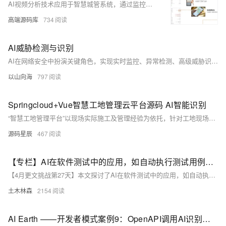
AI视频分析技术应用于智慧城管系统，通过监控摄像头实时识别违法行为，如违规摆摊、垃圾、违章停车等，实现非现场执法和预警。算法平台检测街面秩序（出店、游商、机动车、占道）和市容环境（垃圾、晾晒、垃圾桶、路面不洁、漂浮物、乱堆物料），助力及时处理问题，提升城市管理效率。
高端源码库
734
AI威胁检测与识别
AI在网络安全中扮演关键角色，实现实时监控、异常检测、高级威胁识别和自动化响应。通过机器学习和深度学习，AI能分析大量数据，预测攻击，智能支持决策，并评估风险。然而，随着攻击手段进化，AI系统的抗攻击性研究和持续升级至关重要。
以山向海
797
Springcloud+Vue智慧工地管理云平台源码 AI智能识别
“智慧工地管理平台”以现场实际施工及管理经验为依托，针对工地现场痛点，能在工地落地实施的模块化、一体化综合管理平台。为建筑公司、地产公司、监管单位租赁企业、设备生产厂提供了完整的数据接入和管理服务。
源码星辰
467
【专栏】AI在软件测试中的应用，如自动执行测试用例、识别缺陷和优化测试设计
【4月更文挑战第27天】本文探讨了AI在软件测试中的应用，如自动执行测试用例、识别缺陷和优化测试设计。AI辅助工具利用机器学习、自然语言处理和图像识别提高效率，但面临数据质量、模型解释性、维护更新及安全性挑战。未来，AI将更注重用户体验，提升透明度，并在保护隐私的同时，通过联邦学习等技术共享知识。AI在软件测试领域的前景广阔，但需解决现有挑战。
土木林森
2154
AI Earth ——开发者模式案例9：OpenAPI调用AI识别能力