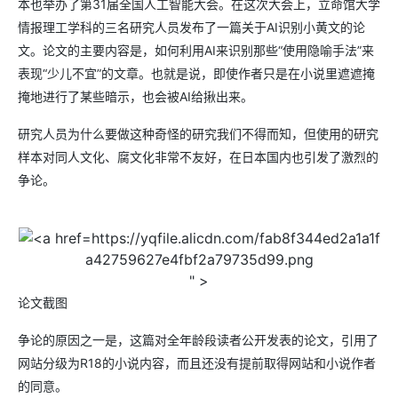
本也举办了第31届全国人工智能大会。在这次大会上，立命馆大学
情报理工学科的三名研究人员发布了一篇关于AI识别小黄文的论
文。论文的主要内容是，如何利用AI来识别那些“使用隐喻手法”来
表现“少儿不宜”的文章。也就是说，即使作者只是在小说里遮遮掩
掩地进行了某些暗示，也会被AI给揪出来。
研究人员为什么要做这种奇怪的研究我们不得而知，但使用的研究
样本对同人文化、腐文化非常不友好，在日本国内也引发了激烈的
争论。
https://yqfile.alicdn.com/fab8f344ed2a1a1f
a42759627e4fbf2a79735d99.png
" >
论文截图
争论的原因之一是，这篇对全年龄段读者公开发表的论文，引用了
网站分级为R18的小说内容，而且还没有提前取得网站和小说作者
的同意。