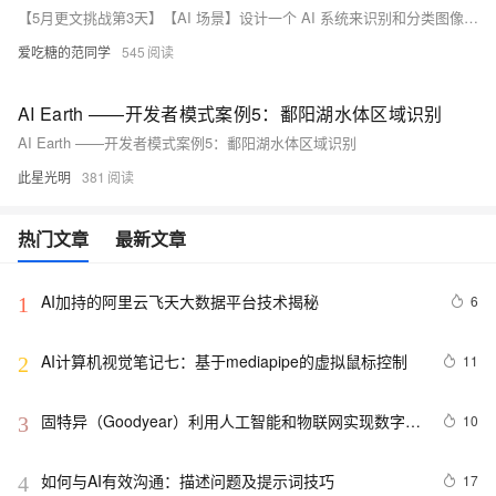
【5月更文挑战第3天】【AI 场景】设计一个 AI 系统来识别和分类图像中的对象
爱吃糖的范同学
545
AI Earth ——开发者模式案例5：鄱阳湖水体区域识别
AI Earth ——开发者模式案例5：鄱阳湖水体区域识别
此星光明
381
热门文章
最新文章
AI加持的阿里云飞天大数据平台技术揭秘
6
1
AI计算机视觉笔记七：基于mediapipe的虚拟鼠标控制
11
2
固特异（Goodyear）利用人工智能和物联网实现数字化
10
3
转型的惊人方式
如何与AI有效沟通：描述问题及提示词技巧
17
4