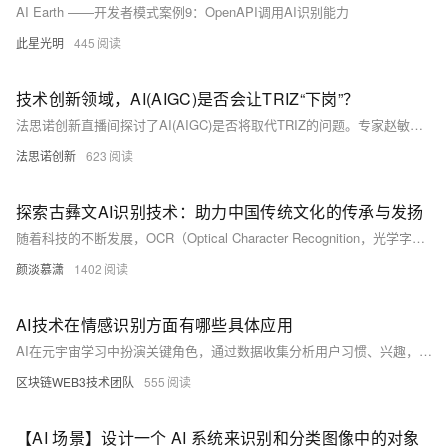
AI Earth ——开发者模式案例9：OpenAPI调用AI识别能力
此星光明
445
技术创新领域，AI(AIGC)是否会让TRIZ“下岗”？
法思诺创新直播间探讨了AI(AIGC)是否将取代TRIZ的问题。专家赵敏认为，AI与TRIZ在技术创新领域具有互补性，结合两者更务实。TRIZ提供结构化分析框架，AI加速数据处理和方案生成。DeepSeek、Gemini等AI也指出，二者各有优劣，应在复杂创新中协同使用。企业应建立双轨知识库，重构人机混合创新流程，实现全面升级。结论显示，AI与TRIZ互补远超竞争，结合二者是未来技术创新的关键。
法思诺创新
623
探索古彝文AI识别技术：助力中国传统文化的传承与发扬
随着科技的不断发展，OCR（Optical Character Recognition，光学字符识别）技术在各个领域得到了广泛应用。 近年来，古彝文作为一种具有悠久历史和独特魅力的文字，逐渐受到了学者们的关注。探索古彝文识别OCR技术，不仅有助于挖掘、整理和传承中国传统文化，还能为现代科技与文化的交流搭建桥梁。
颜淡慕潇
1402
AI技术在情感识别方面有哪些具体应用
AI在元宇宙学习中扮演关键角色，通过数据收集分析用户习惯、兴趣，提供个性化推荐。情感识别调整教学策略，智能评估反馈学习效果，实时互动解答问题，自适应学习系统匹配个体需求。同时，注重隐私安全保护，打造高效、精准、个性化的学习环境。
区块链WEB3技术团队
555
【AI 场景】设计一个 AI 系统来识别和分类图像中的对象