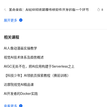
革命来临：AI如何彻底颠覆传统软件开发的每一个环节
8
5
89.4K star！这个开源LLM应用开发平台，让你轻松构建
10
6
AI工作流！
【AI系统】LLVM 架构设计和原理
14
7
相关课程
AI人像动漫画实操教学
【AI系统】AI系统概述与设计目标
12
8
视觉AI技术体系及趋势概述
CVPR 2022 | 高质量捕捉人物动作，网易互娱AI Lab提出
7
9
AIGC无处不在，把AI应用构建于Serverless之上
高效视频动捕技术
视觉AI五天训练营教程 Day 1
2
10
【科技少年】AI领航员探索教程（赛前训练）
达摩院视觉AI精品课
AI开发者的Docker实践
查看更多