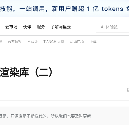
云市场
伙伴
服务
了解阿里云
践
官方博客
考认证
TIANCHI大赛
活动广场
下载
AI 特惠
数据与 API
成为产品伙伴
企业增值服务
最佳实践
价格计算器
AI 场景体
基础软件
产品伙伴合
阿里云认证
市场活动
配置报价
大模型
自助选配和估算价格
新方式
睿译宝，AI翻译排版一步到位
智启 AI 普惠权益
产品生态集成认证中心
企业支持计划
云上春晚
域名与网站
千问官方 MaaS 平台，为开发者和 Agent 而生，新用户赠送 1 亿 + tokens 额度
Qwen Aud
AI Coding
阿里云Maa
2026 阿里云
云服务器 E
为企业打
数据集
Windows
大模型认证
模型
NEW
NEW
动画渲染库（二）
交付可用成果
值低价云产品抢先购
上传文档即自动完成翻译和格式还原
至高享 1亿+免费 tokens，加速 Al 应用落地
提供智能易用的域名与建站服务
智能编程，一键
安全可靠、
产品生态伙伴
专家技术服务
云上奥运之旅
弹性计算合作
阿里云中企出
手机三要素
宝塔 Linux
全部认证
价格优势
有专属领域专家
GLM-5.2：长任务时代开源旗舰模型
阿里云 OPC 创新助力计划
千问大模型
即刻拥有 DeepS
AI 电商营销
对象存储 O
大模型
产品生态伙伴工作台
企业增值服务台
云栖战略参考
云存储合作计
云栖大会
身份实名认证
CentOS
训练营
推动算力普惠，释放技术红利
最高返9万
多领域专家智能体,一键组建 AI 虚拟交付团队
快速构建应用程序和网站，即刻迈出上云第一步
至高百万元 Token 补贴，加速一人公司成长
多元化、高性能、安全可靠的大模型服务
真正可用的 1M 上下文,一次完成代码全链路开发
轻松解锁专属 Dee
从图文生成到
云上的中国
数据库合作计
活动全景
短信
Docker
图片和
站式影视创作平台
Hermes Agent，打造自进化智能体
Token Plan 模型订阅计划
数字证书管理服务（原SSL证书）
5 分钟轻松部署
AI 广告创作
无影云电脑
企业成长
NEW
信息公告
看见新力量
云网络合作计
OCR 文字识别
JAVA
证享300元代金券
可视化编排打通从文字构思到成片全链路闭环
全托管，含MySQL、PostgreSQL、SQL Server、MariaDB多引擎
自主进化，持久记忆，越用越聪明
Qwen3.8-Max 首发尝鲜，限时加量 10 倍，夜间低至2折
实现全站HTTPS，呈现可信的WEB访问
图文、视频一
随时随地安
魔搭 Mode
Kimi-K3
HappyHors
NEW
loud
服务实践
官网公告
金融模力时刻
Salesforce O
版
发票查验
全能环境
Claude Code + GStack 打造工程团队
千问办公，限时限量积分加倍
Qoder
低代码高效构
AI 建站
短信服务
tudio但是，开源库是不断迭代的，所以我们也要及时更新
型
NEW
作计划
Kimi 最新旗舰模型，长程编程与推理利器
让文字生成流
计划
创新中心
魔搭 ModelSc
健康状态
理服务
让AI从“聊天伙伴”进化为能干活的“数字员工”
安装技能 GStack，拥有专属 AI 工程团队
你的AI工作搭子，覆盖日常办公高频场景
面向真实软件的智能体编程平台
0 代码专业建
客户案例
天气预报查询
操作系统
态合作计划