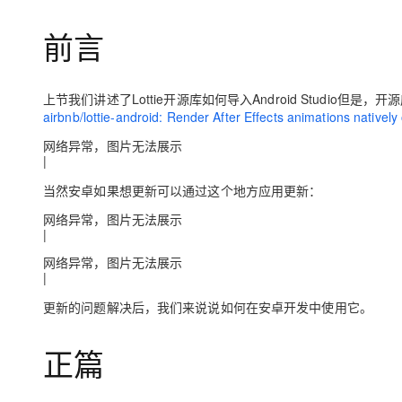
存储
天池大赛
Qwen3.7-Plus
云解析DNS
解决方案免费试用 新老
电子合同
前言
最高领取价值200元试用
能看、能想、能动手的多模
安全
网络与CDN
AI 算法大赛
畅捷通
大数据开发治理平台 Data
AI 产品 免费试用
网络
安全
云开发大赛
Qwen3-VL-Plus
Tableau 订阅
1亿+ 大模型 tokens 和 
上节我们讲述了Lottie开源库如何导入Android Studi
可观测
入门学习赛
中间件
AI空中课堂在线直播课
airbnb/lottie-android: Render After Effects animations native
云防火墙
140+云产品 免费试用
上云与迁云
云原生的云上边界网络安全
产品新客免费试用，最长1
网络异常，图片无法展示
数据库
|
生态解决方案
大模型服务
企业出海
大模型ACA认证体验
大数据计算
当然安卓如果想更新可以通过这个地方应用更新：
助力企业全员 AI 认知与能
行业生态解决方案
千问AI平台-Token Plan
政企业务
网络异常，图片无法展示
媒体服务
|
开发者生态解决方案
企业服务与云通信
网络异常，图片无法展示
千问AI平台-模型体验
AI 开发和 AI 应用解决
|
在线体验全尺寸、多种模态
域名与网站
更新的问题解决后，我们来说说如何在安卓开发中使用它。
Happy 系列大模型
终端用户计算
正篇
Serverless
开发工具