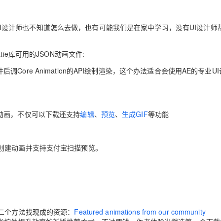
可能UI设计师也不知道怎么去做，也有可能我们是在家中学习，没有UI设计师
ie库可用的JSON动画文件:
件后调Core Animation的API绘制渲染，这个办法适合会使用AE的专业U
动画，不仅可以下载还支持
编辑
、
预览
、
生成GIF
等功能
创建动画并支持支付宝扫描预览。
二个方法找现成的资源：
Featured animations from our community