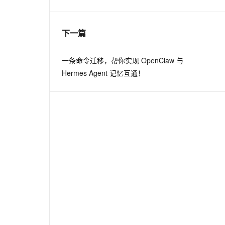
息提取
与 AI 智能体进行实时音视频通话
下一篇
从文本、图片、视频中提取结构化的属性信息
构建支持视频理解的 AI 音视频实时通话应用
t.diy 一步搞定创意建站
构建大模型应用的安全防护体系
一条命令迁移，帮你实现 OpenClaw 与
通过自然语言交互简化开发流程,全栈开发支持
通过阿里云安全产品对 AI 应用进行安全防护
Hermes Agent 记忆互通！
：