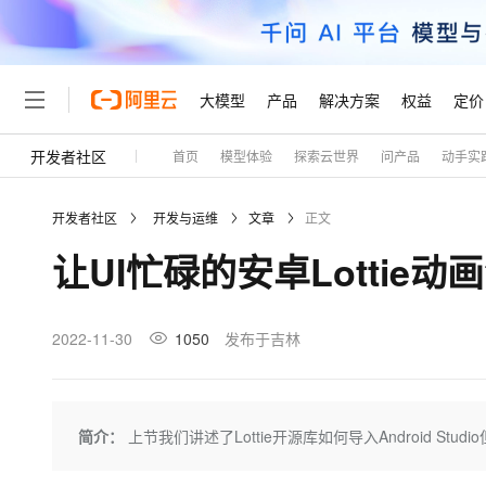
大模型
产品
解决方案
权益
定价
开发者社区
首页
模型体验
探索云世界
问产品
动手实
大模型
产品
解决方案
权益
定价
云市场
伙伴
服务
了解阿里云
精选产品
精选解决方案
普惠上云
产品定价
精选商城
成为销售伙伴
售前咨询
为什么选择阿里云
千问AI平台
开发者社区
开发与运维
文章
正文
了解云产品的定价详情
大模型服务平台百炼
千问办公，解锁你的工作
普惠上云 官方力荐
分销伙伴
在线服务
网站建设
什么是云计算
大
让UI忙碌的安卓Lottie
大模型服务与应用平台
企业级Agent产品，直接
云服务器38元/年起，超
咨询伙伴
多端小程序
技术领先
云上成本管理
售后服务
轻量应用服务器
Agency Agents：拥
官方推荐返现计划
大模型
精选产品
精选解决方案
Salesforce 国际版订阅
稳定可靠
管理和优化成本
推荐新用户得奖励，单订单
销售伙伴合作计划
2022-11-30
1050
发布于吉林
自助服务
友盟天域
安全合规
人工智能与机器学习
AI
文本生成
云数据库 RDS
HappyHorse 打造一
云工开物
无影生态合作计划
在线服务
观测云
分析师报告
高校专属算力普惠，学生认
计算
互联网应用开发
Qwen3.8-Max
HOT
Salesforce On Alibaba C
工单服务
Tuya 物联网平台阿里云
研究报告与白皮书
人工智能平台 PAI
快速拥有专属 OpenClaw
简介：
上节我们讲述了Lottie开源库如何导入Android S
大模
Consulting Partner 合
大数据
容器
智能体时代全能旗舰模型
免费试用
短信专区
一站式AI开发、训练和推
蓝凌 OA
AI 大模型销售与服务生
现代化应用