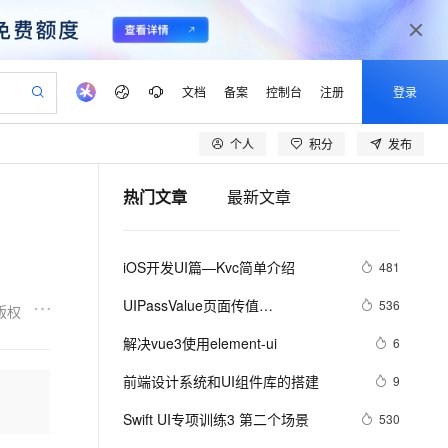
文档
备案
控制台
注册
登录
个人
积分
发布
验
作计划
器
AI 活动
专业服务
服务伙伴合作计划
开发者社区
加入我们
产品动态
服务平台百炼
阿里云 OPC 创新助力计划
热门文章
最新文章
一站式生成采购清单，支持单品或批量购买
io：打造专属 AI 语音助手
S产品伙伴计划（繁花）
峰会
CS
造的大模型服务与应用开发平台
一句话生成原生可编辑精美 PPT 文稿
AI 生产力先锋
Al MaaS 服务伙伴赋能合作
域名
博文
Careers
至高可申请百万元
Qwen3.8-Max 模型上线
开启高性价比 AI 编程新体验
弹性可伸缩的云计算服务
Qwen-Audio-3.0-Realtime 端到端实时语音角色扮演
输入一句话想法, 轻松生成专业的 PPT
先锋实践拓展 AI 生产力的边界
Token 补贴，五大权
计划
海大会
伙伴信用分合作计划
商标
问答
社会招聘
iOS开发UI篇—Kvc简单介绍
481
益加速 OPC 成功
eek-V4-Pro
SS
一键部署幻兽帕鲁游戏服务器
飞天发布时刻
HOT
Open Search 向量检索版支
划
备案
电子书
校园招聘
pSeek-V4-Pro
视频创作，一键激活电商全链路生产力
稳定、安全、高性价比、高性能的云存储服务
一键购买专属联机服务器，轻松开启游戏
所见，即是所愿
持视频检索 Pipeline 功能
更多支持
UIPassValue页面传值
536
版权
划
公司注册
镜像站
视频生成
语音识别与合成
&amp;nbsp;UI_08（下）
专属 QwenPaw
漫剧工坊：一站式动画创作平台
AI 实训营
HOT
应用身份服务 (IDaaS)
解决vue3使用element-ui
6
合作伙伴培训与认证
划
上云迁移
站生成，高效打造优质广告素材
全接入的云上超级电脑
从聊天伙伴进化为能主动干活的本地数字员工
快速生产连贯的高质量长漫剧
从基础到进阶，Agent 创客手把手教你
OpenClaw 管理能力上线
lScope
我要反馈
e-1.1-T2V
Qwen3-TTS-Flash
前端设计系统和UI组件库的搭建
9
查询合作伙伴
n Alibaba Cloud ISV 合作
代维服务
建企业门户网站
10 分钟搭建微信、支付宝小程序
MaxCompute MaxFrame 提
畅细腻的高质量视频
离线语音合成大模型，多语言方言自适应，低延迟高稳定
创新加速
Swift UI专项训练3 第二个场景
ope
登录合作伙伴管理后台
530
我要建议
站，无忧落地极速上线
以可视化方式快速构建移动和 PC 门户网站
国内短信简单易用，安全可靠，秒级触达，全球覆盖200+国家和地区。
高效部署网站，快速应用到小程序
供自动弹性内存功能