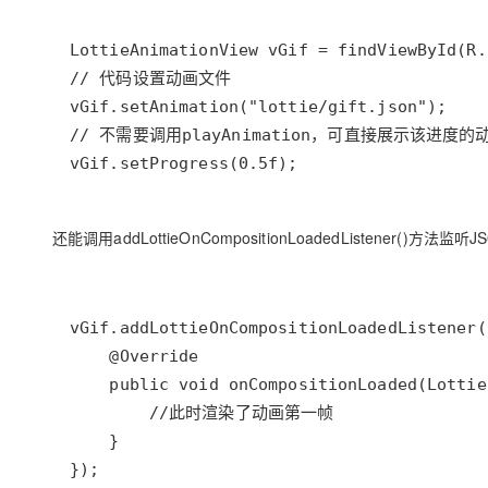
vGif.setProgress(0.5f);
还能调用addLottieOnCompositionLoadedListener
});