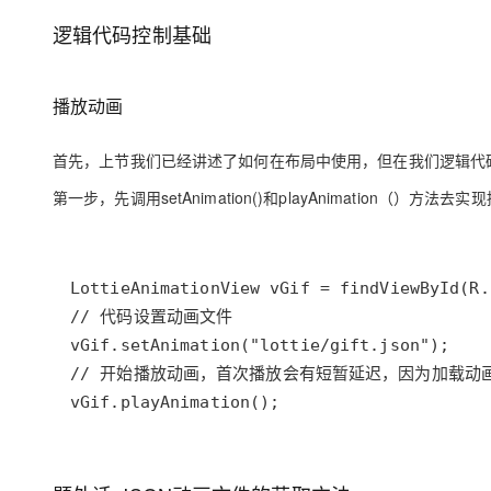
大模型解决方案
逻辑代码控制基础
迁移与运维管理
快速部署 Dify，高效搭建 
专有云
播放动画
10 分钟在聊天系统中增加
首先，上节我们已经讲述了如何在布局中使用，但在我们逻辑代码
第一步，先调用setAnimation()和playAnimation（）方法
vGif.playAnimation();