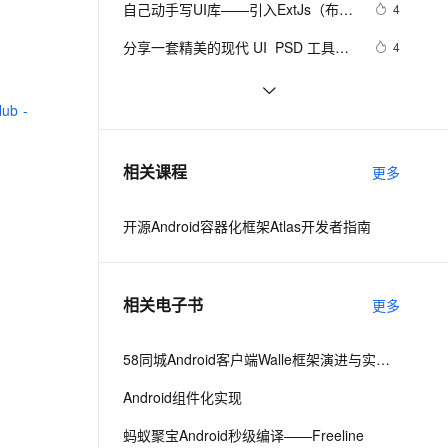
安全
自己动手写UI库——引入ExtJs（布
我要投诉
e-1.1-I2V
Cosyvoice-V3-Flash
4
PolarDB
上云场景组合购
Milvus 弹性伸缩功能新增节
伴
局）
漫剧创作，剧本、分镜、视频高效生成
100%兼容MySQL、PostgreSQL，兼容Oracle，支持集中和分布式
覆盖90%+业务场景，专享组合折扣价
点支持范围
畅自然，细节丰富
高表现力语音合成大模型，语音克隆听感自然
VPN
分享一套精美的现代 UI  PSD 工具包
4
【免费下载】
ernetes 版 ACK
云聚AI 严选权益
AI 原生数据库服务发布
SSL 证书
element-ui：el-dialog遮罩层变黑
10
2V
Fun-ASR
，一键激活高效办公新体验
理容器应用的 K8s 服务
精选AI产品，从模型到应用全链提效
Agent 数据网关
Hub -
文戏情感细腻自然，动作戏激烈拳拳到肉，实现更强表演能力
支持中英文自由切换，具备更强的噪声鲁棒性
堡垒机
unity-2D游戏官方案例--带视频案例
9
AI 用量加速计划
云原生数据库 PolarDB
（1）（层级渲染，物理碰撞，粒子动
防火墙
、识别商机，让客服更高效、服务更出色。
iOS开发UI篇—无限轮播（功能完善）
新老同享，达量后返
Agentic Database 发布
3
相关课程
画，UI等多位基础一体化）
更多
主机安全
应用
开源Android容器化框架Atlas开发者指南
千问办公
NEW
AI 应用及服务市场
的智能体编程平台
一站式AI生产力平台
AI 应用
伶鹊
相关电子书
更多
企业级人与Agent协作平台，接入和调度多个数字员工
智能客服平台，对话机器人、对话分析、智能外呼
大模型
大模型服务平台百炼 - 全妙
58同城Android客户端Walle框架演进与实践之路
自然语言处理
应用创作平台
多模态内容创作工具，已接入 DeepSeek
Android组件化实现
数据标注
机器学习
蚂蚁聚宝Android秒级编译——Freeline