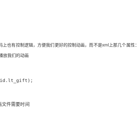
AI 应用
10分钟微调：让0.6B模型媲美235B模
多模态数据信
型
依托云原生高可用架构,实现Dify私有化部署
用1%尺寸在特定领域达到大模型90%以上效果
一个 AI 助手
超强辅助，Bol
即刻拥有 DeepSeek-R1 满血版
在企业官网、通讯软件中为客户提供 AI 客服
上也有控制逻辑，方便我们更好的控制动画，而不是xml上那几个属性
多种方案随心选，轻松解锁专属 DeepSeek
去实现播放我们的动画