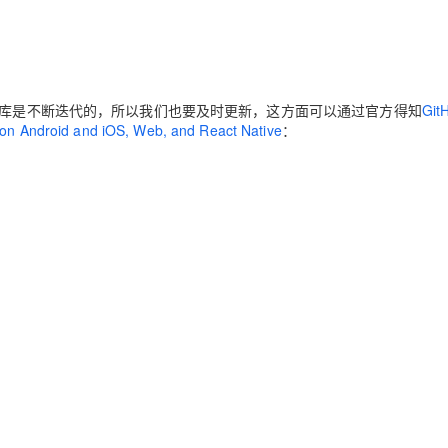
Deepseek-v4-pro
HappyHors
同享
万小智 AI 建站低至 15元/月
Qoder CN
AI 短剧/漫剧
云原生数据库 
快递物流查询
WordPress
成为服务伙
高校合作
点，立即开启云上创新
覆盖公网/内网、递归/权威、移动APP等全场景解析服务
送.CN域名，送备案服务码
基于千问大模型等，支持代码智能生成、研发智能问答
AI助力短剧
态智能体模型
旗舰 MoE 大模型，百万上下文与顶尖推理能力
图生视频，流
Ubuntu
服务生态伙伴
云工开物
企业应用
Works
Night Plan 支持 Qwen 3.8-Max
云原生大数据计算服务 MaxCompute
AI 办公
容器服务 Kub
NEW
GLM-5.2
Wan2.7-T
Red Hat
30+ 款产品免费体验
Data Agent 驱动的一站式 Data+AI 开发治理平台
夜间 5 折，Qwen/Meoo/TokenPlan 客户专享
面向分析的企业级SaaS模式云数据仓库
AI智能应用
提供一站式管
科研合作
o但是，开源库是不断迭代的，所以我们也要及时更新，这方面可以通过官方得知
Git
视觉 Coding、空间感知、多模态思考等全面升级
1M上下文，专为长程任务能力而生
ERP
堂（旗舰版）
SUSE
ly on Android and iOS, Web, and React Native
：
智能客服
CRM
防护产品
2个月
自动承接线索
建站小程序
OA 办公系统
AI 应用构建
大模型原生
力提升
财税管理
模板建站
Qoder
大模型服务平台百炼-应用模版
HOT
NEW
面向真实软件
个人版上线、团队版降价；千问3.8-Max首发发尝鲜
丰富多元化的应用模版和解决方案
400电话
定制建站
万有无界
大模型服务平台百炼-智能体
方案
广告营销
模板小程序
的模型效果
灵活可视化地构建企业级 Agent
定制小程序
秒悟
人工智能平台 PAI
APP 开发
云端极速 AI 
新一代 AI 视频生成模型，深度适配广告营销等场景
AI Native 的算法工程平台，一站式完成建模、训练、推理服务部署
建站系统