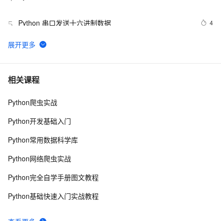
Python 串口发送十六进制数据
4
5
python join 和 split的常用使用方法
567
6
python 模块初始
643
7
相关课程
Python爬虫实战
python中使用and和or来实现其它语言中的?号表达式
578
8
Python开发基础入门
python网络编程初级
488
9
Python常用数据科学库
Python PIL远程命令执行漏洞复现(CVE-2017-8291 
7
10
Python网络爬虫实战
CVE-2017-8291)
Python完全自学手册图文教程
Python基础快速入门实战教程