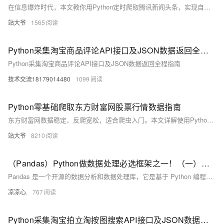
在信息爆炸时代，本文教你用Python定时爬取腾讯新闻头条，实现自动化监控。涵盖请求、解析、存储、去重、代理及异常通知，助你构建高效新闻采集系统，适用于金融、电商、媒体等场景。（238字）
站大爷
1565
Python采集淘宝商品评论API接口及JSON数据返回全程指南
Python采集淘宝商品评论API接口及JSON数据返回全程指南
技术交流18179014480
1099
Python零基础爬取东方财富网股票行情数据指南
东方财富网数据稳定、反爬宽松，适合爬虫入门。本文详解使用Python抓取股票行情数据，涵盖请求发送、HTML解析、动态加载处理、代理IP切换及数据可视化，助你快速掌握金融数据爬取技能。
站大爷
8210
（Pandas）Python做数据处理必选框架之一！（一）：介绍Pandas中的两个数据结构；刨析Series：如何访问数据；数据去重、取众数、总和、标准差、方差、平均值等；判断缺失值、获取索引...
Pandas 是一个开源的数据分析和数据处理库，它是基于 Python 编程语言的。 Pandas 提供了易于使用的数据结构和数据分析工具，特别适用于处理结构化数据，如表格型数据（类似于Excel表格）。 Pandas 是数据科学和分析领域中常用的工具之一，它使得用户能够轻松地从各种数据源中导入数据，并对数据进行高效的操作和分析。 Pandas 主要引入了两种新的数据结构：Series 和 DataFrame。
凉凉心.
767
Python采集淘宝拍立淘按图搜索API接口及JSON数据返回全流程指南