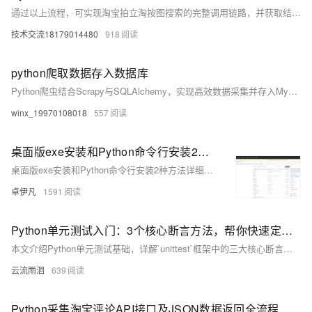
通过以上流程，可实现淘宝拍立淘按图搜索的完整调用链路，并获取结构化的JSON商品数据，支撑电商比价、智能推荐等业务场景。
技术交流18179014480
918
python爬取数据存入数据库
Python爬虫结合Scrapy与SQLAlchemy，实现高效数据采集并存入MySQL/PostgreSQL/SQLite。通过ORM映射、连接池优化与批量提交，支持百万级数据高速写入，具备良好的可扩展性与稳定性。
winx_19970108018
557
桌面版exe安装和Python命令行安装2种方法详细讲解图片去水印AI源码私有化部署Lama-Cleaner安装使用方法-优雅草卓伊凡
桌面版exe安装和Python命令行安装2种方法详细讲解图片去水印AI源码私有化部署Lama-Cleaner安装使用方法-优雅草卓伊凡
卓伊凡
1591
Python单元测试入门：3个核心断言方法，帮你快速定位代码bug
本文介绍Python单元测试基础，详解`unittest`框架中的三大核心断言方法：`assertEqual`验证值相等，`assertTrue`和`assertFalse`判断条件真假。通过实例演示其用法，帮助开发者自动化检测代码逻辑，提升测试效率与可靠性。
云流雨洄
639
Python采集淘宝评论API接口及JSON数据返回全流程指南