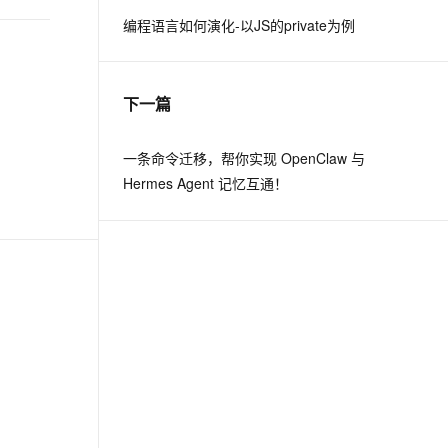
编程语言如何演化-以JS的private为例
息提取
与 AI 智能体进行实时音视频通话
从文本、图片、视频中提取结构化的属性信息
构建支持视频理解的 AI 音视频实时通话应用
下一篇
t.diy 一步搞定创意建站
构建大模型应用的安全防护体系
通过自然语言交互简化开发流程,全栈开发支持
通过阿里云安全产品对 AI 应用进行安全防护
一条命令迁移，帮你实现 OpenClaw 与
Hermes Agent 记忆互通！