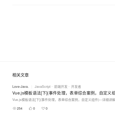
大模型解决方案
迁移与运维管理
快速部署 Dify，高效搭建 
专有云
10 分钟在聊天系统中增加
相关文章
Love-Java.
|
JavaScript
前端开发
开发者
Vue.js模板语法[下](事件处理，表单综合案例，自定义组
Vue.js模板语法[下](事件处理，表单综合案例，自定义组件)---详细讲
254
0
0