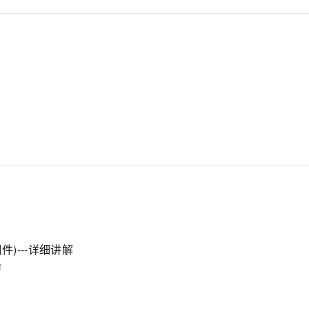
AI 应用
10分钟微调：让0.6B模型媲美235B模
多模态数据信
型
依托云原生高可用架构,实现Dify私有化部署
用1%尺寸在特定领域达到大模型90%以上效果
一个 AI 助手
超强辅助，Bol
即刻拥有 DeepSeek-R1 满血版
在企业官网、通讯软件中为客户提供 AI 客服
多种方案随心选，轻松解锁专属 DeepSeek
件)---详细讲解
解