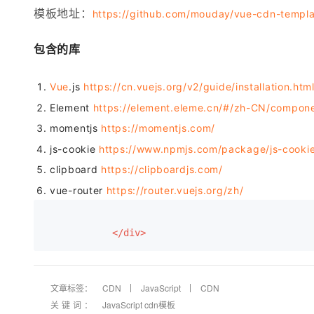
存储
天池大赛
Qwen3.7-Plus
云解析DNS
解决方案免费试用 新老
模板地址：
电子合同
https://github.com/mouday/vue-cdn-templ
最高领取价值200元试用
能看、能想、能动手的多模
安全
网络与CDN
AI 算法大赛
畅捷通
包含的库
大数据开发治理平台 Data
AI 产品 免费试用
网络
安全
云开发大赛
Qwen3-VL-Plus
Tableau 订阅
1亿+ 大模型 tokens 和 
可观测
入门学习赛
中间件
Vue
.js
https://cn.vuejs.org/v2/guide/installation.htm
AI空中课堂在线直播课
云防火墙
140+云产品 免费试用
Element
https://element.eleme.cn/#/zh-CN/componen
上云与迁云
云原生的云上边界网络安全
产品新客免费试用，最长1
数据库
生态解决方案
momentjs
https://momentjs.com/
大模型服务
企业出海
大模型ACA认证体验
大数据计算
js-cookie
https://www.npmjs.com/package/js-cooki
助力企业全员 AI 认知与能
行业生态解决方案
千问AI平台-Token Plan
政企业务
clipboard
https://clipboardjs.com/
媒体服务
开发者生态解决方案
vue-router
https://router.vuejs.org/zh/
企业服务与云通信
千问AI平台-模型体验
AI 开发和 AI 应用解决
在线体验全尺寸、多种模态
域名与网站
</div>
Happy 系列大模型
终端用户计算
Serverless
文章标签：
CDN
JavaScript
CDN
关键词：
JavaScript cdn模板
开发工具