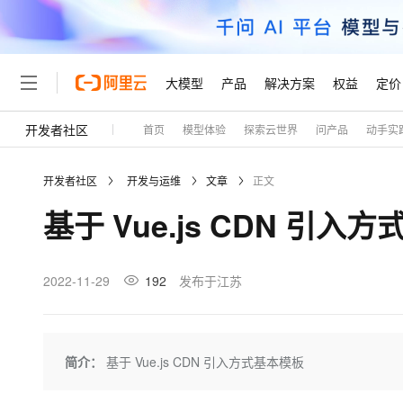
大模型
产品
解决方案
权益
定价
开发者社区
首页
模型体验
探索云世界
问产品
动手实
大模型
产品
解决方案
权益
定价
云市场
伙伴
服务
了解阿里云
精选产品
精选解决方案
普惠上云
产品定价
精选商城
成为销售伙伴
售前咨询
为什么选择阿里云
千问AI平台
开发者社区
开发与运维
文章
正文
了解云产品的定价详情
大模型服务平台百炼
千问办公，解锁你的工作
普惠上云 官方力荐
分销伙伴
在线服务
网站建设
什么是云计算
大
基于 Vue.js CDN 引入
大模型服务与应用平台
企业级Agent产品，直接
云服务器38元/年起，超
咨询伙伴
多端小程序
技术领先
云上成本管理
售后服务
轻量应用服务器
Agency Agents：拥
官方推荐返现计划
大模型
精选产品
精选解决方案
Salesforce 国际版订阅
稳定可靠
管理和优化成本
推荐新用户得奖励，单订单
销售伙伴合作计划
2022-11-29
192
发布于江苏
自助服务
友盟天域
安全合规
人工智能与机器学习
AI
文本生成
云数据库 RDS
HappyHorse 打造一
云工开物
无影生态合作计划
在线服务
观测云
分析师报告
高校专属算力普惠，学生认
计算
互联网应用开发
Qwen3.8-Max
HOT
Salesforce On Alibaba C
工单服务
Tuya 物联网平台阿里云
研究报告与白皮书
人工智能平台 PAI
快速拥有专属 OpenClaw
简介：
基于 Vue.js CDN 引入方式基本模板
大模
Consulting Partner 合
大数据
容器
智能体时代全能旗舰模型
免费试用
短信专区
一站式AI开发、训练和推
蓝凌 OA
AI 大模型销售与服务生
现代化应用