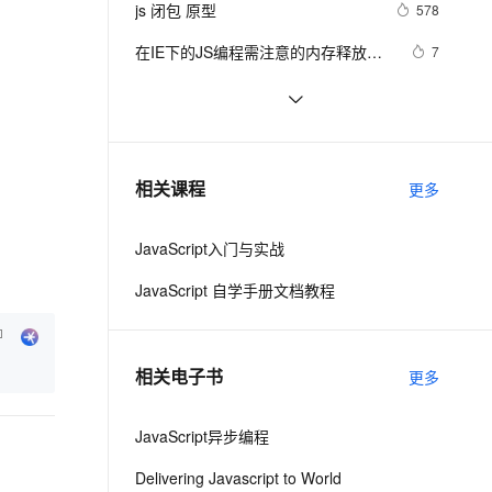
安全
js 闭包 原型
我要投诉
e-1.1-I2V
Cosyvoice-V3-Flash
578
PolarDB
上云场景组合购
Milvus 弹性伸缩功能新增节
伴
漫剧创作，剧本、分镜、视频高效生成
100%兼容MySQL、PostgreSQL，兼容Oracle，支持集中和分布式
覆盖90%+业务场景，专享组合折扣价
点支持范围
畅自然，细节丰富
高表现力语音合成大模型，语音克隆听感自然
VPN
在IE下的JS编程需注意的内存释放问
7
题
ernetes 版 ACK
云聚AI 严选权益
AI 原生数据库服务发布
SSL 证书
js 小技巧----复制
649
2V
Fun-ASR
，一键激活高效办公新体验
理容器应用的 K8s 服务
精选AI产品，从模型到应用全链提效
Agent 数据网关
文戏情感细腻自然，动作戏激烈拳拳到肉，实现更强表演能力
支持中英文自由切换，具备更强的噪声鲁棒性
堡垒机
Ajax学习-Javascript实例1
601
AI 用量加速计划
云原生数据库 PolarDB
防火墙
、识别商机，让客服更高效、服务更出色。
How JavaScript Work.
新老同享，达量后返
Agentic Database 发布
637
相关课程
更多
主机安全
应用
JavaScript入门与实战
千问办公
NEW
AI 应用及服务市场
的智能体编程平台
一站式AI生产力平台
JavaScript 自学手册文档教程
AI 应用
伶鹊
企业级人与Agent协作平台，接入和调度多个数字员工
智能客服平台，对话机器人、对话分析、智能外呼
大模型
相关电子书
更多
大模型服务平台百炼 - 全妙
自然语言处理
应用创作平台
多模态内容创作工具，已接入 DeepSeek
JavaScript异步编程
数据标注
机器学习
Delivering Javascript to World