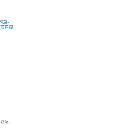
【7月更文挑战第14天】Vue.js 是渐进式框架，以简洁API和高效数据绑定知名。本文聚焦模板语法与数据绑定，解释常见问题和易错点，助力初学者避坑。模板语法中，{{ expression }} 用于渲染值，v-bind/: 用于动态绑定属性。数据绑定涉及文本、属性和事件，注意v-model适用于表单元素，计算属性有缓存。理解正确用法，借助文档和IDE，可提升开发质量和效率。善用Vue.js，打造响应式UI。