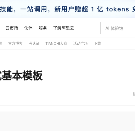
云市场
伙伴
服务
了解阿里云
践
官方博客
考认证
TIANCHI大赛
活动广场
下载
AI 特惠
数据与 API
成为产品伙伴
企业增值服务
最佳实践
价格计算器
AI 场景体
基础软件
产品伙伴合
阿里云认证
市场活动
配置报价
大模型
自助选配和估算价格
新方式
睿译宝，AI翻译排版一步到位
智启 AI 普惠权益
产品生态集成认证中心
企业支持计划
云上春晚
域名与网站
千问官方 MaaS 平台，为开发者和 Agent 而生，新用户赠送 1 亿 + tokens 额度
Qwen Aud
AI Coding
阿里云Maa
2026 阿里云
云服务器 E
为企业打
数据集
Windows
大模型认证
模型
NEW
NEW
方式基本模板
交付可用成果
值低价云产品抢先购
上传文档即自动完成翻译和格式还原
至高享 1亿+免费 tokens，加速 Al 应用落地
提供智能易用的域名与建站服务
智能编程，一键
安全可靠、
产品生态伙伴
专家技术服务
云上奥运之旅
弹性计算合作
阿里云中企出
手机三要素
宝塔 Linux
全部认证
价格优势
有专属领域专家
GLM-5.2：长任务时代开源旗舰模型
阿里云 OPC 创新助力计划
千问大模型
即刻拥有 DeepS
AI 电商营销
对象存储 O
大模型
产品生态伙伴工作台
企业增值服务台
云栖战略参考
云存储合作计
云栖大会
身份实名认证
CentOS
训练营
推动算力普惠，释放技术红利
最高返9万
多领域专家智能体,一键组建 AI 虚拟交付团队
快速构建应用程序和网站，即刻迈出上云第一步
至高百万元 Token 补贴，加速一人公司成长
多元化、高性能、安全可靠的大模型服务
真正可用的 1M 上下文,一次完成代码全链路开发
轻松解锁专属 Dee
从图文生成到
云上的中国
数据库合作计
活动全景
短信
Docker
图片和
站式影视创作平台
Hermes Agent，打造自进化智能体
Token Plan 模型订阅计划
数字证书管理服务（原SSL证书）
5 分钟轻松部署
AI 广告创作
无影云电脑
企业成长
NEW
信息公告
看见新力量
云网络合作计
OCR 文字识别
JAVA
证享300元代金券
可视化编排打通从文字构思到成片全链路闭环
全托管，含MySQL、PostgreSQL、SQL Server、MariaDB多引擎
自主进化，持久记忆，越用越聪明
Qwen3.8-Max 首发尝鲜，限时加量 10 倍，夜间低至2折
实现全站HTTPS，呈现可信的WEB访问
图文、视频一
随时随地安
魔搭 Mode
Kimi-K3
HappyHors
NEW
loud
服务实践
官网公告
金融模力时刻
Salesforce O
版
发票查验
全能环境
Claude Code + GStack 打造工程团队
千问办公，限时限量积分加倍
Qoder
低代码高效构
AI 建站
短信服务
型
NEW
作计划
Kimi 最新旗舰模型，长程编程与推理利器
让文字生成流
计划
创新中心
魔搭 ModelSc
健康状态
理服务
让AI从“聊天伙伴”进化为能干活的“数字员工”
安装技能 GStack，拥有专属 AI 工程团队
你的AI工作搭子，覆盖日常办公高频场景
面向真实软件的智能体编程平台
0 代码专业建
客户案例
天气预报查询
操作系统
态合作计划