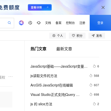
文档
备案
控制台
注册
登录
个人
积分
发布
验
作计划
器
AI 活动
专业服务
服务伙伴合作计划
开发者社区
加入我们
产品动态
服务平台百炼
阿里云 OPC 创新助力计划
热门文章
最新文章
一站式生成采购清单，支持单品或批量购买
io：打造专属 AI 语音助手
S产品伙伴计划（繁花）
峰会
CS
造的大模型服务与应用开发平台
一句话生成原生可编辑精美 PPT 文稿
AI 生产力先锋
Al MaaS 服务伙伴赋能合作
域名
博文
Careers
至高可申请百万元
Qwen3.8-Max 模型上线
开启高性价比 AI 编程新体验
弹性可伸缩的云计算服务
Qwen-Audio-3.0-Realtime 端到端实时语音角色扮演
输入一句话想法, 轻松生成专业的 PPT
先锋实践拓展 AI 生产力的边界
Token 补贴，五大权
计划
海大会
伙伴信用分合作计划
商标
问答
社会招聘
JavaScript基础——JavaScript变量名
6
益加速 OPC 成功
eek-V4-Pro
SS
一键部署幻兽帕鲁游戏服务器
飞天发布时刻
HOT
Open Search 向量检索版支
划
备案
电子书
校园招聘
称命名规范
pSeek-V4-Pro
视频创作，一键激活电商全链路生产力
稳定、安全、高性价比、高性能的云存储服务
一键购买专属联机服务器，轻松开启游戏
所见，即是所愿
持视频检索 Pipeline 功能
更多支持
js读取文件的方法
568
版权
划
公司注册
镜像站
视频生成
语音识别与合成
专属 QwenPaw
漫剧工坊：一站式动画创作平台
AI 实训营
HOT
应用身份服务 (IDaaS)
ArcGIS JavaScript在线编辑
607
合作伙伴培训与认证
划
上云迁移
站生成，高效打造优质广告素材
全接入的云上超级电脑
从聊天伙伴进化为能主动干活的本地数字员工
快速生产连贯的高质量长漫剧
从基础到进阶，Agent 创客手把手教你
OpenClaw 管理能力上线
lScope
我要反馈
e-1.1-T2V
Qwen3-TTS-Flash
Visual Studio正式支持jQuery 
698
查询合作伙伴
n Alibaba Cloud ISV 合作
代维服务
建企业门户网站
10 分钟搭建微信、支付宝小程序
MaxCompute MaxFrame 提
JavaScript程式库
畅细腻的高质量视频
离线语音合成大模型，多语言方言自适应，低延迟高稳定
创新加速
js 的 slice方法
ope
登录合作伙伴管理后台
2
我要建议
站，无忧落地极速上线
以可视化方式快速构建移动和 PC 门户网站
国内短信简单易用，安全可靠，秒级触达，全球覆盖200+国家和地区。
高效部署网站，快速应用到小程序
供自动弹性内存功能