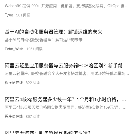
Websoft9 提供 200+ 开源应用一键部署，支持容器化隔离、GitOps 自动化和企业级安全防护，助力服务器管理效率提升 80%。
刊wo
561
基于AI的自动化服务器管理：解锁运维的未来
基于AI的自动化服务器管理：解锁运维的未来
Echo_Wish
1261
阿里云轻量应用服务器与云服务器ECS啥区别？新手帮助教程
阿里云轻量应用服务器适合个人开发者搭建博客、测试环境等低流量场景，操作简单、成本低；ECS适用于企业级高负载业务，功能强大、灵活可扩展。二者在性能、网络、镜像及运维管理上差异显著，用户应根据实际需求选择。
程序员在线
822
阿里云4核8g服务器多少钱一年？1个月和1小时价格，省钱购买方法分享
阿里云4核8G服务器价格因实例类型而异，经济型e实例约159元/月，计算型c9i约371元/月，按小时计费最低0.45元。实际购买享折扣，1年最高可省至1578元，附主流ECS实例及CPU型号参考。
程序员在线
867
阿里云渠道商：服务器操作系统怎么选？