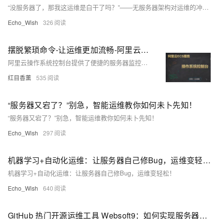
“没服务器了，那我这运维是白干了吗？”——无服务器架构对运维的冲击与转机
Echo_Wish
326
摆脱繁琐命令-让运维更加流畅-阿里云ECS操作系统控制台运维篇
阿里云操作系统控制台提供了便捷的服务器监控与管理功能，简化了运维工作。通过将多台服务器纳入统一监控平台，用户可以快速查看CPU、内存、磁盘和网络等关键资源的使用情况，避免了逐一远程连接查询的繁琐操作。此外，该工具支持自动化数据汇总，极大地方便了日报、周报和月报的编写。测试过程中，系统展示了良好的稳定性和响应速度，尤其在网络抖动和大文件健康状态测试中表现出色。整体体验流畅，显著提升了运维效率。 操作系统控制台地址：[点击访问](https://alinux.console.aliyun.com/)
红目香薰
535
“服务器又宕了？”别急，智能运维教你如何未卜先知！
“服务器又宕了？”别急，智能运维教你如何未卜先知！
Echo_Wish
297
机器学习+自动化运维：让服务器自己修Bug，运维变轻松！
机器学习+自动化运维：让服务器自己修Bug，运维变轻松！
Echo_Wish
640
GitHub 热门开源运维工具 Websoft9：如何实现服务器管理效率翻倍？