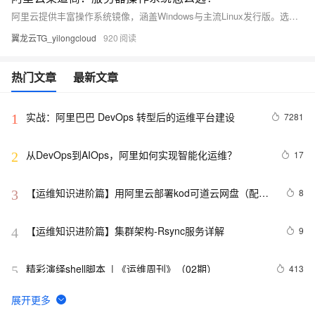
阿里云提供丰富操作系统镜像，涵盖Windows与主流Linux发行版。选型需综合技术兼容性、运维成本、安全稳定等因素。推荐Alibaba Cloud Linux、Ubuntu等用于Web与容器场景，Windows Server支撑.NET应用。建议优先选用LTS版本并进行测试验证，通过标准化镜像管理提升部署效率与一致性。
翼龙云TG_yilongcloud
920
热门文章
最新文章
实战：阿里巴巴 DevOps 转型后的运维平台建设
7281
1
从DevOps到AIOps，阿里如何实现智能化运维？
17
2
【运维知识进阶篇】用阿里云部署kod可道云网盘（配置
8
3
Redis+MySQL+NAS+OSS）（二）
【运维知识进阶篇】集群架构-Rsync服务详解
9
4
精彩演绎shell脚本  | 《运维周刊》（02期）
413
5
20170705L07-09-03老男孩linux运维实战培训-
752
6