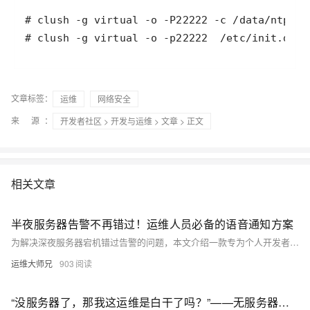
# clush -g virtual -o -p22222  /etc/init.d/ng
文章标签：
运维
网络安全
来 源：
开发者社区
>
开发与运维
>
文章
> 正文
相关文章
半夜服务器告警不再错过！运维人员必备的语音通知方案
为解决深夜服务器宕机错过告警的问题，本文介绍一款专为个人开发者与运维人员设计的语音通知方案。通过电话直接推送重要告警，确保第一时间响应，避免故障扩大。支持多种编程语言调用，配置简单，3步即可完成，实时性强，适合各类关键业务场景。
运维大师兄
903
“没服务器了，那我这运维是白干了吗？”——无服务器架构对运维的冲击与转机