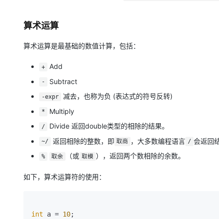
算术运算
算术运算是最基础的数值计算，包括：
Add
+
Subtract
-
减去，也称为负 (表达式的符号反转)
-expr
Multiply
*
Divide 返回double类型的相除的结果。
/
返回相除的整数，即
，大多数编程语言
会返回
~/
取商
/
（或
），返回两个数相除的余数。
%
取余
取模
如下，算术运算符的使用：
int
 a = 
10