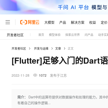
大模型
产品
解决方案
权益
定价
开发者社区
首页
模型体验
探索云世界
问产品
动手实
大模型
产品
解决方案
权益
定价
云市场
伙伴
服务
了解阿里云
精选产品
精选解决方案
普惠上云
产品定价
精选商城
成为销售伙伴
售前咨询
为什么选择阿里云
千问AI平台
开发者社区
开发与运维
文章
正文
了解云产品的定价详情
大模型服务平台百炼
千问办公，解锁你的工作
普惠上云 官方力荐
分销伙伴
在线服务
网站建设
什么是云计算
大
[Flutter]足够入门的D
大模型服务与应用平台
企业级Agent产品，直接
云服务器38元/年起，超
咨询伙伴
多端小程序
技术领先
云上成本管理
售后服务
轻量应用服务器
Agency Agents：拥
官方推荐返现计划
大模型
精选产品
精选解决方案
Salesforce 国际版订阅
稳定可靠
管理和优化成本
推荐新用户得奖励，单订单
销售伙伴合作计划
2022-11-28
1072
发布于江苏
自助服务
友盟天域
安全合规
人工智能与机器学习
AI
文本生成
云数据库 RDS
HappyHorse 打造一
云工开物
无影生态合作计划
在线服务
观测云
分析师报告
高校专属算力普惠，学生认
计算
互联网应用开发
Qwen3.8-Max
HOT
Salesforce On Alibaba C
工单服务
Tuya 物联网平台阿里云
研究报告与白皮书
人工智能平台 PAI
快速拥有专属 OpenClaw
简介：
Dart中的运算符提供对数据操作和处理的能力，其
大模
Consulting Partner 合
大数据
容器
智能体时代全能旗舰模型
免费试用
短信专区
一站式AI开发、训练和推
有着自己的操作逻辑...
蓝凌 OA
AI 大模型销售与服务生
现代化应用