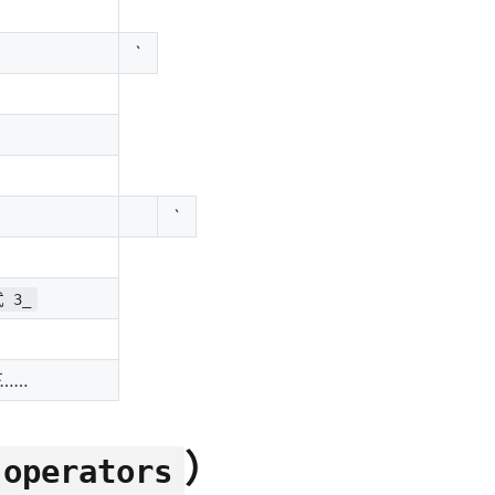
`
AI 应用
10分钟微调：让0.6B模型媲美235B模
多模态数据信
型
依托云原生高可用架构,实现Dify私有化部署
用1%尺寸在特定领域达到大模型90%以上效果
一个 AI 助手
超强辅助，Bol
即刻拥有 DeepSeek-R1 满血版
在企业官网、通讯软件中为客户提供 AI 客服
多种方案随心选，轻松解锁专属 DeepSeek
`
 3_
……
）
 operators