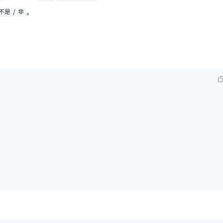
/
。
不是
非