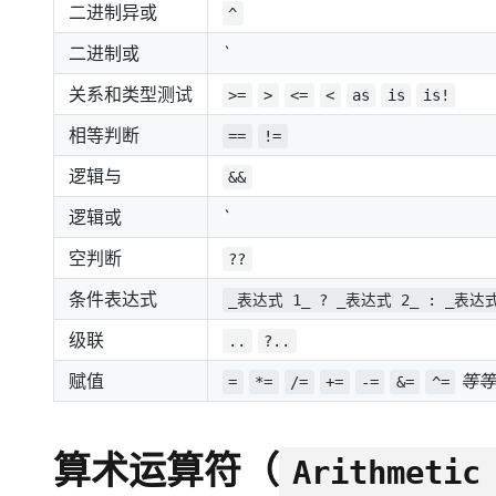
大模型解决方案
二进制异或
^
迁移与运维管理
二进制或
`
快速部署 Dify，高效搭建 
专有云
关系和类型测试
>=
>
<=
<
as
is
is!
10 分钟在聊天系统中增加
相等判断
==
!=
逻辑与
&&
逻辑或
`
空判断
??
条件表达式
_表达式 1_ ? _表达式 2_ : _表达式
级联
..
?..
赋值
等等
=
*=
/=
+=
-=
&=
^=
算术运算符（
Arithmetic