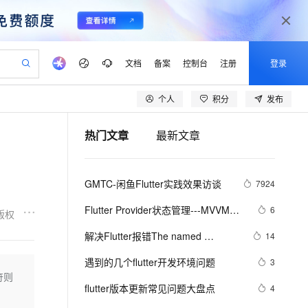
文档
备案
控制台
注册
登录
个人
积分
发布
验
作计划
器
AI 活动
专业服务
服务伙伴合作计划
开发者社区
加入我们
产品动态
服务平台百炼
阿里云 OPC 创新助力计划
热门文章
最新文章
一站式生成采购清单，支持单品或批量购买
io：打造专属 AI 语音助手
S产品伙伴计划（繁花）
峰会
CS
造的大模型服务与应用开发平台
一句话生成原生可编辑精美 PPT 文稿
AI 生产力先锋
Al MaaS 服务伙伴赋能合作
域名
博文
Careers
至高可申请百万元
Qwen3.8-Max 模型上线
开启高性价比 AI 编程新体验
弹性可伸缩的云计算服务
Qwen-Audio-3.0-Realtime 端到端实时语音角色扮演
输入一句话想法, 轻松生成专业的 PPT
先锋实践拓展 AI 生产力的边界
Token 补贴，五大权
计划
海大会
伙伴信用分合作计划
商标
问答
社会招聘
GMTC-闲鱼Flutter实践效果访谈
7924
益加速 OPC 成功
eek-V4-Pro
SS
一键部署幻兽帕鲁游戏服务器
飞天发布时刻
HOT
Open Search 向量检索版支
划
备案
电子书
校园招聘
pSeek-V4-Pro
视频创作，一键激活电商全链路生产力
稳定、安全、高性价比、高性能的云存储服务
一键购买专属联机服务器，轻松开启游戏
所见，即是所愿
持视频检索 Pipeline 功能
更多支持
Flutter Provider状态管理---MVVM架
6
版权
划
公司注册
镜像站
视频生成
语音识别与合成
构实战
专属 QwenPaw
漫剧工坊：一站式动画创作平台
AI 实训营
HOT
应用身份服务 (IDaaS)
解决Flutter报错The named 
14
合作伙伴培训与认证
划
上云迁移
站生成，高效打造优质广告素材
全接入的云上超级电脑
从聊天伙伴进化为能主动干活的本地数字员工
快速生产连贯的高质量长漫剧
从基础到进阶，Agent 创客手把手教你
OpenClaw 管理能力上线
parameter |method ‘xxxx‘ isn‘t 
lScope
我要反馈
e-1.1-T2V
Qwen3-TTS-Flash
遇到的几个flutter开发环境问题
3
查询合作伙伴
defined.
n Alibaba Cloud ISV 合作
代维服务
建企业门户网站
10 分钟搭建微信、支付宝小程序
符则
MaxCompute MaxFrame 提
畅细腻的高质量视频
离线语音合成大模型，多语言方言自适应，低延迟高稳定
创新加速
flutter版本更新常见问题大盘点
ope
登录合作伙伴管理后台
4
我要建议
站，无忧落地极速上线
以可视化方式快速构建移动和 PC 门户网站
国内短信简单易用，安全可靠，秒级触达，全球覆盖200+国家和地区。
高效部署网站，快速应用到小程序
供自动弹性内存功能