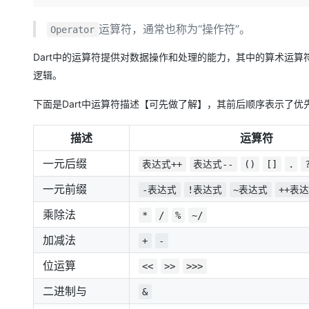
存储
天池大赛
Qwen3.7-Plus
云解析DNS
解决方案免费试用 新老
电子合同
最高领取价值200元试用
能看、能想、能动手的多模
安全
网络与CDN
运算符，通常也称为“操作符”。
Operator
AI 算法大赛
畅捷通
大数据开发治理平台 Data
AI 产品 免费试用
网络
安全
云开发大赛
Dart中的运算符提供对数据操作和处理的能力，其中的算术运
Qwen3-VL-Plus
Tableau 订阅
1亿+ 大模型 tokens 和 
逻辑。
可观测
入门学习赛
中间件
AI空中课堂在线直播课
云防火墙
140+云产品 免费试用
下面是Dart中运算符描述【可先做了解】，其前后顺序表示了
上云与迁云
云原生的云上边界网络安全
产品新客免费试用，最长1
数据库
生态解决方案
大模型服务
企业出海
描述
大模型ACA认证体验
运算符
大数据计算
助力企业全员 AI 认知与能
行业生态解决方案
千问AI平台-Token Plan
一元后缀
政企业务
表达式++
表达式--
()
[]
.
媒体服务
开发者生态解决方案
一元前缀
-表达式
!表达式
~表达式
++表
企业服务与云通信
千问AI平台-模型体验
AI 开发和 AI 应用解决
乘除法
*
/
%
~/
在线体验全尺寸、多种模态
域名与网站
加减法
+
-
Happy 系列大模型
终端用户计算
位运算
<<
>>
>>>
Serverless
二进制与
&
开发工具