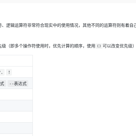
Deepseek-v4-pro
HappyHors
同享
万小智 AI 建站低至 15元/月
Qoder CN
AI 短剧/漫剧
云原生数据库 
快递物流查询
WordPress
成为服务伙
高校合作
点，立即开启云上创新
覆盖公网/内网、递归/权威、移动APP等全场景解析服务
送.CN域名，送备案服务码
基于千问大模型等，支持代码智能生成、研发智能问答
AI助力短剧
态智能体模型
旗舰 MoE 大模型，百万上下文与顶尖推理能力
图生视频，流
Ubuntu
服务生态伙伴
云工开物
企业应用
Works
Night Plan 支持 Qwen 3.8-Max
云原生大数据计算服务 MaxCompute
AI 办公
容器服务 Kub
NEW
算符、逻辑运算符非常符合现实中的使用情况，其他不同的运算符则有着自
GLM-5.2
Wan2.7-T
Red Hat
30+ 款产品免费体验
Data Agent 驱动的一站式 Data+AI 开发治理平台
夜间 5 折，Qwen/Meoo/TokenPlan 客户专享
面向分析的企业级SaaS模式云数据仓库
AI智能应用
提供一站式管
科研合作
视觉 Coding、空间感知、多模态思考等全面升级
1M上下文，专为长程任务能力而生
ERP
堂（旗舰版）
SUSE
智能客服
优先级（即多个操作符使用时，优先计算的顺序，使用
可以改变优先级
CRM
()
防护产品
2个月
自动承接线索
建站小程序
OA 办公系统
AI 应用构建
大模型原生
力提升
财税管理
模板建站
Qoder
大模型服务平台百炼-应用模版
HOT
NEW
?.
!
面向真实软件
个人版上线、团队版降价；千问3.8-Max首发发尝鲜
丰富多元化的应用模版和解决方案
400电话
定制建站
达式
--表达式
万有无界
大模型服务平台百炼-智能体
方案
广告营销
模板小程序
的模型效果
灵活可视化地构建企业级 Agent
定制小程序
秒悟
人工智能平台 PAI
APP 开发
云端极速 AI 
新一代 AI 视频生成模型，深度适配广告营销等场景
AI Native 的算法工程平台，一站式完成建模、训练、推理服务部署
建站系统