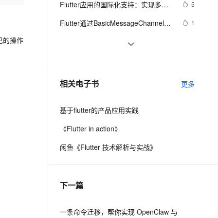
安全
Flutter应用的国际化支持：实现多语
我要投诉
e-1.1-I2V
Cosyvoice-V3-Flash
5
PolarDB
上云场景组合购
Milvus 弹性伸缩功能新增节
伴
言环境的优雅策略
漫剧创作，剧本、分镜、视频高效生成
100%兼容MySQL、PostgreSQL，兼容Oracle，支持集中和分布式
覆盖90%+业务场景，专享组合折扣价
点支持范围
畅自然，细节丰富
高表现力语音合成大模型，语音克隆听感自然
VPN
Flutter通过BasicMessageChannel与
1
Android iOS 的双向通信
ernetes 版 ACK
云聚AI 严选权益
AI 原生数据库服务发布
SSL 证书
己的操作
Flutter 组件（二）文本 与 输入框组
5
2V
Fun-ASR
，一键激活高效办公新体验
理容器应用的 K8s 服务
精选AI产品，从模型到应用全链提效
Agent 数据网关
件
文戏情感细腻自然，动作戏激烈拳拳到肉，实现更强表演能力
支持中英文自由切换，具备更强的噪声鲁棒性
堡垒机
 Flutter 框架的缺点
5
AI 用量加速计划
云原生数据库 PolarDB
）
防火墙
、识别商机，让客服更高效、服务更出色。
【Flutter】Android、Flutter 折叠屏适
新老同享，达量后返
Agentic Database 发布
4
相关电子书
更多
配 ( 展开大屏 | 折叠主屏 | 折叠副屏 | 
主机安全
应用
静态展示 | 动态热切换适配 | 拉伸布局 
基于flutter的产品应用实践
| X 轴自适应适配 | 布局重构 )（一）
千问办公
NEW
AI 应用及服务市场
的智能体编程平台
一站式AI生产力平台
《Flutter in action》
AI 应用
伶鹊
闲鱼《Flutter 技术解析与实战》
企业级人与Agent协作平台，接入和调度多个数字员工
智能客服平台，对话机器人、对话分析、智能外呼
大模型
大模型服务平台百炼 - 全妙
自然语言处理
下一篇
应用创作平台
多模态内容创作工具，已接入 DeepSeek
数据标注
机器学习
一条命令迁移，帮你实现 OpenClaw 与