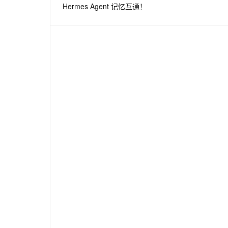
Hermes Agent 记忆互通！
息提取
与 AI 智能体进行实时音视频通话
从文本、图片、视频中提取结构化的属性信息
构建支持视频理解的 AI 音视频实时通话应用
t.diy 一步搞定创意建站
构建大模型应用的安全防护体系
通过自然语言交互简化开发流程,全栈开发支持
通过阿里云安全产品对 AI 应用进行安全防护