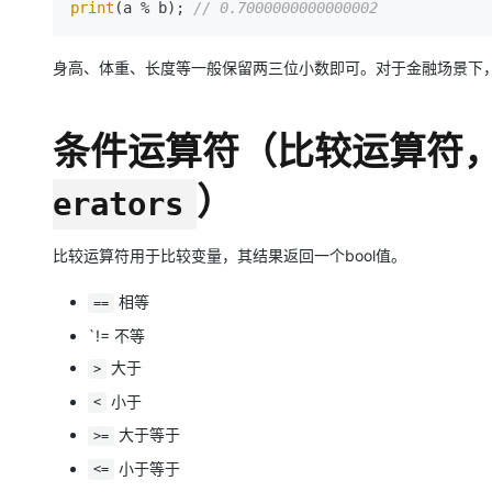
print
(a % b); 
// 0.7000000000000002
身高、体重、长度等一般保留两三位小数即可。对于金融场景下
条件运算符（比较运算符
）
erators
比较运算符用于比较变量，其结果返回一个bool值。
相等
==
`!= 不等
大于
>
小于
<
大于等于
>=
小于等于
<=