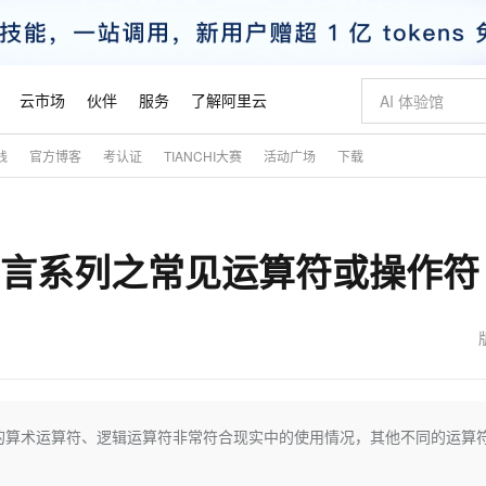
云市场
伙伴
服务
了解阿里云
践
官方博客
考认证
TIANCHI大赛
活动广场
下载
AI 特惠
数据与 API
成为产品伙伴
企业增值服务
最佳实践
价格计算器
AI 场景体
基础软件
产品伙伴合
阿里云认证
市场活动
配置报价
大模型
自助选配和估算价格
新方式
睿译宝，AI翻译排版一步到位
智启 AI 普惠权益
产品生态集成认证中心
企业支持计划
云上春晚
域名与网站
千问官方 MaaS 平台，为开发者和 Agent 而生，新用户赠送 1 亿 + tokens 额度
Qwen Aud
AI Coding
阿里云Maa
2026 阿里云
云服务器 E
为企业打
数据集
Windows
大模型认证
模型
NEW
NEW
art语言系列之常见运算符或操作符
交付可用成果
值低价云产品抢先购
上传文档即自动完成翻译和格式还原
至高享 1亿+免费 tokens，加速 Al 应用落地
提供智能易用的域名与建站服务
智能编程，一键
安全可靠、
产品生态伙伴
专家技术服务
云上奥运之旅
弹性计算合作
阿里云中企出
手机三要素
宝塔 Linux
全部认证
价格优势
有专属领域专家
GLM-5.2：长任务时代开源旗舰模型
阿里云 OPC 创新助力计划
千问大模型
即刻拥有 DeepS
AI 电商营销
对象存储 O
大模型
产品生态伙伴工作台
企业增值服务台
云栖战略参考
云存储合作计
云栖大会
身份实名认证
CentOS
训练营
推动算力普惠，释放技术红利
最高返9万
多领域专家智能体,一键组建 AI 虚拟交付团队
快速构建应用程序和网站，即刻迈出上云第一步
至高百万元 Token 补贴，加速一人公司成长
多元化、高性能、安全可靠的大模型服务
真正可用的 1M 上下文,一次完成代码全链路开发
轻松解锁专属 Dee
从图文生成到
云上的中国
数据库合作计
活动全景
短信
Docker
图片和
站式影视创作平台
Hermes Agent，打造自进化智能体
Token Plan 模型订阅计划
数字证书管理服务（原SSL证书）
5 分钟轻松部署
AI 广告创作
无影云电脑
企业成长
NEW
信息公告
看见新力量
云网络合作计
OCR 文字识别
JAVA
证享300元代金券
可视化编排打通从文字构思到成片全链路闭环
全托管，含MySQL、PostgreSQL、SQL Server、MariaDB多引擎
自主进化，持久记忆，越用越聪明
Qwen3.8-Max 首发尝鲜，限时加量 10 倍，夜间低至2折
实现全站HTTPS，呈现可信的WEB访问
图文、视频一
随时随地安
魔搭 Mode
Kimi-K3
HappyHors
NEW
loud
服务实践
官网公告
金融模力时刻
Salesforce O
版
发票查验
全能环境
Claude Code + GStack 打造工程团队
千问办公，限时限量积分加倍
Qoder
低代码高效构
AI 建站
短信服务
中的算术运算符、逻辑运算符非常符合现实中的使用情况，其他不同的运算
型
NEW
作计划
Kimi 最新旗舰模型，长程编程与推理利器
让文字生成流
计划
创新中心
魔搭 ModelSc
健康状态
理服务
让AI从“聊天伙伴”进化为能干活的“数字员工”
安装技能 GStack，拥有专属 AI 工程团队
你的AI工作搭子，覆盖日常办公高频场景
面向真实软件的智能体编程平台
0 代码专业建
客户案例
天气预报查询
操作系统
态合作计划