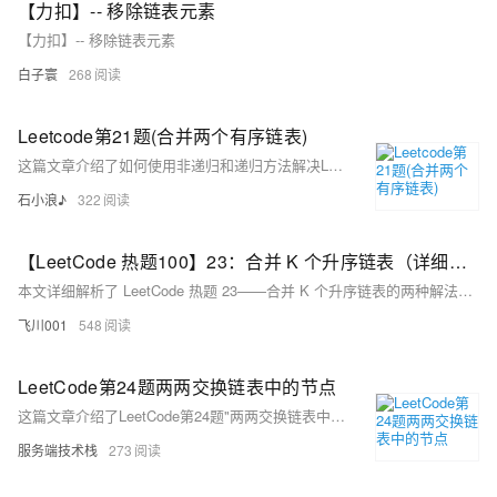
【力扣】-- 移除链表元素
【力扣】-- 移除链表元素
白子寰
268
Leetcode第21题(合并两个有序链表)
这篇文章介绍了如何使用非递归和递归方法解决LeetCode第21题，即合并两个有序链表的问题。
石小浪♪
322
【LeetCode 热题100】23：合并 K 个升序链表（详细解析）（Go语言版）
本文详细解析了 LeetCode 热题 23——合并 K 个升序链表的两种解法：优先队列（最小堆）和分治合并。题目要求将多个已排序链表合并为一个升序链表。最小堆方法通过维护节点优先级快速选择最小值，；分治合并则采用归并思想两两合并链表。文章提供了 Go 语言实现代码，并对比分析两种方法的适用场景，帮助读者深入理解链表操作与算法设计。
飞川001
548
LeetCode第24题两两交换链表中的节点
这篇文章介绍了LeetCode第24题"两两交换链表中的节点"的解题方法，通过使用虚拟节点和前驱节点技巧，实现了链表中相邻节点的交换。
服务端技术栈
273