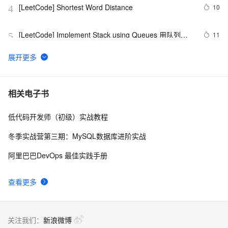
[LeetCode] Shortest Word Distance
10
4
[LeetCode] Implement Stack using Queues 用队列来
11
5
实现栈
[LeetCode] Minimum Depth of Binary Tree
1
6
经典Leetcode算法题分享(字符串)
6
7
相关电子书
低代码开发师（初级）实战教程
[LeetCode] Nim Game
6
8
冬季实战营第三期：MySQL数据库进阶实战
leetcode  226 Invert Binary Tree 翻转二叉树
3
9
阿里巴巴DevOps 最佳实践手册
[LeetCode] Summary Ranges
3
10
查看更多
关注我们：
新浪微博