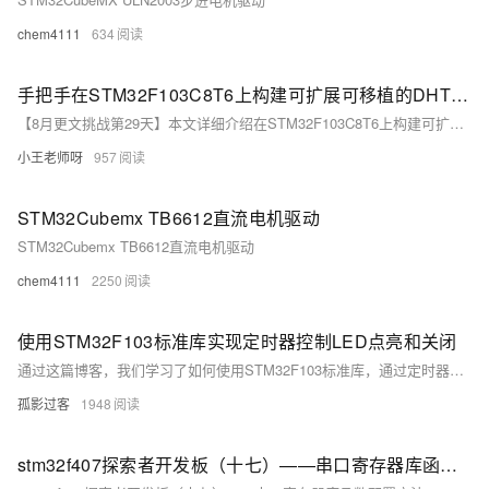
chem4111
634
手把手在STM32F103C8T6上构建可扩展可移植的DHT11驱动
【8月更文挑战第29天】本文详细介绍在STM32F103C8T6上构建可扩展且可移植的DHT11温湿度传感器驱动的步骤，包括硬件与软件准备、硬件连接、驱动代码编写及测试。通过这些步骤，可根据实际项目需求优化和扩展代码。
小王老师呀
957
STM32Cubemx TB6612直流电机驱动
STM32Cubemx TB6612直流电机驱动
chem4111
2250
使用STM32F103标准库实现定时器控制LED点亮和关闭
通过这篇博客，我们学习了如何使用STM32F103标准库，通过定时器来控制LED的点亮和关闭。我们配置了定时器中断，并在中断处理函数中实现了LED状态的切换。这是一个基础且实用的例子，适合初学者了解STM32定时器和中断的使用。 希望这篇博客对你有所帮助。如果有任何问题或建议，欢迎在评论区留言。
孤影过客
1948
stm32f407探索者开发板（十七）——串口寄存器库函数配置方法