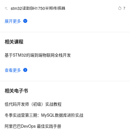
stm32读取BH1750光照传感器
7
5
STM32-嵌入式学习笔记06-ADC的使用
12
6
STM32CubeMX U8g2移植
6
7
相关课程
基于STM32的端到端物联网全栈开发
【STM32 .Net MF开发板学习-14】红外遥控器编码识
219
8
别
查看更多
嵌入式 STM32 SHT31温湿度传感器
6
9
基于STM32的智能城市环境监测系统设计与实现
4
10
相关电子书
低代码开发师（初级）实战教程
冬季实战营第三期：MySQL数据库进阶实战
阿里巴巴DevOps 最佳实践手册