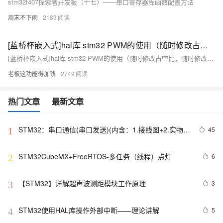
stm32f407探索者开发板（十七）——串口寄存器库函数配置方法
周末不下雨
2183
[蓝桥杯嵌入式]hal库 stm32 PWM的使用（随时修改占空比，随时修改频率）
[蓝桥杯嵌入式]hal库 stm32 PWM的使用（随时修改占空比，随时修改频率）
老板这功能得加钱
2749
热门文章
最新文章
STM32：串口通信(串口发送)(内含：1.接线图+2.实物图
45
1
+3.代码部分)
STM32CubeMX+FreeRTOS-多任务（线程）点灯
6
2
【STM32】详解超声波测距模块工作原理
3
3
STM32使用HAL库操作外部中断——理论讲解 
5
4