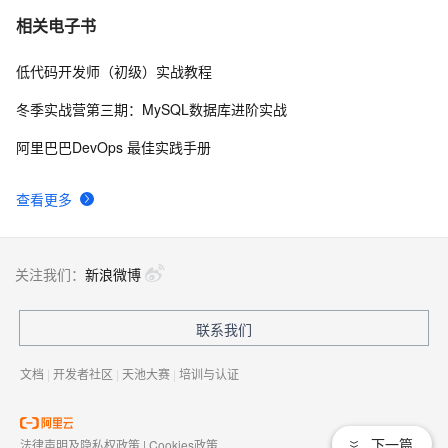
构建ASP.NET MVC4+EF5+EasyUI+Unity2.x注入的后台
1
7
相关电子书
管理系统（23）-权限管理系统-角色组模块
低代码开发师（初级）实战教程
构建ASP.NET MVC4+EF5+EasyUI+Unity2.x注入的后台
7
8
管理系统（25）-权限管理系统-系统管理员（附生成器）
冬季实战营第三期：MySQL数据库进阶实战
构建ASP.NET MVC4+EF5+EasyUI+Unity2.x注入的后台
4
9
阿里巴巴DevOps 最佳实践手册
管理系统（19）-权限管理系统-用户登录
沫沫金：jQuery EasyUI 动态表头
571
10
查看更多
关注我们：
新浪微博
联系我们
文档
|
开发者社区
|
天池大赛
|
培训与认证
下一篇
法律声明及隐私权政策
|
Cookies政策