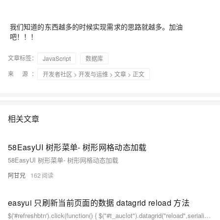
我们知道的东西越多的时候实现需求的思路就越多。加油
吧！！！
文章标签：
JavaScript
数据库
来 源：
开发者社区
>
开发与运维
>
文章
> 正文
相关文章
58EasyUI 树形菜单- 树形网格动态加载
58EasyUI 树形菜单- 树形网格动态加载
阿甘兄
162
easyui 只刷新当前页面的数据 datagrid reload 方法
$('#refreshbtn').click(function() { $("#t_auclot").datagrid("reload",serializeForm($('#mysearch'))); }); 刷新 easyui datagrid re...