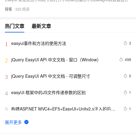
授客
320
热门文章
最新文章
easyui事件和方法的使用方法
3
1
jQuery EasyUI API 中文文档 - 窗口（Window）
498
2
jQuery EasyUI API 中文文档 - 可调整尺寸
5
3
easyUi 框架中的JS文件传递参数的区别
1
4
构建ASP.NET MVC4+EF5+EasyUI+Unity2.x注入的后台
1
5
管理系统（26）-权限管理系统-分配角色给用户
easyui学习笔记8—在手风琴中加载其他的页面
2
6