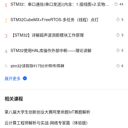
STM32：串口通信(串口发送)(内含：1.接线图+2.实物图
44
1
+3.代码部分)
STM32CubeMX+FreeRTOS-多任务（线程）点灯
5
2
【STM32】详解超声波测距模块工作原理
3
3
STM32使用HAL库操作外部中断——理论讲解 
5
4
stm32读取BH1750光照传感器
6
5
STM32-嵌入式学习笔记06-ADC的使用
12
6
STM32CubeMX U8g2移植
6
7
相关课程
第八届大学生创新创业大赛阿里命题IoT赛题解析
【STM32 .Net MF开发板学习-14】红外遥控器编码识
219
8
别
云计算工程师解析与实战-网络专家篇（体验版）
嵌入式 STM32 SHT31温湿度传感器
6