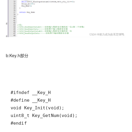
b:Key.h部分
#endif