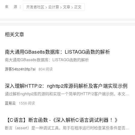
来 源：
开发者社区
>
云计算
>
文章
> 正文
相关文章
南大通用GBase8s数据库：LISTAGG函数的解析
南大通用GBase8s数据库：LISTAGG函数的解析
游客54bz4h3flp7ai
804
深入理解HTTP/2：nghttp2库源码解析及客户端实现示例
通过解析nghttp2库的源码和实现一个简单的HTTP/2客户端示例，本文详细介绍了HTTP/2的关键特性和nghttp2的核心实现。了解这些内容可以帮助开发者更好地理解HTTP/2协议，提高Web应用的性能和用户体验。对于实际开发中的应用，可以根据需要进一步优化和扩展代码，以满足具体需求。
蓝易云
1556
【C语言】断言函数 -《深入解析C语言调试利器 ！》
断言（assert）是一种调试工具，用于在程序运行时检查某些条件是否成立。如果条件不成立，断言会触发错误，并通常会终止程序的执行。断言有助于在开发和测试阶段捕捉逻辑错误。