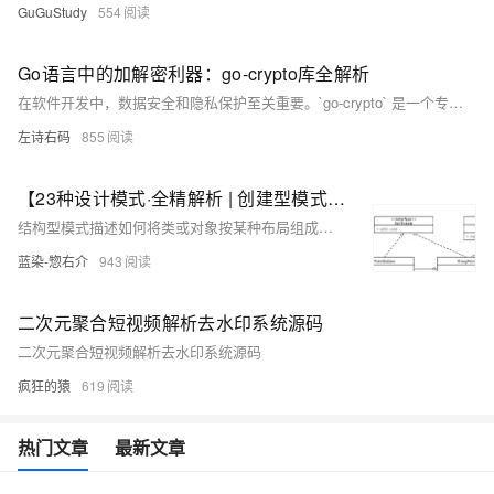
GuGuStudy
554
Go语言中的加解密利器：go-crypto库全解析
在软件开发中，数据安全和隐私保护至关重要。`go-crypto` 是一个专为 Golang 设计的加密解密工具库，支持 AES 和 RSA 等加密算法，帮助开发者轻松实现数据的加密和解密，保障数据传输和存储的安全性。本文将详细介绍 `go-crypto` 的安装、特性及应用实例。
左诗右码
855
【23种设计模式·全精解析 | 创建型模式篇】5种创建型模式的结构概述、实现、优缺点、扩展、使用场景、源码解析
结构型模式描述如何将类或对象按某种布局组成更大的结构。它分为类结构型模式和对象结构型模式，前者采用继承机制来组织接口和类，后者釆用组合或聚合来组合对象。由于组合关系或聚合关系比继承关系耦合度低，满足“合成复用原则”，所以对象结构型模式比类结构型模式具有更大的灵活性。 结构型模式分为以下 7 种： • 代理模式 • 适配器模式 • 装饰者模式 • 桥接模式 • 外观模式 • 组合模式 • 享元模式
蓝染-惣右介
943
二次元聚合短视频解析去水印系统源码
二次元聚合短视频解析去水印系统源码
疯狂的猿
619
热门文章
最新文章