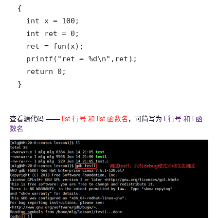
}
查看源代码 ——
list 行号 和 list 函数名
，可简写为
l 行号 和 l 函
数名