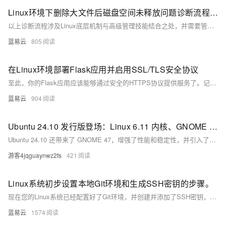
Linux环境下删除大文件后磁盘空间未释放问题诊断流程。
以上诊断流程涉及Linux底层机制与高级管理技能结合之处，并需要管理员根据实际环境灵活调整诊断策略与解决方案。
蓝易云
805
在Linux环境部署Flask应用并启用SSL/TLS安全协议
至此，你的Flask应用应该能够通过安全的HTTPS协议提供服务了。记得定期更新SSL证书，Certbot可以帮你自动更新证书。可以设定cronjob以实现这一点。
蓝易云
904
Ubuntu 24.10 发行版登场：Linux 6.11 内核、GNOME 47 桌面环境
Ubuntu 24.10 还带来了 GNOME 47，增强了性能和稳定性，并引入了新功能。此版本的 Ubuntu 还默认在采用 Nvidia 显卡的硬件上切换到 Wayland，并在支持的硬件上默认使用开源的 Nvidia 560 内核模块。 另外需要注意的是，Ubuntu 24.10 是稳定版本，但作为非 LTS 版本，仅支持 9 个月。
游客4jqguaynwz2fs
421
Linux系统初步设置本地Git环境和生成SSH密钥的步骤。
现在您的Linux系统已经配置好了Git环境，并创建并添加了SSH密钥，可以安全地与远端仓库进行交互，无论是克隆、推送还是拉取操作。此过程确保了数据传输的安全并使版本控制流程更为顺畅。使用Git时应考虑定期更新并管理您的凭据，以确保安全性。
蓝易云
1574