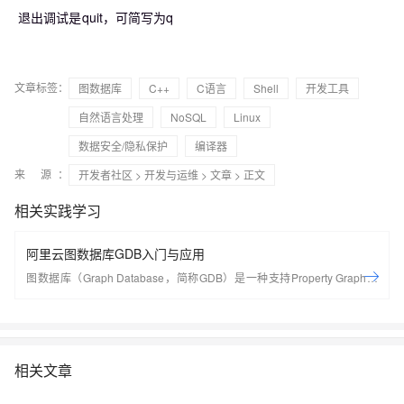
退出调试是quit，可简写为q
文章标签：
图数据库
C++
C语言
Shell
开发工具
自然语言处理
NoSQL
Linux
数据安全/隐私保护
编译器
来 源：
开发者社区
>
开发与运维
>
文章
> 正文
相关实践学习
阿里云图数据库GDB入门与应用
图数据库（Graph Database，简称GDB）是一种支持Property Graph图
模型、用于处理高度连接数据查询与存储的实时、可靠的在线数据库服
务。它支持Apache TinkerPop Gremlin查询语言，可以帮您快速构建基于
高度连接的数据集的应用程序。GDB非常适合社交网络、欺诈检测、推荐
引擎、实时图谱、网络/IT运营这类高度互连数据集的场景。 GDB由阿里云
相关文章
自主研发，具备如下优势： 标准图查询语言：支持属性图，高度兼容
Gremlin图查询语言。 高度优化的自研引擎：高度优化的自研图计算层和