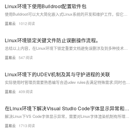
存储层，云盘多副本保障数据超高可靠，支持ACID事务。 服务高可用：
Linux环境下使用Buildroot配置软件包
支持高可用实例，节点故障迅速转移，保障业务连续性。 易运维：提供备
使用Buildroot可以大大简化嵌入式Linux系统的开发和维护工作，但它需要对Linux系统和交叉编译有深入的理解。通过上述步骤，可以有效地配置和定制软件包，为特定的嵌入式应用构建高效、稳定的系统。
份恢复、自动升级、监控告警、故障切换等丰富的运维功能，大幅降低运
蓝易云
1012
维成本。 产品主页：https://www.aliyun.com/product/gdb
Linux环境锁定关键文件防止误删操作流程。
总结以上内容，在Linux环境下锁定重要文档避免误删涉及到多种技术手段与策略组合运作, 包括但不限于利用chatter指挥官固化文档状态至只读模式、运作ACL精准调整访问权利列表、编排自动化流程简
蓝易云
547
Linux环境下的UDEV机制及其与守护进程的关联
实际使用时管理员需要熟悉编写合适udev rules去满足特殊需求;同时也需要注意避免编写过度复杂导致无法预料结果rules.UDEVD虽然稳健但错误配置可能导致无法预料问题因此需谨慎处理相关配置工作.
蓝易云
409
在Linux环境下解决Visual Studio Code字体显示异常和字体替换方法。
解决Linux下VS Code字体显示异常，需要对Linux字体渲染机制有所理解，并对VS Code的配置选项进行合理设置。替换字体时则要通过系统字体配置或VS Code设置来完成。通过上述方法，可以有效地解决字体显示问题，从而提升代码编辑的视觉体验。
蓝易云
1713