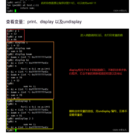
查看变量：print、display 以及undisplay