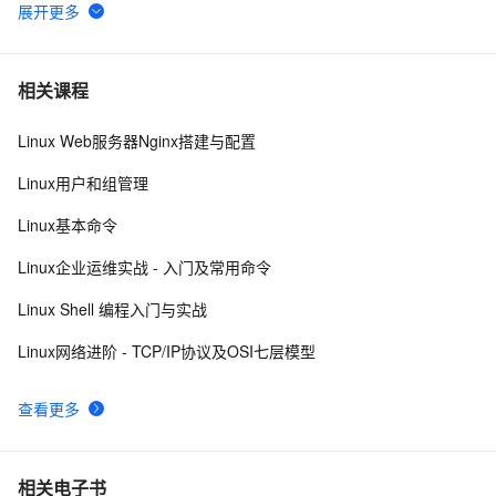
VMware安装Linux第一天
8
6
linux DHCP
5
7
相关课程
Linux Web服务器Nginx搭建与配置
Linux系统命令归纳
7
8
Linux用户和组管理
Damn Vulnerable Linux
9
9
Linux基本命令
每日一个计算机小知识：Linux
7
10
Linux企业运维实战 - 入门及常用命令
Linux Shell 编程入门与实战
Linux网络进阶 - TCP/IP协议及OSI七层模型
查看更多
相关电子书