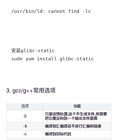
/usr/bin/ld: cannot find -lc
sudo yum install glibc-static
3. gcc/g++常用选项