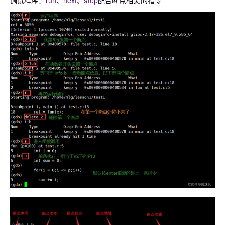
调试程序：
run
、
next
、
step
配合断点相关的指令