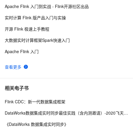
Connector -- 海量结构化数据的实时计算和处理】
Apache Flink 入门到实战 - Flink开源社区出品
Flink1.13架构全集| 一文带你由浅入深精通Flink方方面面
9
9
实时计算 Flink 版产品入门与实操
（二）E
美团 Flink 资源调度优化实践
73
10
开源 Flink 极速上手教程
大数据实时计算框架Spark快速入门
Apache Flink 入门
查看更多
相关电子书
Flink CDC：新一代数据集成框架
DataWorks数据集成实时同步最佳实践（含内测邀请）-2020飞天大数据平台实战应用第一季
《DataWorks 数据集成实时同步》