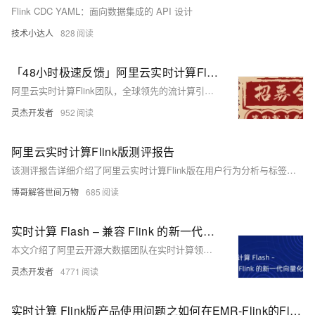
Flink CDC YAML：面向数据集成的 API 设计
技术小达人
828
「48小时极速反馈」阿里云实时计算Flink广招天下英雄
阿里云实时计算Flink团队，全球领先的流计算引擎缔造者，支撑双11万亿级数据处理，推动Apache Flink技术发展。现招募Flink执行引擎、存储引擎、数据通道、平台管控及产品经理人才，地点覆盖北京、杭州、上海。技术深度参与开源核心，打造企业级实时计算解决方案，助力全球企业实现毫秒洞察。
灵杰开发者
952
阿里云实时计算Flink版测评报告
该测评报告详细介绍了阿里云实时计算Flink版在用户行为分析与标签画像中的应用实践，展示了其毫秒级的数据处理能力和高效的开发流程。报告还全面评测了该服务在稳定性、性能、开发运维及安全性方面的卓越表现，并对比自建Flink集群的优势。最后，报告评估了其成本效益，强调了其灵活扩展性和高投资回报率，适合各类实时数据处理需求。
博哥解答世间万物
685
实时计算 Flash – 兼容 Flink 的新一代向量化流计算引擎
本文介绍了阿里云开源大数据团队在实时计算领域的最新成果——向量化流计算引擎Flash。文章主要内容包括：Apache Flink 成为业界流计算标准、Flash 核心技术解读、性能测试数据以及在阿里巴巴集团的落地效果。Flash 是一款完全兼容 Apache Flink 的新一代流计算引擎，通过向量化技术和 C++ 实现，大幅提升了性能和成本效益。
灵杰开发者
4771
实时计算 Flink版产品使用问题之如何在EMR-Flink的Flink SOL中针对source表单独设置并行度