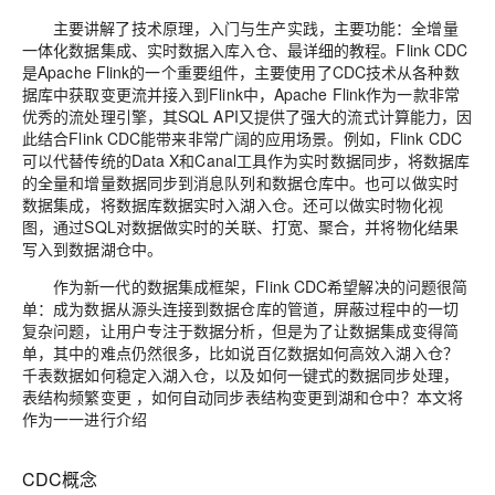
主要讲解了技术原理，入门与生产实践，主要功能：全增量
一体化数据集成、实时数据入库入仓、最详细的教程。Flink CDC
是Apache Flink的一个重要组件，主要使用了CDC技术从各种数
据库中获取变更流并接入到Flink中，Apache Flink作为一款非常
优秀的流处理引擎，其SQL API又提供了强大的流式计算能力，因
此结合Flink CDC能带来非常广阔的应用场景。例如，Flink CDC
可以代替传统的Data X和Canal工具作为实时数据同步，将数据库
的全量和增量数据同步到消息队列和数据仓库中。也可以做实时
数据集成，将数据库数据实时入湖入仓。还可以做实时物化视
图，通过SQL对数据做实时的关联、打宽、聚合，并将物化结果
写入到数据湖仓中。
作为新一代的数据集成框架，Flink CDC希望解决的问题很简
单：成为数据从源头连接到数据仓库的管道，屏蔽过程中的一切
复杂问题，让用户专注于数据分析，但是为了让数据集成变得简
单，其中的难点仍然很多，比如说百亿数据如何高效入湖入仓？
千表数据如何稳定入湖入仓，以及如何一键式的数据同步处理，
表结构频繁变更 ，如何自动同步表结构变更到湖和仓中？本文将
作为一一进行介绍
CDC概念