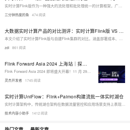
实时计算Flink版作为一种强大的流处理和批处理统一的计算框架，广泛应用于各种需要实时数据处理和分析的场景。实时计算Flink版通常结合SQL接口、DataStream API、以及与上下游数据源和存储系统的丰富连接器，提供了一套全面的解决方案，以应对各种实时计算需求。其低延迟、高吞吐、容错性强的特点，使其成为众多企业和组织实时数据处理首选的技术平台。以下是实时计算Flink版的一些典型使用合集。
三分钟热度的鱼
474
大数据实时计算产品的对比测评：实时计算Flink版 VS 自建Flink集群
本文介绍了实时计算Flink版与自建Flink集群的对比，涵盖部署成本、性能表现、易用性和企业级能力等方面。实时计算Flink版作为全托管服务，显著降低了运维成本，提供了强大的集成能力和弹性扩展，特别适合中小型团队和业务波动大的场景。文中还提出了改进建议，并探讨了与其他产品的联动可能性。总结指出，实时计算Flink版在简化运维、降低成本和提升易用性方面表现出色，是大数据实时计算的优选方案。
zdl
861
Flink Forward Asia 2024 上海站｜探索实时计算新边界
Flink Forward Asia 2024 即将盛大开幕！11 月 29 至 30 日在上海举行，大会聚焦 Apache Flink 技术演进与未来规划，涵盖流式湖仓、流批一体、Data+AI 融合等前沿话题，提供近百场专业演讲。立即报名，共襄盛举！官网：https://asia.flink-forward.org/shanghai-2024/
灵杰开发者
1745
实时计算UniFlow：Flink+Paimon构建流批一体实时湖仓
实时计算架构中，传统湖仓架构在数据流量管控和应用场景支持上表现良好，但在实际运营中常忽略细节，导致新问题。为解决这些问题，提出了流批一体的实时计算湖仓架构——UniFlow。该架构通过统一的流批计算引擎、存储格式（如Paimon）和Flink CDC工具，简化开发流程，降低成本，并确保数据一致性和实时性。UniFlow还引入了Flink Materialized Table，实现了声明式ETL，优化了调度和执行模式，使用户能灵活调整新鲜度与成本。最终，UniFlow不仅提高了开发和运维效率，还提供了更实时的数据支持，满足业务决策需求。
技术内容小助手
1412
热门文章
最新文章