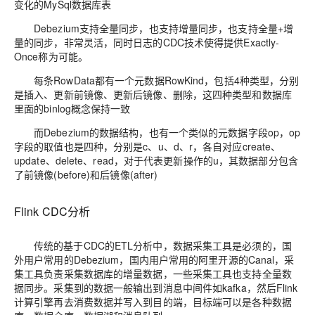
变化的MySql数据库表
Debezium支持全量同步，也支持增量同步，也支持全量+增
量的同步，非常灵活，同时日志的CDC技术使得提供Exactly-
Once称为可能。
每条RowData都有一个元数据RowKind，包括4种类型，分别
是插入、更新前镜像、更新后镜像、删除，这四种类型和数据库
里面的binlog概念保持一致
而Debezium的数据结构，也有一个类似的元数据字段op，op
字段的取值也是四种，分别是c、u、d、r，各自对应create、
update、delete、read，对于代表更新操作的u，其数据部分包含
了前镜像(before)和后镜像(after)
Flink CDC分析
传统的基于CDC的ETL分析中，数据采集工具是必须的，国
外用户常用的Debezium，国内用户常用的阿里开源的Canal，采
集工具负责采集数据库的增量数据，一些采集工具也支持全量数
据同步。采集到的数据一般输出到消息中间件如kafka，然后Flink
计算引擎再去消费数据并写入到目的端，目标端可以是各种数据