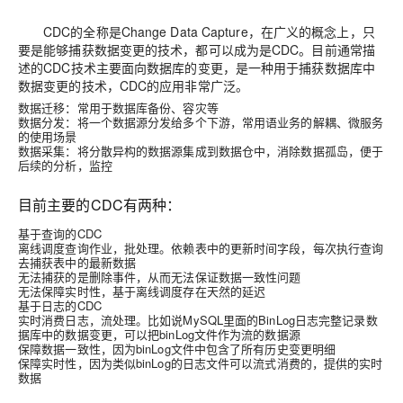
CDC的全称是Change Data Capture，在广义的概念上，只
要是能够捕获数据变更的技术，都可以成为是CDC。目前通常描
述的CDC技术主要面向数据库的变更，是一种用于捕获数据库中
数据变更的技术，CDC的应用非常广泛。
数据迁移：常用于数据库备份、容灾等
数据分发：将一个数据源分发给多个下游，常用语业务的解耦、微服务
的使用场景
数据采集：将分散异构的数据源集成到数据仓中，消除数据孤岛，便于
后续的分析，监控
目前主要的CDC有两种：
基于查询的CDC
离线调度查询作业，批处理。依赖表中的更新时间字段，每次执行查询
去捕获表中的最新数据
无法捕获的是删除事件，从而无法保证数据一致性问题
无法保障实时性，基于离线调度存在天然的延迟
基于日志的CDC
实时消费日志，流处理。比如说MySQL里面的BinLog日志完整记录数
据库中的数据变更，可以把binLog文件作为流的数据源
保障数据一致性，因为binLog文件中包含了所有历史变更明细
保障实时性，因为类似binLog的日志文件可以流式消费的，提供的实时
数据