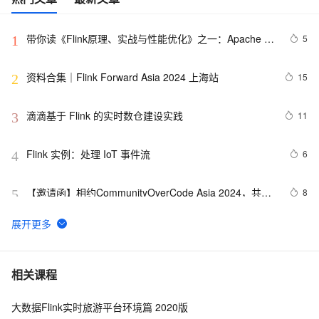
带你读《Flink原理、实战与性能优化》之一：Apache 
5
1
Flink介绍
资料合集｜Flink Forward Asia 2024 上海站
15
2
滴滴基于 Flink 的实时数仓建设实践
11
3
Flink 实例：处理 IoT 事件流
6
4
【邀请函】相约CommunityOverCode Asia 2024，共探
8
5
Flink、Paimon、Celeborn开源新境界！
Flink SQL 中动态修改 DDL 的属性
2
6
体验有奖：使用PolarDB-X与Flink搭建实时数据大屏
1
7
相关课程
大数据Flink实时旅游平台环境篇 2020版
10月17日Spark社区直播【Tablestore Spark Streaming 
1
8