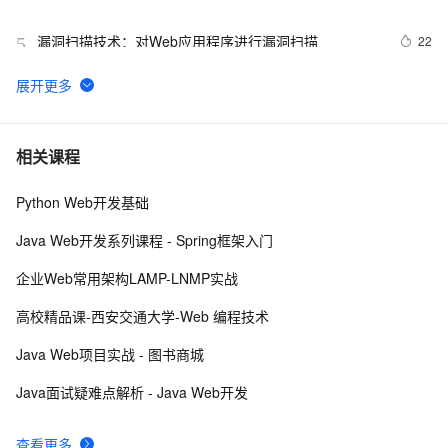
文件)
漏洞扫描技术：对Web应用程序进行漏洞扫描
22
5
【Web动画】科技感十足的暗黑字符雨动画 
5
6
Python：使用PyJWT实现JSON Web Tokens加密解密
2
7
相关课程
Python Web开发基础
RDIFramework.NET开发实例━表约束条件权限的使
622
8
用-Web
Java Web开发系列课程 - Spring框架入门
而桌面app向来是web前端开发开发人员下意识的避开方
2
9
企业Web常用架构LAMP-LNMP实战
【常见Web应用安全问题】---3、Code Execution
5
10
高校精品课-西安交通大学-Web 编程技术
Java Web项目实战 - 图书商城
Java面试疑难点解析 - Java Web开发
查看更多