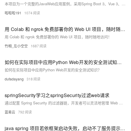
本项目为一个完整的JavaWeb应用案例，采用Spring Boot 3、Vue 3、MySQL、Redis等最新技术栈，涵盖前后端分离架构设计、RESTful API开发、JWT安全认证、Docker容器化部署等内容，适合掌握企业级Web项目全流程开发与部署。
啦啦啦191
1074
用 Colab 和 ngrok 免费部署你的 Web UI 项目，随时随地访问！
用 Colab 和 ngrok 免费部署你的 Web UI 项目，随时随地访问！
竹相_左小空空
1687
如何在实际项目中应用Python Web开发的安全测试知识？
如何在实际项目中应用Python Web开发的安全测试知识？
dufadayang
318
springSecurity学习之springSecurity过滤web请求
通过配置 Spring Security 的过滤器链，开发者可以灵活地管理 Web 请求的安全性。理解核心过滤器的作用以及如何配置和组合这些过滤器，可以帮助开发者实现复杂的安全需求。通过具体的示例代码，可以清晰地了解 Spring Security 的配置方法和实践。
蓝易云
792
java spring 项目若依框架启动失败，启动不了服务提示端口8080占用escription: Web server failed to start. Port 8080 was already in use. Action: Identify and stop the process that’s listening on port 8080 or configure this application to listen on another port-优雅草卓伊凡解决方案