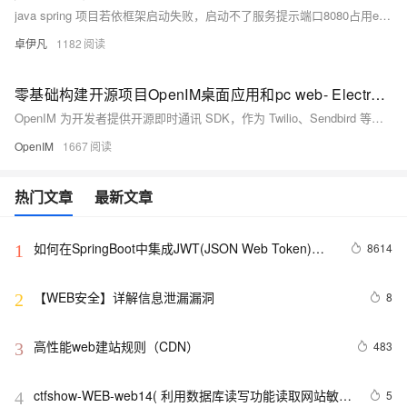
java spring 项目若依框架启动失败，启动不了服务提示端口8080占用escription: Web server failed to start. Port 8080 was already in use. Action: Identify and stop the process that’s listening on port 8080 or configure this application to listen on another port-优雅草卓伊凡解决方案
卓伊凡
1182
零基础构建开源项目OpenIM桌面应用和pc web- Electron篇
OpenIM 为开发者提供开源即时通讯 SDK，作为 Twilio、Sendbird 等云服务的替代方案。借助 OpenIM，开发者可以构建安全可靠的即时通讯应用，如 WeChat、Zoom、Slack 等。 本仓库基于开源版 OpenIM SDK 开发，提供了一款基于 Electron 的即时通讯应用。您可以使用此应用程序作为 OpenIM SDK 的参考实现。本项目同时引用了 @openim/electron-client-sdk 和 @openim/wasm-client-sdk，分别为 Electron 版本和 Web 版本的 SDK，可以同时构建 PC Web 程序和桌面应用（Wi
OpenIM
1667
热门文章
最新文章
如何在SpringBoot中集成JWT(JSON Web Token)鉴
8614
1
权
【WEB安全】详解信息泄漏漏洞
8
2
高性能web建站规则（CDN）
483
3
ctfshow-WEB-web14( 利用数据库读写功能读取网站敏感
5
4