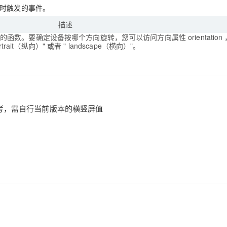
时触发的事件。
描述
AI 应用
10分钟微调：让0.6B模型媲美235B模
多模态数据信
发后执行的函数。要确定设备按哪个方向旋转，您可以访问方向属性 orientation
型
依托云原生高可用架构,实现Dify私有化部署
rtrait（纵向）" 或者 " landscape（横向）"。
用1%尺寸在特定领域达到大模型90%以上效果
一个 AI 助手
超强辅助，Bol
即刻拥有 DeepSeek-R1 满血版
在企业官网、通讯软件中为客户提供 AI 客服
多种方案随心选，轻松解锁专属 DeepSeek