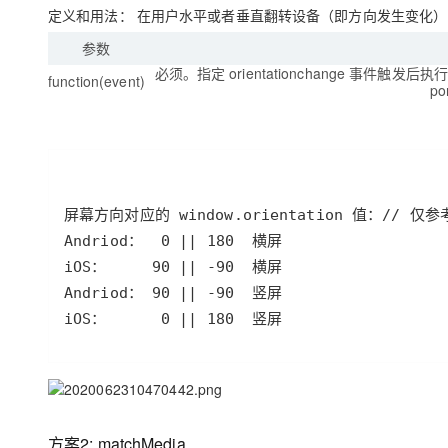
大模型解决方案
定义和用法：
在用户水平或者垂直翻转设备（即方向发生变化）
迁移与运维管理
参数
快速部署 Dify，高效搭建 
必须。指定 orientationchange 事件触
专有云
function(event)
po
10 分钟在聊天系统中增加
iOS：      0 || 180  竖屏
方案2: matchMedia