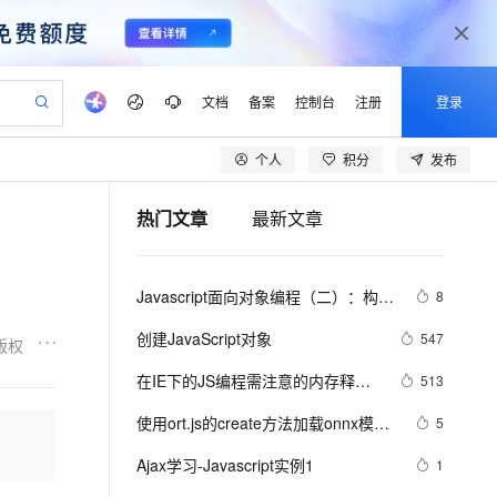
文档
备案
控制台
注册
登录
个人
积分
发布
验
作计划
器
AI 活动
专业服务
服务伙伴合作计划
开发者社区
加入我们
产品动态
服务平台百炼
阿里云 OPC 创新助力计划
热门文章
最新文章
一站式生成采购清单，支持单品或批量购买
io：打造专属 AI 语音助手
S产品伙伴计划（繁花）
峰会
CS
造的大模型服务与应用开发平台
一句话生成原生可编辑精美 PPT 文稿
AI 生产力先锋
Al MaaS 服务伙伴赋能合作
域名
博文
Careers
至高可申请百万元
Qwen3.8-Max 模型上线
开启高性价比 AI 编程新体验
弹性可伸缩的云计算服务
Qwen-Audio-3.0-Realtime 端到端实时语音角色扮演
输入一句话想法, 轻松生成专业的 PPT
先锋实践拓展 AI 生产力的边界
Token 补贴，五大权
计划
海大会
伙伴信用分合作计划
商标
问答
社会招聘
Javascript面向对象编程（二）：构造
8
益加速 OPC 成功
eek-V4-Pro
SS
一键部署幻兽帕鲁游戏服务器
飞天发布时刻
HOT
Open Search 向量检索版支
划
备案
电子书
校园招聘
函数的继承 by 阮一峰
pSeek-V4-Pro
视频创作，一键激活电商全链路生产力
稳定、安全、高性价比、高性能的云存储服务
一键购买专属联机服务器，轻松开启游戏
所见，即是所愿
持视频检索 Pipeline 功能
更多支持
创建JavaScript对象
547
版权
划
公司注册
镜像站
视频生成
语音识别与合成
专属 QwenPaw
漫剧工坊：一站式动画创作平台
AI 实训营
HOT
应用身份服务 (IDaaS)
在IE下的JS编程需注意的内存释放
513
合作伙伴培训与认证
划
上云迁移
站生成，高效打造优质广告素材
全接入的云上超级电脑
从聊天伙伴进化为能主动干活的本地数字员工
快速生产连贯的高质量长漫剧
从基础到进阶，Agent 创客手把手教你
OpenClaw 管理能力上线
问题
lScope
我要反馈
e-1.1-T2V
Qwen3-TTS-Flash
使用ort.js的create方法加载onnx模型
5
查询合作伙伴
n Alibaba Cloud ISV 合作
代维服务
建企业门户网站
10 分钟搭建微信、支付宝小程序
MaxCompute MaxFrame 提
报错：Fetch API cannot load file…… 
畅细腻的高质量视频
离线语音合成大模型，多语言方言自适应，低延迟高稳定
创新加速
Ajax学习-Javascript实例1
ope
登录合作伙伴管理后台
1
我要建议
站，无忧落地极速上线
以可视化方式快速构建移动和 PC 门户网站
国内短信简单易用，安全可靠，秒级触达，全球覆盖200+国家和地区。
高效部署网站，快速应用到小程序
供自动弹性内存功能
URL scheme “file“ is not supported.