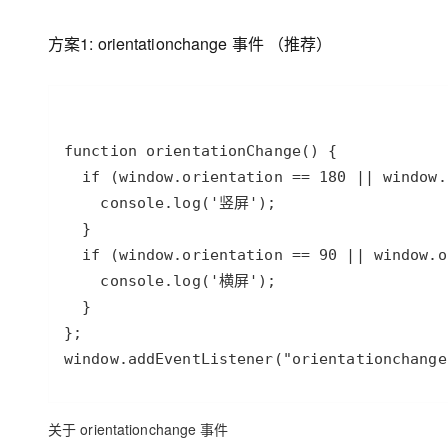
存储
天池大赛
Qwen3.7-Plus
云解析DNS
解决方案免费试用 新老
电子合同
最高领取价值200元试用
能看、能想、能动手的多模
安全
网络与CDN
方案1: orientationchange 事件 （推荐）
AI 算法大赛
畅捷通
大数据开发治理平台 Data
AI 产品 免费试用
网络
安全
云开发大赛
Qwen3-VL-Plus
Tableau 订阅
1亿+ 大模型 tokens 和 
可观测
入门学习赛
中间件
AI空中课堂在线直播课
云防火墙
140+云产品 免费试用
上云与迁云
云原生的云上边界网络安全
产品新客免费试用，最长1
数据库
生态解决方案
大模型服务
企业出海
大模型ACA认证体验
大数据计算
助力企业全员 AI 认知与能
行业生态解决方案
千问AI平台-Token Plan
政企业务
媒体服务
开发者生态解决方案
企业服务与云通信
千问AI平台-模型体验
AI 开发和 AI 应用解决
在线体验全尺寸、多种模态
域名与网站
Happy 系列大模型
window.addEventListener("orientationchange
终端用户计算
Serverless
关于 orientationchange 事件
开发工具