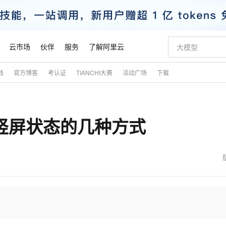
云市场
伙伴
服务
了解阿里云
践
官方博客
考认证
TIANCHI大赛
活动广场
下载
AI 特惠
数据与 API
成为产品伙伴
企业增值服务
最佳实践
价格计算器
AI 场景体
基础软件
产品伙伴合
阿里云认证
市场活动
配置报价
大模型
自助选配和估算价格
新方式
睿译宝，AI翻译排版一步到位
智启 AI 普惠权益
产品生态集成认证中心
企业支持计划
云上春晚
域名与网站
千问官方 MaaS 平台，为开发者和 Agent 而生，新用户赠送 1 亿 + tokens 额度
Qwen Aud
AI Coding
阿里云Maa
2026 阿里云
云服务器 E
为企业打
数据集
Windows
大模型认证
模型
NEW
NEW
端横竖屏状态的几种方式
交付可用成果
值低价云产品抢先购
上传文档即自动完成翻译和格式还原
至高享 1亿+免费 tokens，加速 Al 应用落地
提供智能易用的域名与建站服务
智能编程，一键
安全可靠、
产品生态伙伴
专家技术服务
云上奥运之旅
弹性计算合作
阿里云中企出
手机三要素
宝塔 Linux
全部认证
价格优势
有专属领域专家
GLM-5.2：长任务时代开源旗舰模型
阿里云 OPC 创新助力计划
千问大模型
即刻拥有 DeepS
AI 电商营销
对象存储 O
大模型
产品生态伙伴工作台
企业增值服务台
云栖战略参考
云存储合作计
云栖大会
身份实名认证
CentOS
训练营
推动算力普惠，释放技术红利
最高返9万
多领域专家智能体,一键组建 AI 虚拟交付团队
快速构建应用程序和网站，即刻迈出上云第一步
至高百万元 Token 补贴，加速一人公司成长
多元化、高性能、安全可靠的大模型服务
真正可用的 1M 上下文,一次完成代码全链路开发
轻松解锁专属 Dee
从图文生成到
云上的中国
数据库合作计
活动全景
短信
Docker
图片和
站式影视创作平台
Hermes Agent，打造自进化智能体
Token Plan 模型订阅计划
数字证书管理服务（原SSL证书）
5 分钟轻松部署
AI 广告创作
无影云电脑
企业成长
NEW
信息公告
看见新力量
云网络合作计
OCR 文字识别
JAVA
证享300元代金券
可视化编排打通从文字构思到成片全链路闭环
全托管，含MySQL、PostgreSQL、SQL Server、MariaDB多引擎
自主进化，持久记忆，越用越聪明
Qwen3.8-Max 首发尝鲜，限时加量 10 倍，夜间低至2折
实现全站HTTPS，呈现可信的WEB访问
图文、视频一
随时随地安
魔搭 Mode
Kimi-K3
HappyHors
NEW
loud
服务实践
官网公告
金融模力时刻
Salesforce O
版
发票查验
全能环境
Claude Code + GStack 打造工程团队
千问办公，限时限量积分加倍
Qoder
低代码高效构
AI 建站
短信服务
型
NEW
作计划
Kimi 最新旗舰模型，长程编程与推理利器
让文字生成流
计划
创新中心
魔搭 ModelSc
健康状态
理服务
让AI从“聊天伙伴”进化为能干活的“数字员工”
安装技能 GStack，拥有专属 AI 工程团队
你的AI工作搭子，覆盖日常办公高频场景
面向真实软件的智能体编程平台
0 代码专业建
客户案例
天气预报查询
操作系统
态合作计划