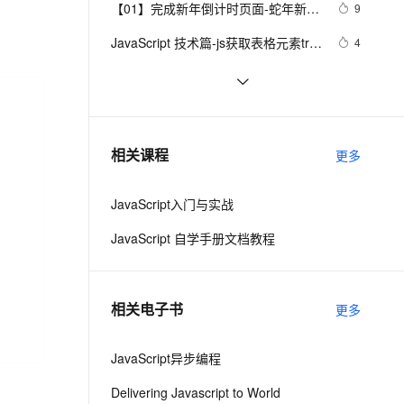
安全
【01】完成新年倒计时页面-蛇年新年
我要投诉
e-1.1-I2V
Cosyvoice-V3-Flash
9
PolarDB
上云场景组合购
Milvus 弹性伸缩功能新增节
伴
快乐倒计时领取礼物放烟花html代码
漫剧创作，剧本、分镜、视频高效生成
100%兼容MySQL、PostgreSQL，兼容Oracle，支持集中和分布式
覆盖90%+业务场景，专享组合折扣价
点支持范围
畅自然，细节丰富
高表现力语音合成大模型，语音克隆听感自然
VPN
JavaScript 技术篇-js获取表格元素tr、
4
优雅草科技央千澈写采用
th、td相对于父节点的索引。
ernetes 版 ACK
云聚AI 严选权益
AI 原生数据库服务发布
html5+div+CSS+JavaScript-优雅草卓
SSL 证书
JavaScript中的Math对象
660
2V
Fun-ASR
，一键激活高效办公新体验
理容器应用的 K8s 服务
精选AI产品，从模型到应用全链提效
Agent 数据网关
伊凡-做一条关于新年的代码分享给你
文戏情感细腻自然，动作戏激烈拳拳到肉，实现更强表演能力
支持中英文自由切换，具备更强的噪声鲁棒性
堡垒机
详细js 正则的解释
1
们-为了C站的分拼一下子
AI 用量加速计划
云原生数据库 PolarDB
防火墙
、识别商机，让客服更高效、服务更出色。
javascript：FF/Chrome 与 IE 动态加
新老同享，达量后返
Agentic Database 发布
1
相关课程
更多
载元素的区别
主机安全
应用
JavaScript入门与实战
千问办公
NEW
AI 应用及服务市场
的智能体编程平台
一站式AI生产力平台
JavaScript 自学手册文档教程
AI 应用
伶鹊
企业级人与Agent协作平台，接入和调度多个数字员工
智能客服平台，对话机器人、对话分析、智能外呼
大模型
相关电子书
更多
大模型服务平台百炼 - 全妙
自然语言处理
应用创作平台
多模态内容创作工具，已接入 DeepSeek
JavaScript异步编程
数据标注
机器学习
Delivering Javascript to World