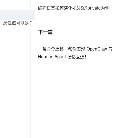
编程语言如何演化-以JS的private为例
息提取
与 AI 智能体进行实时音视频通话
 ，属性值可以是 "
从文本、图片、视频中提取结构化的属性信息
构建支持视频理解的 AI 音视频实时通话应用
下一篇
t.diy 一步搞定创意建站
构建大模型应用的安全防护体系
通过自然语言交互简化开发流程,全栈开发支持
通过阿里云安全产品对 AI 应用进行安全防护
一条命令迁移，帮你实现 OpenClaw 与
Hermes Agent 记忆互通！