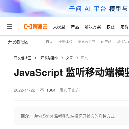
大模型
产品
解决方案
权益
定价
开发者社区
首页
模型体验
探索云世界
问产品
动手实
大模型
产品
解决方案
权益
定价
云市场
伙伴
服务
了解阿里云
精选产品
精选解决方案
普惠上云
产品定价
精选商城
成为销售伙伴
售前咨询
为什么选择阿里云
千问AI平台
开发者社区
开发与运维
文章
正文
了解云产品的定价详情
大模型服务平台百炼
千问办公，解锁你的工作
普惠上云 官方力荐
分销伙伴
在线服务
网站建设
什么是云计算
大
JavaScript 监听移动
大模型服务与应用平台
企业级Agent产品，直接
云服务器38元/年起，超
咨询伙伴
多端小程序
技术领先
云上成本管理
售后服务
轻量应用服务器
Agency Agents：拥
官方推荐返现计划
大模型
精选产品
精选解决方案
Salesforce 国际版订阅
稳定可靠
管理和优化成本
推荐新用户得奖励，单订单
销售伙伴合作计划
2022-11-22
1364
发布于山东
自助服务
友盟天域
安全合规
人工智能与机器学习
AI
文本生成
云数据库 RDS
HappyHorse 打造一
云工开物
无影生态合作计划
在线服务
观测云
分析师报告
高校专属算力普惠，学生认
计算
互联网应用开发
Qwen3.8-Max
HOT
Salesforce On Alibaba C
工单服务
Tuya 物联网平台阿里云
研究报告与白皮书
人工智能平台 PAI
快速拥有专属 OpenClaw
简介：
JavaScript 监听移动端横竖屏状态的几种方式
大模
Consulting Partner 合
大数据
容器
智能体时代全能旗舰模型
免费试用
短信专区
一站式AI开发、训练和推
蓝凌 OA
AI 大模型销售与服务生
现代化应用