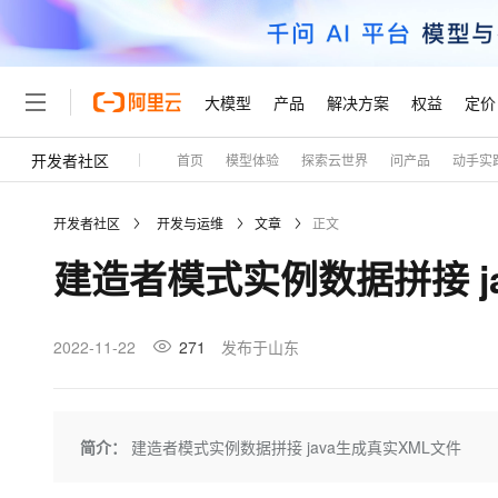
大模型
产品
解决方案
权益
定价
开发者社区
首页
模型体验
探索云世界
问产品
动手实
大模型
产品
解决方案
权益
定价
云市场
伙伴
服务
了解阿里云
精选产品
精选解决方案
普惠上云
产品定价
精选商城
成为销售伙伴
售前咨询
为什么选择阿里云
千问AI平台
开发者社区
开发与运维
文章
正文
了解云产品的定价详情
大模型服务平台百炼
千问办公，解锁你的工作
普惠上云 官方力荐
分销伙伴
在线服务
网站建设
什么是云计算
大
建造者模式实例数据拼接 j
大模型服务与应用平台
企业级Agent产品，直接
云服务器38元/年起，超
咨询伙伴
多端小程序
技术领先
云上成本管理
售后服务
轻量应用服务器
Agency Agents：拥
官方推荐返现计划
大模型
精选产品
精选解决方案
Salesforce 国际版订阅
稳定可靠
管理和优化成本
推荐新用户得奖励，单订单
销售伙伴合作计划
2022-11-22
271
发布于山东
自助服务
友盟天域
安全合规
人工智能与机器学习
AI
文本生成
云数据库 RDS
HappyHorse 打造一
云工开物
无影生态合作计划
在线服务
观测云
分析师报告
高校专属算力普惠，学生认
计算
互联网应用开发
Qwen3.8-Max
HOT
Salesforce On Alibaba C
工单服务
Tuya 物联网平台阿里云
研究报告与白皮书
人工智能平台 PAI
快速拥有专属 OpenClaw
简介：
建造者模式实例数据拼接 java生成真实XML文件
大模
Consulting Partner 合
大数据
容器
智能体时代全能旗舰模型
免费试用
短信专区
一站式AI开发、训练和推
蓝凌 OA
AI 大模型销售与服务生
现代化应用