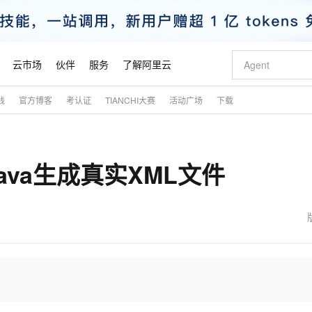
云市场
伙伴
服务
了解阿里云
践
官方博客
考认证
TIANCHI大赛
活动广场
下载
AI 特惠
数据与 API
成为产品伙伴
企业增值服务
最佳实践
价格计算器
AI 场景体
基础软件
产品伙伴合
阿里云认证
市场活动
配置报价
大模型
自助选配和估算价格
新方式
睿译宝，AI翻译排版一步到位
智启 AI 普惠权益
产品生态集成认证中心
企业支持计划
云上春晚
域名与网站
千问官方 MaaS 平台，为开发者和 Agent 而生，新用户赠送 1 亿 + tokens 额度
Qwen Aud
AI Coding
阿里云Maa
2026 阿里云
云服务器 E
为企业打
数据集
Windows
大模型认证
模型
NEW
NEW
ava生成真实XML文件
交付可用成果
值低价云产品抢先购
上传文档即自动完成翻译和格式还原
至高享 1亿+免费 tokens，加速 Al 应用落地
提供智能易用的域名与建站服务
智能编程，一键
安全可靠、
产品生态伙伴
专家技术服务
云上奥运之旅
弹性计算合作
阿里云中企出
手机三要素
宝塔 Linux
全部认证
价格优势
有专属领域专家
GLM-5.2：长任务时代开源旗舰模型
阿里云 OPC 创新助力计划
千问大模型
即刻拥有 DeepS
AI 电商营销
对象存储 O
大模型
产品生态伙伴工作台
企业增值服务台
云栖战略参考
云存储合作计
云栖大会
身份实名认证
CentOS
训练营
推动算力普惠，释放技术红利
最高返9万
多领域专家智能体,一键组建 AI 虚拟交付团队
快速构建应用程序和网站，即刻迈出上云第一步
至高百万元 Token 补贴，加速一人公司成长
多元化、高性能、安全可靠的大模型服务
真正可用的 1M 上下文,一次完成代码全链路开发
轻松解锁专属 Dee
从图文生成到
云上的中国
数据库合作计
活动全景
短信
Docker
图片和
站式影视创作平台
Hermes Agent，打造自进化智能体
Token Plan 模型订阅计划
数字证书管理服务（原SSL证书）
5 分钟轻松部署
AI 广告创作
无影云电脑
企业成长
NEW
信息公告
看见新力量
云网络合作计
OCR 文字识别
JAVA
证享300元代金券
可视化编排打通从文字构思到成片全链路闭环
全托管，含MySQL、PostgreSQL、SQL Server、MariaDB多引擎
自主进化，持久记忆，越用越聪明
Qwen3.8-Max 首发尝鲜，限时加量 10 倍，夜间低至2折
实现全站HTTPS，呈现可信的WEB访问
图文、视频一
随时随地安
魔搭 Mode
Kimi-K3
HappyHors
NEW
loud
服务实践
官网公告
金融模力时刻
Salesforce O
版
发票查验
全能环境
Claude Code + GStack 打造工程团队
千问办公，限时限量积分加倍
Qoder
低代码高效构
AI 建站
短信服务
型
NEW
作计划
Kimi 最新旗舰模型，长程编程与推理利器
让文字生成流
计划
创新中心
魔搭 ModelSc
健康状态
理服务
让AI从“聊天伙伴”进化为能干活的“数字员工”
安装技能 GStack，拥有专属 AI 工程团队
你的AI工作搭子，覆盖日常办公高频场景
面向真实软件的智能体编程平台
0 代码专业建
客户案例
天气预报查询
操作系统
态合作计划