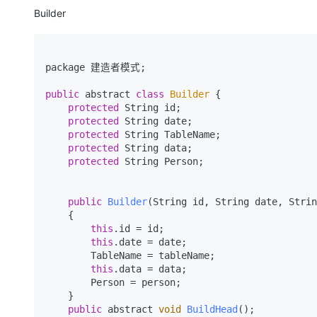
Builder
package 建造者模式;

public
 abstract 
class
Builder
 {

protected
 String id;

protected
 String date;

protected
 String TableName;

protected
 String data;

protected
 String Person;

public
Builder
(String id, String date, Strin
{

this
.id = id;

this
.date = date;

        TableName = tableName;

this
.data = data;

        Person = person;

    }

public
 abstract 
void
BuildHead
()
;
