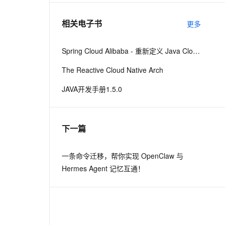
相关电子书
更多
息提取
与 AI 智能体进行实时音视频通话
从文本、图片、视频中提取结构化的属性信息
构建支持视频理解的 AI 音视频实时通话应用
Spring Cloud Alibaba - 重新定义 Java Cloud-Native
t.diy 一步搞定创意建站
构建大模型应用的安全防护体系
The Reactive Cloud Native Arch
通过自然语言交互简化开发流程,全栈开发支持
通过阿里云安全产品对 AI 应用进行安全防护
JAVA开发手册1.5.0
下一篇
一条命令迁移，帮你实现 OpenClaw 与
Hermes Agent 记忆互通！