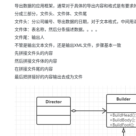
存储
天池大赛
Qwen3.7-Plus
云解析DNS
解决方案免费试用 新老
电子合同
导出数据的应用框架，通常对于具体的导出内容和格式是有要求
最高领取价值200元试用
能看、能想、能动手的多模
安全
网络与CDN
分成三部分，文件头、文件体、文件尾
AI 算法大赛
畅捷通
文件头：分公司编号、导出数据的日期，对于文本格式，中间用
大数据开发治理平台 Data
AI 产品 免费试用
网络
安全
云开发大赛
Qwen3-VL-Plus
Tableau 订阅
文件体：表名称，然后分条描述数据。。。。
1亿+ 大模型 tokens 和 
可观测
入门学习赛
中间件
文件尾：输出人
AI空中课堂在线直播课
云防火墙
140+云产品 免费试用
不管是输出文本文件，还是输出XML文件，步骤基本一致
上云与迁云
云原生的云上边界网络安全
产品新客免费试用，最长1
数据库
先拼接文件头的内容
生态解决方案
大模型服务
企业出海
大模型ACA认证体验
然后拼接文件体的内容
大数据计算
助力企业全员 AI 认知与能
行业生态解决方案
在拼接文件尾的内容
千问AI平台-Token Plan
政企业务
媒体服务
最后把拼接好的内容输出去成为文件
开发者生态解决方案
企业服务与云通信
千问AI平台-模型体验
AI 开发和 AI 应用解决
在线体验全尺寸、多种模态
域名与网站
Happy 系列大模型
终端用户计算
Serverless
开发工具