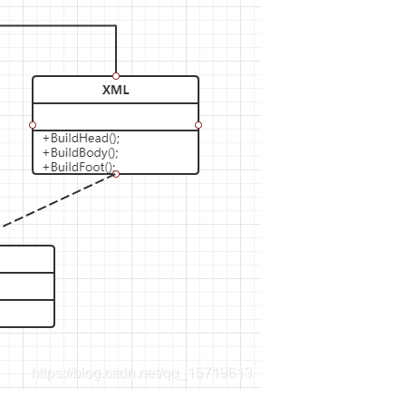
AI 应用
10分钟微调：让0.6B模型媲美235B模
多模态数据信
型
依托云原生高可用架构,实现Dify私有化部署
用1%尺寸在特定领域达到大模型90%以上效果
一个 AI 助手
超强辅助，Bol
即刻拥有 DeepSeek-R1 满血版
在企业官网、通讯软件中为客户提供 AI 客服
多种方案随心选，轻松解锁专属 DeepSeek