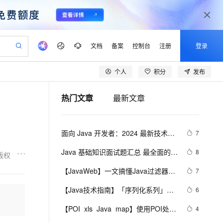
文档
备案
控制台
注册
登录
个人
积分
发布
验
作计划
器
AI 活动
专业服务
服务伙伴合作计划
开发者社区
加入我们
产品动态
服务平台百炼
阿里云 OPC 创新助力计划
热门文章
最新文章
一站式生成采购清单，支持单品或批量购买
io：打造专属 AI 语音助手
S产品伙伴计划（繁花）
峰会
CS
造的大模型服务与应用开发平台
一句话生成原生可编辑精美 PPT 文稿
AI 生产力先锋
Al MaaS 服务伙伴赋能合作
域名
博文
Careers
至高可申请百万元
Qwen3.8-Max 模型上线
开启高性价比 AI 编程新体验
弹性可伸缩的云计算服务
Qwen-Audio-3.0-Realtime 端到端实时语音角色扮演
输入一句话想法, 轻松生成专业的 PPT
先锋实践拓展 AI 生产力的边界
Token 补贴，五大权
计划
海大会
伙伴信用分合作计划
商标
问答
社会招聘
面向 Java 开发者：2024 最新技术栈
7
益加速 OPC 成功
eek-V4-Pro
SS
一键部署幻兽帕鲁游戏服务器
飞天发布时刻
HOT
Open Search 向量检索版支
划
备案
电子书
校园招聘
下 Java 与 AI/ML 融合的实操详尽指
pSeek-V4-Pro
视频创作，一键激活电商全链路生产力
稳定、安全、高性价比、高性能的云存储服务
一键购买专属联机服务器，轻松开启游戏
所见，即是所愿
持视频检索 Pipeline 功能
更多支持
Java 基础知识面试题汇总 最全面的 
8
版权
南
划
公司注册
镜像站
视频生成
语音识别与合成
Java 基础面试题整理
专属 QwenPaw
漫剧工坊：一站式动画创作平台
AI 实训营
HOT
应用身份服务 (IDaaS)
【JavaWeb】一文搞懂Java过滤器与
7
合作伙伴培训与认证
划
上云迁移
站生成，高效打造优质广告素材
全接入的云上超级电脑
从聊天伙伴进化为能主动干活的本地数字员工
快速生产连贯的高质量长漫剧
从基础到进阶，Agent 创客手把手教你
OpenClaw 管理能力上线
拦截器的区别
lScope
我要反馈
e-1.1-T2V
Qwen3-TTS-Flash
【Java技术指南】「序列化系列」深
6
查询合作伙伴
n Alibaba Cloud ISV 合作
代维服务
建企业门户网站
10 分钟搭建微信、支付宝小程序
MaxCompute MaxFrame 提
入挖掘FST快速序列化压缩内存的利
畅细腻的高质量视频
离线语音合成大模型，多语言方言自适应，低延迟高稳定
创新加速
【POI  xls  Java  map】使用POI处理
ope
登录合作伙伴管理后台
4
我要建议
站，无忧落地极速上线
以可视化方式快速构建移动和 PC 门户网站
国内短信简单易用，安全可靠，秒级触达，全球覆盖200+国家和地区。
高效部署网站，快速应用到小程序
供自动弹性内存功能
器的特性和原理 
xls  抽取出异常信息  --java1.8Group 