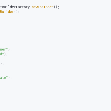
;        

mentBuilderFactory.
newInstance
();

Builder
();

ner"
);

d"
);

);

ate"
);
