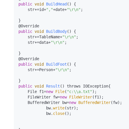
public
void
BuildHead
()
{

    str+=id+
","
+date+
"\r\n"
;

}

@
public
void
BuildBody
()
{

    str+=TableName+
"\r\n"
;

    str+=data+
"\r\n"
;

}

@
public
void
BuildFoot
()
{

    str+=Person+
"\r\n"
;

public
void
Result
()
 throws IOException
{

    File f1=
new
File
(
"c:\\a.txt"
);

    FileWriter fw=
new
FileWriter
(f1);

    BufferedWriter bw=
new
BufferedWriter
(fw); 

            bw.
write
(str);

            bw.
close
();
