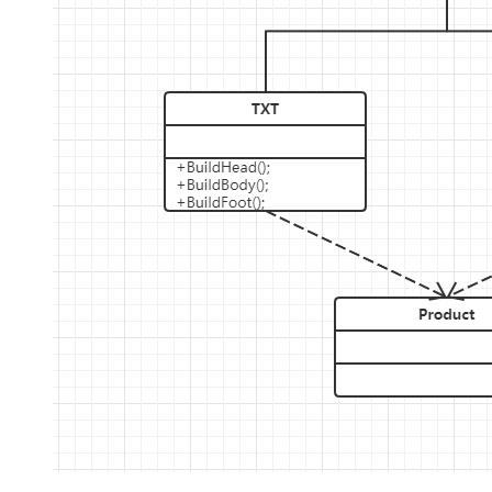
大模型解决方案
迁移与运维管理
快速部署 Dify，高效搭建 
专有云
10 分钟在聊天系统中增加