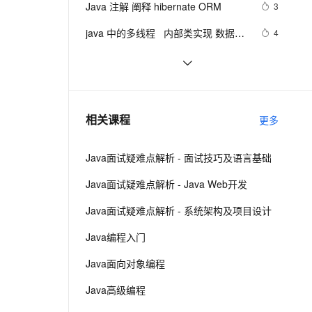
安全
Java 注解 阐释 hibernate ORM
我要投诉
e-1.1-I2V
Cosyvoice-V3-Flash
3
PolarDB
上云场景组合购
Milvus 弹性伸缩功能新增节
by    ---map迭代  --  设置单元格高度
伴
漫剧创作，剧本、分镜、视频高效生成
100%兼容MySQL、PostgreSQL，兼容Oracle，支持集中和分布式
覆盖90%+业务场景，专享组合折扣价
点支持范围
畅自然，细节丰富
高表现力语音合成大模型，语音克隆听感自然
VPN
java 中的多线程   内部类实现 数据共
4
享 和 Runnable实现数据共享
ernetes 版 ACK
云聚AI 严选权益
AI 原生数据库服务发布
SSL 证书
Java程序利用main函数中args参数
10
2V
Fun-ASR
，一键激活高效办公新体验
理容器应用的 K8s 服务
精选AI产品，从模型到应用全链提效
Agent 数据网关
实现参数的传递
文戏情感细腻自然，动作戏激烈拳拳到肉，实现更强表演能力
支持中英文自由切换，具备更强的噪声鲁棒性
堡垒机
GitHub 星标 115k+的 Java 教程，超
7
AI 用量加速计划
云原生数据库 PolarDB
级硬核！下载量突破 1 万次！
防火墙
、识别商机，让客服更高效、服务更出色。
2. Java中的垃圾收集 - GC参考手册
新老同享，达量后返
Agentic Database 发布
4
相关课程
更多
主机安全
应用
Java面试疑难点解析 - 面试技巧及语言基础
千问办公
NEW
AI 应用及服务市场
的智能体编程平台
一站式AI生产力平台
Java面试疑难点解析 - Java Web开发
AI 应用
伶鹊
Java面试疑难点解析 - 系统架构及项目设计
企业级人与Agent协作平台，接入和调度多个数字员工
智能客服平台，对话机器人、对话分析、智能外呼
大模型
Java编程入门
大模型服务平台百炼 - 全妙
自然语言处理
Java面向对象编程
应用创作平台
多模态内容创作工具，已接入 DeepSeek
数据标注
Java高级编程
机器学习