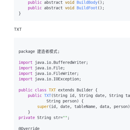
public
 abstract 
void
BuildBody
()
;

public
 abstract 
void
BuildFoot
()
;

TXT
package 建造者模式;

import
import
import
import
 java.io.IOException;

public
class
TXT
 extends Builder {

public
TXT
(String id, String date, String ta
            String person)
{

super
(id, date, tableName, data, person)
private
 String str=
""
;

@