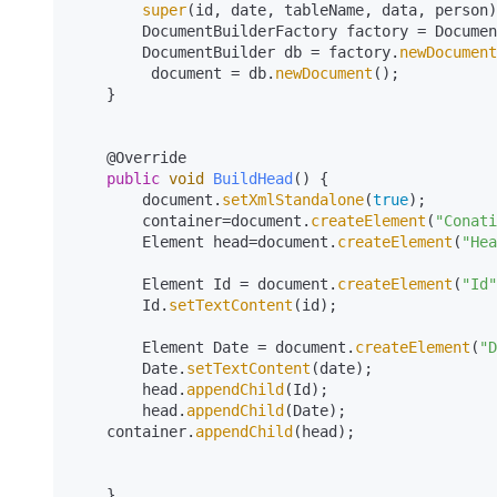
super
(id, date, tableName, data, person)
        DocumentBuilderFactory factory = Docu
        DocumentBuilder db = factory.
newDocument
         document = db.
newDocument
();

    }

    @
Override

public
void
BuildHead
()
{

        document.
setXmlStandalone
(
true
);

        container=document.
createElement
(
"Conati
        Element head=document.
createElement
(
"Hea
        Element Id = document.
createElement
(
"Id"
        Id.
setTextContent
(id);

        Element Date = document.
createElement
(
"D
        Date.
setTextContent
(date);

        head.
appendChild
(Id);

        head.
appendChild
(Date);

    container.
appendChild
(head);

    }
