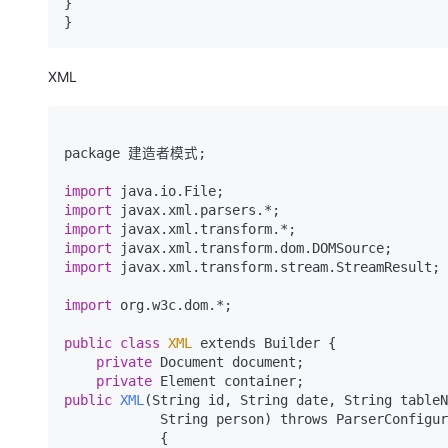
}

XML
package 建造者模式;

import
import
import
import
import
 javax.xml.transform.stream.StreamResult;

import
 org.w3c.dom.*;

public
class
XML
 extends Builder {

private
 Document document;

private
public
XML
(String id, String date, String tableN
            String person)
 throws ParserConfigur
{
