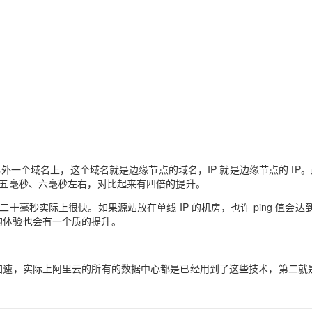
到另外一个域名上，这个域名就是边缘节点的域名，IP 就是边缘节点的 IP
上在五毫秒、六毫秒左右，对比起来有四倍的提升。
十毫秒实际上很快。如果源站放在单线 IP 的机房，也许 ping 值会达
的体验也会有一个质的提升。
行加速，实际上阿里云的所有的数据中心都是已经用到了这些技术，第二就