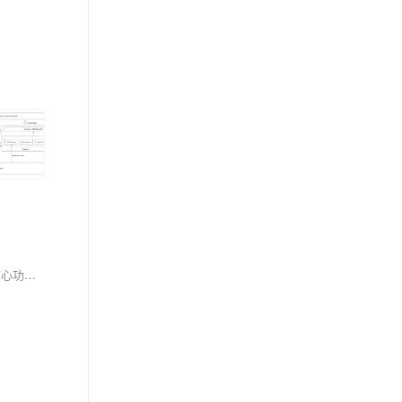
本文首先分享了《活出意义来》一书序言中的感悟，强调成功如同幸福，不是刻意追求就能得到，而是全心投入时的副产品。接着探讨了Tomcat的核心功能与架构解析，包括网络连接器（Connector）和Servlet容器（Container），并介绍了其处理HTTP请求的工作流程。文章还详细解释了Tomcat的server.xml配置文件，涵盖了从顶级容器Server到子组件Connector、Engine、Host、Context等的配置参数及作用，帮助读者理解Tomcat的内部机制和配置方法。