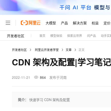
大模型
产品
解决方案
权益
定价
开发者社区
首页
模型体验
探索云世界
问产品
动手实
大模型
产品
解决方案
权益
定价
云市场
伙伴
服务
了解阿里云
精选产品
精选解决方案
普惠上云
产品定价
精选商城
成为销售伙伴
售前咨询
为什么选择阿里云
千问AI平台
开发者社区
阿里云开发者学堂
文章
正文
了解云产品的定价详情
大模型服务平台百炼
千问办公，解锁你的工作
普惠上云 官方力荐
分销伙伴
在线服务
网站建设
什么是云计算
大
CDN 架构及配置|学习笔记
大模型服务与应用平台
企业级Agent产品，直接
云服务器38元/年起，超
咨询伙伴
多端小程序
技术领先
云上成本管理
售后服务
轻量应用服务器
Agency Agents：拥
官方推荐返现计划
大模型
精选产品
精选解决方案
Salesforce 国际版订阅
稳定可靠
管理和优化成本
推荐新用户得奖励，单订单
销售伙伴合作计划
2022-11-21
864
发布于河南
自助服务
友盟天域
安全合规
人工智能与机器学习
AI
文本生成
云数据库 RDS
HappyHorse 打造一
云工开物
无影生态合作计划
在线服务
观测云
分析师报告
高校专属算力普惠，学生认
计算
互联网应用开发
Qwen3.8-Max
HOT
Salesforce On Alibaba C
工单服务
Tuya 物联网平台阿里云
研究报告与白皮书
人工智能平台 PAI
快速拥有专属 OpenClaw
简介：
快速学习 CDN 架构及配置
大模
Consulting Partner 合
大数据
容器
智能体时代全能旗舰模型
免费试用
短信专区
一站式AI开发、训练和推
蓝凌 OA
AI 大模型销售与服务生
现代化应用