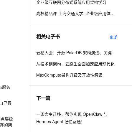
企业级互联网分布式系统应用架构学习
高校精品课-上海交通大学 -企业级应用体系架构
息提取
与 AI 智能体进行实时音视频通话
从文本、图片、视频中提取结构化的属性信息
构建支持视频理解的 AI 音视频实时通话应用
t.diy 一步搞定创意建站
构建大模型应用的安全防护体系
相关电子书
更多
通过自然语言交互简化开发流程,全栈开发支持
通过阿里云安全产品对 AI 应用进行安全防护
云栖大会：开源 PolarDB 架构演进、关键技术与社区建设
从技术到架构，云原生全面加速应用现代化
MaxCompute架构升级及开放性解读
布服务
下一篇
户自己客
一条命令迁移，帮你实现 OpenClaw 与
节点层级
Hermes Agent 记忆互通！
存的架