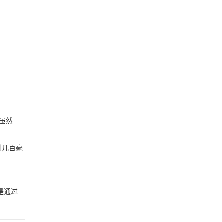
。虽然
到几百毫
是通过