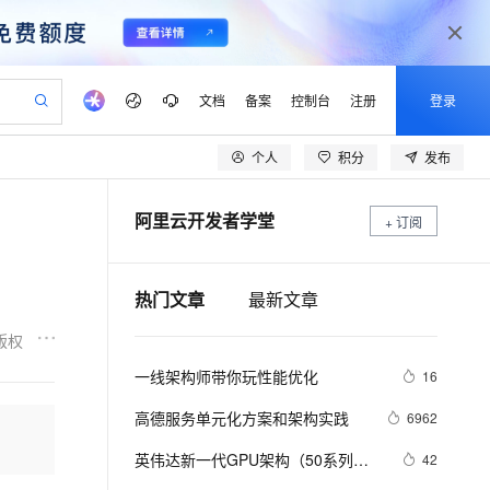
文档
备案
控制台
注册
登录
个人
积分
发布
验
作计划
器
AI 活动
专业服务
服务伙伴合作计划
开发者社区
加入我们
产品动态
服务平台百炼
阿里云 OPC 创新助力计划
阿里云开发者学堂
一站式生成采购清单，支持单品或批量购买
+ 订阅
io：打造专属 AI 语音助手
S产品伙伴计划（繁花）
峰会
CS
造的大模型服务与应用开发平台
一句话生成原生可编辑精美 PPT 文稿
AI 生产力先锋
Al MaaS 服务伙伴赋能合作
域名
博文
Careers
至高可申请百万元
Qwen3.8-Max 模型上线
开启高性价比 AI 编程新体验
弹性可伸缩的云计算服务
Qwen-Audio-3.0-Realtime 端到端实时语音角色扮演
输入一句话想法, 轻松生成专业的 PPT
先锋实践拓展 AI 生产力的边界
Token 补贴，五大权
计划
海大会
伙伴信用分合作计划
商标
问答
社会招聘
热门文章
最新文章
益加速 OPC 成功
eek-V4-Pro
SS
一键部署幻兽帕鲁游戏服务器
飞天发布时刻
HOT
Open Search 向量检索版支
划
备案
电子书
校园招聘
pSeek-V4-Pro
视频创作，一键激活电商全链路生产力
稳定、安全、高性价比、高性能的云存储服务
一键购买专属联机服务器，轻松开启游戏
所见，即是所愿
持视频检索 Pipeline 功能
更多支持
版权
划
公司注册
镜像站
视频生成
语音识别与合成
专属 QwenPaw
漫剧工坊：一站式动画创作平台
AI 实训营
HOT
应用身份服务 (IDaaS)
一线架构师带你玩性能优化
16
合作伙伴培训与认证
划
上云迁移
站生成，高效打造优质广告素材
全接入的云上超级电脑
从聊天伙伴进化为能主动干活的本地数字员工
快速生产连贯的高质量长漫剧
从基础到进阶，Agent 创客手把手教你
OpenClaw 管理能力上线
lScope
我要反馈
e-1.1-T2V
Qwen3-TTS-Flash
高德服务单元化方案和架构实践
6962
查询合作伙伴
n Alibaba Cloud ISV 合作
代维服务
建企业门户网站
10 分钟搭建微信、支付宝小程序
MaxCompute MaxFrame 提
畅细腻的高质量视频
离线语音合成大模型，多语言方言自适应，低延迟高稳定
创新加速
ope
英伟达新一代GPU架构（50系列显
登录合作伙伴管理后台
我要建议
42
站，无忧落地极速上线
以可视化方式快速构建移动和 PC 门户网站
国内短信简单易用，安全可靠，秒级触达，全球覆盖200+国家和地区。
高效部署网站，快速应用到小程序
供自动弹性内存功能
卡）PyTorch兼容性解决方案