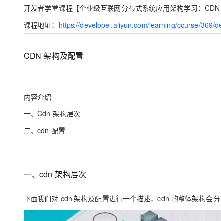
存储
天池大赛
Qwen3.7-Plus
云解析DNS
解决方案免费试用 新老
开发者学堂课程【
企业级互联网分布式系统应用架构学习
：CD
电子合同
最高领取价值200元试用
能看、能想、能动手的多模
安全
网络与CDN
AI 算法大赛
课程地址
：
https://developer.aliyun.com/learning/course/369/d
畅捷通
大数据开发治理平台 Data
AI 产品 免费试用
网络
安全
云开发大赛
Qwen3-VL-Plus
Tableau 订阅
1亿+ 大模型 tokens 和 
CDN 架构及配置
可观测
入门学习赛
中间件
AI空中课堂在线直播课
云防火墙
140+云产品 免费试用
上云与迁云
云原生的云上边界网络安全
产品新客免费试用，最长1
数据库
生态解决方案
大模型服务
内容介绍
企业出海
大模型ACA认证体验
大数据计算
助力企业全员 AI 认知与能
行业生态解决方案
一、Cdn 架构层次
千问AI平台-Token Plan
政企业务
媒体服务
开发者生态解决方案
二、cdn 配置
企业服务与云通信
千问AI平台-模型体验
AI 开发和 AI 应用解决
在线体验全尺寸、多种模态
域名与网站
一、cdn 架构层次
Happy 系列大模型
终端用户计算
下面我们对 cdn 架构及配置进行一个描述，cdn 的整体架构会
Serverless
开发工具