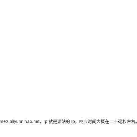
是game2.aliyunnihao.net，ip 就是源站的 ip，响应时间大概在二十毫秒左右