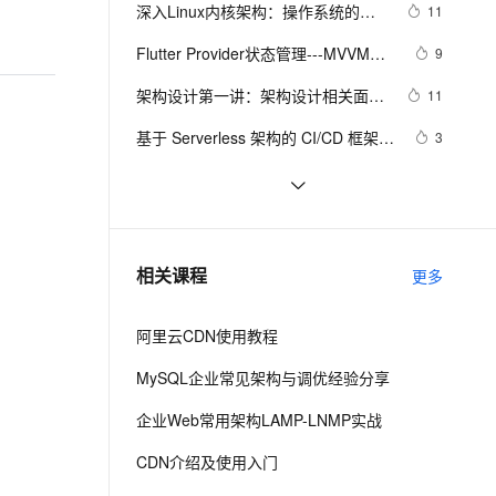
安全
我要投诉
e-1.1-I2V
Cosyvoice-V3-Flash
深入Linux内核架构：操作系统的核
11
PolarDB
上云场景组合购
Milvus 弹性伸缩功能新增节
伴
心奥秘
漫剧创作，剧本、分镜、视频高效生成
100%兼容MySQL、PostgreSQL，兼容Oracle，支持集中和分布式
覆盖90%+业务场景，专享组合折扣价
点支持范围
畅自然，细节丰富
高表现力语音合成大模型，语音克隆听感自然
VPN
Flutter Provider状态管理---MVVM架
9
构实战
ernetes 版 ACK
云聚AI 严选权益
AI 原生数据库服务发布
SSL 证书
架构设计第一讲：架构设计相关面试
2V
Fun-ASR
11
，一键激活高效办公新体验
理容器应用的 K8s 服务
精选AI产品，从模型到应用全链提效
Agent 数据网关
题汇总
文戏情感细腻自然，动作戏激烈拳拳到肉，实现更强表演能力
支持中英文自由切换，具备更强的噪声鲁棒性
堡垒机
基于 Serverless 架构的 CI/CD 框架：
3
AI 用量加速计划
云原生数据库 PolarDB
Serverless-cd
防火墙
、识别商机，让客服更高效、服务更出色。
新老同享，达量后返
Agentic Database 发布
基于 Serverless 架构的头像漫画风处
6
理小程序
主机安全
应用
LLM主要类别架构（二）
6
千问办公
NEW
jQuery技术内幕：深入解析jQuery
644
AI 应用及服务市场
相关课程
更多
的智能体编程平台
一站式AI生产力平台
架构设计与实现原理.  3.2　选择器
表达式
AI 应用
伶鹊
阿里云CDN使用教程
企业级人与Agent协作平台，接入和调度多个数字员工
智能客服平台，对话机器人、对话分析、智能外呼
大模型
MySQL企业常见架构与调优经验分享
大模型服务平台百炼 - 全妙
自然语言处理
企业Web常用架构LAMP-LNMP实战
应用创作平台
多模态内容创作工具，已接入 DeepSeek
数据标注
CDN介绍及使用入门
机器学习