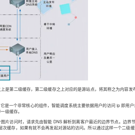
AI 应用
10分钟微调：让0.6B模型媲美235B模
多模态数据信
型
依托云原生高可用架构,实现Dify私有化部署
用1%尺寸在特定领域达到大模型90%以上效果
一个 AI 助手
超强辅助，Bol
即刻拥有 DeepSeek-R1 满血版
在企业官网、通讯软件中为客户提供 AI 客服
多种方案随心选，轻松解锁专属 DeepSeek
之上是第二级缓存，第二级缓存之上对应的是源站点，将其称之为内容发
统，它是一个非常核心的组件，智能调度系统主要依据用户的访问 ip 即用
即一级缓存。
图片访问时，请求先由智能 DNS 解析到离客户最近的边界节点。边界
层次缓存，如果有就不会再发起对源站的访问。所以通过这样一个二级缓
。