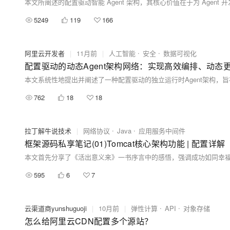
本文所阐述的配置驱动智能 Agent 架构，其核心价值在于为 Agen
5249
119
166
阿里云开发者
|
11月前
|
人工智能
安全
数据可视化
配置驱动的动态Agent架构网络：实现高效编排、动态
762
18
18
拉丁解牛说技术
|
网络协议
Java
应用服务中间件
框架源码私享笔记(01)Tomcat核心架构功能 | 配置详解
595
6
7
云渠道商yunshuguoji
|
10月前
|
弹性计算
API
对象存储
怎么给阿里云CDN配置多个源站？