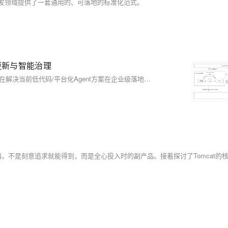
t 开发领域提供了一套通用的、可落地的标准化范式。
更新与智能治理
本文系统性地提出并阐述了一种配置驱动的独立运行时Agent架构，旨在解决当前低代码/平台化Agent方案在企业级落地时面临困难，为Agent开发领域提供了一套通用的、可落地的标准化范式。