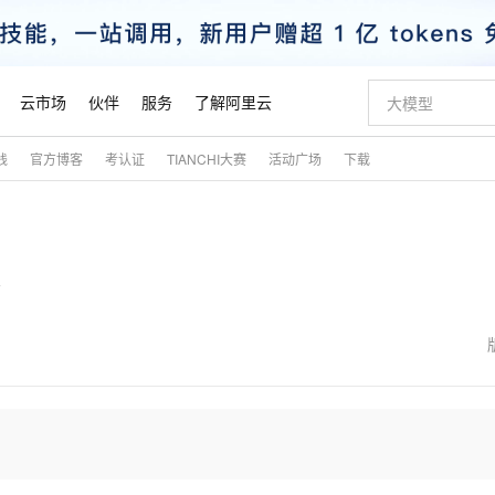
云市场
伙伴
服务
了解阿里云
践
官方博客
考认证
TIANCHI大赛
活动广场
下载
AI 特惠
数据与 API
成为产品伙伴
企业增值服务
最佳实践
价格计算器
AI 场景体
基础软件
产品伙伴合
阿里云认证
市场活动
配置报价
大模型
自助选配和估算价格
新方式
睿译宝，AI翻译排版一步到位
智启 AI 普惠权益
产品生态集成认证中心
企业支持计划
云上春晚
域名与网站
千问官方 MaaS 平台，为开发者和 Agent 而生，新用户赠送 1 亿 + tokens 额度
Qwen Aud
AI Coding
阿里云Maa
2026 阿里云
云服务器 E
为企业打
数据集
Windows
大模型认证
模型
NEW
NEW
交付可用成果
值低价云产品抢先购
上传文档即自动完成翻译和格式还原
至高享 1亿+免费 tokens，加速 Al 应用落地
提供智能易用的域名与建站服务
智能编程，一键
安全可靠、
产品生态伙伴
专家技术服务
云上奥运之旅
弹性计算合作
阿里云中企出
手机三要素
宝塔 Linux
全部认证
价格优势
有专属领域专家
GLM-5.2：长任务时代开源旗舰模型
阿里云 OPC 创新助力计划
千问大模型
即刻拥有 DeepS
AI 电商营销
对象存储 O
大模型
产品生态伙伴工作台
企业增值服务台
云栖战略参考
云存储合作计
云栖大会
身份实名认证
CentOS
训练营
推动算力普惠，释放技术红利
最高返9万
多领域专家智能体,一键组建 AI 虚拟交付团队
快速构建应用程序和网站，即刻迈出上云第一步
至高百万元 Token 补贴，加速一人公司成长
多元化、高性能、安全可靠的大模型服务
真正可用的 1M 上下文,一次完成代码全链路开发
轻松解锁专属 Dee
从图文生成到
云上的中国
数据库合作计
活动全景
短信
Docker
图片和
站式影视创作平台
Hermes Agent，打造自进化智能体
Token Plan 模型订阅计划
数字证书管理服务（原SSL证书）
5 分钟轻松部署
AI 广告创作
无影云电脑
企业成长
NEW
信息公告
看见新力量
云网络合作计
OCR 文字识别
JAVA
证享300元代金券
可视化编排打通从文字构思到成片全链路闭环
全托管，含MySQL、PostgreSQL、SQL Server、MariaDB多引擎
自主进化，持久记忆，越用越聪明
Qwen3.8-Max 首发尝鲜，限时加量 10 倍，夜间低至2折
实现全站HTTPS，呈现可信的WEB访问
图文、视频一
随时随地安
魔搭 Mode
Kimi-K3
HappyHors
NEW
loud
服务实践
官网公告
金融模力时刻
Salesforce O
版
发票查验
全能环境
Claude Code + GStack 打造工程团队
千问办公，限时限量积分加倍
Qoder
低代码高效构
AI 建站
短信服务
型
NEW
作计划
Kimi 最新旗舰模型，长程编程与推理利器
让文字生成流
计划
创新中心
魔搭 ModelSc
健康状态
理服务
让AI从“聊天伙伴”进化为能干活的“数字员工”
安装技能 GStack，拥有专属 AI 工程团队
你的AI工作搭子，覆盖日常办公高频场景
面向真实软件的智能体编程平台
0 代码专业建
客户案例
天气预报查询
操作系统
态合作计划