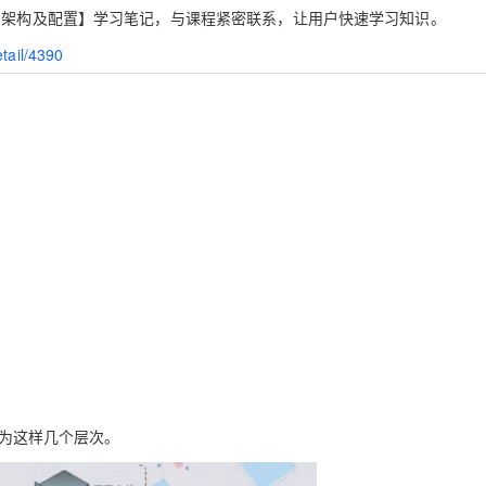
Deepseek-v4-pro
HappyHors
同享
万小智 AI 建站低至 15元/月
Qoder CN
AI 短剧/漫剧
云原生数据库 
N 架构及配置】学习笔记，与课程紧密联系，让用户快速学习知识。
快递物流查询
WordPress
成为服务伙
高校合作
点，立即开启云上创新
覆盖公网/内网、递归/权威、移动APP等全场景解析服务
送.CN域名，送备案服务码
基于千问大模型等，支持代码智能生成、研发智能问答
AI助力短剧
态智能体模型
旗舰 MoE 大模型，百万上下文与顶尖推理能力
图生视频，流
etail/4390
Ubuntu
服务生态伙伴
云工开物
企业应用
Works
Night Plan 支持 Qwen 3.8-Max
云原生大数据计算服务 MaxCompute
AI 办公
容器服务 Kub
NEW
GLM-5.2
Wan2.7-T
Red Hat
30+ 款产品免费体验
Data Agent 驱动的一站式 Data+AI 开发治理平台
夜间 5 折，Qwen/Meoo/TokenPlan 客户专享
面向分析的企业级SaaS模式云数据仓库
AI智能应用
提供一站式管
科研合作
视觉 Coding、空间感知、多模态思考等全面升级
1M上下文，专为长程任务能力而生
ERP
堂（旗舰版）
SUSE
智能客服
CRM
防护产品
2个月
自动承接线索
建站小程序
OA 办公系统
AI 应用构建
大模型原生
力提升
财税管理
模板建站
Qoder
大模型服务平台百炼-应用模版
HOT
NEW
面向真实软件
个人版上线、团队版降价；千问3.8-Max首发发尝鲜
丰富多元化的应用模版和解决方案
400电话
定制建站
万有无界
大模型服务平台百炼-智能体
方案
广告营销
模板小程序
的模型效果
灵活可视化地构建企业级 Agent
定制小程序
秒悟
人工智能平台 PAI
APP 开发
云端极速 AI 
新一代 AI 视频生成模型，深度适配广告营销等场景
AI Native 的算法工程平台，一站式完成建模、训练、推理服务部署
分为这样几个层次。
建站系统